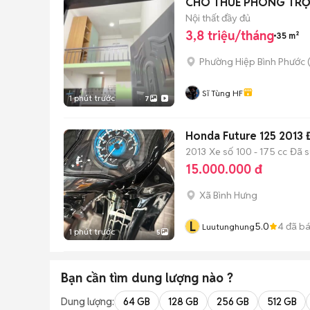
CHO THUÊ PHÒNG TRỌ
Nội thất đầy đủ
3,8 triệu/tháng
35 m²
Phường Hiệp Bình Phước 
Sĩ Tùng HF
1 phút trước
7
Honda Future 125 2013
2013
Xe số
100 - 175 cc
Đã 
15.000.000 đ
Xã Bình Hưng
L
5.0
4
đã b
Luutunghung
1 phút trước
5
Bạn cần tìm
dung lượng
nào ?
Dung lượng:
64 GB
128 GB
256 GB
512 GB