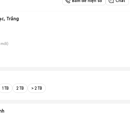
Bấm để hiện số
Chat
ạc, Trắng
mới)
1 TB
2 TB
> 2 TB
nh