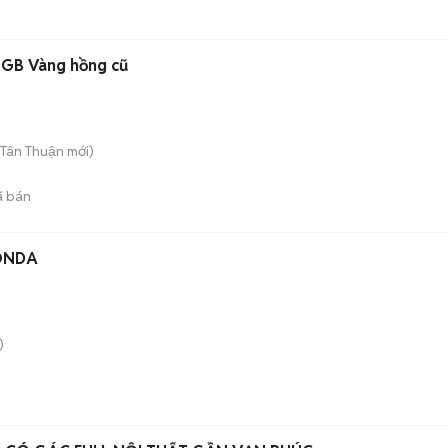
8GB Vàng hồng cũ
 Tân Thuận
mới)
 bán
ONDA
)