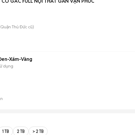
 CÓ GÁC FULL NỘI THẤT GẦN VẠN PHÚC
(Quận Thủ Đức cũ)
 Đen-Xám-Vàng
sử dụng
án
1 TB
2 TB
> 2 TB