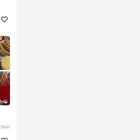
4
 Định