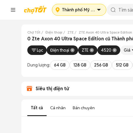
Thành phố Mỹ Tho
Chợ Tốt
Điện thoại
ZTE
ZTE Axon 40 Ultra Space Edition
0 Zte Axon 40 Ultra Space Edition cũ Thành ph
Lọc
Điện thoại
ZTE
4520
Giá
Dung lượng:
64 GB
128 GB
256 GB
512 GB
Siêu thị điện tử
Tất cả
Cá nhân
Bán chuyên