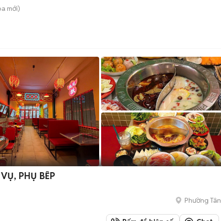
òa
mới)
 VỤ, PHỤ BẾP
Phường Tân