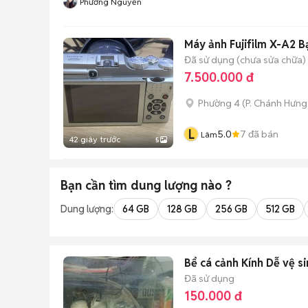
Phương Nguyễn
Máy ảnh Fujifilm X-A2 B
Đã sử dụng (chưa sửa chữa)
7.500.000 đ
Phường 4
(
P. Chánh Hưng
L
5.0
7
đã bán
Lâm
42 giây trước
5
Bạn cần tìm
dung lượng
nào ?
Dung lượng:
64 GB
128 GB
256 GB
512 GB
Bể cá cảnh Kính Dễ vệ si
Đã sử dụng
150.000 đ