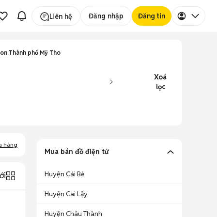
Đăng nhập
Đăng tin
Liên hệ
tion Thành phố Mỹ Tho
Xoá
lọc
a hàng
Mua bán đồ điện tử
Huyện Cái Bè
ới
Huyện Cai Lậy
Huyện Châu Thành