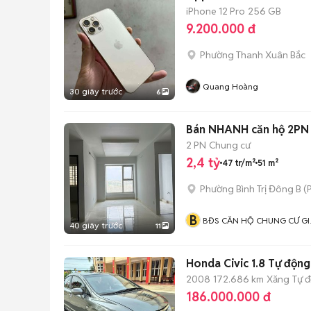
iPhone 12 Pro
256 GB
9.200.000 đ
Phường Thanh Xuân Bắc
Quang Hoàng
30 giây trước
6
Bán NHANH căn hộ 2PN k
2 PN
Chung cư
2,4 tỷ
47 tr/m²
51 m²
Phường Bình Trị Đông B
(
P
B
BĐS CĂN HỘ CHUNG CƯ GI
40 giây trước
11
RẺ
Honda Civic 1.8 Tự độn
2008
172.686 km
Xăng
Tự 
186.000.000 đ