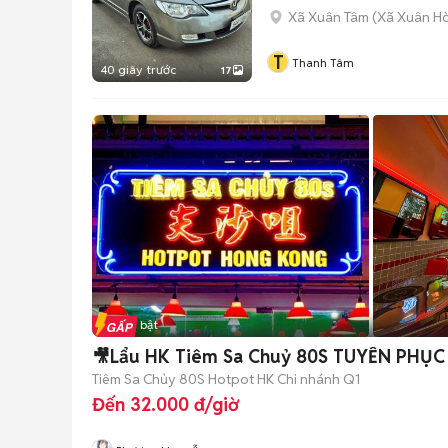
Xã Xuân Tâm
(
Xã Xuân H
T
Thanh Tâm
40 giây trước
17
Tin nổi bật
🎥Lẩu HK Tiêm Sa Chuỷ 80S TUYỂN PHỤC
Tiêm Sa Chủy 80S Hotpot HK Chi nhánh Q1
Đến 32.000 đ/giờ