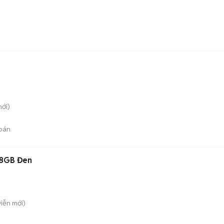
ới)
bán
28GB Đen
Diễn
mới)