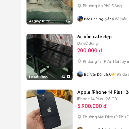
Phường An Phú Đông
4
đã bán
Bảo Linh Nguyễn
43 giây trước
1
6c bàn cafe đẹp
Đã sử dụng
200.000 đ
Phường 12
(
P. An Hội Tây
m
5.0
192
đã 
Bùi Văn Dũng
1 phút trước
1
Apple iPhone 14 Plus 1
iPhone 14 Plus
128 GB
5.900.000 đ
Phường Mai Dịch
(
P. Phú 