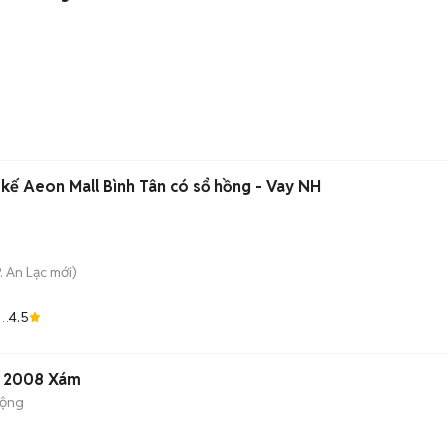
ế Aeon Mall Bình Tân có sổ hồng - Vay NH
. An Lạc
mới)
4.5
Á
g 2008 Xám
động