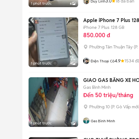
3.0
18
đã bán
Duy Linh
1 phút trước
6
Apple iPhone 7 Plus 12
iPhone 7 Plus
128 GB
850.000 đ
Phường Tân Thuận Tây
(
P.
4.9
1534
đã
Điện Thoại Cỏ
1 phút trước
4
GIAO GAS BẰNG XE H
Gas Bình Minh
Đến 50 triệu/tháng
Phường 10
(
P. Gò Vấp
mới
Gas Bình Minh
1 phút trước
1