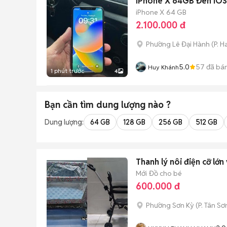
iPhone X 64GB Đen iOS 
iPhone X
64 GB
2.100.000 đ
Phường Lê Đại Hành
(
P. H
5.0
57
đã bá
Huy Khánh
1 phút trước
4
Bạn cần tìm
dung lượng
nào ?
Dung lượng:
64 GB
128 GB
256 GB
512 GB
Thanh lý nôi điện cỡ lớ
Mới
Đồ cho bé
600.000 đ
Phường Sơn Kỳ
(
P. Tân Sơ