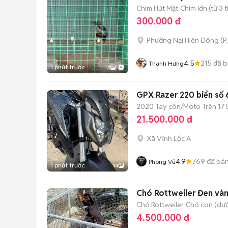
Chim Hút Mật
Chim lớn (từ 3 
300.000 đ
Phường Nại Hiên Đông
(
P
4.5
215
đã b
Thanh Hưng
1 phút trước
1
GPX Razer 220 biển số 
2020
Tay côn/Moto
Trên 17
21.500.000 đ
Xã Vĩnh Lộc A
4.9
769
đã bá
Phong Vũ
1 phút trước
14
Chó Rottweiler Đen vàn
Chó Rottweiler
Chó con (dướ
4.500.000 đ