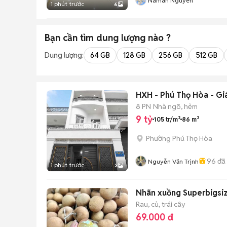
Naman Nguyen
1 phút trước
6
Bạn cần tìm
dung lượng
nào ?
Dung lượng:
64 GB
128 GB
256 GB
512 GB
HXH - Phú Thọ Hòa - Giá
8 PN
Nhà ngõ, hẻm
9 tỷ
105 tr/m²
86 m²
Phường Phú Thọ Hòa
96
đã
Nguyễn Văn Trịnh
1 phút trước
3
Nhãn xuồng Superbigsi
Rau, củ, trái cây
69.000 đ