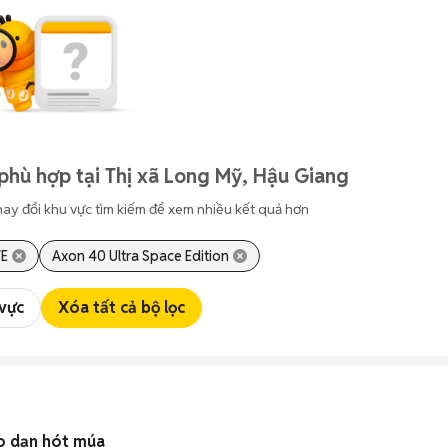
phù hợp tại Thị xã Long Mỹ, Hậu Giang
hay đổi khu vực tìm kiếm để xem nhiều kết quả hơn
TE
Axon 40 Ultra Space Edition
 vực
Xóa tất cả bộ lọc
o dạn hót múa