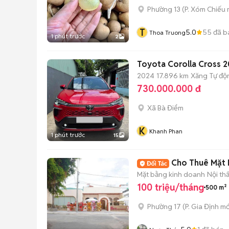
Phường 13
(
P. Xóm Chiếu
T
5.0
55
đã b
Thoa Truong
1 phút trước
2
Toyota Corolla Cross 2
2024
17.896 km
Xăng
Tự độ
730.000.000 đ
Xã Bà Điểm
K
Khanh Phan
1 phút trước
15
Cho Thuê Mặt B
Mặt bằng kinh doanh
Nội th
100 triệu/tháng
500 m²
Phường 17
(
P. Gia Định
mớ