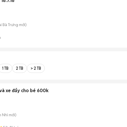
16.7.16
ai Bà Trưng
mới)
n
1 TB
2 TB
> 2 TB
n và xe đẩy cho bé 600k
n Nhì
mới)