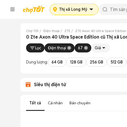
Thị xã Long Mỹ
Chợ Tốt
Điện thoại
ZTE
ZTE Axon 40 Ultra Space Edition
0 Zte Axon 40 Ultra Space Edition cũ Thị xã L
Lọc
Điện thoại
67
Giá
Dung lượng:
64 GB
128 GB
256 GB
512 GB
Siêu thị điện tử
Tất cả
Cá nhân
Bán chuyên