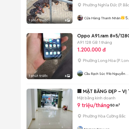
Phường Nghĩa Đức
(
P. Bắ
5
Cửa Hàng Thanh Nhân
1 phút trước
6
Oppo A91.ram 8+5/128G
A91
128 GB
1 tháng
1.200.000 đ
Phường Long Hòa
(
P. Lo
Cầu Rạch Súc 91b Nguyễn
1 phút trước
6
Văn Linh
🏢 MẶT BẰNG ĐẸP – VỊ
Mặt bằng kinh doanh
9 triệu/tháng
50 m²
Phường Hòa Cường Bắc