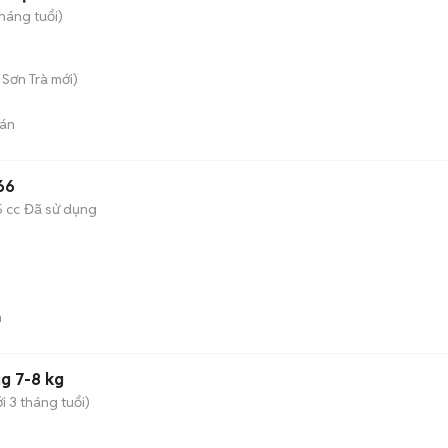
tháng tuổi)
. Sơn Trà
mới)
án
66
5 cc
Đã sử dụng
n
g 7-8 kg
i 3 tháng tuổi)