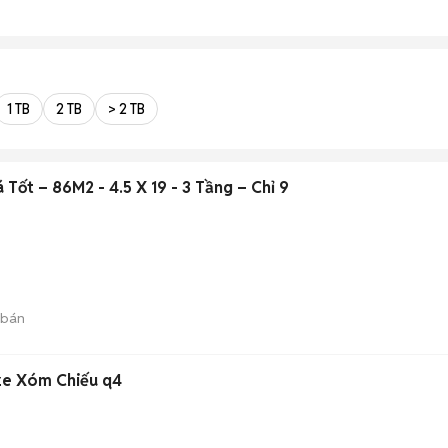
1 TB
2 TB
> 2 TB
 Tốt – 86M2 - 4.5 X 19 - 3 Tầng – Chỉ 9
 bán
ze Xóm Chiếu q4