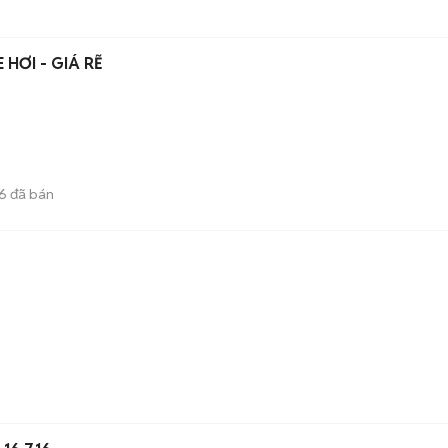
 HƠI - GIÁ RẼ
6
đã bán