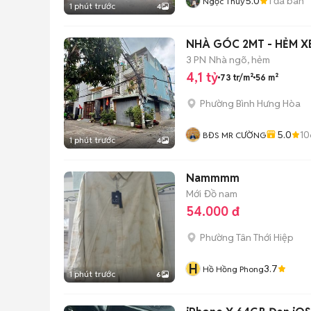
5.0
1
đã bán
Ngọc Thúy
1 phút trước
4
NHÀ GÓC 2MT - HẺM XE
3 PN
Nhà ngõ, hẻm
4,1 tỷ
73 tr/m²
56 m²
Phường Bình Hưng Hòa
5.0
10
BĐS MR CƯỜNG
1 phút trước
4
Nammmm
Mới
Đồ nam
54.000 đ
Phường Tân Thới Hiệp
H
3.7
Hồ Hồng Phong
1 phút trước
6