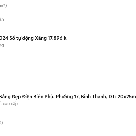
mới)
án
024 Số tự động Xăng 17.896 k
ng
ằng Đẹp Điện Biên Phủ, Phường 17, Bình Thạnh, DT: 20x25m
ất cao cấp
i)