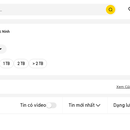
c Ninh
1 TB
2 TB
> 2 TB
Xem Cử
Tin có video
Tin mới nhất
Dạng lư