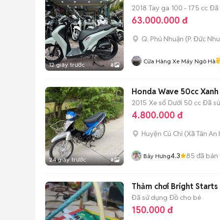
2018
Tay ga
100 - 175 cc
Đã
63.000.000 đ
Q. Phú Nhuận
(
P. Đức Nh
Cửa Hàng Xe Máy Ngô Hà
12 giây trước
8
Honda Wave 50cc Xanh
2015
Xe số
Dưới 50 cc
Đã s
4.800.000 đ
Huyện Củ Chi
(
Xã Tân An 
4.3
85
đã bán
Bảy Hưng
24 giây trước
8
Thảm chơi Bright Start
Đã sử dụng
Đồ cho bé
150.000 đ