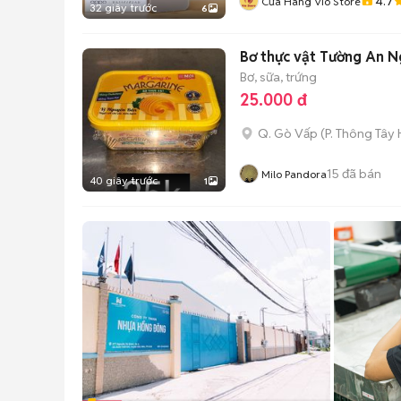
4.7
Cửa Hàng Vio Store
32 giây trước
6
Bơ thực vật Tường An 
Bơ, sữa, trứng
25.000 đ
Q. Gò Vấp
(
P. Thông Tây 
15
đã bán
Milo Pandora
40 giây trước
1