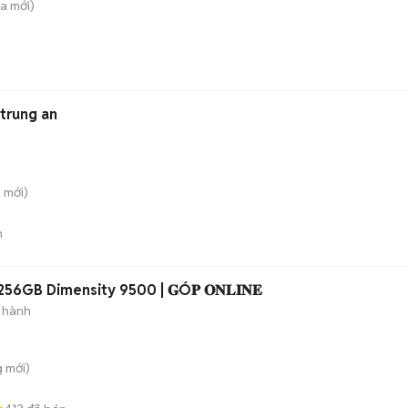
̀a
mới)
 trung an
ỹ
mới)
n
6GB Dimensity 9500 | 𝐆Ó𝐏 𝐎𝐍𝐋𝐈𝐍𝐄
 hành
g
mới)