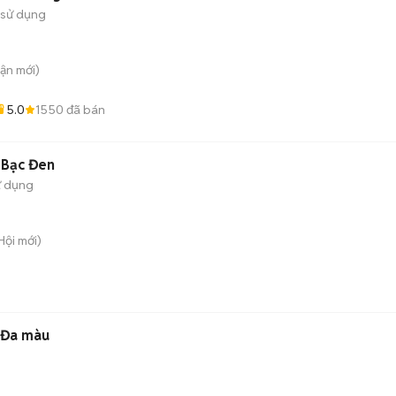
 sử dụng
uận
mới)
5.0
1550
đã bán
 Bạc Đen
ử dụng
Hội
mới)
s Đa màu