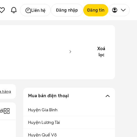
Đăng nhập
Đăng tin
Liên hệ
Xoá
lọc
a hàng
Mua bán điện thoại
Huyện Gia Bình
ới
Huyện Lương Tài
Huyện Quế Võ