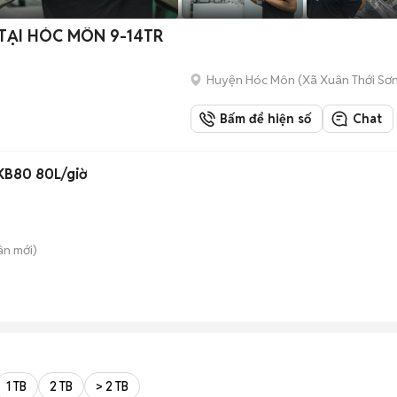
TẠI HÓC MÔN 9-14TR
Huyện Hóc Môn
(
Xã Xuân Thới Sơ
Bấm để hiện số
Chat
-KB80 80L/giờ
ân
mới)
1 TB
2 TB
> 2 TB