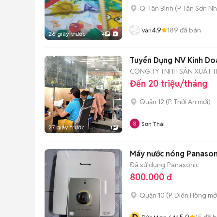
Q. Tân Bình
(
P. Tân Sơn Nh
4.9
189
đã bán
Vân
26 giây trước
4
Tuyển Dụng NV Kinh Do
CÔNG TY TNHH SẢN XUẤT T
Đến 20 triệu/tháng
Quận 12
(
P. Thới An
mới)
Sơn Thái
27 giây trước
1
Máy nước nóng Panaso
Đã sử dụng
Panasonic
800.000 đ
Quận 10
(
P. Diên Hồng
mớ
5.0
15
đã 