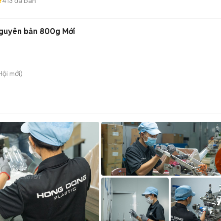
413
đã bán
Nguyên bản 800g Mới
Hội
mới)