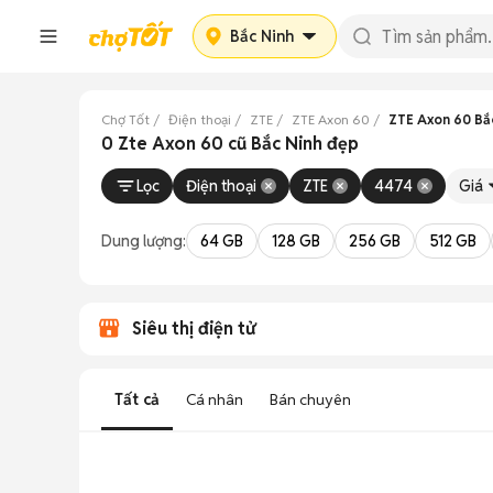
Bắc Ninh
Chợ Tốt
Điện thoại
ZTE
ZTE Axon 60
ZTE Axon 60 Bắ
0 Zte Axon 60 cũ Bắc Ninh đẹp
Lọc
Điện thoại
ZTE
4474
Giá
Dung lượng:
64 GB
128 GB
256 GB
512 GB
Siêu thị điện tử
Tất cả
Cá nhân
Bán chuyên