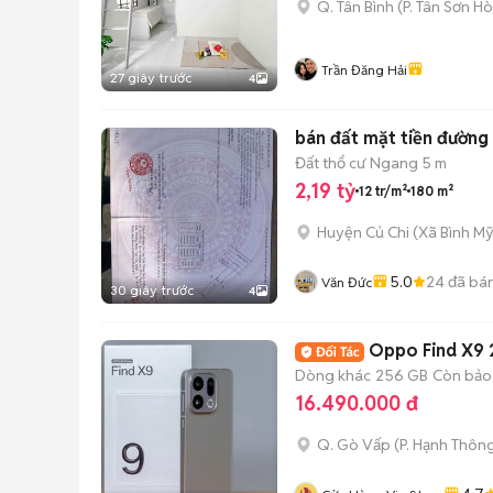
Q. Tân Bình
(
P. Tân Sơn Ho
Trần Đăng Hải
27 giây trước
4
bán đất mặt tiền đường
Đất thổ cư
Ngang 5 m
2,19 tỷ
12 tr/m²
180 m²
Huyện Củ Chi
(
Xã Bình M
5.0
24
đã bá
Văn Đức
30 giây trước
4
Oppo Find X9 25
Dòng khác
256 GB
Còn bảo
16.490.000 đ
Q. Gò Vấp
(
P. Hạnh Thôn