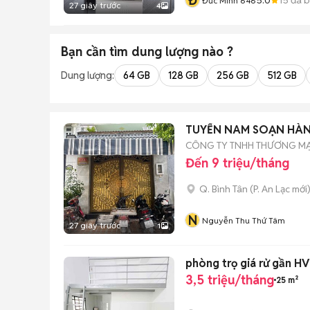
Đ
Đức Minh 646
27 giây trước
4
Bạn cần tìm
dung lượng
nào ?
Dung lượng:
64 GB
128 GB
256 GB
512 GB
TUYỂN NAM SOẠN HÀN
CÔNG TY TNHH THƯƠNG M
Đến 9 triệu/tháng
Q. Bình Tân
(
P. An Lạc
mới
N
Nguyễn Thu Thứ Tâm
27 giây trước
1
phòng trọ giá rử gần H
3,5 triệu/tháng
25 m²