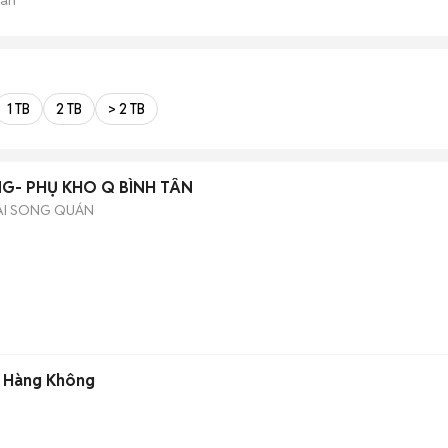
1 TB
2 TB
> 2 TB
G- PHỤ KHO Q BÌNH TÂN
ẠI SONG QUÁN
)
V Hàng Không