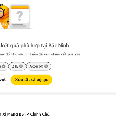
 kết quả phù hợp tại Bắc Ninh
hay đổi khu vực tìm kiếm để xem nhiều kết quả hơn
i
ZTE
Axon 60
 vực
Xóa tất cả bộ lọc
m Xi Măng BSTP Chính Chủ