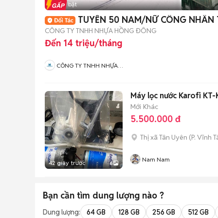
Tin nổi bật
TUYỂN 50 NAM/NỮ CÔNG NHÂN 
CÔNG TY TNHH NHỰA HỒNG ĐÔNG
Đến 14 triệu/tháng
CÔNG TY TNHH NHỰA
HỒNG ĐÔNG
Máy lọc nước Karofi KT
Mới
Khác
5.500.000 đ
Thị xã Tân Uyên
(
P. Vĩnh T
Nam Nam
42 giây trước
6
Bạn cần tìm
dung lượng
nào ?
Dung lượng:
64 GB
128 GB
256 GB
512 GB