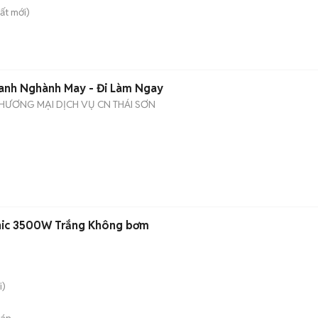
ất
mới)
anh Nghành May - Đi Làm Ngay
HƯƠNG MẠI DỊCH VỤ CN THÁI SƠN
nic 3500W Trắng Không bơm
i)
bán