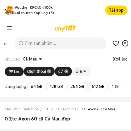
Voucher KFC đến 100k
Tải app
Chỉ có trên app Chợ Tốt
Khu vực:
Cà Mau
Xoá lọc
Điện thoại
67
Giá
Lọc
Dung lượng:
64 GB
128 GB
256 GB
512 GB
1 TB
2 
Chợ Tốt
Điện thoại
ZTE
ZTE Axon 60
ZTE Axon 60 Cà Mau
0 Zte Axon 60 cũ Cà Mau đẹp