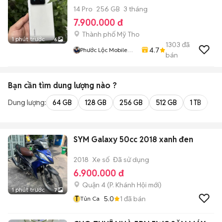
14 Pro
256 GB
3 tháng
7.900.000 đ
Thành phố Mỹ Tho
1 phút trước
6
1303
đã
4.7
Phước Lộc Mobile
bán
Mỹ Tho
Bạn cần tìm
dung lượng
nào ?
Dung lượng:
64 GB
128 GB
256 GB
512 GB
1 TB
2 
SYM Galaxy 50cc 2018 xanh đen
2018
Xe số
Đã sử dụng
6.900.000 đ
Quận 4
(
P. Khánh Hội
mới)
1 phút trước
7
T
5.0
1
đã bán
Tủn Ca