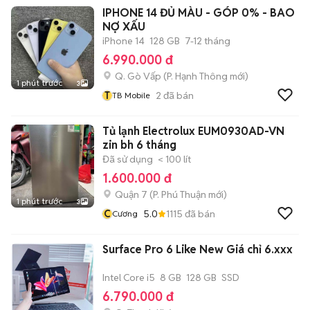
IPHONE 14 ĐỦ MÀU - GÓP 0% - BAO
NỢ XẤU
iPhone 14
128 GB
7-12 tháng
6.990.000 đ
Q. Gò Vấp
(
P. Hạnh Thông
mới)
1 phút trước
3
T
2
đã bán
TB Mobile
Tủ lạnh Electrolux EUM0930AD-VN
zin bh 6 tháng
Đã sử dụng
< 100 lít
1.600.000 đ
Quận 7
(
P. Phú Thuận
mới)
1 phút trước
3
C
5.0
1115
đã bán
Cương
Surface Pro 6 Like New Giá chỉ 6.xxx
Intel Core i5
8 GB
128 GB
SSD
6.790.000 đ