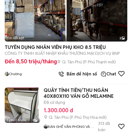
Tin nổi bật
2
TUYỂN DỤNG NHÂN VIÊN PHỤ KHO 8.5 TRIỆU
CÔNG TY TNHH XUẤT NHẬP KHẨU THƯƠNG MẠI DỊCH VỤ BNP
Đến 8,50 triệu/tháng
Q. Tân Phú
(
P. Phú Thạnh
mới)
Bấm để hiện số
Chat
Chương
QUẦY TÍNH TIỀN/THU NGÂN
40X80X110 VÁN GỖ MELAMINE
Đã sử dụng
1.300.000 đ
Q. Tân Phú
(
P. Phú Thọ Hòa
mới)
1 phút trước
1
313
đã
BÀN GHẾ VĂN PHÒNG VÀ TỦ
bán
TRƯNG BÀY SHOP