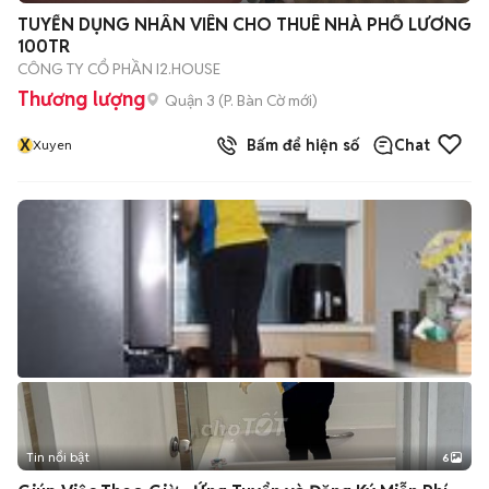
TUYỂN DỤNG NHÂN VIÊN CHO THUÊ NHÀ PHỐ LƯƠNG
100TR
CÔNG TY CỔ PHẦN I2.HOUSE
Thương lượng
Quận 3
(
P. Bàn Cờ
mới)
X
Bấm để hiện số
Chat
Xuyen
Tin nổi bật
6
+
2