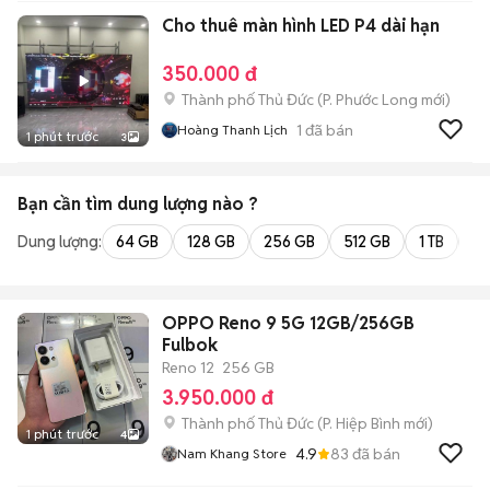
Cho thuê màn hình LED P4 dài hạn
350.000 đ
Thành phố Thủ Đức
(
P. Phước Long
mới)
1
đã bán
Hoàng Thanh Lịch
1 phút trước
3
Bạn cần tìm
dung lượng
nào ?
Dung lượng:
64 GB
128 GB
256 GB
512 GB
1 TB
2 
OPPO Reno 9 5G 12GB/256GB
Fulbok
Reno 12
256 GB
3.950.000 đ
Thành phố Thủ Đức
(
P. Hiệp Bình
mới)
1 phút trước
4
4.9
83
đã bán
Nam Khang Store