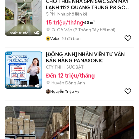
CHO THUÊ NHÀ 5PN 5WC SẴN MÁY
LẠNH 1122 QUANG TRUNG P8 GÒ
VẤP
5 PN
Nhà phố liền kề
15 triệu/tháng
60 m²
Q. Gò Vấp
(
P. Thông Tây Hội
mới)
1 phút trước
5
v
10
đã bán
Vuba
[ĐÔNG ANH] NHÂN VIÊN TƯ VẤN
BÁN HÀNG PANASONIC
CTY TNHH SỨC BẬT
Đến 12 triệu/tháng
Huyện Đông Anh
1 phút trước
1
Nguyễn Triệu Vy