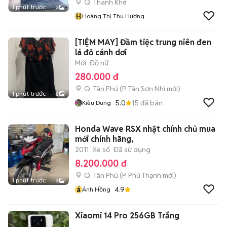
Q. Thanh Khê
1 phút trước
3
H
Hoàng Thị Thu Hương
[TIỆM MAY] Đầm tiệc trung niên đen
lá đỏ cánh dơi
Mới
Đồ nữ
280.000 đ
Q. Tân Phú
(
P. Tân Sơn Nhì
mới)
1 phút trước
6
5.0
15
đã bán
Kiều Dung
Honda Wave RSX nhật chính chủ mua
mới chính hãng,
2011
Xe số
Đã sử dụng
8.200.000 đ
Q. Tân Phú
(
P. Phú Thạnh
mới)
1 phút trước
3
á
4.9
Ánh Hồng
Xiaomi 14 Pro 256GB Trắng