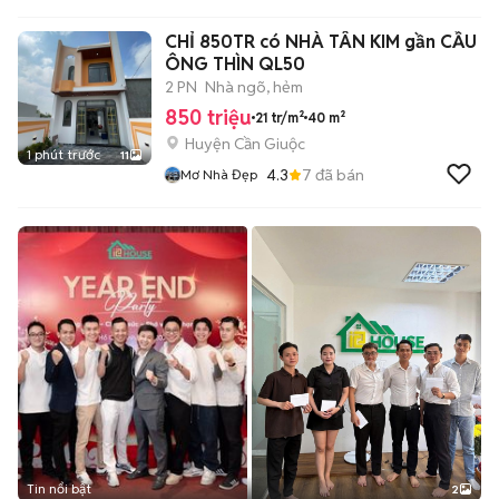
CHỈ 850TR có NHÀ TÂN KIM gần CẦU
ÔNG THÌN QL50
2 PN
Nhà ngõ, hẻm
850 triệu
21 tr/m²
40 m²
Huyện Cần Giuộc
1 phút trước
11
4.3
7
đã bán
Mơ Nhà Đẹp
Tin nổi bật
2