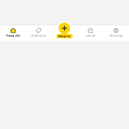
Trang chủ
Quản lý tin
Liên hệ
Tài khoản
Đăng tin
109.000 Bình chọn
Tải ứng dụng Chợ Tốt
Về Chợ Tốt
Quy chế sàn
Chính sách bảo mật
Giải quyết tranh chấp
CÔNG TY TNHH CHỢ TỐT - Người đại diện theo pháp luật:
Nguyễn Trọng Tấn; GPDKKD: 0312120782 do Sở KH & ĐT TP.HCM cấp ngày