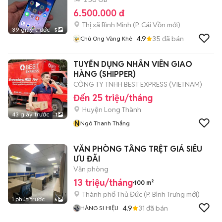
6.500.000 đ
Thị xã Bình Minh
(
P. Cái Vồn
mới)
39 giây trước
5
4.9
35
đã bán
Chú Ong Vàng Khè
TUYỂN DỤNG NHÂN VIÊN GIAO
HÀNG (SHIPPER)
CÔNG TY TNHH BEST EXPRESS (VIETNAM)
Đến 25 triệu/tháng
Huyện Long Thành
43 giây trước
1
N
Ngô Thanh Thắng
VĂN PHÒNG TẦNG TRỆT GIÁ SIÊU
ƯU ĐÃI
Văn phòng
13 triệu/tháng
100 m²
Thành phố Thủ Đức
(
P. Bình Trưng
mới)
1 phút trước
5
4.9
31
đã bán
HÀNG SI HIỆU