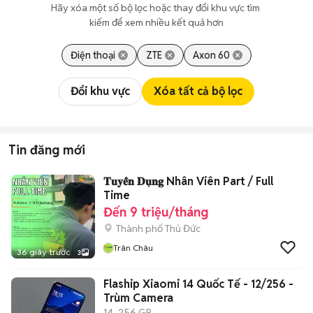
Hãy xóa một số bộ lọc hoặc thay đổi khu vực tìm 
kiếm để xem nhiều kết quả hơn
Điện thoại
ZTE
Axon 60
Đổi khu vực
Xóa tất cả bộ lọc
Tin đăng mới
𝐓𝐮𝐲𝐞̂̉𝐧 𝐃𝐮̣𝐧𝐠 Nhân Viên Part / Full
Time
Đến 9 triệu/tháng
Thành phố Thủ Đức
Trân Châu
36 giây trước
3
Flaship Xiaomi 14 Quốc Tế - 12/256 -
Trùm Camera
14
256 GB