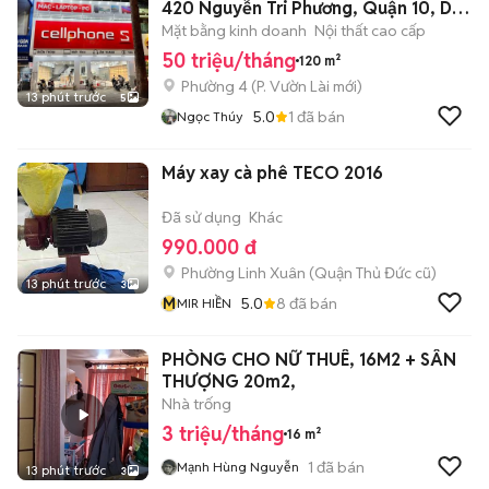
420 Nguyễn Tri Phương, Quận 10, DT:
6x20m
Mặt bằng kinh doanh
Nội thất cao cấp
50 triệu/tháng
120 m²
Phường 4
(
P. Vườn Lài
mới)
13 phút trước
5
5.0
1
đã bán
Ngọc Thúy
Máy xay cà phê TECO 2016
Đã sử dụng
Khác
990.000 đ
Phường Linh Xuân (Quận Thủ Đức cũ)
13 phút trước
3
M
5.0
8
đã bán
MIR HIỀN
PHÒNG CHO NỮ THUÊ, 16M2 + SÂN
THƯỢNG 20m2,
Nhà trống
3 triệu/tháng
16 m²
1
đã bán
Mạnh Hùng Nguyễn
13 phút trước
3