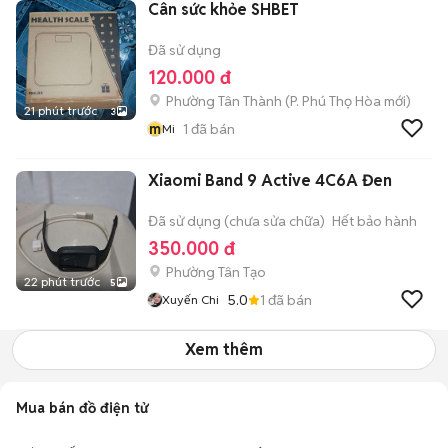
Cân sức khỏe SHBET
Đã sử dụng
120.000 đ
Phường Tân Thành
(
P. Phú Thọ Hòa
mới)
21 phút trước
3
m
1
đã bán
Mi
Xiaomi Band 9 Active 4C6A Đen
Đã sử dụng (chưa sửa chữa)
Hết bảo hành
350.000 đ
Phường Tân Tạo
22 phút trước
5
5.0
1
đã bán
Xuyến Chi
Xem thêm
Mua bán đồ điện tử