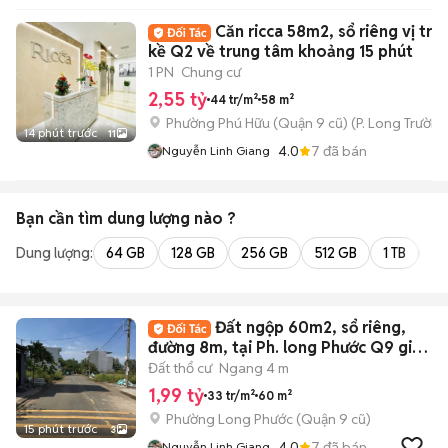
Căn ricca 58m2, sổ riêng vị trí l
kề Q2 về trung tâm khoảng 15 phút
1 PN
Chung cư
2,55 tỷ
44 tr/m²
58 m²
Phường Phú Hữu (Quận 9 cũ)
(
P. Long Trường
14 phút trước
11
4.0
7
đã bán
Nguyễn Linh Giang
Bạn cần tìm
dung lượng
nào ?
Dung lượng:
64 GB
128 GB
256 GB
512 GB
1 TB
2 
Đất ngộp 60m2, sổ riêng,
đường 8m, tại Ph. long Phước Q9 giá 1
tỷ 990
Đất thổ cư
Ngang 4 m
1,99 tỷ
33 tr/m²
60 m²
Phường Long Phước (Quận 9 cũ)
15 phút trước
3
4.0
7
đã bán
Nguyễn Linh Giang