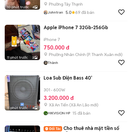
Phường Tây Thạnh
10 phút trước
4
5.0
69
đã bán
Johntran
Apple iPhone 7 32Gb-256Gb
iPhone 7
750.000 đ
Phường Nhân Chính
(
P. Thanh Xuân
mới)
11 phút trước
2
Thành
Loa Sub Điện Bass 40'
301 - 600W
3.200.000 đ
Xã An Tiến
(
Xã An Lão
mới)
11 phút trước
4
15
đã bán
HIKVISION HP
Cho thuê nhà mặt tiền số