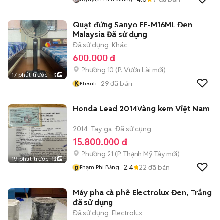
Quạt đứng Sanyo EF-M16ML Đen
Malaysia Đã sử dụng
Đã sử dụng
Khác
600.000 đ
Phường 10
(
P. Vườn Lài
mới)
17 phút trước
5
K
29
đã bán
Khanh
Honda Lead 2014Vàng kem Việt Nam
2014
Tay ga
Đã sử dụng
15.800.000 đ
Phường 21
(
P. Thạnh Mỹ Tây
mới)
19 phút trước
12
p
2.4
22
đã bán
Phạm Phi Bằng
Máy pha cà phê Electrolux Đen, Trắng
đã sử dụng
Đã sử dụng
Electrolux