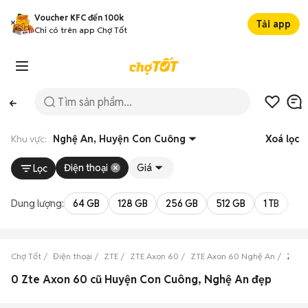
Voucher KFC đến 100k
Tải app
Chỉ có trên app Chợ Tốt
Khu vực:
Nghệ An, Huyện Con Cuông
Xoá lọc
Điện thoại
Giá
Lọc
Dung lượng:
64 GB
128 GB
256 GB
512 GB
1 TB
2 
Chợ Tốt
Điện thoại
ZTE
ZTE Axon 60
ZTE Axon 60 Nghệ An
ZTE 
0 Zte Axon 60 cũ Huyện Con Cuông, Nghệ An đẹp