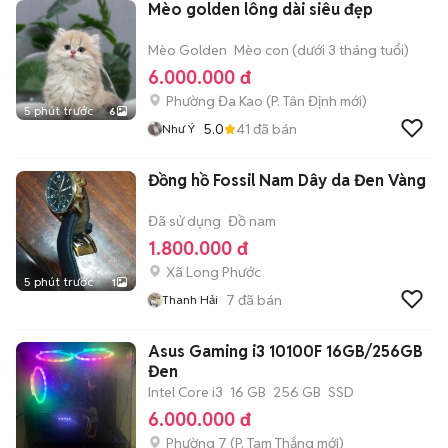
Mèo golden lông dài siêu đẹp
Mèo Golden
Mèo con (dưới 3 tháng tuổi)
6.000.000 đ
Phường Đa Kao
(
P. Tân Định
mới)
5 phút trước
6
5.0
41
đã bán
Như Ý
Đồng hồ Fossil Nam Dây da Đen Vàng
Đã sử dụng
Đồ nam
1.800.000 đ
Xã Long Phước
5 phút trước
1
7
đã bán
Thanh Hải
Asus Gaming i3 10100F 16GB/256GB
Đen
Intel Core i3
16 GB
256 GB
SSD
6.000.000 đ
Phường 7
(
P. Tam Thắng
mới)