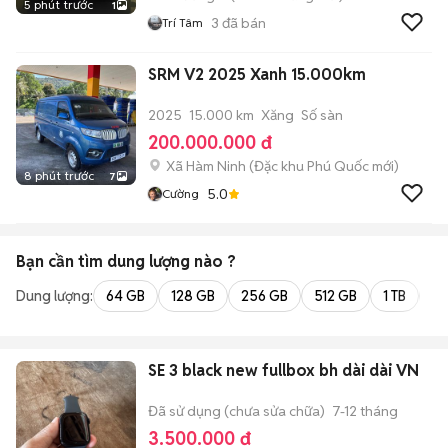
5 phút trước
1
3
đã bán
Trí Tâm
SRM V2 2025 Xanh 15.000km
2025
15.000 km
Xăng
Số sàn
200.000.000 đ
Xã Hàm Ninh
(
Đặc khu Phú Quốc
mới)
8 phút trước
7
5.0
Cường
Bạn cần tìm
dung lượng
nào ?
Dung lượng:
64 GB
128 GB
256 GB
512 GB
1 TB
2 
SE 3 black new fullbox bh dài dài VN
Đã sử dụng (chưa sửa chữa)
7-12 tháng
3.500.000 đ