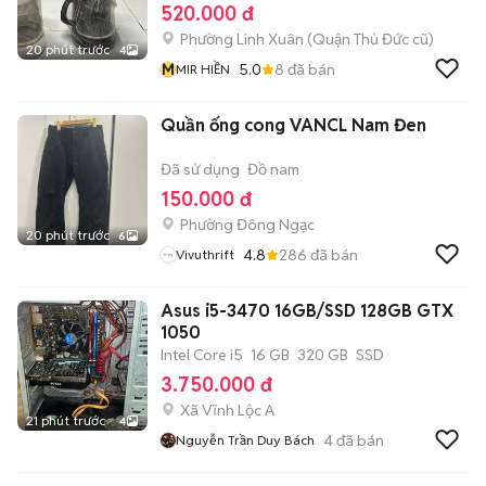
520.000 đ
Phường Linh Xuân (Quận Thủ Đức cũ)
20 phút trước
4
M
5.0
8
đã bán
MIR HIỀN
Quần ống cong VANCL Nam Đen
Đã sử dụng
Đồ nam
150.000 đ
Phường Đông Ngạc
20 phút trước
6
4.8
286
đã bán
Vivuthrift
Asus i5-3470 16GB/SSD 128GB GTX
1050
Intel Core i5
16 GB
320 GB
SSD
3.750.000 đ
Xã Vĩnh Lộc A
21 phút trước
4
4
đã bán
Nguyễn Trần Duy Bách