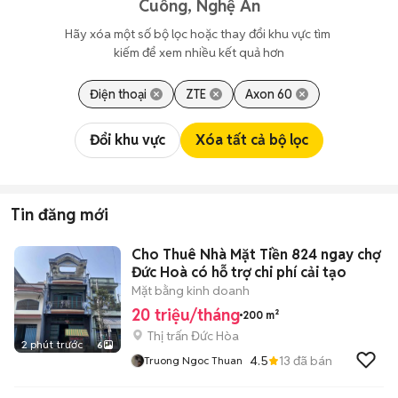
Cuông, Nghệ An
Hãy xóa một số bộ lọc hoặc thay đổi khu vực tìm 
kiếm để xem nhiều kết quả hơn
Điện thoại
ZTE
Axon 60
Đổi khu vực
Xóa tất cả bộ lọc
Tin đăng mới
Cho Thuê Nhà Mặt Tiền 824 ngay chợ
Đức Hoà có hỗ trợ chi phí cải tạo
Mặt bằng kinh doanh
20 triệu/tháng
200 m²
Thị trấn Đức Hòa
2 phút trước
6
4.5
13
đã bán
Truong Ngoc Thuan