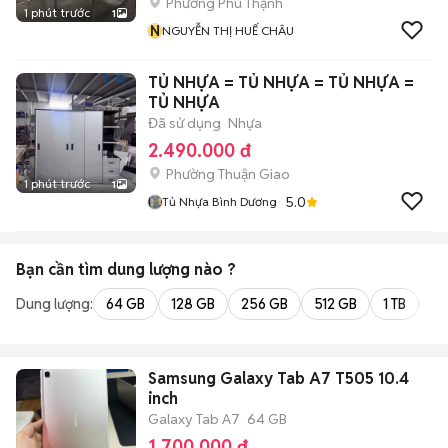
Phường Phú Thạnh
1 phút trước
1
N
NGUYỄN THỊ HUẾ CHÂU
TỦ NHỰA = TỦ NHỰA = TỦ NHỰA =
TỦ NHỰA
Đã sử dụng
Nhựa
2.490.000 đ
Phường Thuận Giao
1 phút trước
1
5.0
Tủ Nhựa Bình Dương
Bạn cần tìm
dung lượng
nào ?
Dung lượng:
64 GB
128 GB
256 GB
512 GB
1 TB
2 
Samsung Galaxy Tab A7 T505 10.4
inch
Galaxy Tab A7
64 GB
1.700.000 đ