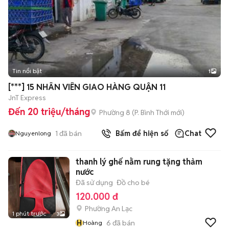
Tin nổi bật
1
[***] 15 NHÂN VIÊN GIAO HÀNG QUẬN 11
JnT Express
Đến 20 triệu/tháng
Phường 8
(
P. Bình Thới
mới)
1
đã bán
Bấm để hiện số
Chat
Nguyenlong
thanh lý ghế nằm rung tặng thảm
nước
Đã sử dụng
Đồ cho bé
120.000 đ
Phường An Lạc
1 phút trước
3
H
6
đã bán
Hoàng