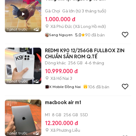
Gà Chọi
Gà lớn (từ 3 tháng tuổi)
1.000.000 đ
Xã Phú Đức
(
Xã Long Hồ
mới)
1 phút trước
4
5.0
90
đã bán
Sang Nguyen
REDMI K90 12/256GB FULLBOX ZIN
CHUẨN SẴN ROM Q.TẾ
Dòng khác
256 GB
4-6 tháng
10.999.000 đ
Xã Hố Nai 3
1 phút trước
4
106
đã bán
X Mobile Đồng Nai
macbook air m1
M1
8 GB
256 GB
SSD
12.200.000 đ
Xã Phương Liễu
1 phút trước
6