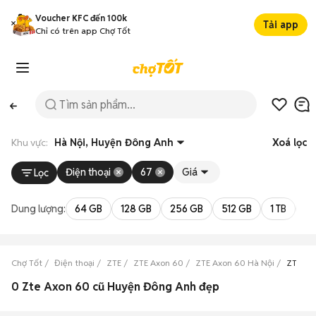
Voucher KFC đến 100k
Tải app
Chỉ có trên app Chợ Tốt
Khu vực:
Hà Nội, Huyện Đông Anh
Xoá lọc
Điện thoại
67
Giá
Lọc
Dung lượng:
64 GB
128 GB
256 GB
512 GB
1 TB
2 
Chợ Tốt
Điện thoại
ZTE
ZTE Axon 60
ZTE Axon 60 Hà Nội
ZTE Ax
0 Zte Axon 60 cũ Huyện Đông Anh đẹp