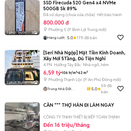
SSD Firecuda 520 Gen4 x4 NVMe
500GB Sk 89%
Đã sử dụng (chưa sửa chữa)
Hết bảo hành
800.000 đ
Phường 5
(
P. Bình Lợi Trung
mới)
1 phút trước
2
5.0
179
đã bán
Hàng Lướt
[Seri Nhà Ngộp] Mặt Tiền Kinh Doanh,
Xây Mới 5Tầng, Đủ Tiện Nghi
4 PN
Hướng Tây Bắc
Nhà ngõ, hẻm
6,59 tỷ
106 tr/m²
62 m²
Phường Thạnh Lộc
(
P. An Phú Đông
mới)
1 phút trước
12
59
đã
5.0
Trung Nhà Đất
bán
0901888734
CẦN *** THỢ HÀN ĐI LÀM NGAY
CÔNG TY TNHH THIẾT BỊ BẾP TOÀN THỊNH
Đến 16 triệu/tháng