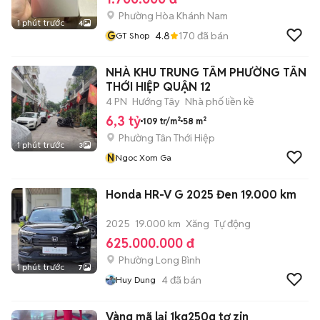
Phường Hòa Khánh Nam
1 phút trước
4
G
4.8
170
đã bán
GT Shop
NHÀ KHU TRUNG TÂM PHƯỜNG TÂN
THỚI HIỆP QUẬN 12
4 PN
Hướng Tây
Nhà phố liền kề
6,3 tỷ
109 tr/m²
58 m²
Phường Tân Thới Hiệp
1 phút trước
3
N
Ngoc Xom Ga
Honda HR-V G 2025 Đen 19.000 km
2025
19.000 km
Xăng
Tự động
625.000.000 đ
Phường Long Bình
1 phút trước
7
4
đã bán
Huy Dung
Vàng mã lại 1kg250g tơ zin