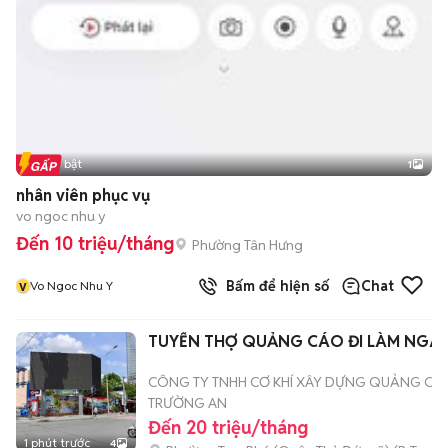
Tin nổi bật
1
nhân viên phục vụ
vo ngoc nhu y
Đến 10 triệu/tháng
Phường Tân Hưng
v
Bấm để hiện số
Chat
Vo Ngoc Nhu Y
TUYỂN THỢ QUẢNG CÁO ĐI LÀM NGA
CÔNG TY TNHH CƠ KHÍ XÂY DỰNG QUẢNG CÁ
TRƯỜNG AN
Đến 20 triệu/tháng
1 phút trước
4