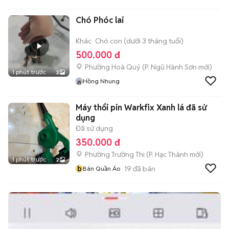
Chó Phóc lai
Khác
Chó con (dưới 3 tháng tuổi)
500.000 đ
Phường Hoà Quý
(
P. Ngũ Hành Sơn
mới)
1 phút trước
2
Hồng Nhung
Máy thổi pin Warkfix Xanh lá đã sử
dụng
Đã sử dụng
350.000 đ
Phường Trường Thi
(
P. Hạc Thành
mới)
1 phút trước
2
b
19
đã bán
Bán Quần Áo