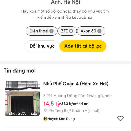
Anh, Hà Nội
Hãy xóa một số bộ lọc hoặc thay đổi khu vực tìm 
kiếm để xem nhiều kết quả hơn
Điện thoại
ZTE
Axon 60
Đổi khu vực
Xóa tất cả bộ lọc
Tin đăng mới
Nhà Phố Quận 4 (Hẻm Xe Hơi)
3 PN
Hướng Đông Bắc
Nhà ngõ, hẻm
14,5 tỷ
333 tr/m²
44 m²
Phường 8
(
P. Khánh Hội
mới)
1 phút trước
12
H
Huỳnh Kim Dung