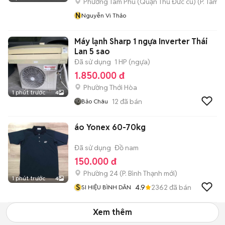
Phường Tam Phú (Quận Thủ Đức cũ)
(
P. Tam B
N
Nguyễn Vi Thảo
Máy lạnh Sharp 1 ngựa Inverter Thái
Lan 5 sao
Đã sử dụng
1 HP (ngựa)
1.850.000 đ
Phường Thới Hòa
1 phút trước
4
12
đã bán
Bảo Châu
áo Yonex 60-70kg
Đã sử dụng
Đồ nam
150.000 đ
Phường 24
(
P. Bình Thạnh
mới)
1 phút trước
4
S
4.9
2362
đã bán
SI HIỆU BÌNH DÂN
Xem thêm