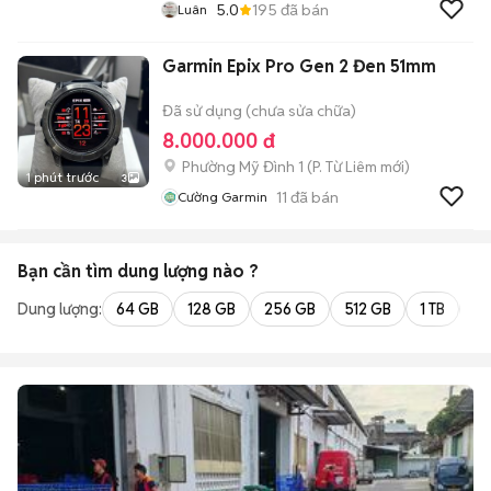
5.0
195
đã bán
Luân
Garmin Epix Pro Gen 2 Đen 51mm
Đã sử dụng (chưa sửa chữa)
8.000.000 đ
Phường Mỹ Đình 1
(
P. Từ Liêm
mới)
1 phút trước
3
11
đã bán
Cường Garmin
Bạn cần tìm
dung lượng
nào ?
Dung lượng:
64 GB
128 GB
256 GB
512 GB
1 TB
2 