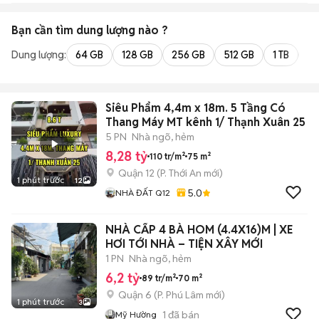
Bạn cần tìm
dung lượng
nào ?
Dung lượng:
64 GB
128 GB
256 GB
512 GB
1 TB
2 
Siêu Phẩm 4,4m x 18m. 5 Tầng Có
Thang Máy MT kênh 1/ Thạnh Xuân 25
5 PN
Nhà ngõ, hẻm
8,28 tỷ
110 tr/m²
75 m²
Quận 12
(
P. Thới An
mới)
1 phút trước
12
5.0
NHÀ ĐẤT Q12
NHÀ CẤP 4 BÀ HOM (4.4X16)M | XE
HƠI TỚI NHÀ – TIỆN XÂY MỚI
1 PN
Nhà ngõ, hẻm
6,2 tỷ
89 tr/m²
70 m²
Quận 6
(
P. Phú Lâm
mới)
1 phút trước
3
1
đã bán
Mỹ Hường