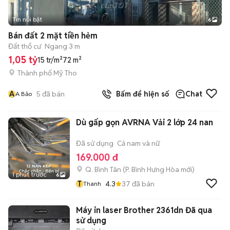
Tin nổi bật
6
+
2
Bán đất 2 mặt tiền hẻm
Đất thổ cư
Ngang 3 m
1,05 tỷ
15 tr/m²
72 m²
Thành phố Mỹ Tho
A
5
đã bán
Bấm để hiện số
Chat
A Bảo
Dù gấp gọn AVRNA Vải 2 lớp 24 nan
Đã sử dụng
Cả nam và nữ
169.000 đ
Q. Bình Tân
(
P. Bình Hưng Hòa
mới)
1 phút trước
6
T
4.3
37
đã bán
Thanh
Máy in laser Brother 2361dn Đã qua
sử dụng