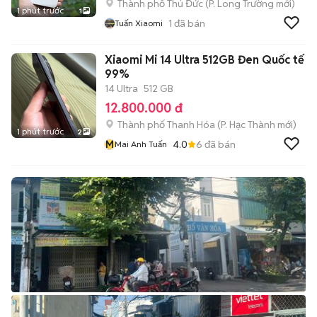
Thành phố Thủ Đức
(
P. Long Trường
mới)
1 phút trước
1
1
đã bán
Tuấn Xiaomi
Xiaomi Mi 14 Ultra 512GB Đen Quốc tế
99%
14 Ultra
512 GB
12.800.000 đ
Thành phố Thanh Hóa
(
P. Hạc Thành
mới)
1 phút trước
2
M
4.0
6
đã bán
Mai Anh Tuấn