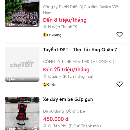
Công ty TNHH Thiết Bị Gia đình Basics Việt
Nam
Đến 8 triệu/tháng
1 phút trước
1
Huyện Thanh Trì
L
Lê Giang
Tuyển LĐPT - Thợ thi công Quận 7
CÔNG TY TNHH MTV TM&DV LONG VIỆT
Đến 25 triệu/tháng
Quận 7
(
P. Tân Hưng
mới)
1 phút trước
C
Chiến
Xe đẩy em bé Gấp gọn
Đã sử dụng
Đồ cho bé
450.000 đ
Q. Tân Phú
(
P. Phú Thạnh
mới)
1 phút trước
6