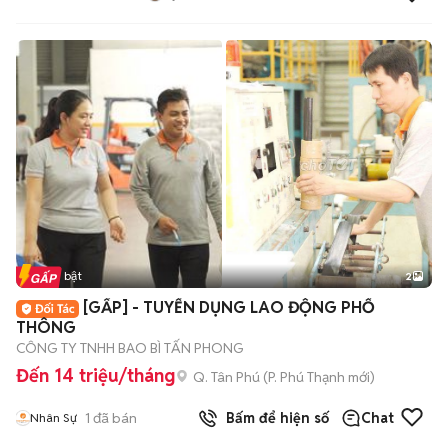
Tin nổi bật
2
[GẤP] - TUYỂN DỤNG LAO ĐỘNG PHỔ
THÔNG
CÔNG TY TNHH BAO BÌ TẤN PHONG
Đến 14 triệu/tháng
Q. Tân Phú
(
P. Phú Thạnh
mới)
1
đã bán
Bấm để hiện số
Chat
Nhân Sự