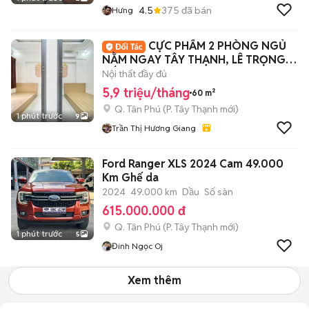
4.5
375
đã bán
Hưng
CỰC PHẨM 2 PHÒNG NGỦ
NẰM NGAY TÂY THẠNH, LÊ TRỌNG
TẤN
Nội thất đầy đủ
5,9 triệu/tháng
60 m²
Q. Tân Phú
(
P. Tây Thạnh
mới)
1 phút trước
9
Trần Thị Hương Giang
Ford Ranger XLS 2024 Cam 49.000
Km Ghế da
2024
49.000 km
Dầu
Số sàn
615.000.000 đ
Q. Tân Phú
(
P. Tây Thạnh
mới)
1 phút trước
5
Đinh Ngọc Oj
Xem thêm