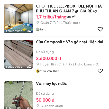
CHO THUÊ SLEEPBOX FULL NỘI THẤT
PHÚ THUẬN QUẬN 7.🌿 GIÁ RẺ 🌿
1,7 triệu/tháng
30 m²
Quận 7
(
P. Phú Thuận
mới)
Sang
1 phút trước
5
Cửa Composite Vân gỗ nhạt Hiện đại
Đã sử dụng
3.600.000 đ
Huyện Bình Chánh
(
Xã Hưng Long
mới)
1 phút trước
2
p
Phan Văn Thảo
Vòi máy lọc nước
Đã sử dụng
50.000 đ
Q. Thanh Xuân
1 phút trước
2