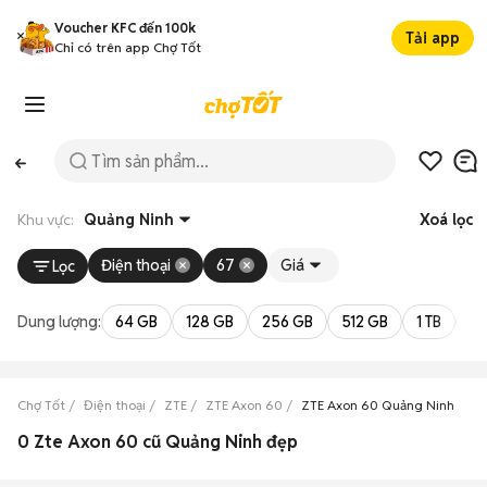
Voucher KFC đến 100k
Tải app
Chỉ có trên app Chợ Tốt
Khu vực:
Quảng Ninh
Xoá lọc
Điện thoại
67
Giá
Lọc
Dung lượng:
64 GB
128 GB
256 GB
512 GB
1 TB
2 
Chợ Tốt
Điện thoại
ZTE
ZTE Axon 60
ZTE Axon 60 Quảng Ninh
0 Zte Axon 60 cũ Quảng Ninh đẹp