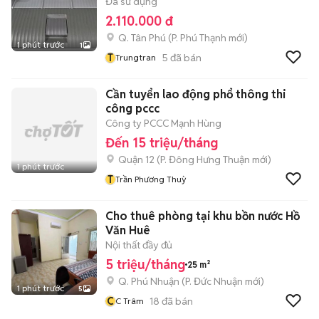
Đã sử dụng
2.110.000 đ
Q. Tân Phú
(
P. Phú Thạnh
mới)
1 phút trước
1
T
5
đã bán
Trungtran
Cần tuyển lao động phổ thông thi
công pccc
Công ty PCCC Mạnh Hùng
Đến 15 triệu/tháng
Quận 12
(
P. Đông Hưng Thuận
mới)
1 phút trước
T
Trần Phương Thuỳ
Cho thuê phòng tại khu bồn nước Hồ
Văn Huê
Nội thất đầy đủ
5 triệu/tháng
25 m²
Q. Phú Nhuận
(
P. Đức Nhuận
mới)
1 phút trước
5
C
18
đã bán
C Trâm