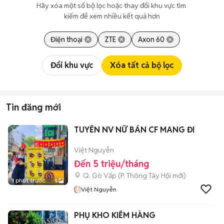
Hãy xóa một số bộ lọc hoặc thay đổi khu vực tìm 
kiếm để xem nhiều kết quả hơn
Điện thoại
ZTE
Axon 60
Đổi khu vực
Xóa tất cả bộ lọc
Tin đăng mới
TUYỂN NV NỮ BÁN CF MANG ĐI
Việt Nguyễn
Đến 5 triệu/tháng
Q. Gò Vấp
(
P. Thông Tây Hội
mới)
1 phút trước
5
Việt Nguyễn
PHỤ KHO KIỂM HÀNG