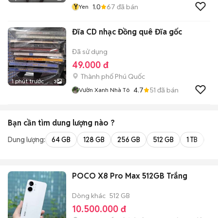
Y
1.0
67
đã bán
Yen
Đĩa CD nhạc Đồng quê Đĩa gốc
Đã sử dụng
49.000 đ
Thành phố Phú Quốc
1 phút trước
3
4.7
51
đã bán
Vườn Xanh Nhà Tô
Bạn cần tìm
dung lượng
nào ?
Dung lượng:
64 GB
128 GB
256 GB
512 GB
1 TB
2 
POCO X8 Pro Max 512GB Trắng
Dòng khác
512 GB
10.500.000 đ