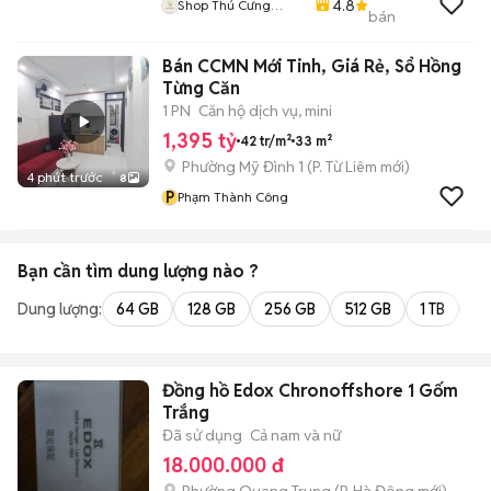
4.8
Shop Thú Cưng
bán
PenTa
Bán CCMN Mới Tinh, Giá Rẻ, Sổ Hồng
Từng Căn
1 PN
Căn hộ dịch vụ, mini
1,395 tỷ
42 tr/m²
33 m²
Phường Mỹ Đình 1
(
P. Từ Liêm
mới)
4 phút trước
8
P
Phạm Thành Công
Bạn cần tìm
dung lượng
nào ?
Dung lượng:
64 GB
128 GB
256 GB
512 GB
1 TB
2 
Đồng hồ Edox Chronoffshore 1 Gốm
Trắng
Đã sử dụng
Cả nam và nữ
18.000.000 đ