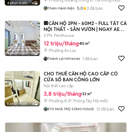
Phường Quang Trung
(
P. Hà Đông
mới)
4 phút trước
6
5.0
3
đã bán
Thiên Hành Kiện
🏢CĂN HỘ 2PN - 60M2 - FULL TẤT CẢ
NỘI THẤT - SÂN VƯỜN | NGAY AEON
BTAN
2 PN
Penthouse
12 triệu/tháng
80 m²
Phường An Lạc
4 phút trước
12
1
đã bán
Thành Lợi Hifriendz
CHO THUÊ CĂN HỘ CAO CẤP CÓ
CỬA SỐ BAN CÔNG LỚN
Nội thất cao cấp
3,8 triệu/tháng
22 m²
Phường 8
(
P. Thông Tây Hội
mới)
5 phút trước
6
12
đã bán
KTX NHÀ TRỌ SÓNG HOUSE