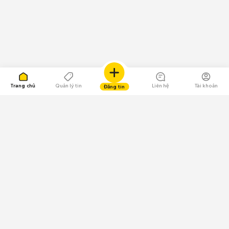
Trang chủ
Quản lý tin
Liên hệ
Tài khoản
Đăng tin
109.000 Bình chọn
Tải ứng dụng Chợ Tốt
Về Chợ Tốt
Quy chế sàn
Chính sách bảo mật
Giải quyết tranh chấp