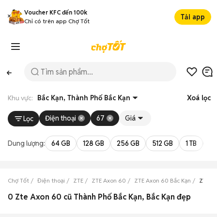
Voucher KFC đến 100k
Tải app
Chỉ có trên app Chợ Tốt
Khu vực:
Bắc Kạn, Thành Phố Bắc Kạn
Xoá lọc
Điện thoại
67
Giá
Lọc
Dung lượng:
64 GB
128 GB
256 GB
512 GB
1 TB
2 
Chợ Tốt
Điện thoại
ZTE
ZTE Axon 60
ZTE Axon 60 Bắc Kạn
ZTE Ax
0 Zte Axon 60 cũ Thành Phố Bắc Kạn, Bắc Kạn đẹp