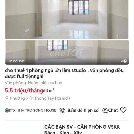
Tin nổi bật
6
+
2
cho thuê 1 phòng ngủ lớn làm studio , văn phòng đều
được full tiệnnghi
Văn phòng
Hoàn thiện cơ bản
5,5 triệu/tháng
60 m²
Phường 9
(
P. Thông Tây Hội
mới)
12
đã bán
Bấm để hiện số
Chat
KTX NHÀ TRỌ SÓNG HOUSE
CÁC BẠN SV - CẦN PHÒNG VSKK
Bách - Kinh - Xây