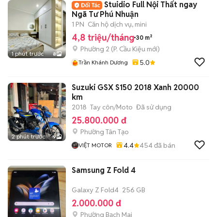
Stuidio Full Nội Thất ngay
Ngã Tư Phú Nhuận
1 PN
Căn hộ dịch vụ, mini
4,8 triệu/tháng
30 m²
Phường 2
(
P. Cầu Kiệu
mới)
1 phút trước
8
5.0
Trần Khánh Dương
Suzuki GSX S150 2018 Xanh 20000
km
2018
Tay côn/Moto
Đã sử dụng
25.800.000 đ
Phường Tân Tạo
2 phút trước
9
4.4
454
đã bán
VIỆT MOTOR
Samsung Z Fold 4
Galaxy Z Fold4
256 GB
2.000.000 đ
Phường Bạch Mai