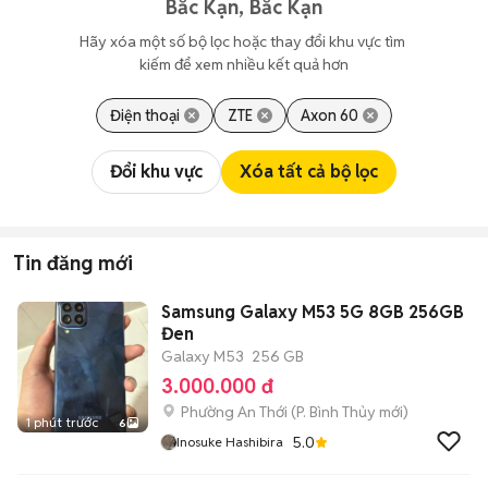
Bắc Kạn, Bắc Kạn
Hãy xóa một số bộ lọc hoặc thay đổi khu vực tìm 
kiếm để xem nhiều kết quả hơn
Điện thoại
ZTE
Axon 60
Đổi khu vực
Xóa tất cả bộ lọc
Tin đăng mới
Samsung Galaxy M53 5G 8GB 256GB
Đen
Galaxy M53
256 GB
3.000.000 đ
Phường An Thới
(
P. Bình Thủy
mới)
1 phút trước
6
5.0
Inosuke Hashibira