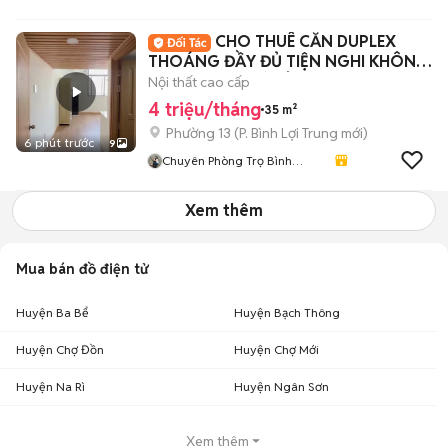
Thạnh- TP HCM
CHO THUÊ CĂN DUPLEX
THOÁNG ĐẦY ĐỦ TIỆN NGHI KHÔNG
GIỚI HẠN NGƯỜI Ở
Nội thất cao cấp
4 triệu/tháng
35 m²
Phường 13
(
P. Bình Lợi Trung
mới)
6 phút trước
9
Chuyên Phòng Trọ Bình
Thạnh- TP HCM
Xem thêm
Mua bán đồ điện tử
Huyện Ba Bể
Huyện Bạch Thông
Huyện Chợ Đồn
Huyện Chợ Mới
Huyện Na Rì
Huyện Ngân Sơn
Xem thêm