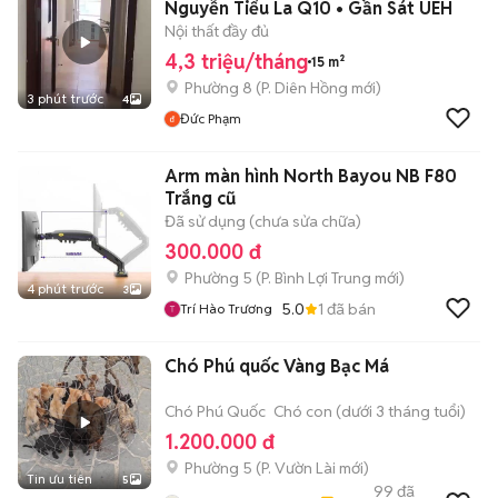
Nguyễn Tiểu La Q10 • Gần Sát UEH
Nội thất đầy đủ
4,3 triệu/tháng
15 m²
Phường 8
(
P. Diên Hồng
mới)
3 phút trước
4
Đức Phạm
Arm màn hình North Bayou NB F80
Trắng cũ
Đã sử dụng (chưa sửa chữa)
300.000 đ
Phường 5
(
P. Bình Lợi Trung
mới)
4 phút trước
3
5.0
1
đã bán
Trí Hào Trương
Chó Phú quốc Vàng Bạc Má
Chó Phú Quốc
Chó con (dưới 3 tháng tuổi)
1.200.000 đ
Phường 5
(
P. Vườn Lài
mới)
Tin ưu tiên
5
99
đã