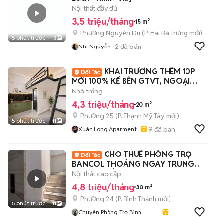
Nội thất đầy đủ
3,5 triệu/tháng
15 m²
Phường Nguyễn Du
(
P. Hai Bà Trưng
mới)
5 phút trước
3
2
đã bán
Nhi Nguyễn
KHAI TRƯƠNG THÊM 10P
MỚI 100% KẾ BÊN GTVT, NGOẠI
THƯƠNG, HUTECH
Nhà trống
4,3 triệu/tháng
20 m²
Phường 25
(
P. Thạnh Mỹ Tây
mới)
5 phút trước
11
9
đã bán
Xuân Long Aparment
CHO THUÊ PHÒNG TRỌ
BANCOL THOÁNG NGAY TRUNG
TÂM ĂN UỐNG BÌNH THẠNH
Nội thất cao cấp
4,8 triệu/tháng
30 m²
Phường 24
(
P. Bình Thạnh
mới)
5 phút trước
11
Chuyên Phòng Trọ Bình