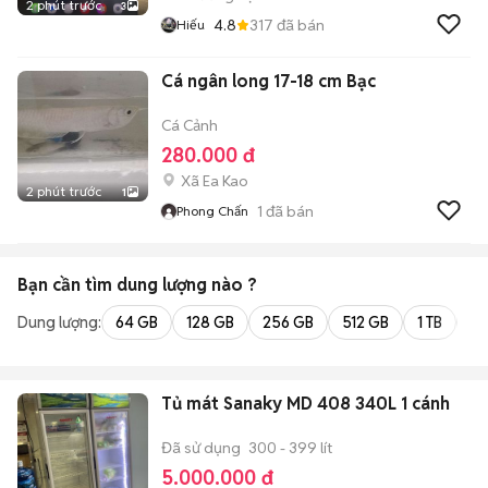
2 phút trước
3
4.8
317
đã bán
Hiếu
Cá ngân long 17-18 cm Bạc
Cá Cảnh
280.000 đ
Xã Ea Kao
2 phút trước
1
1
đã bán
Phong Chấn
Bạn cần tìm
dung lượng
nào ?
Dung lượng:
64 GB
128 GB
256 GB
512 GB
1 TB
2 
Tủ mát Sanaky MD 408 340L 1 cánh
Đã sử dụng
300 - 399 lít
5.000.000 đ