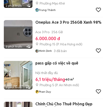
Phường Mạo Khê
2 phút trước
1
Trung Thành
Oneplus Ace 3 Pro 256GB Xanh 98%
Ace 3 Pro
256 GB
6.000.000 đ
Phường 15
(
P. Hòa Hưng
mới)
3 phút trước
4
3
đã bán
Minh Dinh
pass gấp có việc về quê
Nội thất đầy đủ
6,1 triệu/tháng
60 m²
Phường 5
(
P. An Nhơn
mới)
3 phút trước
8
P
Phan Duy
Chính Chủ Cho Thuê Phòng Đẹp