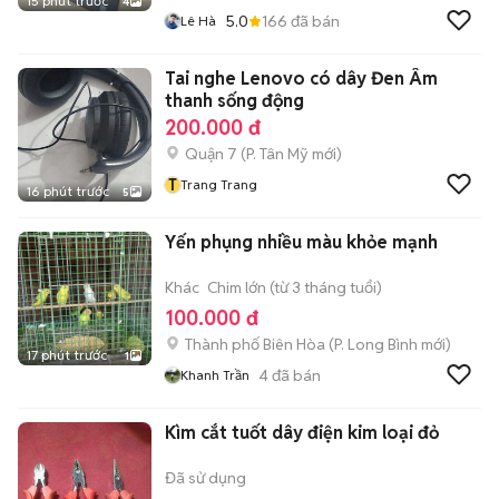
15 phút trước
4
5.0
166
đã bán
Lê Hà
Tai nghe Lenovo có dây Đen Âm
thanh sống động
200.000 đ
Quận 7
(
P. Tân Mỹ
mới)
T
Trang Trang
16 phút trước
5
Yến phụng nhiều màu khỏe mạnh
Khác
Chim lớn (từ 3 tháng tuổi)
100.000 đ
Thành phố Biên Hòa
(
P. Long Bình
mới)
17 phút trước
1
4
đã bán
Khanh Trần
Kìm cắt tuốt dây điện kim loại đỏ
Đã sử dụng