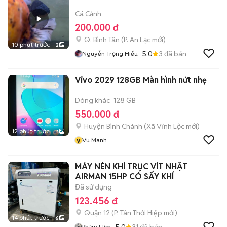
Cá Cảnh
200.000 đ
Q. Bình Tân
(
P. An Lạc
mới)
10 phút trước
2
5.0
3
đã bán
Nguyễn Trọng Hiếu
Vivo 2029 128GB Màn hình nứt nhẹ
Dòng khác
128 GB
550.000 đ
Huyện Bình Chánh
(
Xã Vĩnh Lộc
mới)
12 phút trước
1
v
Vu Manh
MÁY NÉN KHÍ TRỤC VÍT NHẬT
AIRMAN 15HP CÓ SẤY KHÍ
Đã sử dụng
123.456 đ
Quận 12
(
P. Tân Thới Hiệp
mới)
14 phút trước
6
5.0
31
đã bán
Phạm Lâm