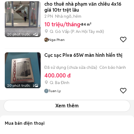
cho thuê nhà phạm văn chiêu 4x16
giá 10tr trệt lâu
2 PN
Nhà ngõ, hẻm
10 triệu/tháng
84 m²
Q. Gò Vấp
(
P. An Hội Tây
mới)
20 phút trước
4
Nga Phan
Cục sạc Piva 65W màn hình hiển thị
Đã sử dụng (chưa sửa chữa)
Còn bảo hành
400.000 đ
Q. Ba Đình
20 phút trước
2
Tuan Ly
Xem thêm
Mua bán điện thoại