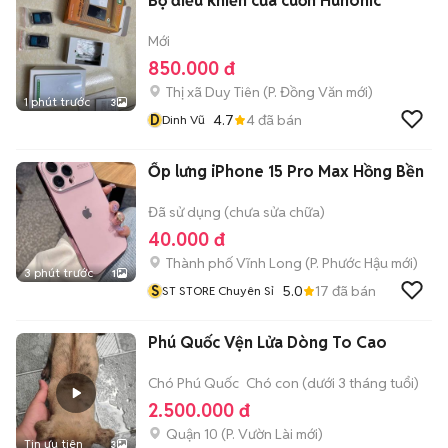
Bộ điều khiển cửa cuốn Hunonic
Mới
850.000 đ
Thị xã Duy Tiên
(
P. Đồng Văn
mới)
1 phút trước
3
D
4.7
4
đã bán
Dinh Vũ
Ốp lưng iPhone 15 Pro Max Hồng Bền
Đã sử dụng (chưa sửa chữa)
40.000 đ
Thành phố Vĩnh Long
(
P. Phước Hậu
mới)
3 phút trước
1
S
5.0
17
đã bán
ST STORE Chuyên Sỉ
Phú Quốc Vện Lửa Dòng To Cao
Chó Phú Quốc
Chó con (dưới 3 tháng tuổi)
2.500.000 đ
Quận 10
(
P. Vườn Lài
mới)
Tin ưu tiên
3