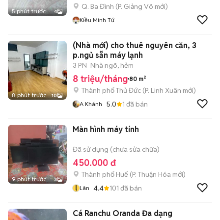
Q. Ba Đình
(
P. Giảng Võ
mới)
5 phút trước
4
Kiều Minh Tứ
(Nhà mới) cho thuê nguyên căn, 3
p.ngủ sẵn máy lạnh
3 PN
Nhà ngõ, hẻm
8 triệu/tháng
80 m²
Thành phố Thủ Đức
(
P. Linh Xuân
mới)
8 phút trước
10
5.0
1
đã bán
A Khánh
Màn hình máy tính
Đã sử dụng (chưa sửa chữa)
450.000 đ
Thành phố Huế
(
P. Thuận Hóa
mới)
9 phút trước
3
l
4.4
101
đã bán
Lân
Cá Ranchu Oranda Đa dạng