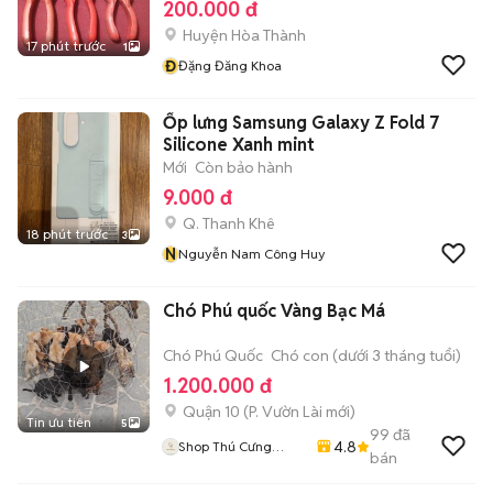
200.000 đ
Huyện Hòa Thành
17 phút trước
1
Đ
Đặng Đăng Khoa
Ốp lưng Samsung Galaxy Z Fold 7
Silicone Xanh mint
Mới
Còn bảo hành
9.000 đ
Q. Thanh Khê
18 phút trước
3
N
Nguyễn Nam Công Huy
Chó Phú quốc Vàng Bạc Má
Chó Phú Quốc
Chó con (dưới 3 tháng tuổi)
1.200.000 đ
Quận 10
(
P. Vườn Lài
mới)
Tin ưu tiên
5
99
đã
4.8
Shop Thú Cưng
bán
PenTa