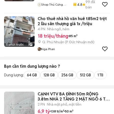
99
đã
4.8
Shop Thú Cưng
bán
PenTa
Cho thuê nhà hồ văn huê t85m2 trệt
2 lầu sân thượng giá 1x /triệu
4 PN
Nhà ngõ, hẻm
18 triệu/tháng
85 m²
Q. Phú Nhuận
(
P. Đức Nhuận
mới)
5 phút trước
3
Nga Phan
Bạn cần tìm
dung lượng
nào ?
Dung lượng:
64 GB
128 GB
256 GB
512 GB
1 TB
2 
CẠNH VTV BA ĐÌNH 50m RỘNG
3.81m NHÀ 2 TẦNG 2 MẶT NGÕ 6 Ty
9
2 PN
Nhà mặt phố, mặt tiền
6,9 tỷ
138 tr/m²
50 m²