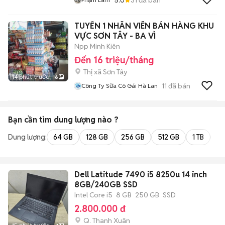
TUYỂN 1 NHÂN VIÊN BÁN HÀNG KHU
VỰC SƠN TÂY - BA VÌ
Npp Minh Kiên
Đến 16 triệu/tháng
Thị xã Sơn Tây
14 phút trước
6
11
đã bán
Công Ty Sữa Cô Gái Hà Lan
Bạn cần tìm
dung lượng
nào ?
Dung lượng:
64 GB
128 GB
256 GB
512 GB
1 TB
2 
Dell Latitude 7490 i5 8250u 14 inch
8GB/240GB SSD
Intel Core i5
8 GB
250 GB
SSD
2.800.000 đ
Q. Thanh Xuân