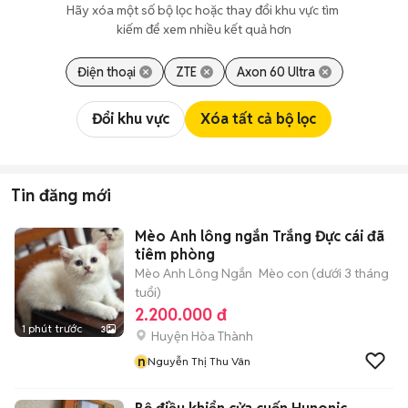
Hãy xóa một số bộ lọc hoặc thay đổi khu vực tìm 
kiếm để xem nhiều kết quả hơn
Điện thoại
ZTE
Axon 60 Ultra
Đổi khu vực
Xóa tất cả bộ lọc
Tin đăng mới
Mèo Anh lông ngắn Trắng Đực cái đã
tiêm phòng
Mèo Anh Lông Ngắn
Mèo con (dưới 3 tháng
tuổi)
2.200.000 đ
1 phút trước
3
Huyện Hòa Thành
n
Nguyễn Thị Thu Vân