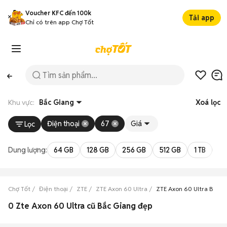
Voucher KFC đến 100k
Tải app
Chỉ có trên app Chợ Tốt
Khu vực:
Bắc Giang
Xoá lọc
Điện thoại
67
Giá
Lọc
Dung lượng:
64 GB
128 GB
256 GB
512 GB
1 TB
2 
Chợ Tốt
Điện thoại
ZTE
ZTE Axon 60 Ultra
ZTE Axon 60 Ultra Bắc G
0 Zte Axon 60 Ultra cũ Bắc Giang đẹp