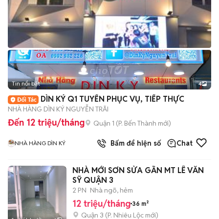
Tin nổi bật
4
DÌN KÝ Q1 TUYỂN PHỤC VỤ, TIẾP THỰC
NHÀ HÀNG DÌN KÝ NGUYỄN TRÃI
Đến 12 triệu/tháng
Quận 1
(
P. Bến Thành
mới)
Bấm để hiện số
Chat
NHÀ HÀNG DÌN KÝ
NHÀ MỚI SƠN SỬA GẦN MT LÊ VĂN
SỸ QUẬN 3
2 PN
Nhà ngõ, hẻm
12 triệu/tháng
36 m²
Quận 3
(
P. Nhiêu Lộc
mới)