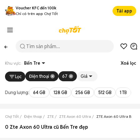
Voucher KFC đến 100k
Tải app
Chỉ có trên app Chợ Tốt
Khu vực:
Bến Tre
Xoá lọc
Điện thoại
67
Giá
Lọc
Dung lượng:
64 GB
128 GB
256 GB
512 GB
1 TB
2 
Chợ Tốt
Điện thoại
ZTE
ZTE Axon 60 Ultra
ZTE Axon 60 Ultra Bến T
0 Zte Axon 60 Ultra cũ Bến Tre đẹp