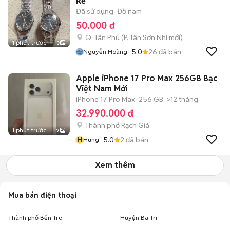
Rẻ
Đã sử dụng
Đồ nam
50.000 đ
Q. Tân Phú
(
P. Tân Sơn Nhì
mới)
1 phút trước
3
5.0
26
đã bán
Nguyễn Hoàng
Apple iPhone 17 Pro Max 256GB Bạc
Việt Nam Mới
iPhone 17 Pro Max
256 GB
>12 tháng
32.990.000 đ
Thành phố Rạch Giá
1 phút trước
2
H
5.0
2
đã bán
Hung
Xem thêm
Mua bán điện thoại
Thành phố Bến Tre
Huyện Ba Tri