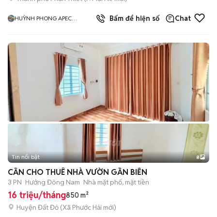
5.0
Bấm để hiện số
Chat
HUỲNH PHONG APEC
MANDALA MŨI NÉ
Tin nổi bật
8
+
2
CẦN CHO THUÊ NHÀ VƯỜN GẦN BIỂN
3 PN
Hướng Đông Nam
Nhà mặt phố, mặt tiền
16 triệu/tháng
850 m²
Huyện Đất Đỏ
(
Xã Phước Hải
mới)