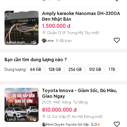
Amply karaoke Nanomax DH-3300A
Đen Nhật Bản
1.500.000 đ
Quận 12
(
P. Trung Mỹ Tây
mới)
9
đã bán
Lena
1 phút trước
2
Bạn cần tìm
dung lượng
nào ?
Dung lượng:
64 GB
128 GB
256 GB
512 GB
1 TB
2 
Toyota Innova - Giảm Sốc, Đủ Màu,
Giao Ngay
2025
Mới
Xăng
Tự động
810.000.000 đ
Q. Gò Vấp
(
P. An Hội Đông
mới)
1 phút trước
10
5.0
Minh Duyên Toyota Gò Vấp