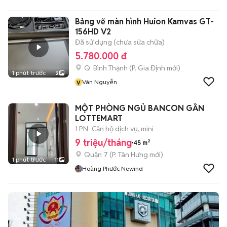
Bảng vẽ màn hình Huion Kamvas GT-
156HD V2
Đã sử dụng (chưa sửa chữa)
5.780.000 đ
Q. Bình Thạnh
(
P. Gia Định
mới)
1 phút trước
2
v
Vân Nguyễn
MỘT PHÒNG NGỦ BANCON GẦN
LOTTEMART
1 PN
Căn hộ dịch vụ, mini
9 triệu/tháng
45 m²
Quận 7
(
P. Tân Hưng
mới)
1 phút trước
11
Hoàng Phước Newind