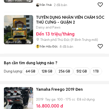
1 phút trước
6
2
đã bán
Trần Thái
TUYỂN DỤNG NHÂN VIÊN CHĂM SÓC
THÚ CƯNG - QUẬN 2
Daisy and Paws
Đến 13 triệu/tháng
Thành phố Thủ Đức
(
P. Bình Trưng
mới)
1 phút trước
2
T
8
đã bán
Trần Hữu Đức
Bạn cần tìm
dung lượng
nào ?
Dung lượng:
64 GB
128 GB
256 GB
512 GB
1 TB
2 
Yamaha Freego 2019 Đen
2019
Tay ga
100 - 175 cc
Đã sử dụng
16.800.000 đ