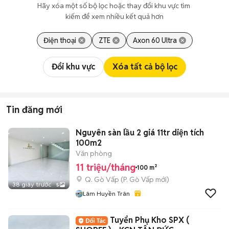
Hãy xóa một số bộ lọc hoặc thay đổi khu vực tìm 
kiếm để xem nhiều kết quả hơn
Điện thoại
ZTE
Axon 60 Ultra
Đổi khu vực
Xóa tất cả bộ lọc
Tin đăng mới
Nguyên sàn lầu 2 giá 11tr diện tích
100m2
Văn phòng
11 triệu/tháng
100 m²
Q. Gò Vấp
(
P. Gò Vấp
mới)
38 giây trước
5
Lâm Huyền Trân
Tuyển Phụ Kho SPX (