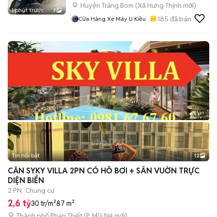
Huyện Trảng Bom
(
Xã Hưng Thịnh
mới)
1 phút trước
7
185
đã bán
Cửa Hàng Xe Máy U Kiều
Tin nổi bật
12
+
2
CĂN SYKY VILLA 2PN CÓ HỒ BƠI + SÂN VUỜN TRỰC
DIỆN BIỂN
2 PN
Chung cư
2,6 tỷ
30 tr/m²
87 m²
Thành phố Phan Thiết
(
P. Mũi Né
mới)