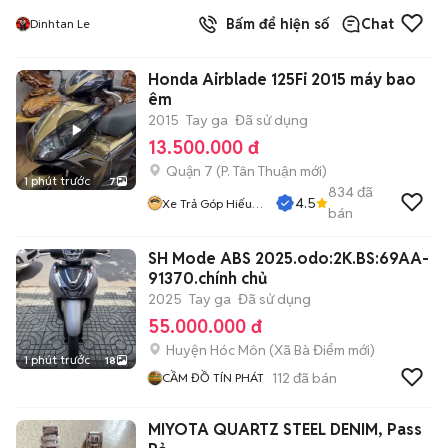
Bấm để hiện số
Chat
Dinhtan Le
Honda Airblade 125Fi 2015 máy bao
êm
2015
Tay ga
Đã sử dụng
13.500.000 đ
Quận 7
(
P. Tân Thuận
mới)
1 phút trước
7
834
đã
4.5
Xe Trả Góp Hiếu
bán
CT
SH Mode ABS 2025.odo:2K.BS:69AA-
91370.chính chủ
2025
Tay ga
Đã sử dụng
55.000.000 đ
Huyện Hóc Môn
(
Xã Bà Điểm
mới)
1 phút trước
18
112
đã bán
CẦM ĐỒ TÍN PHÁT
MIYOTA QUARTZ STEEL DENIM, Pass