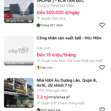
SHOPEE ) - KCN TÂN ĐỨC
Công Ty TNHH SKT VINA
Đến 500.000 đ/ngày
Huyện Đức Hòa
38 giây trước
1
Thông SKT VINA
Công nhân sản xuất lưới - Hóc Môn
Trần Linh
Đến 15 triệu/tháng
Huyện Hóc Môn
(
Xã Xuân Thới Sơn
mới)
38 giây trước
T
Trần Linh
Nhà HXH Âu Dương Lân, Quận 8,
4x16, chỉ nhỉnh 7 tỷ
2 PN
Nhà ngõ, hẻm
7,3 tỷ
111 tr/m²
66 m²
Quận 8
(
P. Chánh Hưng
mới)
43 giây trước
5
Trịnh Ngọc Hải