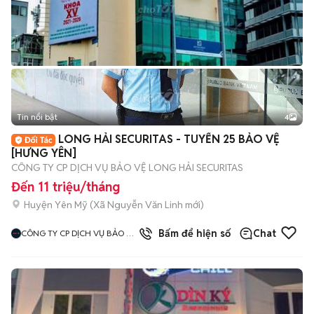
Tin nổi bật
4
LONG HẢI SECURITAS - TUYỂN 25 BẢO VỆ
[HƯNG YÊN]
CÔNG TY CP DỊCH VỤ BẢO VỆ LONG HẢI SECURITAS
Đến 11 triệu/tháng
Huyện Yên Mỹ
(
Xã Nguyễn Văn Linh
mới)
Bấm để hiện số
Chat
CÔNG TY CP DỊCH VỤ BẢO VỆ
LONG HẢI SECURITAS CHI
NHÁNH HÀ NỘI