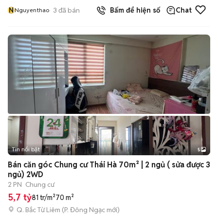
N
3
đã bán
Bấm để hiện số
Chat
Nguyenthao
Tin nổi bật
5
Bán căn góc Chung cư Thái Hà 70m² | 2 ngủ ( sửa được 3
ngủ) 2WD
2 PN
Chung cư
5,7 tỷ
81 tr/m²
70 m²
Q. Bắc Từ Liêm
(
P. Đông Ngạc
mới)