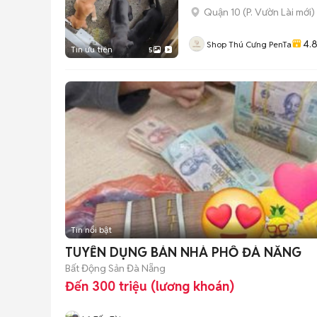
Quận 10
(
P. Vườn Lài
mới)
4.
Shop Thú Cưng PenTa
Tin ưu tiên
5
Tin nổi bật
TUYỂN DỤNG BÁN NHÀ PHỐ ĐÀ NẴNG
Bất Động Sản Đà Nẵng
Đến 300 triệu (lương khoán)