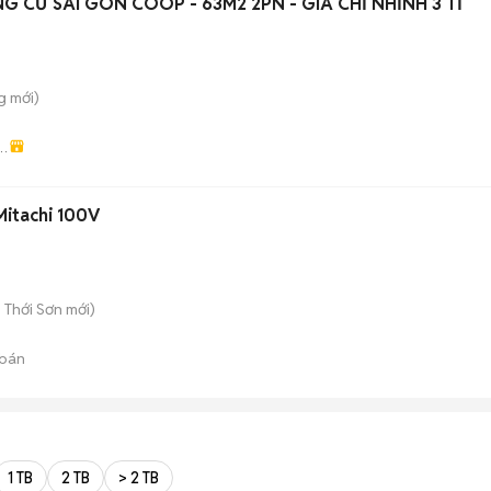
NG CƯ SÀI GÒN COOP - 63M2 2PN - GIÁ CHỈ NHỈNH 3 TỈ
g
mới)
g
Mitachi 100V
 Thới Sơn
mới)
bán
1 TB
2 TB
> 2 TB