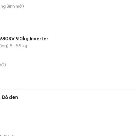
ong Bình
mới)
980SV 9.0kg Inverter
đứng)
9 - 9.9 kg
ới)
n
2 Đỏ đen