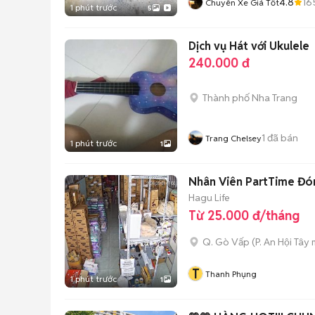
4.8
16
Chuyên Xe Giá Tốt
1 phút trước
5
Dịch vụ Hát với Ukulele
240.000 đ
Thành phố Nha Trang
1
đã bán
Trang Chelsey
1 phút trước
1
Nhân Viên PartTime Đó
Hagu Life
Từ 25.000 đ/tháng
Q. Gò Vấp
(
P. An Hội Tây
m
T
Thanh Phụng
1 phút trước
1