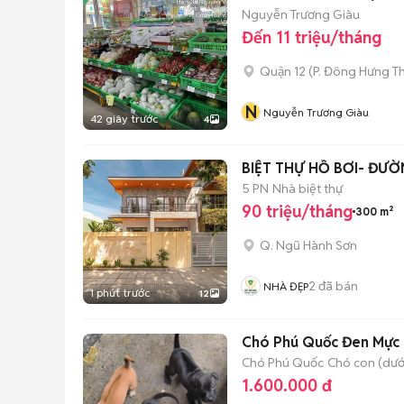
Nguyễn Trương Giàu
Đến 11 triệu/tháng
Quận 12
(
P. Đông Hưng T
N
Nguyễn Trương Giàu
42 giây trước
4
BIỆT THỰ HỒ BƠI- ĐƯỜ
5 PN
Nhà biệt thự
90 triệu/tháng
300 m²
Q. Ngũ Hành Sơn
2
đã bán
NHÀ ĐẸP
1 phút trước
12
Chó Phú Quốc Đen Mực
Chó Phú Quốc
Chó con (dưới
1.600.000 đ