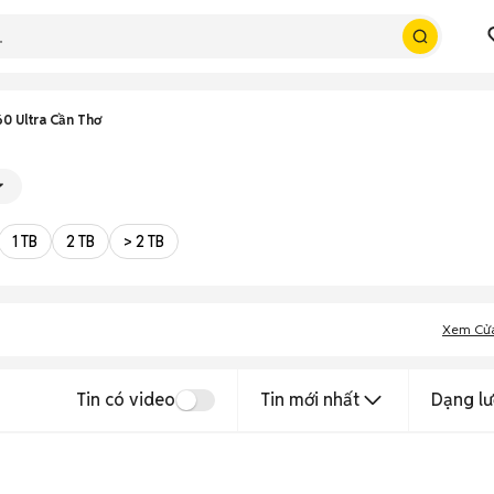
0 Ultra Cần Thơ
1 TB
2 TB
> 2 TB
Xem Cử
Tin có video
Tin mới nhất
Dạng lư