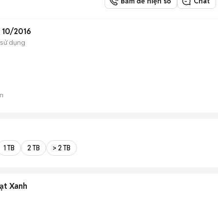
Bấm để hiện số
Chat
 10/2016
 sử dụng
)
n
1 TB
2 TB
> 2 TB
bạt Xanh