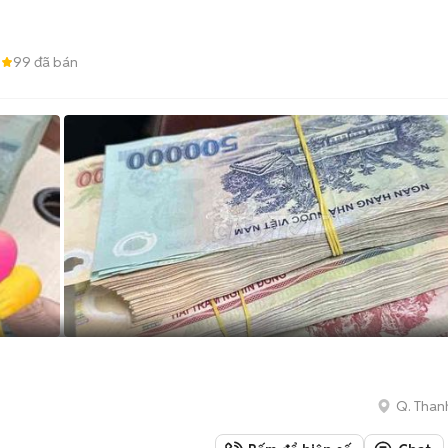
8
99
đã bán
Q. Than