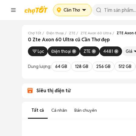
Cần Thơ
Chợ Tốt
Điện thoại
ZTE
ZTE Axon 60 Ultra
ZTE Axon 6
0 Zte Axon 60 Ultra cũ Cần Thơ đẹp
Lọc
Điện thoại
ZTE
4481
Giá
Dung lượng:
64 GB
128 GB
256 GB
512 GB
Siêu thị điện tử
Tất cả
Cá nhân
Bán chuyên