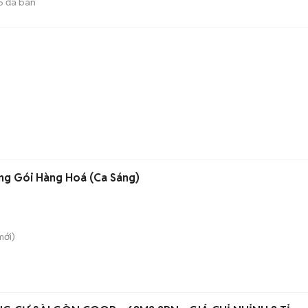
5
đã bán
ng Gói Hàng Hoá (Ca Sáng)
ới)