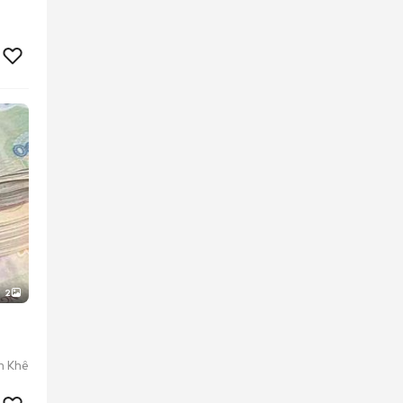
2
h Khê