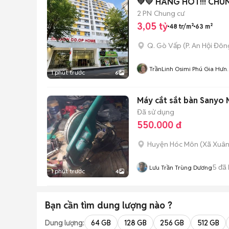
💚💛 HÀNG HOT!!! CHU
2 PN
Chung cư
3,05 tỷ
48 tr/m²
63 m²
Q. Gò Vấp
(
P. An Hội Đôn
TrầnLinh Osimi Phú Gia Hưn
1 phút trước
6
Sg Coop
Máy cắt sắt bàn Sanyo 
Đã sử dụng
550.000 đ
Huyện Hóc Môn
(
Xã Xuân
5
đã 
Lưu Trần Trùng Dương
1 phút trước
4
Bạn cần tìm
dung lượng
nào ?
Dung lượng:
64 GB
128 GB
256 GB
512 GB