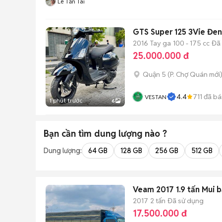
Lê Tấn Tài
GTS Super 125 3Vie Đen
2016
Tay ga
100 - 175 cc
Đã
25.000.000 đ
Quận 5
(
P. Chợ Quán
mới
4.4
711
đã bá
VESTAN
1 phút trước
6
Bạn cần tìm
dung lượng
nào ?
Dung lượng:
64 GB
128 GB
256 GB
512 GB
Veam 2017 1.9 tấn Mui 
2017
2 tấn
Đã sử dụng
17.500.000 đ