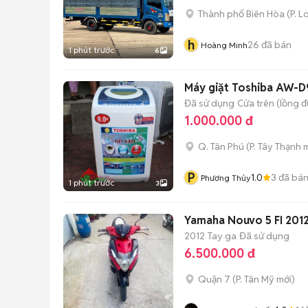
Thành phố Biên Hòa
(
P. L
h
26
đã bán
Hoàng Minh
1 phút trước
6
Máy giặt Toshiba AW-D
Đã sử dụng
Cửa trên (lồng 
1.000.000 đ
Q. Tân Phú
(
P. Tây Thạnh
m
P
1.0
3
đã bá
Phương Thủy
1 phút trước
3
Yamaha Nouvo 5 FI 201
2012
Tay ga
Đã sử dụng
6.500.000 đ
Quận 7
(
P. Tân Mỹ
mới)