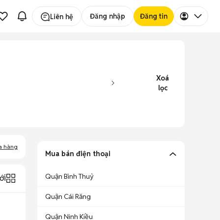
Đăng nhập
Đăng tin
Liên hệ
Xoá
lọc
a hàng
Mua bán điện thoại
Quận Bình Thuỷ
ới
Quận Cái Răng
Quận Ninh Kiều