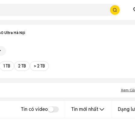
0 Ultra Hà Nội
1 TB
2 TB
> 2 TB
Xem Cử
Tin có video
Tin mới nhất
Dạng lư