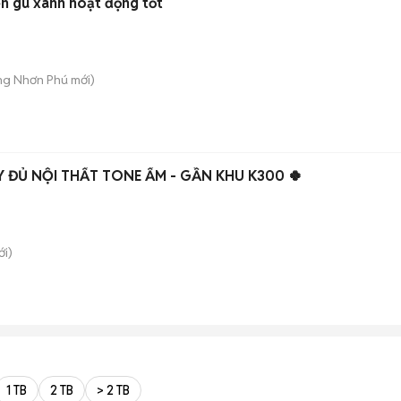
n gù xanh hoạt động tốt
ăng Nhơn Phú
mới)
Y ĐỦ NỘI THẤT TONE ẤM - GẦN KHU K300 🍀
i)
1 TB
2 TB
> 2 TB