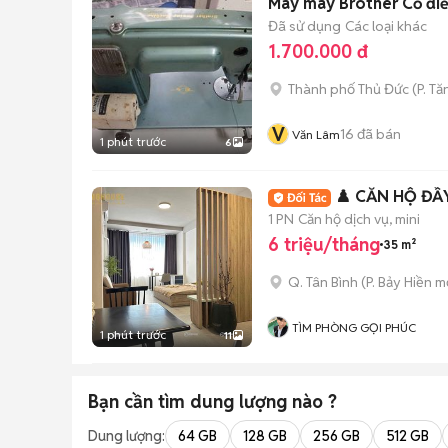
Máy may Brother Cổ điể
Đã sử dụng
Các loại khác
1.700.000 đ
Thành phố Thủ Đức
(
P. T
V
16
đã bán
Văn Lâm
1 phút trước
6
♟️ CĂN HỘ ĐẦ
1 PN
Căn hộ dịch vụ, mini
6 triệu/tháng
35 m²
Q. Tân Bình
(
P. Bảy Hiền
mớ
TÌM PHÒNG GỌI PHÚC
1 phút trước
11
Bạn cần tìm
dung lượng
nào ?
Dung lượng:
64 GB
128 GB
256 GB
512 GB