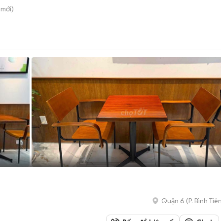
mới)
Quận 6
(
P. Bình Tiê