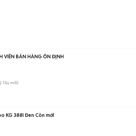
NH VIÊN BÁN HÀNG ỔN ĐỊNH
ỹ Tây
mới)
oo KG 388I Đen Còn mới