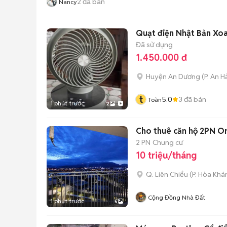
2
đã bán
Nancy
Quạt điện Nhật Bản Xo
Đã sử dụng
1.450.000 đ
Huyện An Dương
(
P. An H
t
5.0
3
đã bán
Toàn
1 phút trước
2
Cho thuê căn hộ 2PN Ori
2 PN
Chung cư
10 triệu/tháng
Q. Liên Chiểu
(
P. Hòa Khá
Cộng Đồng Nhà Đất
1 phút trước
5