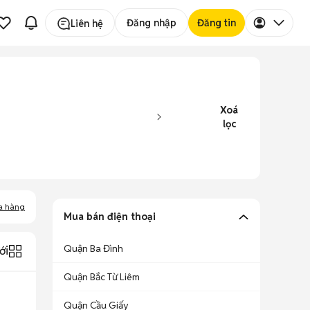
Đăng nhập
Đăng tin
Liên hệ
Xoá
lọc
a hàng
Mua bán điện thoại
Quận Ba Đình
ới
Quận Bắc Từ Liêm
Quận Cầu Giấy