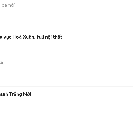
 Hòa
mới)
 vực Hoà Xuân, full nội thất
i)
Xanh Trắng Mới