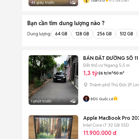
t
Tuấn
43 giây trước
5
Bạn cần tìm
dung lượng
nào ?
Dung lượng:
64 GB
128 GB
256 GB
512 GB
BÁN ĐẤT ĐƯỜNG SỐ 11 
Đất thổ cư
Ngang 5,5 m
1,3 tỷ
26 tr/m²
50 m²
Thành phố Thủ Đức
(
P. Li
BĐS Quốc Lê
1 phút trước
4
Apple MacBook Pro 20
Intel Core i7
32 GB
SSD
11.900.000 đ