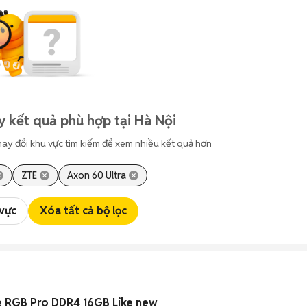
y kết quả phù hợp tại Hà Nội
hay đổi khu vực tìm kiếm để xem nhiều kết quả hơn
ZTE
Axon 60 Ultra
 vực
Xóa tất cả bộ lọc
 RGB Pro DDR4 16GB Like new