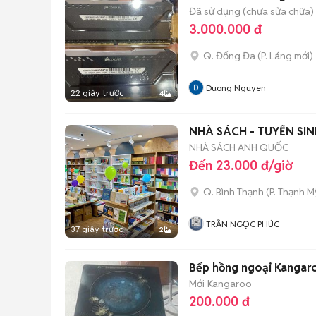
Đã sử dụng (chưa sửa chữa)
3.000.000 đ
Q. Đống Đa
(
P. Láng
mới)
Duong Nguyen
22 giây trước
4
NHÀ SÁCH - TUYỂN SI
NHÀ SÁCH ANH QUỐC
Đến 23.000 đ/giờ
Q. Bình Thạnh
(
P. Thạnh M
TRẦN NGỌC PHÚC
37 giây trước
2
Bếp hồng ngoại Kangar
Mới
Kangaroo
200.000 đ