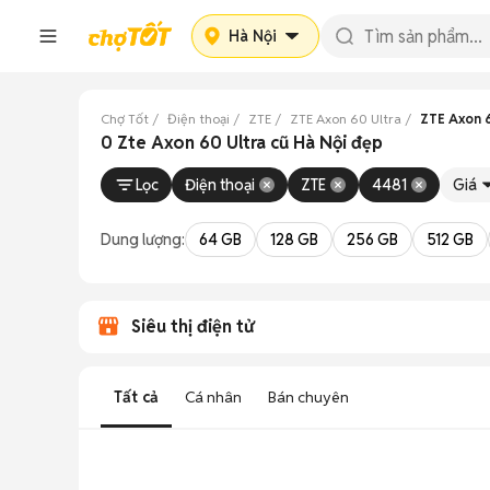
Hà Nội
Chợ Tốt
Điện thoại
ZTE
ZTE Axon 60 Ultra
ZTE Axon 6
0 Zte Axon 60 Ultra cũ Hà Nội đẹp
Lọc
Điện thoại
ZTE
4481
Giá
Dung lượng:
64 GB
128 GB
256 GB
512 GB
Siêu thị điện tử
Tất cả
Cá nhân
Bán chuyên