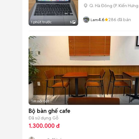
Q. Hà Đông
(
P. Kiến Hưng
4.6
286
đã bán
Lam
1 phút trước
5
Tin nổi bật
Bộ bàn ghế cafe
Đã sử dụng
Gỗ
1.300.000 đ