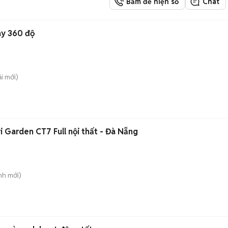
Bấm để hiện số
Chat
ay 360 độ
ải
mới)
 Garden CT7 Full nội thất - Đà Nẵng
nh
mới)