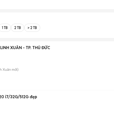
1 TB
2 TB
> 2 TB
LINH XUÂN - TP. THỦ ĐỨC
nh Xuân
mới)
20 i7/32G/512G đẹp