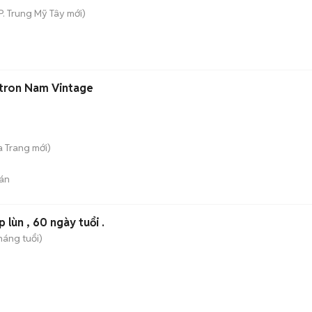
P. Trung Mỹ Tây
mới)
tron Nam Vintage
a Trang
mới)
án
 lùn , 60 ngày tuổi .
háng tuổi)