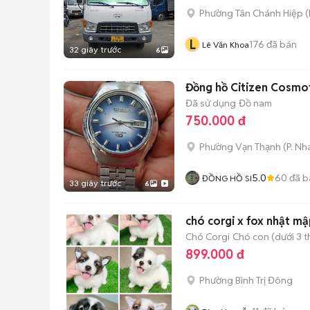
Phường Tân Chánh Hiệp
(
L
176
đã bán
Lê Văn Khoa
32 giây trước
6
Đồng hồ Citizen Cosmo
Đã sử dụng
Đồ nam
750.000 đ
Phường Vạn Thạnh
(
P. Nh
5.0
60
đã b
ĐỒNG HỒ SI
33 giây trước
6
chó corgi x fox nhật mập
Chó Corgi
Chó con (dưới 3 t
899.000 đ
Phường Bình Trị Đông