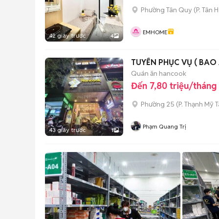
Phường Tân Quy
(
P. Tân 
EMHOME
42 giây trước
4
TUYỂN PHỤC VỤ ( BAO 
Quán ăn hancook
Đến 7,80 triệu/tháng
Phường 25
(
P. Thạnh Mỹ 
Phạm Quang Trị
43 giây trước
1