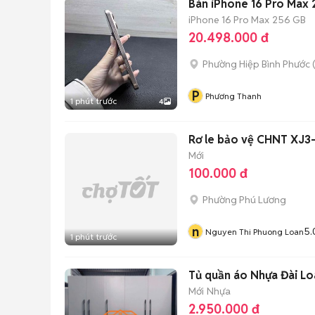
Bán iPhone 16 Pro Max
iPhone 16 Pro Max
256 GB
20.498.000 đ
Phường Hiệp Bình Phước 
P
Phương Thanh
1 phút trước
4
Rơ le bảo vệ CHNT XJ
Mới
100.000 đ
Phường Phú Lương
n
5.
Nguyen Thi Phuong Loan
1 phút trước
Tủ quần áo Nhựa Đài 
Mới
Nhựa
2.950.000 đ