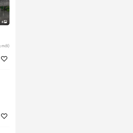
6
g
mới)