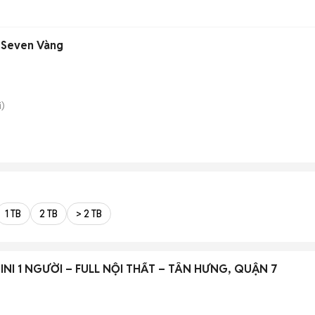
l Seven Vàng
)
1 TB
2 TB
> 2 TB
NI 1 NGƯỜI – FULL NỘI THẤT – TÂN HƯNG, QUẬN 7