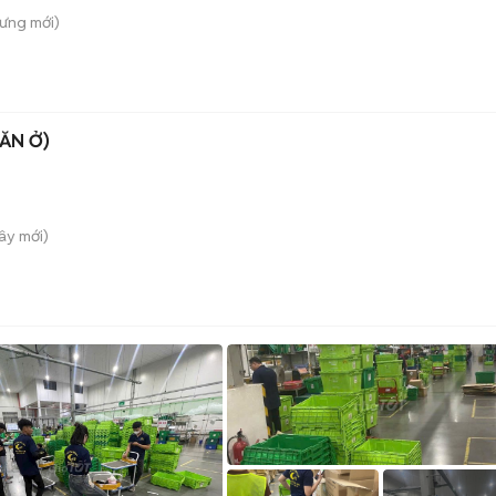
Hưng
mới)
ĂN Ở)
Tây
mới)