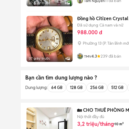
11
đã bán
Tâm Nguyễn
37 giây trước
6
Đồng hồ Citizen Crysta
Đã sử dụng
Cả nam và nữ
988.000 đ
Phường 13
(
P. Tân Bình
mới
4.3
239
đã bán
TMV
37 giây trước
4
Bạn cần tìm
dung lượng
nào ?
Dung lượng:
64 GB
128 GB
256 GB
512 GB
🏡 CHO THUÊ PHÒNG MI
Nội thất đầy đủ
3,2 triệu/tháng
10 m²