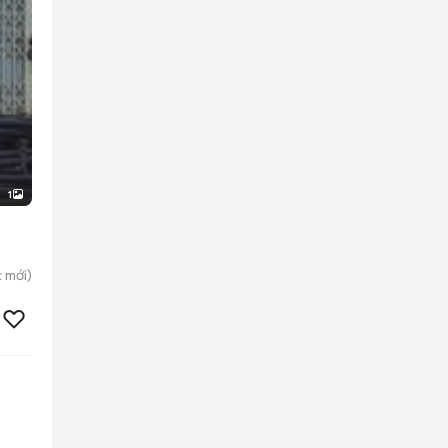
1
c
mới)