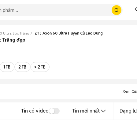
0 Ultra Sóc Trăng
ZTE Axon 60 Ultra Huyện Cù Lao Dung
c Trăng đẹp
1 TB
2 TB
> 2 TB
Xem Cử
Tin có video
Tin mới nhất
Dạng lư