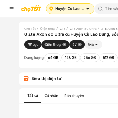
Huyện Cù Lao Dung
Chợ Tốt
Điện thoại
ZTE
ZTE Axon 60 Ultra
ZTE Axon 6
0 Zte Axon 60 Ultra cũ Huyện Cù Lao Dung, Só
Lọc
Điện thoại
67
Giá
Dung lượng:
64 GB
128 GB
256 GB
512 GB
Siêu thị điện tử
Tất cả
Cá nhân
Bán chuyên