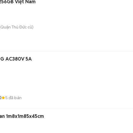
 256GB Việt Nam
(Quận Thủ Đức cũ)
3-G AC380V 5A
0
5
đã bán
Loan 1m8x1m85x45cm