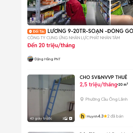
Tin nổi bật
LƯƠNG 9-20TR-SOẠN -ĐÓNG GÓ
CÔNG TY CUNG ỨNG NHÂN LỰC PHÁT NHÂN TÂM
Đến 20 triệu/tháng
Đặng Hằng PNT
CHO SV&NVVP THUÊ
2,5 triệu/tháng
20 m²
Phường Cầu Ông Lãnh
h
4.3
2
đã bán
Huynh
43 giây trước
3