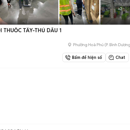
+
2
I THUỐC TÂY-THỦ DẦU 1
Phường Hoà Phú
(
P. Bình Dươn
Bấm để hiện số
Chat