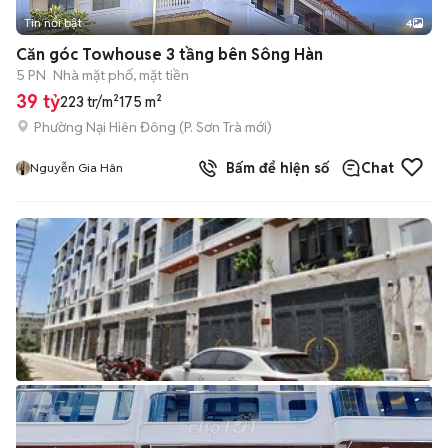
Tin nổi bật
4
Căn góc Towhouse 3 tầng bên Sông Hàn
5 PN
Nhà mặt phố, mặt tiền
39 tỷ
223 tr/m²
175 m²
Phường Nại Hiên Đông
(
P. Sơn Trà
mới)
Bấm để hiện số
Chat
Nguyễn Gia Hân