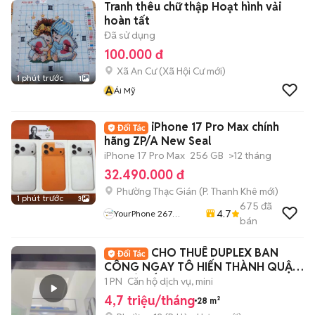
Tranh thêu chữ thập Hoạt hình vải
hoàn tất
Đã sử dụng
100.000 đ
Xã An Cư
(
Xã Hội Cư
mới)
1 phút trước
1
Á
Ái Mỹ
iPhone 17 Pro Max chính
hãng ZP/A New Seal
iPhone 17 Pro Max
256 GB
>12 tháng
32.490.000 đ
Phường Thạc Gián
(
P. Thanh Khê
mới)
1 phút trước
3
675
đã
4.7
YourPhone 267
bán
Nguyễn Hoàng-Hải
Châu-Đà Nẵng
CHO THUÊ DUPLEX BAN
CÔNG NGAY TÔ HIẾN THÀNH QUẬN
10 GIÁ TỐT
1 PN
Căn hộ dịch vụ, mini
4,7 triệu/tháng
28 m²