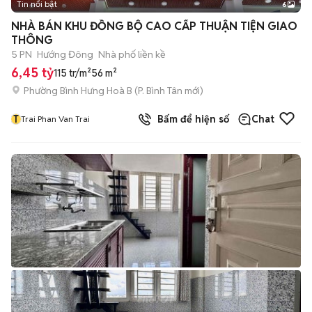
Tin nổi bật
6
+
2
NHÀ BÁN KHU ĐỒNG BỘ CAO CẤP THUẬN TIỆN GIAO
THÔNG
5 PN
Hướng Đông
Nhà phố liền kề
6,45 tỷ
115 tr/m²
56 m²
Phường Bình Hưng Hoà B
(
P. Bình Tân
mới)
T
Bấm để hiện số
Chat
Trai Phan Van Trai