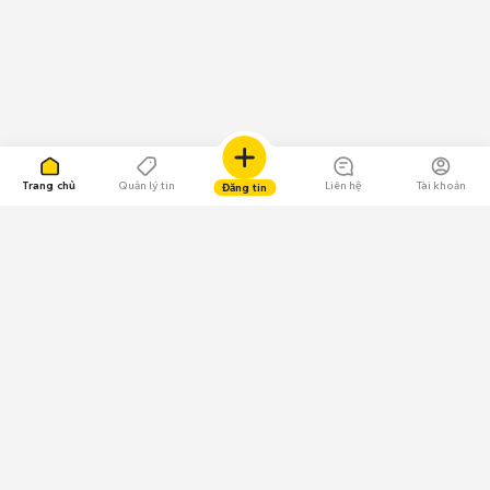
Trang chủ
Quản lý tin
Liên hệ
Tài khoản
Đăng tin
109.000 Bình chọn
Tải ứng dụng Chợ Tốt
Về Chợ Tốt
Quy chế sàn
Chính sách bảo mật
Giải quyết tranh chấp