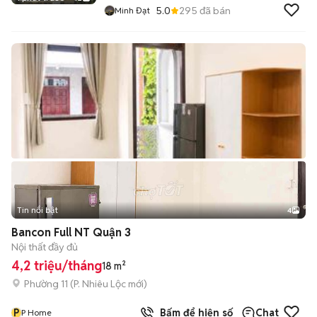
5.0
295
đã bán
Minh Đạt
Tin nổi bật
4
Bancon Full NT Quận 3
Nội thất đầy đủ
4,2 triệu/tháng
18 m²
Phường 11
(
P. Nhiêu Lộc
mới)
P
Bấm để hiện số
Chat
P Home