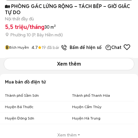
🏡 PHÒNG GÁC LỬNG RỘNG – TÁCH BẾP – GIỜ GIẤC
TỰ DO
Nội thất đầy đủ
5,5 triệu/tháng
30 m²
Phường 10
(
P. Bảy Hiền
mới)
B
4.7
19
đã bán
Bấm để hiện số
Chat
Bích Huyền
Xem thêm
Mua bán đồ điện tử
Thành phố Sầm Sơn
Thành phố Thanh Hóa
Huyện Bá Thước
Huyện Cẩm Thủy
Huyện Đông Sơn
Huyện Hà Trung
Xem thêm