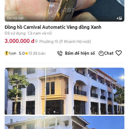
Tin nổi bật
6
+
2
Đồng hồ Carnival Automatic Vàng đồng Xanh
Đã sử dụng
Cả nam và nữ
3.000.000 đ
Phường 15
(
P. Khánh Hội
mới)
T
5.0
13
đã bán
Bấm để hiện số
Chat
Typh