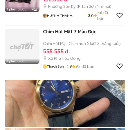
Phường Sơn Kỳ
(
P. Tân Sơn Nhì
mới)
1 phút trước
4
56
đã
3.0
HUYNH THANH
bán
NHANH
Chim Hút Mật 7 Màu Đực
Chim Hút Mật
Chim non (dưới 3 tháng tuổi)
555.555 đ
Xã Phú Hòa Đông
1 phút trước
T
4.9
95
đã bán
Thach Son