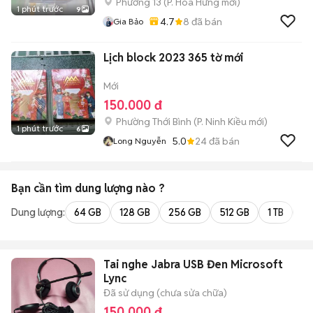
Phường 13
(
P. Hòa Hưng
mới)
1 phút trước
9
4.7
8
đã bán
Gia Bảo
Lịch block 2023 365 tờ mới
Mới
150.000 đ
Phường Thới Bình
(
P. Ninh Kiều
mới)
1 phút trước
6
5.0
24
đã bán
Long Nguyễn
Bạn cần tìm
dung lượng
nào ?
Dung lượng:
64 GB
128 GB
256 GB
512 GB
1 TB
2 
Tai nghe Jabra USB Đen Microsoft
Lync
Đã sử dụng (chưa sửa chữa)
150.000 đ