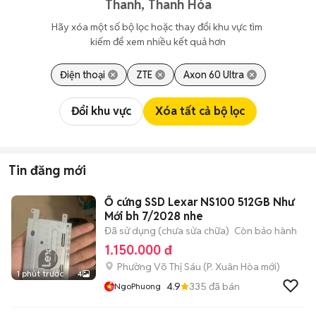
Thanh, Thanh Hóa
Hãy xóa một số bộ lọc hoặc thay đổi khu vực tìm 
kiếm để xem nhiều kết quả hơn
Điện thoại
ZTE
Axon 60 Ultra
Đổi khu vực
Xóa tất cả bộ lọc
Tin đăng mới
Ổ cứng SSD Lexar NS100 512GB Như
Mới bh 7/2028 nhe
Đã sử dụng (chưa sửa chữa)
Còn bảo hành
1.150.000 đ
Phường Võ Thị Sáu
(
P. Xuân Hòa
mới)
1 phút trước
4
4.9
335
đã bán
NgoPhuong