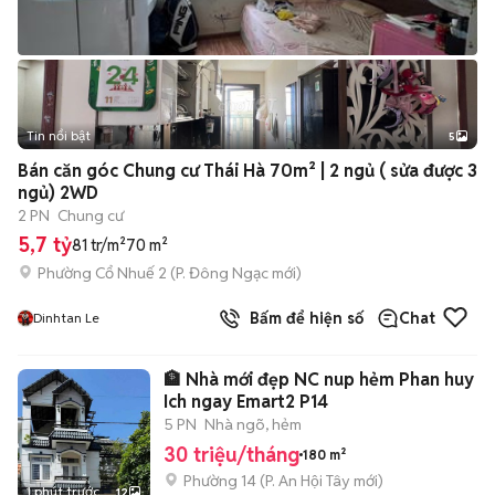
Tin nổi bật
5
Bán căn góc Chung cư Thái Hà 70m² | 2 ngủ ( sửa được 3
ngủ) 2WD
2 PN
Chung cư
5,7 tỷ
81 tr/m²
70 m²
Phường Cổ Nhuế 2
(
P. Đông Ngạc
mới)
Bấm để hiện số
Chat
Dinhtan Le
🏦 Nhà mới đẹp NC nup hẻm Phan huy
Ich ngay Emart2 P14
5 PN
Nhà ngõ, hẻm
30 triệu/tháng
180 m²
Phường 14
(
P. An Hội Tây
mới)
1 phút trước
12