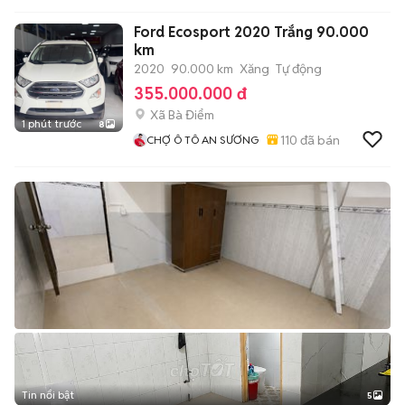
Ford Ecosport 2020 Trắng 90.000
km
2020
90.000 km
Xăng
Tự động
355.000.000 đ
Xã Bà Điểm
1 phút trước
8
110
đã bán
CHỢ Ô TÔ AN SƯƠNG
Tin nổi bật
5