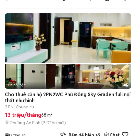
Tin nổi bật
4
Cho thuê căn hộ 2PN2WC Phú Đông Sky Graden full nội
thất như hình
2 PN
Chung cư
13 triệu/tháng
68 m²
Phường An Bình
(
P. Dĩ An
mới)
Bấm để hiện số
Chat
Dương Thu