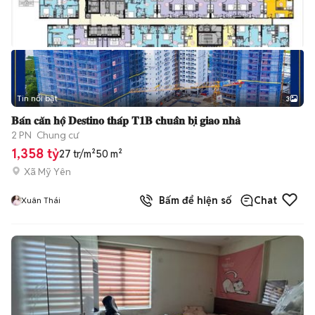
Tin nổi bật
3
𝐁𝐚́𝐧 𝐜𝐚̆𝐧 𝐡𝐨̣̂ 𝐃𝐞𝐬𝐭𝐢𝐧𝐨 𝐭𝐡𝐚́𝐩 𝐓𝟏𝐁 𝐜𝐡𝐮𝐚̂̉𝐧 𝐛𝐢̣ 𝐠𝐢𝐚𝐨 𝐧𝐡𝐚̀
2 PN
Chung cư
1,358 tỷ
27 tr/m²
50 m²
Xã Mỹ Yên
Bấm để hiện số
Chat
Xuân Thái