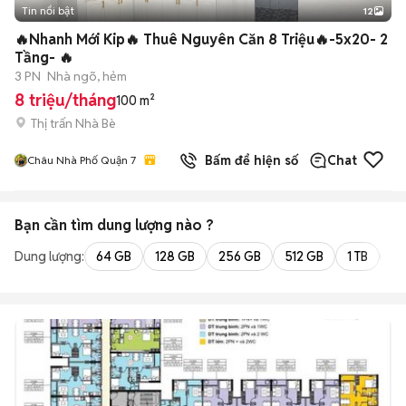
Tin nổi bật
12
+
2
🔥Nhanh Mới Kip🔥 Thuê Nguyên Căn 8 Triệu🔥-5x20- 2
Tầng- 🔥
3 PN
Nhà ngõ, hẻm
8 triệu/tháng
100 m²
Thị trấn Nhà Bè
Bấm để hiện số
Chat
Châu Nhà Phố Quận 7
Bạn cần tìm
dung lượng
nào ?
Dung lượng:
64 GB
128 GB
256 GB
512 GB
1 TB
2 