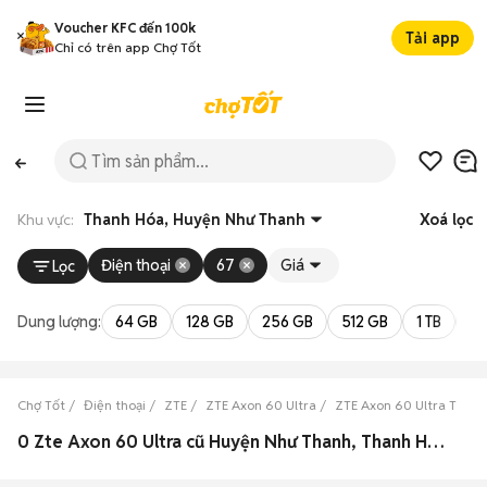
Voucher KFC đến 100k
Tải app
Chỉ có trên app Chợ Tốt
Khu vực:
Thanh Hóa, Huyện Như Thanh
Xoá lọc
Điện thoại
67
Giá
Lọc
Dung lượng:
64 GB
128 GB
256 GB
512 GB
1 TB
2 
Chợ Tốt
Điện thoại
ZTE
ZTE Axon 60 Ultra
ZTE Axon 60 Ultra Than
0 Zte Axon 60 Ultra cũ Huyện Như Thanh, Thanh Hóa đẹp