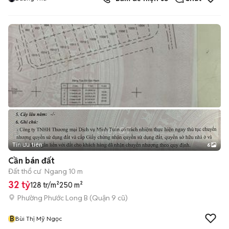
Tin ưu tiên
6
+
2
Cần bán đất
Đất thổ cư
Ngang 10 m
32 tỷ
128 tr/m²
250 m²
Phường Phước Long B (Quận 9 cũ)
B
Bùi Thị Mỹ Ngọc