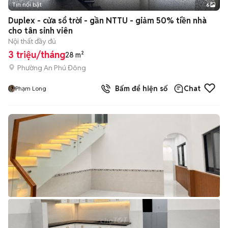
Tin nổi bật
6
+
2
Duplex - cửa sổ trời - gần NTTU - giảm 50% tiền nhà
cho tân sinh viên
Nội thất đầy đủ
3 triệu/tháng
28 m²
Phường An Phú Đông
Bấm để hiện số
Chat
Phạm Long