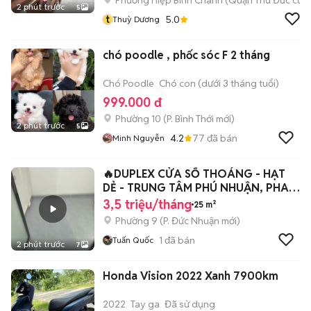
Phường Hiệp Bình Chánh (Quận Thủ Đức cũ)
2 phút trước
5
t
5.0
Thuỳ Dương
chó poodle , phốc sóc F 2 tháng
Chó Poodle
Chó con (dưới 3 tháng tuổi)
999.000 đ
Phường 10
(
P. Bình Thới
mới)
2 phút trước
5
4.2
77
đã bán
Minh Nguyễn
🔥DUPLEX CỬA SỔ THOÁNG - HẠT
DẺ - TRUNG TÂM PHÚ NHUẬN, PHAN
ĐĂNG LƯU
3,5 triệu/tháng
25 m²
Phường 9
(
P. Đức Nhuận
mới)
1
đã bán
Tuấn Quốc
2 phút trước
7
Honda Vision 2022 Xanh 7900km
2022
Tay ga
Đã sử dụng