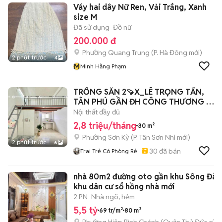
Váy hai dây Nữ Ren, Vải Trắng, Xanh
size M
Đã sử dụng
Đồ nữ
200.000 đ
Phường Quang Trung
(
P. Hà Đông
mới)
2 phút trước
4
M
Minh Hằng Phạm
TRỐNG SẴN 2🍠X_LÊ TRỌNG TẤN,
TÂN PHÚ GẦN ĐH CÔNG THƯƠNG Ở
3-4 NGƯỜI
Nội thất đầy đủ
2,8 triệu/tháng
30 m²
Phường Sơn Kỳ
(
P. Tân Sơn Nhì
mới)
2 phút trước
6
30
đã bán
Trai Trẻ Có Phòng Rẻ
nhà 80m2 đường oto gần khu Sông Đà
khu dân cư sổ hồng nhà mới
2 PN
Nhà ngõ, hẻm
5,5 tỷ
69 tr/m²
80 m²