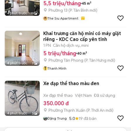
5,5 triệu/tháng
45 m²
Phường 13
(
P. Tân Bình
mới)
4 phút trước
10
The Siu Apartment
Khai trương căn hộ mini có máy giặt
riêng - KDC Cao cấp yên tĩnh
1 PN
Căn hộ dịch vụ, mini
5 triệu/tháng
40 m²
Phường Tân Phong
(
P. Tân Hưng
mới)
4 phút trước
7
T
Thanh Minh
Xe đạp thể thao màu đen
Xe đạp thể thao
Việt Nam
Đã sử dụng
350.000 đ
Phường Thạnh Xuân
(
P. Thới An
mới)
4 phút trước
2
5.0
19
đã bán
Đặng Trung