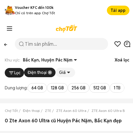
Voucher KFC đến 100k
Tải app
Chỉ có trên app Chợ Tốt
Khu vực:
Bắc Kạn, Huyện Pác Nặm
Xoá lọc
Điện thoại
Giá
Lọc
Dung lượng:
64 GB
128 GB
256 GB
512 GB
1 TB
2 
Chợ Tốt
Điện thoại
ZTE
ZTE Axon 60 Ultra
ZTE Axon 60 Ultra Bắc K
0 Zte Axon 60 Ultra cũ Huyện Pác Nặm, Bắc Kạn đẹp