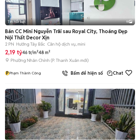
Tin nổi bật
11
+
2
Bán CC Mini Nguyễn Trãi sau Royal City, Thoáng Đẹp
Nội Thất Decor Xịn
2 PN
Hướng Tây Bắc
Căn hộ dịch vụ, mini
2,19 tỷ
46 tr/m²
48 m²
Phường Nhân Chính
(
P. Thanh Xuân
mới)
P
Bấm để hiện số
Chat
Phạm Thành Công