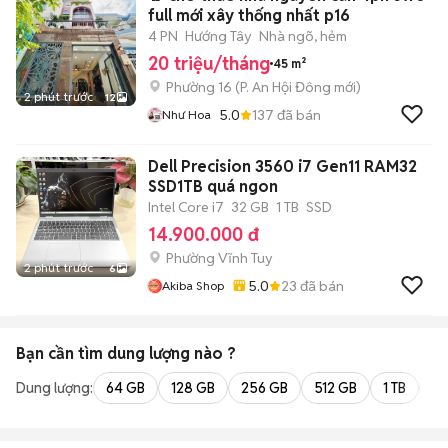
full mới xây thống nhất p16
4 PN
Hướng Tây
Nhà ngõ, hẻm
20 triệu/tháng
45 m²
Phường 16
(
P. An Hội Đông
mới)
2 phút trước
12
5.0
137
đã bán
Như Hoa
Dell Precision 3560 i7 Gen11 RAM32
SSD1TB quá ngon
Intel Core i7
32 GB
1 TB
SSD
14.900.000 đ
Phường Vĩnh Tuy
2 phút trước
6
5.0
23
đã bán
Akiba Shop
Bạn cần tìm
dung lượng
nào ?
Dung lượng:
64 GB
128 GB
256 GB
512 GB
1 TB
2 