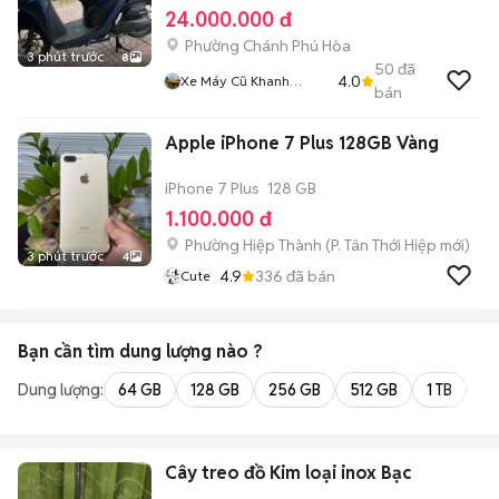
24.000.000 đ
Phường Chánh Phú Hòa
3 phút trước
8
50
đã
4.0
Xe Máy Cũ Khanh
bán
Khanh
Apple iPhone 7 Plus 128GB Vàng
iPhone 7 Plus
128 GB
1.100.000 đ
Phường Hiệp Thành
(
P. Tân Thới Hiệp
mới)
3 phút trước
4
4.9
336
đã bán
Cute
Bạn cần tìm
dung lượng
nào ?
Dung lượng:
64 GB
128 GB
256 GB
512 GB
1 TB
2 
Cây treo đồ Kim loại inox Bạc