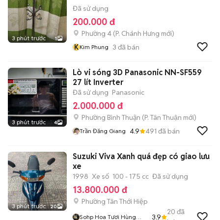
Đã sử dụng
200.000 đ
Phường 4
(
P. Chánh Hưng
mới)
3 phút trước
1
K
3
đã bán
Kim Phung
Lò vi sóng 3D Panasonic NN-SF559
27 lít Inverter
Đã sử dụng
Panasonic
2.000.000 đ
Phường Bình Thuận
(
P. Tân Thuận
mới)
3 phút trước
4
4.9
491
đã bán
Trần Đăng Giang
Suzuki Viva Xanh quá đẹp có giao lưu
xe
1998
Xe số
100 - 175 cc
Đã sử dụng
13.800.000 đ
Phường Tân Thới Hiệp
3 phút trước
20
20
đã
3.9
Sohp Hoa Tươi Hùng