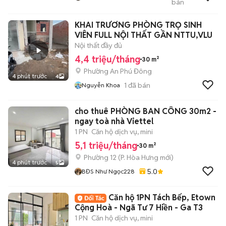
bán
Thịnh
KHAI TRƯƠNG PHÒNG TRỌ SINH
VIÊN FULL NỘI THẤT GẦN NTTU,VLU
Nội thất đầy đủ
4,4 triệu/tháng
30 m²
Phường An Phú Đông
4 phút trước
4
1
đã bán
Nguyễn Khoa
cho thuê PHÒNG BAN CÔNG 30m2 -
ngay toà nhà Viettel
1 PN
Căn hộ dịch vụ, mini
5,1 triệu/tháng
30 m²
Phường 12
(
P. Hòa Hưng
mới)
4 phút trước
5
5.0
BĐS Như Ngọc228
Căn hộ 1PN Tách Bếp, Etown
Cộng Hoà - Ngã Tư 7 Hiền - Ga T3
1 PN
Căn hộ dịch vụ, mini