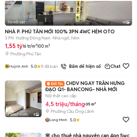
Tin nổi bật
12
+
2
NHÀ P. PHÚ TÂN MỚI 100% 3PN 4WC HẺM OTO
3 PN
Hướng Đông Nam
Nhà ngõ, hẻm
1,55 tỷ
16 tr/m²
100 m²
Phường Phú Tân
H
5.0
9
đã bán
Bấm để hiện số
Chat
Huỳnh Anh
CHDV NGAY TRẦN HƯNG
ĐẠO Q1- BANCONG- NHÀ MỚI
Nội thất cao cấp
4,5 triệu/tháng
35 m²
Phường Cầu Ông Lãnh
2 phút trước
5
5.0
Long Minh
🌸 cho thuê nhà nguyên can 4pn 5wc