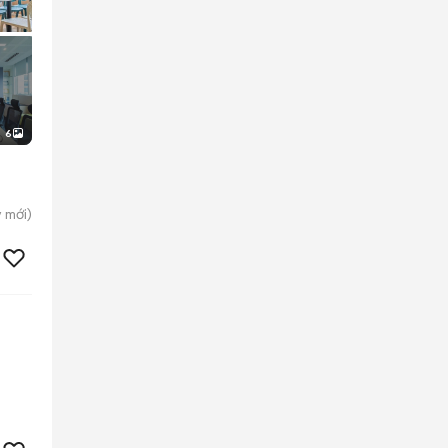
6
y
mới)