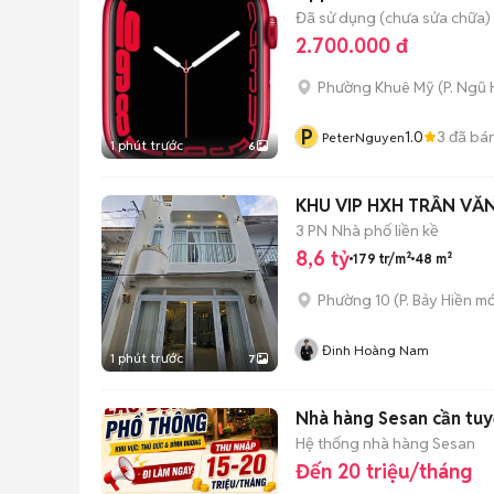
Đã sử dụng (chưa sửa chữa)
2.700.000 đ
Phường Khuê Mỹ
(
P. Ngũ
P
1.0
3
đã bá
PeterNguyen
1 phút trước
6
KHU VIP HXH TRẦN VĂN
3 PN
Nhà phố liền kề
8,6 tỷ
179 tr/m²
48 m²
Phường 10
(
P. Bảy Hiền
mớ
Đinh Hoàng Nam
1 phút trước
7
Nhà hàng Sesan cần tu
Hệ thống nhà hàng Sesan
Đến 20 triệu/tháng