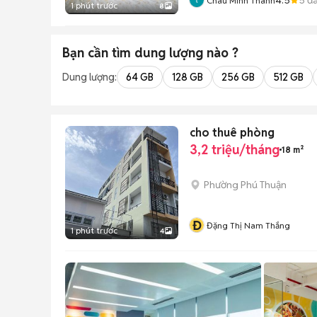
Châu Minh Thành
1 phút trước
8
Bạn cần tìm
dung lượng
nào ?
Dung lượng:
64 GB
128 GB
256 GB
512 GB
cho thuê phòng
3,2 triệu/tháng
18 m²
Phường Phú Thuận
Đ
Đặng Thị Nam Thắng
1 phút trước
4