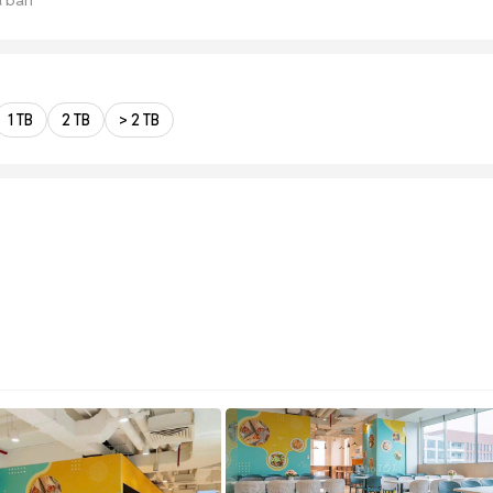
1 TB
2 TB
> 2 TB