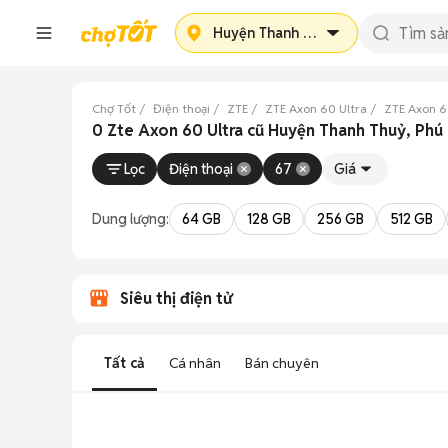
Huyện Thanh Thuỷ
Chợ Tốt
Điện thoại
ZTE
ZTE Axon 60 Ultra
ZTE Axon 6
0 Zte Axon 60 Ultra cũ Huyện Thanh Thuỷ, Phú
Lọc
Điện thoại
67
Giá
Dung lượng:
64 GB
128 GB
256 GB
512 GB
Siêu thị điện tử
Tất cả
Cá nhân
Bán chuyên