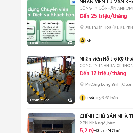
NHÂN VIÊN TƯ VẤN KH
CÔNG TY CỔ PHẦN ANHOM
Đến 25 triệu/tháng
Xã Thuận Hòa
(
Xã Xà Phi
A
AN
1 phút trước
1
Nhân viên Hỗ trợ Kỹ thu
CÔNG TY TNHH BÃI XE THÔ
Đến 12 triệu/tháng
Phường Long Bình (Quận 
T
3
đã bán
Thái Huy
1 phút trước
1
CHÍNH CHỦ BÁN NHÀ T
2 PN
Nhà ngõ, hẻm
5,2 tỷ
43 tr/m²
121 m²