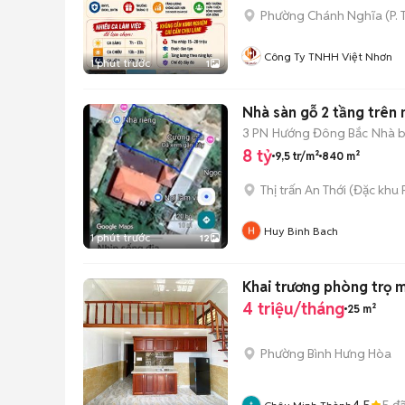
Phường Chánh Nghĩa
(
P.
Công Ty TNHH Việt Nhơn
1 phút trước
1
Nhà sàn gỗ 2 tầng trên
3 PN
Hướng Đông Bắc
Nhà b
8 tỷ
9,5 tr/m²
840 m²
Thị trấn An Thới
(
Đặc khu
Huy Binh Bach
1 phút trước
12
Khai trương phòng trọ 
4 triệu/tháng
25 m²
Phường Bình Hưng Hòa
4.5
5
đã