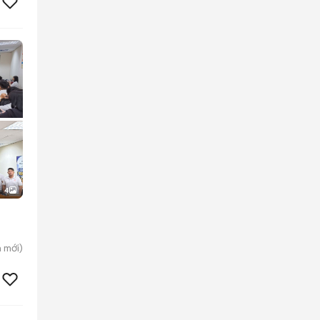
4
h
mới)