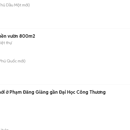
 Thủ Dầu Một
mới)
 nền vườn 800m2
iệt thự
 Phú Quốc
mới)
mới ở Phạm Đăng Giảng gần Đại Học Công Thương
 bán