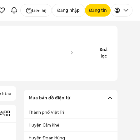
Đăng nhập
Đăng tin
Liên hệ
Xoá
lọc
a hàng
Mua bán đồ điện tử
Thành phố Việt Trì
ới
Huyện Cẩm Khê
Huyện Đoan Hùng