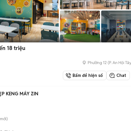
+
2
ến 18 triệu
Phường 12
(
P. An Hội Tâ
Bấm để hiện số
Chat
ĐẸP KENG MÁY ZIN
mới)