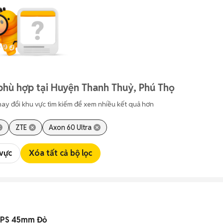
phù hợp tại Huyện Thanh Thuỷ, Phú Thọ
hay đổi khu vực tìm kiếm để xem nhiều kết quả hơn
ZTE
Axon 60 Ultra
 vực
Xóa tất cả bộ lọc
GPS 45mm Đỏ