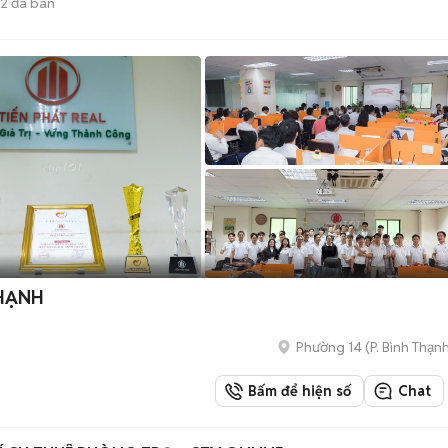
32
đã bán
THẠNH
Phường 14
(
P. Bình Thạn
Bấm để hiện số
Chat