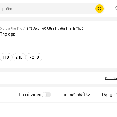
0 Ultra Phú Thọ
ZTE Axon 60 Ultra Huyện Thanh Thuỷ
 Thọ đẹp
1 TB
2 TB
> 2 TB
Xem Cử
Tin có video
Tin mới nhất
Dạng lư