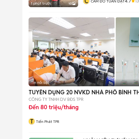
C
4.7
1
CẦM ĐỒ TUẤN ĐẠT
1 phút trước
10
Tin nổi bật
TUYỂN DỤNG 20 NVKD NHÀ PHỐ BÌNH 
CÔNG TY TNHH DV BĐS TPR
Đến 80 triệu/tháng
T
Tiến Phát TPR