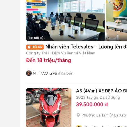
Tin nổi bật
Nhân viên Telesales - Lương lên đ
Công ty TNHH Dịch Vụ Renrui Việt Nam
Đến 18 triệu/tháng
1
đã bán
Minh Vương Văn
AB (4Van) XE ĐẸP ÁO 
2023
Tay ga
Đã sử dụng
39.500.000 đ
Phường Ea Tam
(
P. Ea Kao