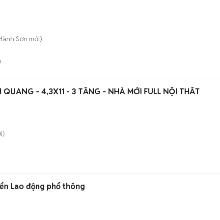
 Hành Sơn
mới)
n
 QUANG - 4,3X11 - 3 TẦNG - NHÀ MỚI FULL NỘI THẤT
i)
yển Lao động phổ thông