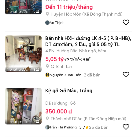
Đến 11 triệu/tháng
1 phút trước
3
Huyện Hóc Môn
(
Xã Đông Thạnh
mới)
An Thịnh
Bán nhà HXH đường LK 4-5 ( P. BHHB),
DT 4mx16m, 2 lầu, giá 5.05 tỷ TL
4 PN
Hướng Bắc
Nhà ngõ, hẻm
5,05 tỷ
79 tr/m²
64 m²
Q. Bình Tân
1 phút trước
8
N
2
đã bán
Nguyễn Xuân Tiến
Kệ gỗ Gỗ Nâu, Trắng
Đã sử dụng
Gỗ
350.000 đ
Thành phố Dĩ An
(
P. Tân Đông Hiệp
mới)
1 phút trước
1
3.7
25
đã bán
Trần Thị Phượng