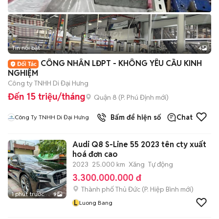
Tin nổi bật
4
CÔNG NHÂN LĐPT - KHÔNG YÊU CẦU KINH
NGHIỆM
Công ty TNHH Di Đại Hưng
Đến 15 triệu/tháng
Quận 8
(
P. Phú Định
mới)
Bấm để hiện số
Chat
Công Ty TNHH Di Đại Hưng
Audi Q8 S-Line 55 2023 tên cty xuất
hoá đơn cao
2023
25.000 km
Xăng
Tự động
3.300.000.000 đ
Thành phố Thủ Đức
(
P. Hiệp Bình
mới)
1 phút trước
9
L
Luong Bang