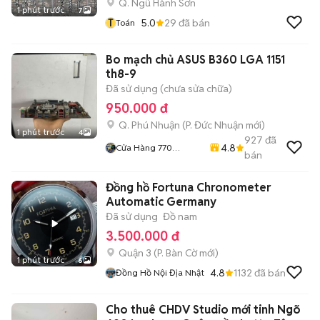
Q. Ngũ Hành Sơn
1 phút trước
7
T
5.0
29
đã bán
Toán
Bo mạch chủ ASUS B360 LGA 1151
th8-9
Đã sử dụng (chưa sửa chữa)
950.000 đ
Q. Phú Nhuận
(
P. Đức Nhuận
mới)
1 phút trước
4
927
đã
4.8
Cửa Hàng 770
bán
Nguyễn Kiệm F4 Phú
Nhuận
Đồng hồ Fortuna Chronometer
Automatic Germany
Đã sử dụng
Đồ nam
3.500.000 đ
Quận 3
(
P. Bàn Cờ
mới)
1 phút trước
6
4.8
1132
đã bán
Đồng Hồ Nội Địa Nhật
Cho thuê CHDV Studio mới tinh Ngõ