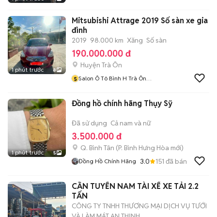
Mitsubishi Attrage 2019 Số sàn xe gia
đình
2019
98.000 km
Xăng
Số sàn
190.000.000 đ
Huyện Trà Ôn
1 phút trước
8
s
Salon Ô Tô Bình H Trà Ôn
Tỉnh Vĩnh Long
Đồng hồ chính hãng Thụy Sỹ
Đã sử dụng
Cả nam và nữ
3.500.000 đ
Q. Bình Tân
(
P. Bình Hưng Hòa
mới)
1 phút trước
5
3.0
151
đã bán
Đồng Hồ Chính Hãng
CẦN TUYỂN NAM TÀI XẾ XE TẢI 2.2
TẤN
CÔNG TY TNHH THƯƠNG MẠI DỊCH VỤ TƯỚI
VÀ LÀM MÁT AN THỊNH