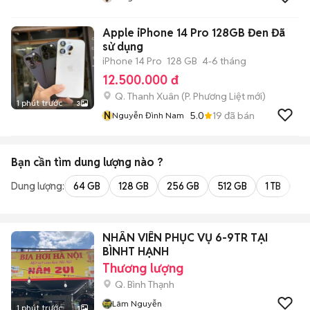
Apple iPhone 14 Pro 128GB Đen Đã
sử dụng
iPhone 14 Pro
128 GB
4-6 tháng
12.500.000 đ
Q. Thanh Xuân
(
P. Phương Liệt
mới)
1 phút trước
3
N
5.0
19
đã bán
Nguyễn Đình Nam
Bạn cần tìm
dung lượng
nào ?
Dung lượng:
64 GB
128 GB
256 GB
512 GB
1 TB
2 
NHÂN VIÊN PHỤC VỤ 6-9TR TẠI
BÌNHT HẠNH
Thương lượng
Q. Bình Thạnh
Lâm Nguyễn
1 phút trước
1