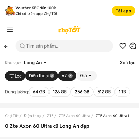
Voucher KFC đến 100k
Tải app
Chỉ có trên app Chợ Tốt
Khu vực:
Long An
Xoá lọc
Điện thoại
67
Giá
Lọc
Dung lượng:
64 GB
128 GB
256 GB
512 GB
1 TB
2 
Chợ Tốt
Điện thoại
ZTE
ZTE Axon 60 Ultra
ZTE Axon 60 Ultra Long 
0 Zte Axon 60 Ultra cũ Long An đẹp