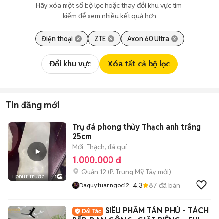
Hãy xóa một số bộ lọc hoặc thay đổi khu vực tìm 
kiếm để xem nhiều kết quả hơn
Điện thoại
ZTE
Axon 60 Ultra
Đổi khu vực
Xóa tất cả bộ lọc
Tin đăng mới
Trụ đá phong thủy Thạch anh trắng
25cm
Mới
Thạch, đá quí
1.000.000 đ
Quận 12
(
P. Trung Mỹ Tây
mới)
1 phút trước
1
4.3
87
đã bán
Daquytuanngoc12
SIÊU PHẨM TÂN PHÚ - TÁCH