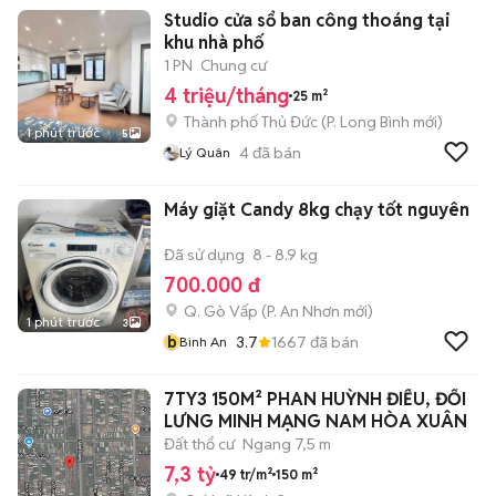
Studio cửa sổ ban công thoáng tại
khu nhà phố
1 PN
Chung cư
4 triệu/tháng
25 m²
Thành phố Thủ Đức
(
P. Long Bình
mới)
1 phút trước
5
4
đã bán
Lý Quân
Máy giặt Candy 8kg chạy tốt nguyên
Đã sử dụng
8 - 8.9 kg
700.000 đ
Q. Gò Vấp
(
P. An Nhơn
mới)
1 phút trước
3
b
3.7
1667
đã bán
Binh An
7TY3 150M² PHAN HUỲNH ĐIỂU, ĐỐI
LƯNG MINH MẠNG NAM HÒA XUÂN
Đất thổ cư
Ngang 7,5 m
7,3 tỷ
49 tr/m²
150 m²