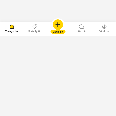
Trang chủ
Quản lý tin
Liên hệ
Tài khoản
Đăng tin
109.000 Bình chọn
Tải ứng dụng Chợ Tốt
Về Chợ Tốt
Quy chế sàn
Chính sách bảo mật
Giải quyết tranh chấp
CÔNG TY TNHH CHỢ TỐT - Người đại diện theo pháp luật:
Nguyễn Trọng Tấn; GPDKKD: 0312120782 do Sở KH & ĐT TP.HCM cấp ngày