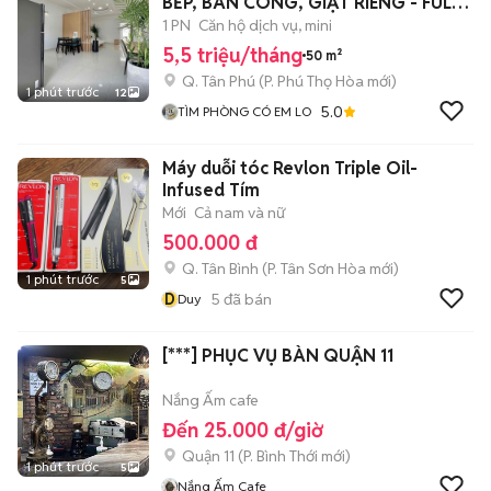
BẾP, BAN CÔNG, GIẶT RIÊNG - FULL
NT XỊN
1 PN
Căn hộ dịch vụ, mini
5,5 triệu/tháng
50 m²
Q. Tân Phú
(
P. Phú Thọ Hòa
mới)
1 phút trước
12
5.0
TÌM PHÒNG CÓ EM LO
Máy duỗi tóc Revlon Triple Oil-
Infused Tím
Mới
Cả nam và nữ
500.000 đ
Q. Tân Bình
(
P. Tân Sơn Hòa
mới)
1 phút trước
5
D
5
đã bán
Duy
[***] PHỤC VỤ BÀN QUẬN 11
Nắng Ấm cafe
Đến 25.000 đ/giờ
Quận 11
(
P. Bình Thới
mới)
1 phút trước
5
Nắng Ấm Cafe