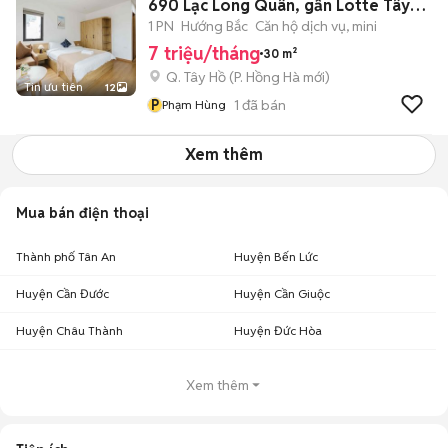
690 Lạc Long Quân, gần Lotte Tây
Hồ
1 PN
Hướng Bắc
Căn hộ dịch vụ, mini
7 triệu/tháng
30 m²
Q. Tây Hồ
(
P. Hồng Hà
mới)
Tin ưu tiên
12
P
1
đã bán
Phạm Hùng
Xem thêm
Mua bán điện thoại
Thành phố Tân An
Huyện Bến Lức
Huyện Cần Đước
Huyện Cần Giuộc
Huyện Châu Thành
Huyện Đức Hòa
Xem thêm