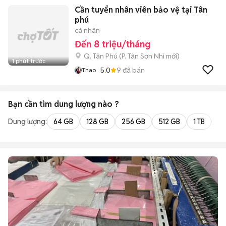
Cần tuyển nhân viên bảo vệ tại Tân
phú
cá nhân
Đến 8 triệu/tháng
Q. Tân Phú
(
P. Tân Sơn Nhì
mới)
1 phút trước
5.0
9
đã bán
Thao
Bạn cần tìm
dung lượng
nào ?
Dung lượng:
64 GB
128 GB
256 GB
512 GB
1 TB
2 