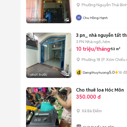
Phường Nguyễn Thái Bìn
Chu Hồng Hạnh
1 phút trước
3
3 pn_ nhà nguyễn tất t
3 PN
Nhà ngõ, hẻm
10 triệu/tháng
53 m²
Phường 18
(
P. Xóm Chiếu
d
5.0
16
đã
Dangthuyhuong
1 phút trước
3
Cho thuê loa Hóc Môn
350.000 đ
Xã Bà Điểm