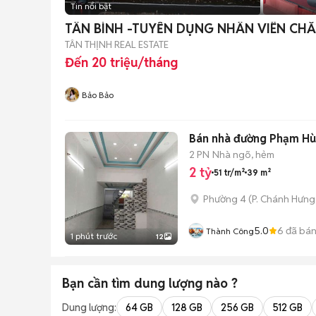
Tin nổi bật
TÂN BÌNH -TUYỂN DỤNG NHÂN VIÊN C
TÂN THỊNH REAL ESTATE
Đến 20 triệu/tháng
Bảo Bảo
Bán nhà đường Phạm Hùn
2 PN
Nhà ngõ, hẻm
2 tỷ
51 tr/m²
39 m²
Phường 4
(
P. Chánh Hưng
5.0
6
đã bá
Thành Công
1 phút trước
12
Bạn cần tìm
dung lượng
nào ?
Dung lượng:
64 GB
128 GB
256 GB
512 GB