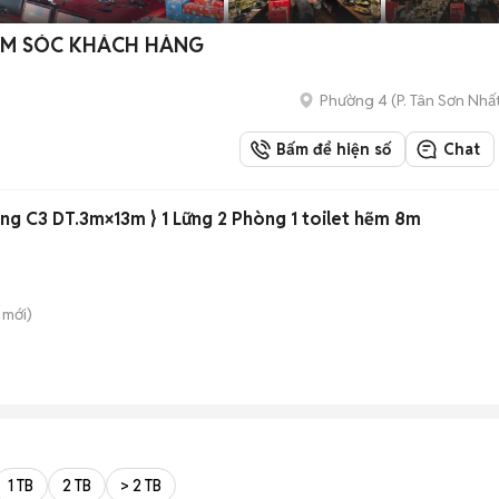
HĂM SÓC KHÁCH HÀNG
Phường 4
(
P. Tân Sơn Nhấ
Bấm để hiện số
Chat
g C3 DT.3m×13m } 1 Lững 2 Phòng 1 toilet hẽm 8m
mới)
n
1 TB
2 TB
> 2 TB