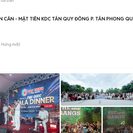
đã bán
 CĂN - MẶT TIỀN KDC TÂN QUY ĐÔNG P. TÂN PHONG Q
n Hưng
mới)
+
2