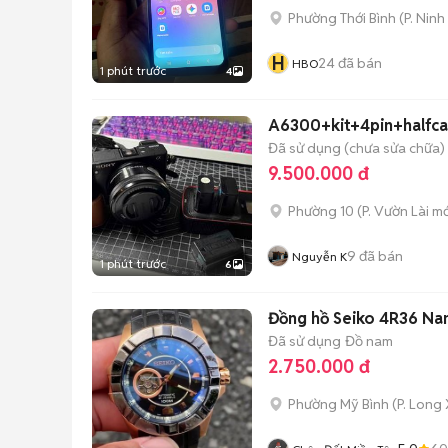
Phường Thới Bình
(
P. Ninh
H
24
đã bán
HBO
1 phút trước
4
A6300+kit+4pin+halfc
Đã sử dụng (chưa sửa chữa)
9.500.000 đ
Phường 10
(
P. Vườn Lài
mớ
9
đã bán
Nguyễn K
1 phút trước
6
Đồng hồ Seiko 4R36 Na
Đã sử dụng
Đồ nam
2.750.000 đ
Phường Mỹ Bình
(
P. Long