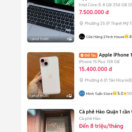
Intel Core i5
8 GB
256 GB
S
7.500.000 đ
Phường 25
(
P. Thạnh Mỹ 
4
Cửa Hàng 2Tech House
1 phút trước
3
Apple iPhone 1
iPhone 15 Plus
128 GB
15.400.000 đ
Phường 6
(
P. Tân Hòa
mới
5.0
10
Minh Tuấn Store
1 phút trước
6
Cà phê Hào Quận 1 cần
Cà phê Hào
Đến 8 triệu/tháng