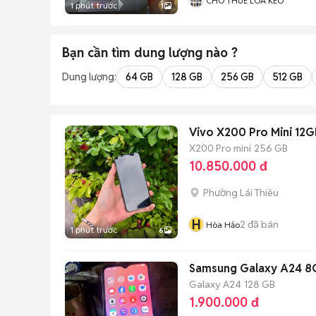
CHO THUÊ LOA KÉO
1 phút trước
1
Bạn cần tìm
dung lượng
nào ?
Dung lượng:
64 GB
128 GB
256 GB
512 GB
Vivo X200 Pro Mini 1
X200 Pro mini
256 GB
10.850.000 đ
Phường Lái Thiêu
H
2
đã bán
Hòa Hảo
1 phút trước
6
Samsung Galaxy A24 8
Galaxy A24
128 GB
1.900.000 đ