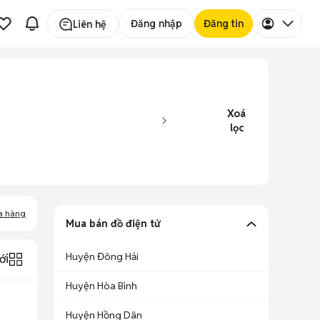
Đăng nhập
Đăng tin
Liên hệ
Xoá
lọc
a hàng
Mua bán đồ điện tử
Huyện Đông Hải
ới
Huyện Hòa Bình
Huyện Hồng Dân