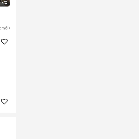
6
t
mới)