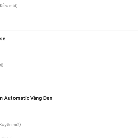
 Kiều
mới)
ase
i)
m Automatic Vàng Đen
 Xuyên
mới)