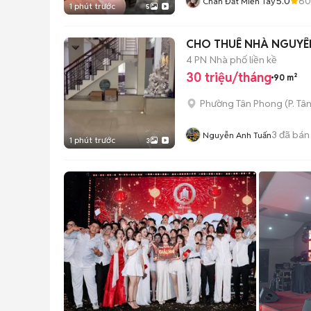
5.0
60
Chân Đất Miền Tây
1 phút trước
5
CHO THUÊ NHÀ NGUYÊN
4 PN
Nhà phố liền kề
30 triệu/tháng
90 m²
Phường Tân Phong
(
P. Tâ
3
đã bán
Nguyễn Anh Tuấn
1 phút trước
3