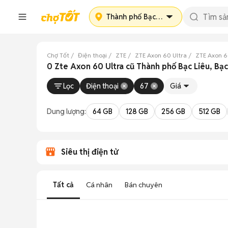
Thành phố Bạc Liêu
Chợ Tốt
Điện thoại
ZTE
ZTE Axon 60 Ultra
ZTE Axon 60
0 Zte Axon 60 Ultra cũ Thành phố Bạc Liêu, Bạc
Lọc
Điện thoại
67
Giá
Dung lượng:
64 GB
128 GB
256 GB
512 GB
Siêu thị điện tử
Tất cả
Cá nhân
Bán chuyên