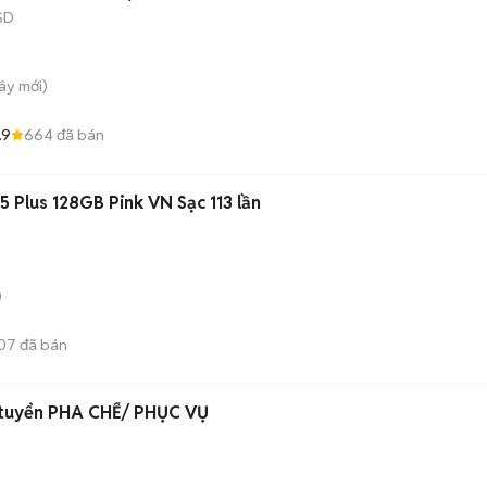
SD
Tây
mới)
.9
664
đã bán
5 Plus 128GB Pink VN Sạc 113 lần
)
07
đã bán
 tuyển PHA CHẾ/ PHỤC VỤ