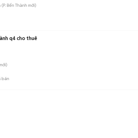
h
(
P. Bến Thành
mới)
hành q4 cho thuê
mới)
 bán