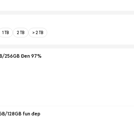
1 TB
2 TB
> 2 TB
2GB/256GB Đen 97%
GB/128GB fun đep