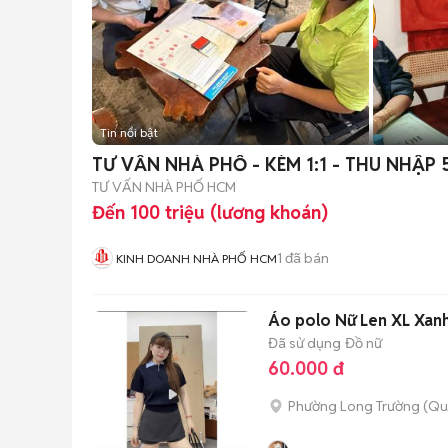
Tin nổi bật
TƯ VẤN NHÀ PHỐ - KÈM 1:1 - THU NHẬP
TƯ VẤN NHÀ PHỐ HCM
Đến 100 triệu (lương khoán)
1
đã bán
KINH DOANH NHÀ PHỐ HCM
Áo polo Nữ Len XL Xan
Đã sử dụng
Đồ nữ
60.000 đ
Phường Long Trường (Qu