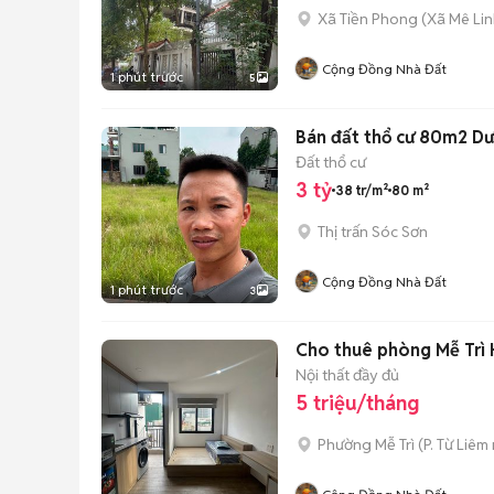
Xã Tiền Phong
(
Xã Mê Li
Cộng Đồng Nhà Đất
1 phút trước
5
Bán đất thổ cư 80m2 Dượ
Đất thổ cư
3 tỷ
38 tr/m²
80 m²
Thị trấn Sóc Sơn
Cộng Đồng Nhà Đất
1 phút trước
3
Cho thuê phòng Mễ Trì H
Nội thất đầy đủ
5 triệu/tháng
Phường Mễ Trì
(
P. Từ Liêm