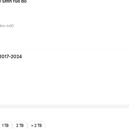
 Đình full đồ
Liêm
mới)
 2017-2024
1 TB
2 TB
> 2 TB