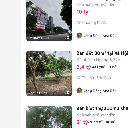
Nhà mặt phố, mặt tiền
10 tỷ
Phường Bồ Đề
Cộng Đồng Nhà Đất
19 giây trước
5
Bán đất 80m² tại Xã Nội
Đất thổ cư
Ngang 8,22 m
3,4 tỷ
43 tr/m²
80 m²
Thị trấn Sóc Sơn
Cộng Đồng Nhà Đất
1 phút trước
5
Bán biệt thự 300m2 Khu 
Nhà mặt phố, mặt tiền
21 tỷ
70 tr/m²
300 m²