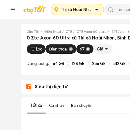
Thị xã Hoài Nhơn
Chợ Tốt
Điện thoại
ZTE
ZTE Axon 60 Ultra
ZTE Axon 6
0 Zte Axon 60 Ultra cũ Thị xã Hoài Nhơn, Bình 
Lọc
Điện thoại
67
Giá
Dung lượng:
64 GB
128 GB
256 GB
512 GB
Siêu thị điện tử
Tất cả
Cá nhân
Bán chuyên