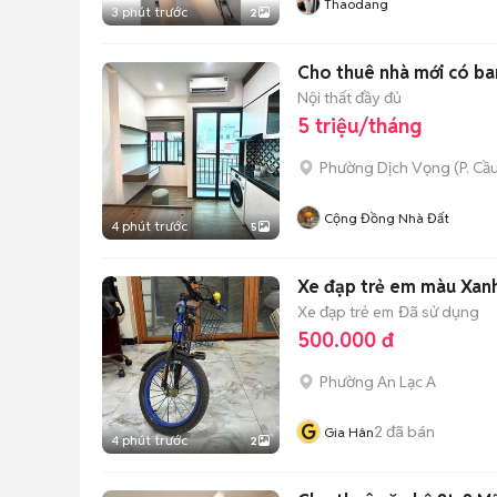
Thaodang
3 phút trước
2
Cho thuê nhà mới có ba
Nội thất đầy đủ
5 triệu/tháng
Phường Dịch Vọng
(
P. Cầ
Cộng Đồng Nhà Đất
4 phút trước
5
Xe đạp trẻ em màu Xan
Xe đạp trẻ em
Đã sử dụng
500.000 đ
Phường An Lạc A
G
2
đã bán
Gia Hân
4 phút trước
2