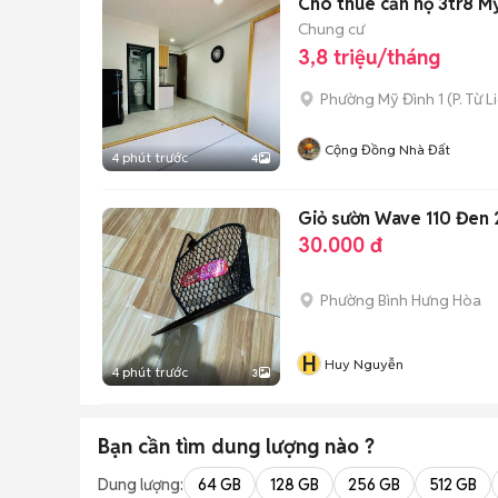
Cho thuê căn hộ 3tr8 Mỹ
Chung cư
3,8 triệu/tháng
Phường Mỹ Đình 1
(
P. Từ 
Cộng Đồng Nhà Đất
4 phút trước
4
Giỏ sườn Wave 110 Đen
30.000 đ
Phường Bình Hưng Hòa
H
Huy Nguyễn
4 phút trước
3
Bạn cần tìm
dung lượng
nào ?
Dung lượng:
64 GB
128 GB
256 GB
512 GB