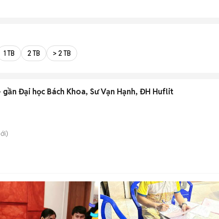
1 TB
2 TB
> 2 TB
- gần Đại học Bách Khoa, Sư Vạn Hạnh, ĐH Huflit
ới)