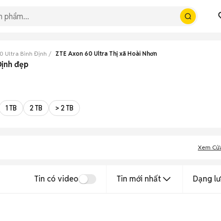
0 Ultra Bình Định
ZTE Axon 60 Ultra Thị xã Hoài Nhơn
Định đẹp
1 TB
2 TB
> 2 TB
Xem Cử
Tin có video
Tin mới nhất
Dạng lư