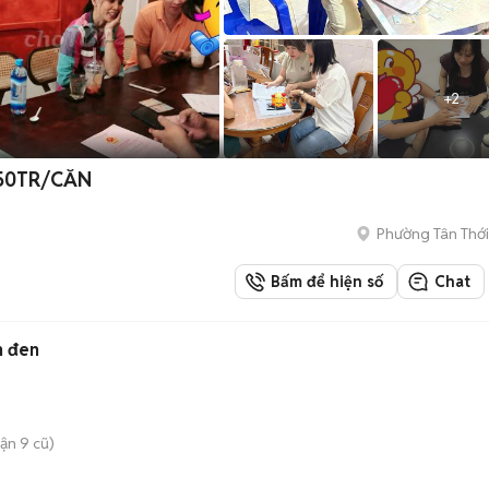
+
2
 50TR/CĂN
Phường Tân Thới
Bấm để hiện số
Chat
h đen
ận 9 cũ)