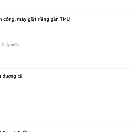
n công, máy giặt riêng gần TMU
u Giấy
mới)
h dương cũ