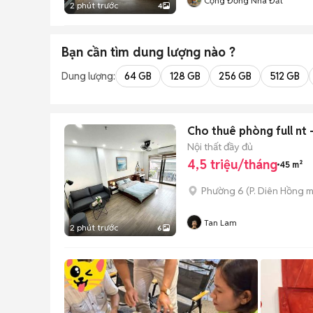
Cộng Đồng Nhà Đất
2 phút trước
4
Bạn cần tìm
dung lượng
nào ?
Dung lượng:
64 GB
128 GB
256 GB
512 GB
Cho thuê phòng full nt 
Nội thất đầy đủ
4,5 triệu/tháng
45 m²
Phường 6
(
P. Diên Hồng
m
Tan Lam
2 phút trước
6