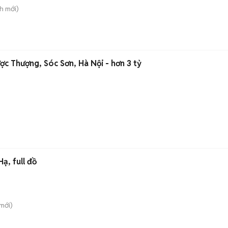
nh
mới)
c Thượng, Sóc Sơn, Hà Nội - hơn 3 tỷ
ạ, full đồ
mới)