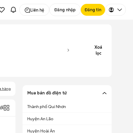
Đăng nhập
Đăng tin
Liên hệ
Xoá
lọc
a hàng
Mua bán đồ điện tử
Thành phố Qui Nhơn
ới
Huyện An Lão
Huyện Hoài Ân