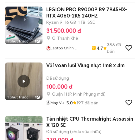
LEGION PRO R9000P R9 7945HX-
RTX 4060-2K5 240HZ
Ryzen 9
16 GB
1 TB
SSD
31.500.000 đ
Q. Thanh Khê
1 phút trước
3
388
đã
4.7
Laptop Chính
bán
Nguyễn: Rẻ : Uy Tín
Vải voan lưới Vàng nhạt 1m8 x 4m
Đã sử dụng
100.000 đ
Quận 11
(
P. Minh Phụng
mới)
1 phút trước
1
5.0
197
đã bán
May Vu
Tản nhiệt CPU Thermalright Assassin
X 120 SE
Đã sử dụng (chưa sửa chữa)