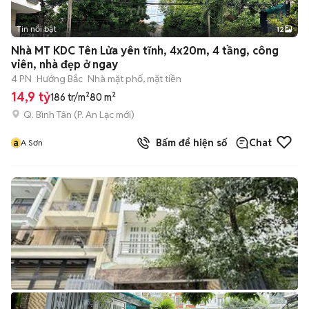
Tin nổi bật
12
+
2
Nhà MT KDC Tên Lửa yên tĩnh, 4x20m, 4 tầng, công
viên, nhà đẹp ở ngay
4 PN
Hướng Bắc
Nhà mặt phố, mặt tiền
14,9 tỷ
186 tr/m²
80 m²
Q. Bình Tân
(
P. An Lạc
mới)
a
Bấm để hiện số
Chat
A Sơn