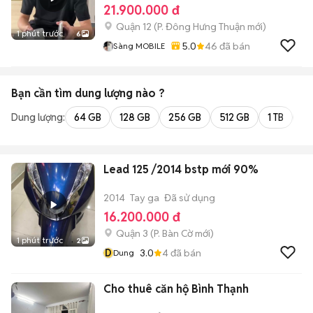
21.900.000 đ
Quận 12
(
P. Đông Hưng Thuận
mới)
1 phút trước
6
5.0
46
đã bán
Sàng MOBILE
Bạn cần tìm
dung lượng
nào ?
Dung lượng:
64 GB
128 GB
256 GB
512 GB
1 TB
2 
Lead 125 /2014 bstp mới 90%
2014
Tay ga
Đã sử dụng
16.200.000 đ
Quận 3
(
P. Bàn Cờ
mới)
1 phút trước
2
D
3.0
4
đã bán
Dung
Cho thuê căn hộ Bình Thạnh