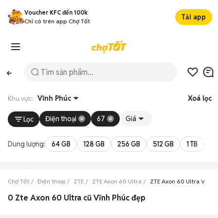
Voucher KFC đến 100k
Tải app
Chỉ có trên app Chợ Tốt
Khu vực:
Vĩnh Phúc
Xoá lọc
Điện thoại
67
Giá
Lọc
Dung lượng:
64 GB
128 GB
256 GB
512 GB
1 TB
2 
Chợ Tốt
Điện thoại
ZTE
ZTE Axon 60 Ultra
ZTE Axon 60 Ultra Vĩnh 
0 Zte Axon 60 Ultra cũ Vĩnh Phúc đẹp