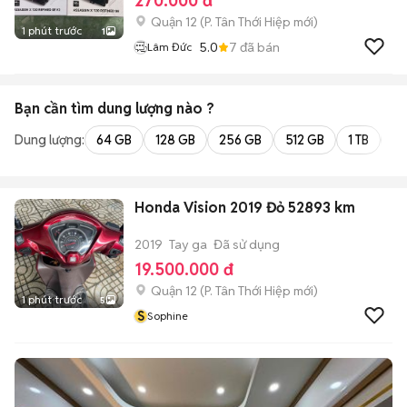
270.000 đ
Quận 12
(
P. Tân Thới Hiệp
mới)
1 phút trước
1
5.0
7
đã bán
Lâm Đức
Bạn cần tìm
dung lượng
nào ?
Dung lượng:
64 GB
128 GB
256 GB
512 GB
1 TB
2 
Honda Vision 2019 Đỏ 52893 km
2019
Tay ga
Đã sử dụng
19.500.000 đ
Quận 12
(
P. Tân Thới Hiệp
mới)
1 phút trước
5
S
Sophine