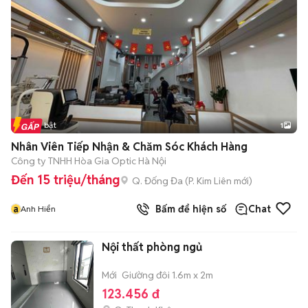
Tin nổi bật
1
Nhân Viên Tiếp Nhận & Chăm Sóc Khách Hàng
Công ty TNHH Hòa Gia Optic Hà Nội
Đến 15 triệu/tháng
Q. Đống Đa
(
P. Kim Liên
mới)
a
Bấm để hiện số
Chat
Anh Hiển
Nội thất phòng ngủ
Mới
Giường đôi 1.6m x 2m
123.456 đ