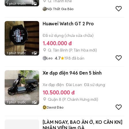
Q. Thanh Khê
1 phút trước
2
Nội Thất Gia Bảo
Huawei Watch GT 2 Pro
Đã sử dụng (chưa sửa chữa)
1.400.000 đ
Q. Tân Bình
(
P. Tân Hòa
mới)
1 phút trước
2
4.7
198
đã bán
Leo
Xe đạp điện 946 Đen 5 bình
Xe đạp điện
Đài Loan
Đã sử dụng
10.500.000 đ
Quận 8
(
P. Chánh Hưng
mới)
1 phút trước
3
D
David Đào
[LÀM NGAY, BAO ĂN Ở, KO CẦN KN]
NHÂN VIÊN làm GÀ