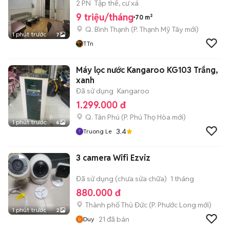
2 PN
Tập thể, cư xá
9 triệu/tháng
70 m²
Q. Bình Thạnh
(
P. Thạnh Mỹ Tây
mới)
1 phút trước
7
TTn
Máy lọc nước Kangaroo KG103 Trắng,
xanh
Đã sử dụng
Kangaroo
1.299.000 đ
Q. Tân Phú
(
P. Phú Thọ Hòa
mới)
1 phút trước
6
3.4
Truong Le
3 camera Wifi Ezviz
Đã sử dụng (chưa sửa chữa)
1 tháng
880.000 đ
Thành phố Thủ Đức
(
P. Phước Long
mới)
1 phút trước
2
21
đã bán
Duy