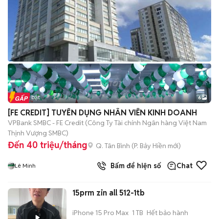
Tin nổi bật
6
+
2
[FE CREDIT] TUYỂN DỤNG NHÂN VIÊN KINH DOANH
VPBank SMBC - FE Credit (Công Ty Tài chính Ngân hàng Việt Nam
Thịnh Vượng SMBC)
Đến 40 triệu/tháng
Q. Tân Bình
(
P. Bảy Hiền
mới)
Bấm để hiện số
Chat
Lê Minh
15prm zin all 512-1tb
iPhone 15 Pro Max
1 TB
Hết bảo hành