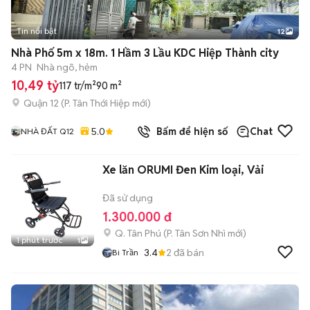
Tin nổi bật
12
+
2
Nhà Phố 5m x 18m. 1 Hầm 3 Lầu KDC Hiệp Thành city
4 PN
Nhà ngõ, hẻm
10,49 tỷ
117 tr/m²
90 m²
Quận 12
(
P. Tân Thới Hiệp
mới)
5.0
Bấm để hiện số
Chat
NHÀ ĐẤT Q12
Xe lăn ORUMI Đen Kim loại, Vải
Đã sử dụng
1.300.000 đ
Q. Tân Phú
(
P. Tân Sơn Nhì
mới)
1 phút trước
1
3.4
2
đã bán
Bi Trần