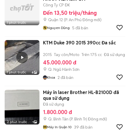
Công Ty CP ĐK
Đến 13,50 triệu/tháng
Quận 12
(
P. An Phú Đông
mới)
1 phút trước
N
5
đã bán
Nguyen Dũng
KTM Duke 390 2015 390cc Đa sắc
2015
Tay côn/Moto
Trên 175 cc
Đã sử dụng
45.000.000 đ
Q. Ngũ Hành Sơn
1 phút trước
6
2
đã bán
Khoa
Máy in laser Brother HL-B2100D đã
qua sử dụng
Đã sử dụng
1.800.000 đ
Q. Bình Tân
(
P. Bình Trị Đông
mới)
2 phút trước
1
M
39
đã bán
Máy In Quận 10