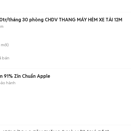
60tr/tháng 30 phòng CHDV THANG MÁY HẺM XE TẢI 12M
ẻm
mới)
ã bán
in 91% Zin Chuẩn Apple
bảo hành