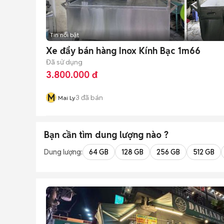
Tin nổi bật
Xe đẩy bán hàng Inox Kính Bạc 1m66
Đã sử dụng
3.800.000 đ
M
3
đã bán
Mai Ly
Bạn cần tìm
dung lượng
nào ?
Dung lượng:
64 GB
128 GB
256 GB
512 GB