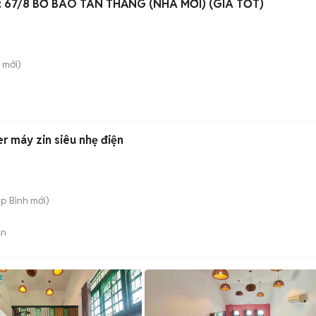
: 67/8 BỜ BAO TÂN THẮNG (NHÀ MỚI) (GIÁ TỐT)
mới)
r máy zin siêu nhẹ điện
ệp Bình
mới)
án