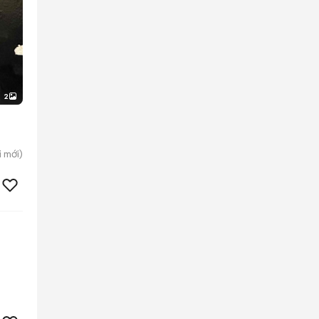
2
i
mới)