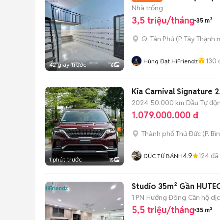
Nhà trống
3,5 triệu/tháng
35 m²
Q. Tân Phú
(
P. Tây Thạnh
m
130
Hùng Đạt HiFriendz
42 giây trước
6
Kia Carnival Signature
2024
50.000 km
Dầu
Tự độ
1.079.000.000 đ
Thành phố Thủ Đức
(
P. Bì
4.9
124
đã
ĐỨC TỨ BÁNH
1 phút trước
15
Studio 35m² Gần HUTECH 
1 PN
Hướng Đông
Căn hộ dịc
5,5 triệu/tháng
35 m²