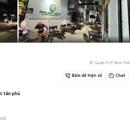
Quận 11
(
P. Bình Thớ
Bấm để hiện số
Chat
c tân phú
ới)