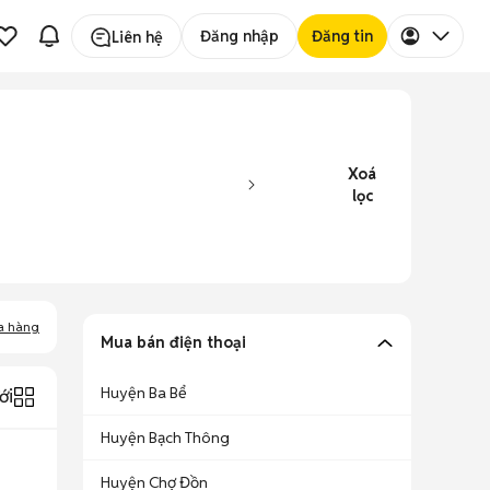
Đăng nhập
Đăng tin
Liên hệ
Xoá
lọc
a hàng
Mua bán điện thoại
Huyện Ba Bể
ới
Huyện Bạch Thông
Huyện Chợ Đồn