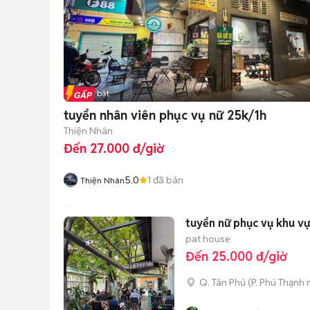
Tin nổi bật
tuyển nhân viên phục vụ nữ 25k/1h
Thiện Nhân
Đến 27.000 đ/giờ
5.0
1
đã bán
Thiện Nhân
tuyển nữ phục vụ khu vự
pat house
Đến 25.000 đ/giờ
Q. Tân Phú
(
P. Phú Thạnh
m