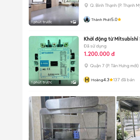
Q. Bình Thạnh
(
P. Thạnh M
5.0
Thành Phát
1 phút trước
9
Khởi động từ Mitsubish
Đã sử dụng
1.200.000 đ
Quận 7
(
P. Tân Hưng
mới)
H
4.3
137
đã bán
Hoàng
1 phút trước
3