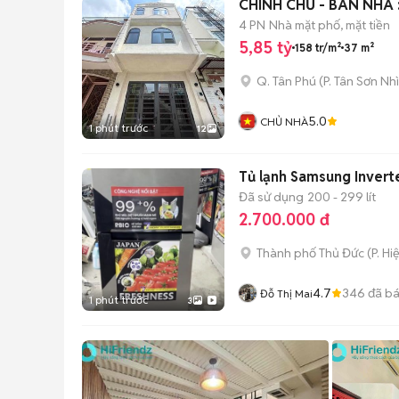
CHÍNH CHỦ - BÁN NHÀ 
4 PN
Nhà mặt phố, mặt tiền
5,85 tỷ
158 tr/m²
37 m²
Q. Tân Phú
(
P. Tân Sơn Nhì
5.0
CHỦ NHÀ
1 phút trước
12
Tủ lạnh Samsung Inverte
Đã sử dụng
200 - 299 lít
2.700.000 đ
Thành phố Thủ Đức
(
P. Hi
4.7
346
đã b
Đỗ Thị Mai
1 phút trước
3