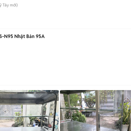
ỹ Tây
mới)
i S-N95 Nhật Bản 95A