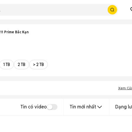
11 Prime Bắc Kạn
1 TB
2 TB
> 2 TB
Xem Cử
Tin có video
Tin mới nhất
Dạng lư