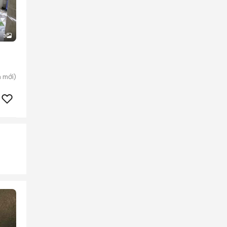
3
n
mới)