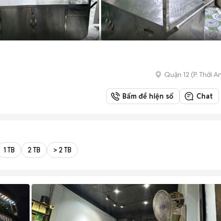
Quận 12
(
P. Thới A
Bấm để hiện số
Chat
1 TB
2 TB
> 2 TB