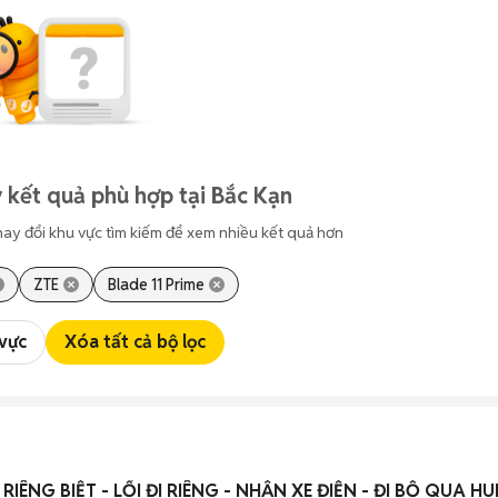
 kết quả phù hợp tại Bắc Kạn
hay đổi khu vực tìm kiếm để xem nhiều kết quả hơn
ZTE
Blade 11 Prime
 vực
Xóa tất cả bộ lọc
RIÊNG BIỆT - LỐI ĐI RIÊNG - NHẬN XE ĐIỆN - ĐI BỘ QUA HU