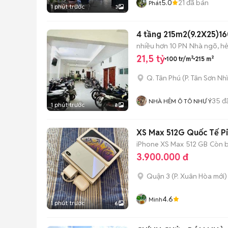
5.0
21
đã bán
Phát
1 phút trước
3
4 tầng 215m2(9.2X25)1
nhiều hơn 10 PN
Nhà ngõ, h
21,5 tỷ
100 tr/m²
215 m²
Q. Tân Phú
(
P. Tân Sơn Nhì
35
đ
NHÀ HẺM Ô TÔ NHƯ Ý
1 phút trước
8
XS Max 512G Quốc Tế P
iPhone XS Max
512 GB
Còn 
3.900.000 đ
Quận 3
(
P. Xuân Hòa
mới)
4.6
Minh
1 phút trước
6