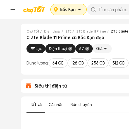
Bắc Kạn
Chợ Tốt
Điện thoại
ZTE
ZTE Blade 11 Prime
ZTE Blade 
0 Zte Blade 11 Prime cũ Bắc Kạn đẹp
Lọc
Điện thoại
67
Giá
Dung lượng:
64 GB
128 GB
256 GB
512 GB
Siêu thị điện tử
Tất cả
Cá nhân
Bán chuyên