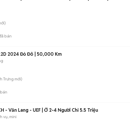
ới)
đã bán
 2.2D 2024 Đỏ Đô | 50,000 Km
ng
nh Trưng
mới)
 bán
- Văn Lang - UEF | Ở 2-4 Người Chỉ 5.5 Triệu
h vụ, mini