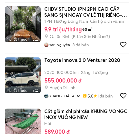
CHDV STUDIO 1PN 2PN CAO CẤP
SANG SỊN NGAY CV LÊ THỊ RIÊNG-
CMT8
1 PN
Hướng Đông Nam
Căn hộ dịch vụ, mini
9,9 triệu/tháng
50 m²
Q. Tân Bình
(
P. Tân Sơn Nhất
mới)
1 phút trước
12
3
đã bán
Hari Nguyễn
Toyota Innova 2.0 Venturer 2020
2020
100.000 km
Xăng
Tự động
555.000.000 đ
Huyện Di Linh
1 phút trước
5
5.0
1
đã bán
QUANG PHÁT Auto
Cắt giảm chi phí xãa KHUNG VONGC
INOX VUÔNG NEW
Mới
589.000 đ