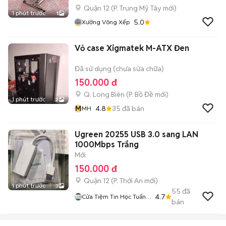
Quận 12
(
P. Trung Mỹ Tây
mới)
1 phút trước
1
5.0
Xưởng Võng Xếp
Vỏ case Xigmatek M-ATX Đen
Đã sử dụng (chưa sửa chữa)
150.000 đ
Q. Long Biên
(
P. Bồ Đề
mới)
1 phút trước
2
M
4.8
35
đã bán
MH
Ugreen 20255 USB 3.0 sang LAN
1000Mbps Trắng
Mới
150.000 đ
Quận 12
(
P. Thới An
mới)
1 phút trước
3
55
đã
4.7
Cửa Tiệm Tin Học Tuấn
bán
Anh