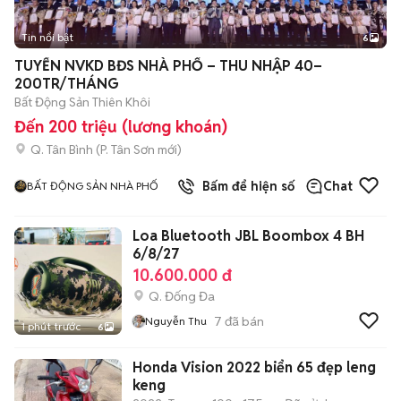
Tin nổi bật
6
+
2
TUYỂN NVKD BĐS NHÀ PHỐ – THU NHẬP 40–
200TR/THÁNG
Bất Động Sản Thiên Khôi
Đến 200 triệu (lương khoán)
Q. Tân Bình
(
P. Tân Sơn
mới)
Bấm để hiện số
Chat
BẤT ĐỘNG SẢN NHÀ PHỐ
Loa Bluetooth JBL Boombox 4 BH
6/8/27
10.600.000 đ
Q. Đống Đa
7
đã bán
Nguyễn Thu
1 phút trước
6
Honda Vision 2022 biển 65 đẹp leng
keng