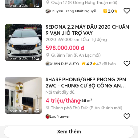
Quận 12
(
P. Đông Hưng Thuận
mới)
1 phút trước
8
2.0
Chuyên Trang Nhật Nguyễn
BDS Vạn Sưj
SEDONA 2.2 MÁY DẦU 2020 CHUẨN
9 VẠN ,HỖ TRỢ VAY
2020
69.000 km
Dầu
Tự động
598.000.000 đ
Q. Bình Tân
(
P. An Lạc
mới)
1 phút trước
20
4.3
42
đã bán
XUÂN DUY AUTO
SHARE PHÒNG/GHÉP PHÒNG 2PN
2WC - CHUNG CƯ BỘ CÔNG AN
QUẬN 2
Nội thất đầy đủ
4 triệu/tháng
68 m²
Thành phố Thủ Đức
(
P. An Khánh
mới)
1 phút trước
4
Loc Nguyen
Xem thêm