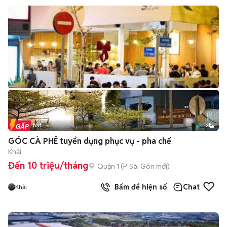
Tin nổi bật
3
GÓC CÀ PHÊ tuyển dụng phục vụ - pha chế
Khải
Đến 10 triệu/tháng
Quận 1
(
P. Sài Gòn
mới)
Bấm để hiện số
Chat
Khải