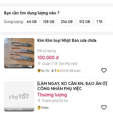
Bạn cần tìm
dung lượng
nào ?
Dung lượng:
64 GB
128 GB
256 GB
512 GB
1 TB
2 
Kìm Kim loại Nhật Bản sửa chữa
Đã sử dụng
100.000 đ
Quận 7
(
P. Tân Mỹ
mới)
1 phút trước
4
V
4.7
6508
đã bán
Vy Vy
[LÀM NGAY, KO CẦN KN, BAO ĂN Ở]
CÔNG NHÂN PHỤ VIỆC
Thương lượng
Thành phố Dĩ An
T
Thiên
1 phút trước