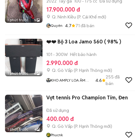
2022
Tay ga
100 - 175 cc
Đã sử dụng
17.900.000 đ
Q. Ninh Kiều
(
P. Cái Khế
mới)
1 phút trước
5
4.7
71
đã bán
Quyên
❤️❤️ Bộ 3 Loa Jamo S60 ( 98% )
101 - 300W
Hết bảo hành
2.990.000 đ
Q. Gò Vấp
(
P. Hạnh Thông
mới)
1 phút trước
6
255
đã
4.6
KHO AMPLY LOA ÂM
bán
THANH BÃI XỊN GIÁ RẺ
MR THẮNG
Vợt tennis Pro Champion Tím, Đen
Đã sử dụng
400.000 đ
Q. Gò Vấp
(
P. Hạnh Thông
mới)
1 phút trước
4
Phucnk