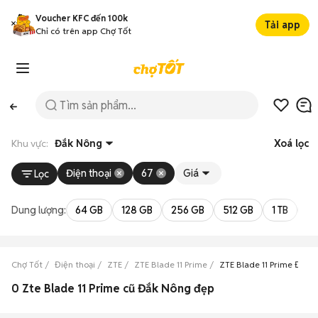
Voucher KFC đến 100k
Tải app
Chỉ có trên app Chợ Tốt
Khu vực:
Đắk Nông
Xoá lọc
Điện thoại
67
Giá
Lọc
Dung lượng:
64 GB
128 GB
256 GB
512 GB
1 TB
2 
Chợ Tốt
Điện thoại
ZTE
ZTE Blade 11 Prime
ZTE Blade 11 Prime Đắk 
0 Zte Blade 11 Prime cũ Đắk Nông đẹp