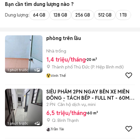
Bạn cần tìm
dung lượng
nào ?
Dung lượng:
64 GB
128 GB
256 GB
512 GB
1 TB
2 
phòng trên lầu
Nhà trống
1,4 triệu/tháng
20 m²
Thành phố Thủ Đức
(
P. Hiệp Bình
mới)
1 phút trước
5
V
Vinh Thế
SIÊU PHẨM 2PN NGAY BẾN XE MIỀN
ĐÔNG - TÁCH BẾP - FULL NT - 60M2-
CỬA SỔ
2 PN
Căn hộ dịch vụ, mini
6,5 triệu/tháng
60 m²
Q. Bình Thạnh
1 phút trước
4
Trần Tài