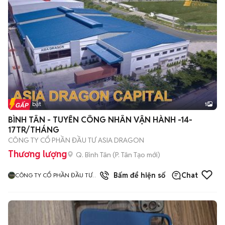
Tin nổi bật
1
BÌNH TÂN - TUYỂN CÔNG NHÂN VẬN HÀNH -14-
17TR/THÁNG
CÔNG TY CỔ PHẦN ĐẦU TƯ ASIA DRAGON
Thương lượng
Q. Bình Tân
(
P. Tân Tạo
mới)
Bấm để hiện số
Chat
CÔNG TY CỔ PHẦN ĐẦU TƯ
ASIA DRAGON