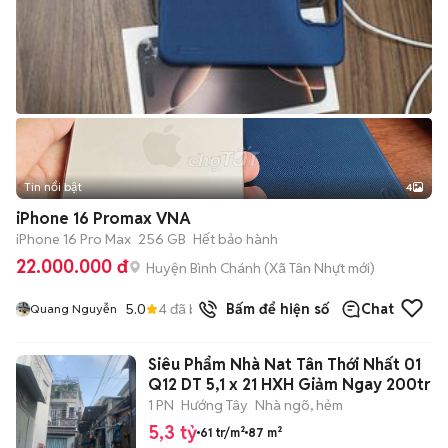
Tin nổi bật
4
iPhone 16 Promax VNA
iPhone 16 Pro Max
256 GB
Hết bảo hành
22.000.000 đ
Huyện Bình Chánh
(
Xã Tân Nhựt
mới)
5.0
4
đã bán
Bấm để hiện số
Chat
Quang Nguyễn
Siêu Phẩm Nhà Nat Tân Thới Nhất 01
Q12 DT 5,1 x 21 HXH Giảm Ngay 200tr
1 PN
Hướng Tây
Nhà ngõ, hẻm
5,3 tỷ
61 tr/m²
87 m²