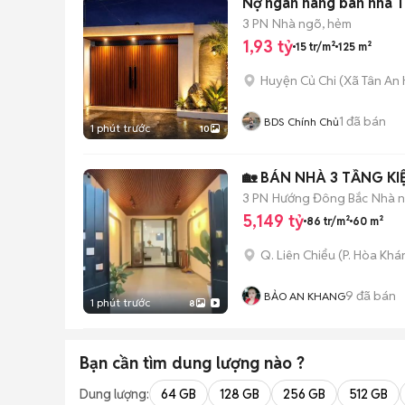
Nợ ngân hàng bán nhà T
3 PN
Nhà ngõ, hẻm
1,93 tỷ
15 tr/m²
125 m²
Huyện Củ Chi
(
Xã Tân An 
1
đã bán
BDS Chính Chủ
1 phút trước
10
🏡 BÁN NHÀ 3 TẦNG K
3 PN
Hướng Đông Bắc
Nhà n
5,149 tỷ
86 tr/m²
60 m²
Q. Liên Chiểu
(
P. Hòa Khá
9
đã bán
BẢO AN KHANG
1 phút trước
8
Bạn cần tìm
dung lượng
nào ?
Dung lượng:
64 GB
128 GB
256 GB
512 GB