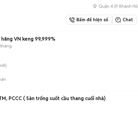
Quận 4
(
P. Khánh Hộ
Bấm để hiện số
Chat
h hãng VN keng 99,999%
 tháng
ới)
bán
 TM, PCCC ( Sàn trống suốt cầu thang cuối nhà)