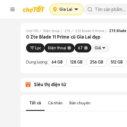
Gia Lai
Chợ Tốt
Điện thoại
ZTE
ZTE Blade 11 Prime
ZTE Blade 
0 Zte Blade 11 Prime cũ Gia Lai đẹp
Lọc
Điện thoại
67
Giá
Dung lượng:
64 GB
128 GB
256 GB
512 GB
Siêu thị điện tử
Tất cả
Cá nhân
Bán chuyên