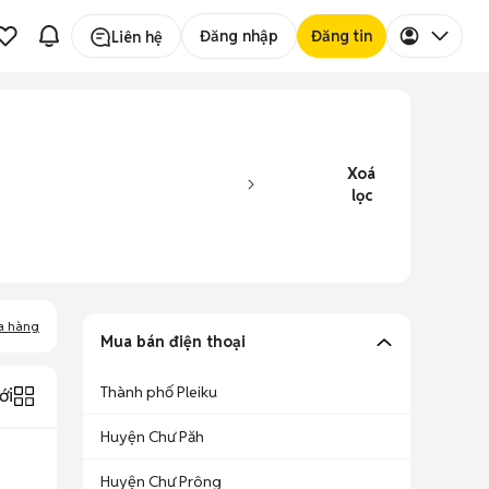
Đăng nhập
Đăng tin
Liên hệ
Xoá
lọc
a hàng
Mua bán điện thoại
Thành phố Pleiku
ới
Huyện Chư Păh
Huyện Chư Prông