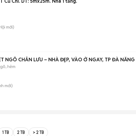
T Củ Chi. DT: 5mx25m. Nhà 1 tầng.
Hội
mới)
IỆT NGÔ CHÂN LƯU – NHÀ ĐẸP, VÀO Ở NGAY, TP ĐÀ NẴNG
gõ, hẻm
nh
mới)
1 TB
2 TB
> 2 TB