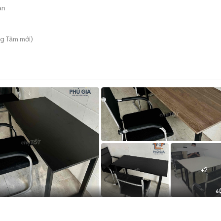
àn
g Tâm
mới)
+
2
6