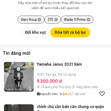
Hãy xóa một số bộ lọc hoặc thay đổi khu vực tìm 
kiếm để xem nhiều kết quả hơn
Điện thoại
ZTE
Blade 11 Prime
Đổi khu vực
Xóa tất cả bộ lọc
Tin đăng mới
Yamaha Janus 2021 Xám
2021
Tay ga
Đã sử dụng
9.300.000 đ
Thành phố Thủ Đức
(
P. Hiệp Bình
mới)
1 phút trước
7
5.0
357
đã bán
Nguyễn Hảo
chính chủ cần bán căn chung cư quận