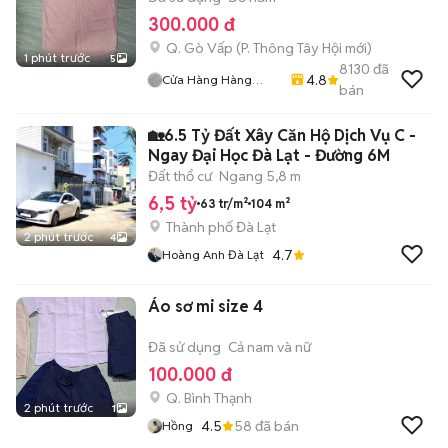
300.000 đ
Q. Gò Vấp
(
P. Thông Tây Hội
mới)
1 phút trước
5
8130
đã
4.8
Cửa Hàng Hàng
bán
2handsgood
🏡6.5 Tỷ Đất Xây Căn Hộ Dịch Vụ C -
Ngay Đại Học Đà Lạt - Đường 6M
Đất thổ cư
Ngang 5,8 m
6,5 tỷ
63 tr/m²
104 m²
Thành phố Đà Lạt
2 phút trước
4
4.7
Hoàng Anh Đà Lạt
Áo sơ mi size 4
Đã sử dụng
Cả nam và nữ
100.000 đ
Q. Bình Thạnh
2 phút trước
1
4.5
58
đã bán
Hồng