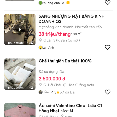
Phuong Anh Le
SANG NHƯỢNG MẶT BẰNG KINH
DOANH Q3
Mặt bằng kinh doanh
Nội thất cao cấp
28 triệu/tháng
108 m²
Quận 3
(
P. Bàn Cờ
mới)
1 phút trước
12
L
Lan Anh
Ghế thư giãn Da thật 100%
Đã sử dụng
Da
2.500.000 đ
Q. Hải Châu
(
P. Hòa Cường
mới)
1 phút trước
4
4.3
87
đã bán
Hiền
Áo sơmi Valentino Cleo Italia CT
Hồng Nhạt size M
Đã sử dụng
Đồ nam