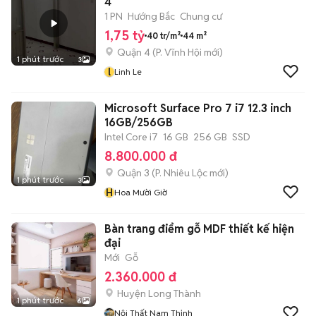
4
1 PN
Hướng Bắc
Chung cư
1,75 tỷ
40 tr/m²
44 m²
Quận 4
(
P. Vĩnh Hội
mới)
1 phút trước
3
l
Linh Le
Microsoft Surface Pro 7 i7 12.3 inch
16GB/256GB
Intel Core i7
16 GB
256 GB
SSD
8.800.000 đ
Quận 3
(
P. Nhiêu Lộc
mới)
1 phút trước
3
H
Hoa Mười Giờ
Bàn trang điểm gỗ MDF thiết kế hiện
đại
Mới
Gỗ
2.360.000 đ
Huyện Long Thành
1 phút trước
6
Nội Thất Nam Thịnh