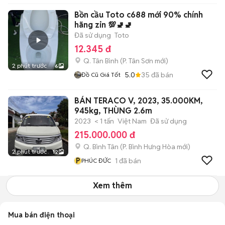
Bồn cầu Toto c688 mới 90% chính
hãng zin 💯🚽🚽
Đã sử dụng
Toto
12.345 đ
Q. Tân Bình
(
P. Tân Sơn
mới)
2 phút trước
6
5.0
35
đã bán
Đồ Cũ Giá Tốt
BÁN TERACO V, 2023, 35.000KM,
945kg, THÙNG 2.6m
2023
< 1 tấn
Việt Nam
Đã sử dụng
215.000.000 đ
Q. Bình Tân
(
P. Bình Hưng Hòa
mới)
2 phút trước
12
P
1
đã bán
PHÚC ĐỨC
Xem thêm
Mua bán điện thoại