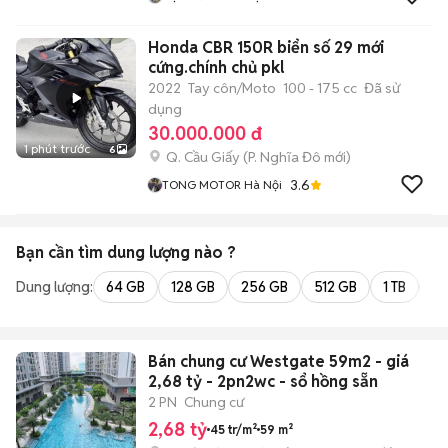
Honda CBR 150R biển số 29 mới
cứng.chính chủ pkl
2022
Tay côn/Moto
100 - 175 cc
Đã sử
dụng
30.000.000 đ
1 phút trước
6
Q. Cầu Giấy
(
P. Nghĩa Đô
mới)
3.6
TONG MOTOR Hà Nội
Bạn cần tìm
dung lượng
nào ?
Dung lượng:
64 GB
128 GB
256 GB
512 GB
1 TB
2 
Bán chung cư Westgate 59m2 - giá
2,68 tỷ - 2pn2wc - sổ hồng sẵn
2 PN
Chung cư
2,68 tỷ
45 tr/m²
59 m²