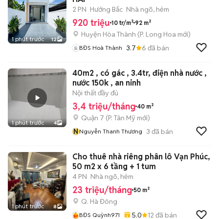
2 PN
Hướng Bắc
Nhà ngõ, hẻm
920 triệu
10 tr/m²
92 m²
Huyện Hòa Thành
(
P. Long Hoa
mới)
1 phút trước
12
3.7
6
đã bán
BĐS Hoà Thành
40m2 , có gác , 3.4tr, điện nhà nước ,
nước 150k , an ninh
Nội thất đầy đủ
3,4 triệu/tháng
40 m²
Quận 7
(
P. Tân Mỹ
mới)
1 phút trước
4
N
3
đã bán
Nguyễn Thanh Thương
Cho thuê nhà riêng phân lô Vạn Phúc,
50 m2 x 6 tầng + 1 tum
4 PN
Nhà ngõ, hẻm
23 triệu/tháng
50 m²
Q. Hà Đông
1 phút trước
8
5.0
12
đã bán
BĐS Quỳnh971