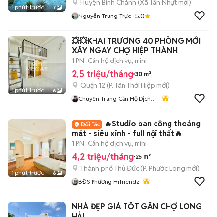
Huyện Bình Chánh
(
Xã Tân Nhựt
mới)
1 phút trước
7
5.0
Nguyễn Trung Trực
💥💥KHAI TRƯƠNG 40 PHÒNG MỚI
XÂY NGAY CHỢ HIỆP THÀNH
1 PN
Căn hộ dịch vụ, mini
2,5 triệu/tháng
30 m²
Quận 12
(
P. Tân Thới Hiệp
mới)
1 phút trước
6
Chuyên Trang Căn Hộ Dịch
Vụ Quận 12
🔥Studio ban công thoáng
mát - siêu xinh - full nội thất🔥
1 PN
Căn hộ dịch vụ, mini
4,2 triệu/tháng
25 m²
Thành phố Thủ Đức
(
P. Phước Long
mới)
1 phút trước
6
BĐS Phương Hifriendz
NHÀ ĐẸP GIÁ TỐT GẦN CHỢ LONG
HẢI