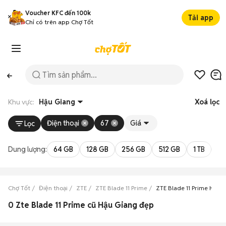
Voucher KFC đến 100k
Tải app
Chỉ có trên app Chợ Tốt
Khu vực:
Hậu Giang
Xoá lọc
Điện thoại
67
Giá
Lọc
Dung lượng:
64 GB
128 GB
256 GB
512 GB
1 TB
2 
Chợ Tốt
Điện thoại
ZTE
ZTE Blade 11 Prime
ZTE Blade 11 Prime Hậu 
0 Zte Blade 11 Prime cũ Hậu Giang đẹp