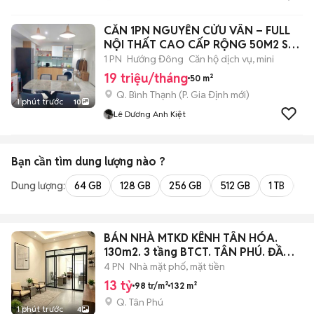
CĂN 1PN NGUYỄN CỬU VÂN – FULL
NỘI THẤT CAO CẤP RỘNG 50M2 SÁT
QUẬN 1
1 PN
Hướng Đông
Căn hộ dịch vụ, mini
19 triệu/tháng
50 m²
Q. Bình Thạnh
(
P. Gia Định
mới)
1 phút trước
10
Lê Dương Anh Kiệt
Bạn cần tìm
dung lượng
nào ?
Dung lượng:
64 GB
128 GB
256 GB
512 GB
1 TB
2 
BÁN NHÀ MTKD KÊNH TÂN HÓA.
130m2. 3 tầng BTCT. TÂN PHÚ. ĐẦM
SEN
4 PN
Nhà mặt phố, mặt tiền
13 tỷ
98 tr/m²
132 m²
Q. Tân Phú
1 phút trước
4