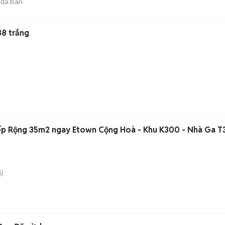
đã bán
38 trắng
ếp Rộng 35m2 ngay Etown Cộng Hoà - Khu K300 - Nhà Ga T
)