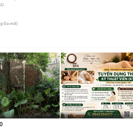
SD
ng Đa
mới)
0