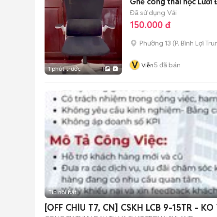
Ghế công thái học Lưới
Đã sử dụng
Vải
150.000 đ
Phường 13
(
P. Bình Lợi Tr
V
5
đã bán
Viễn
1 phút trước
1
Tin nổi bật
[OFF CHÌU T7, CN] CSKH LCB 9-15TR - K