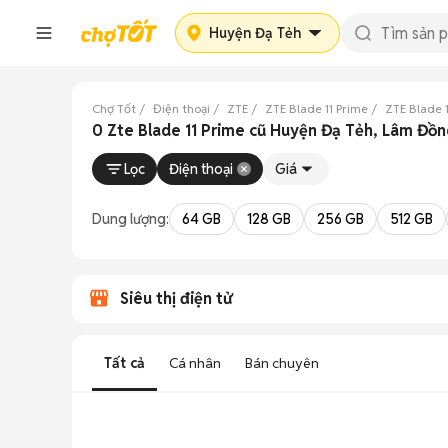
Huyện Đạ Tẻh
Chợ Tốt
Điện thoại
ZTE
ZTE Blade 11 Prime
ZTE Blade 
0 Zte Blade 11 Prime cũ Huyện Đạ Tẻh, Lâm Đồ
Lọc
Điện thoại
Giá
Dung lượng:
64 GB
128 GB
256 GB
512 GB
Siêu thị điện tử
Tất cả
Cá nhân
Bán chuyên