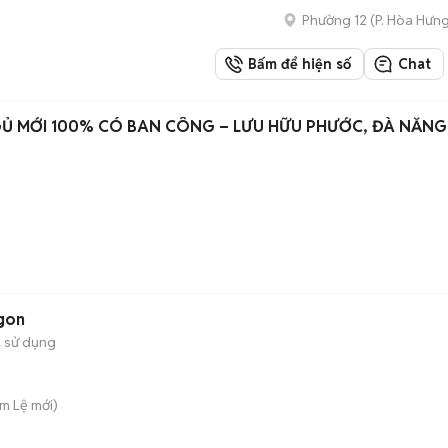
Phường 12
(
P. Hòa Hưn
Bấm để hiện số
Chat
Ủ MỚI 100% CÓ BAN CÔNG – LƯU HỮU PHƯỚC, ĐÀ NẴNG
Ngon
 sử dụng
ẩm Lệ
mới)