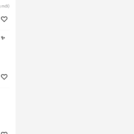
g
mới)
 ✨