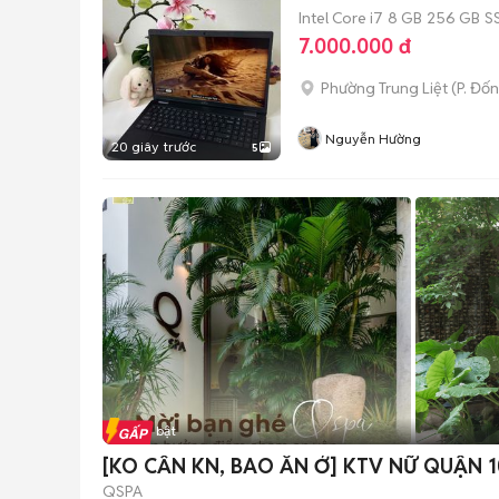
Intel Core i7
8 GB
256 GB
S
7.000.000 đ
Phường Trung Liệt
(
P. Đố
Nguyễn Hường
20 giây trước
5
Tin nổi bật
[KO CẦN KN, BAO ĂN Ở] KTV NỮ QUẬN 1
QSPA