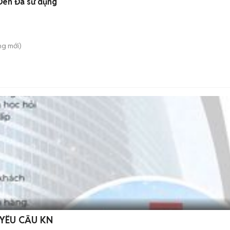
 Đen Đã sử dụng
ung
mới)
O YÊU CẦU KN