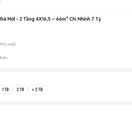
n
hà Mới - 2 Tầng 4X16,5 – 66m² Chỉ Nhỉnh 7 Tỷ
 Phú
mới)
 bán
1 TB
2 TB
> 2 TB