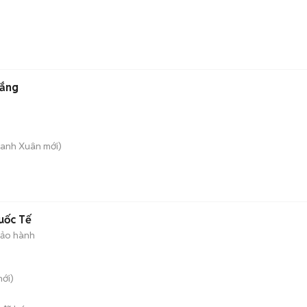
rắng
hanh Xuân
mới)
uốc Tế
ảo hành
ới)