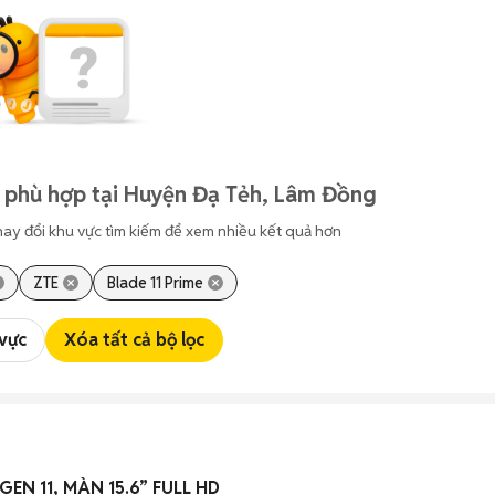
 phù hợp tại Huyện Đạ Tẻh, Lâm Đồng
hay đổi khu vực tìm kiếm để xem nhiều kết quả hơn
ZTE
Blade 11 Prime
 vực
Xóa tất cả bộ lọc
 GEN 11, MÀN 15.6” FULL HD