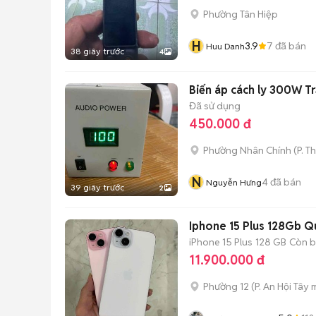
Phường Tân Hiệp
H
3.9
7
đã bán
Huu Danh
38 giây trước
4
Biến áp cách ly 300W T
Đã sử dụng
450.000 đ
Phường Nhân Chính
(
P. T
N
4
đã bán
Nguyễn Hưng
39 giây trước
2
Iphone 15 Plus 128Gb Q
iPhone 15 Plus
128 GB
Còn b
11.900.000 đ
Phường 12
(
P. An Hội Tây
m