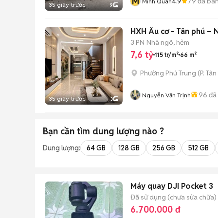
M
4.9
79
đã bá
Minh Quân
35 giây trước
9
HXH Âu cơ - Tân phú – N
3 PN
Nhà ngõ, hẻm
7,6 tỷ
115 tr/m²
66 m²
Phường Phú Trung
(
P. Tân
96
đã
Nguyễn Văn Trịnh
35 giây trước
3
Bạn cần tìm
dung lượng
nào ?
Dung lượng:
64 GB
128 GB
256 GB
512 GB
Máy quay DJI Pocket 3
Đã sử dụng (chưa sửa chữa)
6.700.000 đ