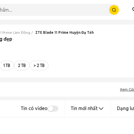
11 Prime Lâm Đồng
ZTE Blade 11 Prime Huyện Đạ Tẻh
ng đẹp
1 TB
2 TB
> 2 TB
Xem Cử
Tin có video
Tin mới nhất
Dạng lư