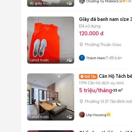
5.0
118
Chương Vy Mobile
40 giây trước
5
Giày đá banh nam size 
Đã sử dụng
120.000 đ
Phường Thuận Giao
11
đã bán
Thành Nam
1 phút trước
2
Căn Hộ Tách b
1 PN
Căn hộ dịch vụ, mini
5 triệu/tháng
35 m²
Phường 13
(
P. Tân Bình
mới
Lhp Housing
1 phút trước
7