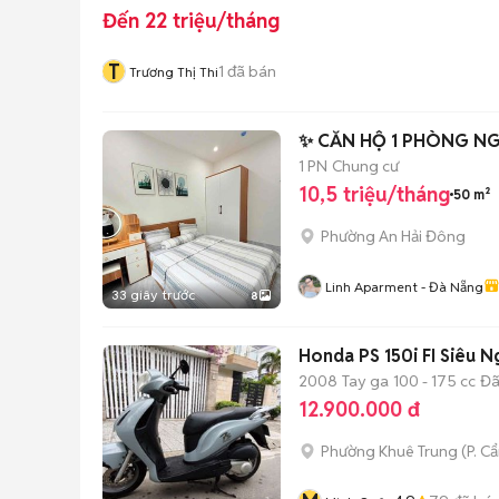
Đến 22 triệu/tháng
T
1
đã bán
Trương Thị Thi
✨ CĂN HỘ 1 PHÒNG NG
1 PN
Chung cư
10,5 triệu/tháng
50 m²
Phường An Hải Đông
Linh Aparment - Đà Nẵng
33 giây trước
8
Honda PS 150i FI Siêu 
2008
Tay ga
100 - 175 cc
Đã
12.900.000 đ
Phường Khuê Trung
(
P. C