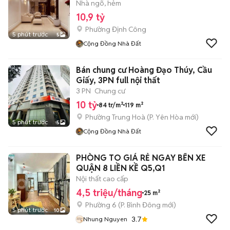
Nhà ngõ, hẻm
10,9 tỷ
Phường Định Công
5 phút trước
5
Cộng Đồng Nhà Đất
Bán chung cư Hoàng Đạo Thúy, Cầu
Giấy, 3PN full nội thất
3 PN
Chung cư
10 tỷ
84 tr/m²
119 m²
Phường Trung Hoà
(
P. Yên Hòa
mới)
5 phút trước
5
Cộng Đồng Nhà Đất
PHÒNG TO GIÁ RẺ NGAY BẾN XE
QUẬN 8 LIỀN KỀ Q5,Q1
Nội thất cao cấp
4,5 triệu/tháng
25 m²
Phường 6
(
P. Bình Đông
mới)
5 phút trước
10
3.7
Nhung Nguyen