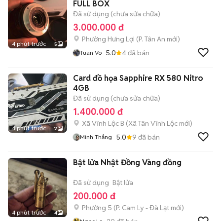
FULL BOX
Đã sử dụng (chưa sửa chữa)
3.000.000 đ
Phường Hưng Lợi
(
P. Tân An
mới)
4 phút trước
5
5.0
4
đã bán
Tuan Vo
Card đồ họa Sapphire RX 580 Nitro
4GB
Đã sử dụng (chưa sửa chữa)
1.400.000 đ
Xã Vĩnh Lộc B
(
Xã Tân Vĩnh Lộc
mới)
4 phút trước
2
5.0
9
đã bán
Minh Thắng
Bật lửa Nhật Đồng Vàng đồng
Đã sử dụng
Bật lửa
200.000 đ
Phường 5
(
P. Cam Ly - Đà Lạt
mới)
4 phút trước
4