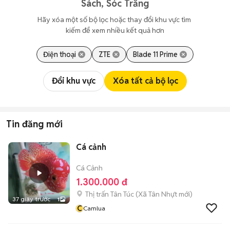
Sách, Sóc Trăng
Hãy xóa một số bộ lọc hoặc thay đổi khu vực tìm 
kiếm để xem nhiều kết quả hơn
Điện thoại
ZTE
Blade 11 Prime
Đổi khu vực
Xóa tất cả bộ lọc
Tin đăng mới
Cá cảnh
Cá Cảnh
1.300.000 đ
Thị trấn Tân Túc
(
Xã Tân Nhựt
mới)
37 giây trước
1
C
Camlua