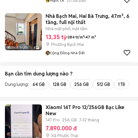
N
20
đã bán
Ngoc Le
Nhà Bạch Mai, Hai Bà Trưng, 47m², 6
tầng, full nội thất
Nhà mặt phố, mặt tiền
13,35 tỷ
284 tr/m²
47 m²
Phường Bạch Mai
4 phút trước
5
Cộng Đồng Nhà Đất
Bạn cần tìm
dung lượng
nào ?
Dung lượng:
64 GB
128 GB
256 GB
512 GB
1 TB
2 
Xiaomi 14T Pro 12/256GB Bạc Like
New
14T Pro
256 GB
7-12 tháng
7.890.000 đ
Xã Phước Thái