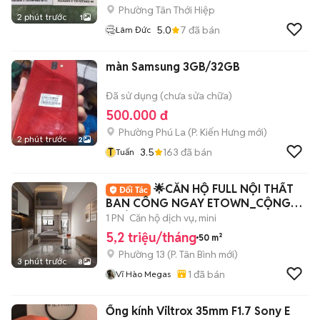
Phường Tân Thới Hiệp
2 phút trước
1
5.0
7
đã bán
Lâm Đức
màn Samsung 3GB/32GB
Đã sử dụng (chưa sửa chữa)
500.000 đ
Phường Phú La
(
P. Kiến Hưng
mới)
2 phút trước
2
T
3.5
163
đã bán
Tuấn
🌟CĂN HỘ FULL NỘI THẤT
BAN CÔNG NGAY ETOWN_CỘNG
HOÀ
1 PN
Căn hộ dịch vụ, mini
5,2 triệu/tháng
50 m²
Phường 13
(
P. Tân Bình
mới)
3 phút trước
8
1
đã bán
Vĩ Hào Megas
Ống kính Viltrox 35mm F1.7 Sony E