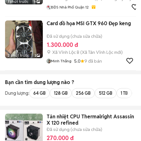
1 phút trước
11
BĐS Nhà Phố Quận 12
Card đồ họa MSI GTX 960 Đẹp keng
Đã sử dụng (chưa sửa chữa)
1.300.000 đ
Xã Vĩnh Lộc B
(
Xã Tân Vĩnh Lộc
mới)
2 phút trước
2
5.0
9
đã bán
Minh Thắng
Bạn cần tìm
dung lượng
nào ?
Dung lượng:
64 GB
128 GB
256 GB
512 GB
1 TB
2 
Tản nhiệt CPU Thermalright Assassin
X 120 refined
Đã sử dụng (chưa sửa chữa)
270.000 đ