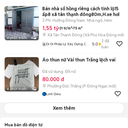
Bán nhà sổ hồng riêng cách tỉnh lộ15
ấp8 xã tân thạnh đông80m,H.xe hơi
2 PN
Hướng Đông Nam
Nhà ngõ, hẻm
1,55 tỷ
21 tr/m²
75 m²
Xã Tân Thạnh Đông
(
Xã Phú Hòa Đông
mới)
6 phút trước
6
2
đã
5.0
Di Di Pháp Lý Xây Dựng Củ
bán
Chi
Áo thun nữ Vải thun Trắng lệch vai
Đã sử dụng
Đồ nữ
80.000 đ
Phường Đức Thắng
(
P. Đông Ngạc
mới)
6 phút trước
1
Linh Dieu
Xem thêm
Mua bán đồ điện tử