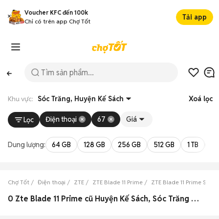
Voucher KFC đến 100k
Tải app
Chỉ có trên app Chợ Tốt
Khu vực:
Sóc Trăng, Huyện Kế Sách
Xoá lọc
Điện thoại
67
Giá
Lọc
Dung lượng:
64 GB
128 GB
256 GB
512 GB
1 TB
2 
Chợ Tốt
Điện thoại
ZTE
ZTE Blade 11 Prime
ZTE Blade 11 Prime Sóc T
0 Zte Blade 11 Prime cũ Huyện Kế Sách, Sóc Trăng đẹp