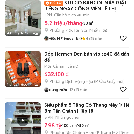
STUDIO BANCOL MÁY GIẶT
RIÊNG NGAY CÔNG VIÊN LÊ THỊ
RIÊNG
1 PN
Căn hộ dịch vụ, mini
5,2 triệu/tháng
30 m²
Phường 7
(
P. Tân Sơn Nhất
mới)
44 giây trước
4
5.0
4
đã bán
Hiếu HiFriendz
Dép Hermes Đen bản víp sz40 đã dán
đế
Mới
Cả nam và nữ
632.100 đ
Phường Dịch Vọng Hậu
(
P. Cầu Giấy
mới)
1 phút trước
1
12
đã bán
Trung Hiếu
Siêu phẩm 5 Tầng Có Thang Máy 1/ Hẻm
8m Tân Chánh Hiệp 18
5 PN
Nhà ngõ, hẻm
7,98 tỷ
100 tr/m²
80 m²
Phường Tân Chánh Hiệp
(
P. Trung Mỹ Tây
mới