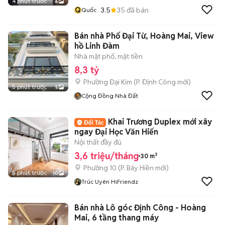
4 phút trước
6
Q
3.5
35
đã bán
Quốc
Bán nhà Phố Đại Từ, Hoàng Mai, View
hồ Linh Đàm
Nhà mặt phố, mặt tiền
8,3 tỷ
Phường Đại Kim
(
P. Định Công
mới)
5 phút trước
5
Cộng Đồng Nhà Đất
Khai Trương Duplex mới xây
ngay Đại Học Văn Hiến
Nội thất đầy đủ
3,6 triệu/tháng
30 m²
Phường 10
(
P. Bảy Hiền
mới)
5 phút trước
10
Trúc Uyên HiFriendz
Bán nhà Lô góc Định Công - Hoàng
Mai, 6 tầng thang máy