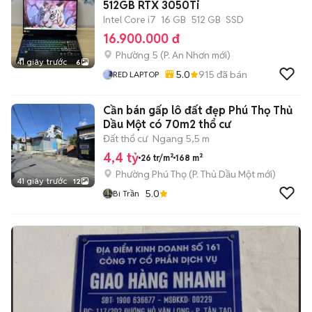
512GB RTX 3050Ti
Intel Core i7
16 GB
512 GB
SSD
16.900.000 đ
Phường 5
(
P. An Nhơn
mới)
41 giây trước
6
5.0
915
đã bán
RED LAPTOP
Cần bán gấp lô đất đẹp Phú Thọ Thủ
Dầu Một có 70m2 thổ cư
Đất thổ cư
Ngang 5,5 m
4,4 tỷ
26 tr/m²
168 m²
Phường Phú Thọ
(
P. Thủ Dầu Một
mới)
41 giây trước
12
5.0
Bi Trần