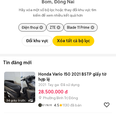
Bom, Đồng Nai
Hãy xóa một số bộ lọc hoặc thay đổi khu vực tìm 
kiếm để xem nhiều kết quả hơn
Điện thoại
ZTE
Blade 11 Prime
Đổi khu vực
Xóa tất cả bộ lọc
Tin đăng mới
Honda Vario 150 2021 BSTP giấy tờ
hợp lệ
2021
Tay ga
Đã sử dụng
28.500.000 đ
Phường Bình Trị Đông
34 giây trước
6
4.5
1130
đã bán
V I N H