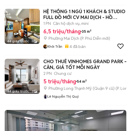
HỆ THỐNG 1 NGỦ 1 KHÁCH & STUDIO
FULL ĐỒ MỚI CV MAI DỊCH - HỒ
TÙNG MẬU
1 PN
Căn hộ dịch vụ, mini
6,5 triệu/tháng
35 m²
Phường Mai Dịch
(
P. Phú Diễn
mới)
44 giây trước
11
4
đã bán
Khôi Trần
CHO THUÊ VINHOMES GRAND PARK – Đ
CĂN, GIÁ TỐT MỖI NGÀY
2 PN
Chung cư
5 triệu/tháng
54 m²
Phường Long Thạnh Mỹ (Quận 9 cũ)
(
P. Long
44 giây trước
7
Lê Nguyễn Thị Quý