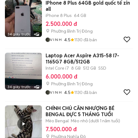
IPhone 8 Plus 64GB gold quốc tế zin
all
iPhone 8 Plus
64 GB
2.500.000 đ
Phường Bình Trị Đông
34 giây trước
4
4.5
1130
đã bán
V I N H
Laptop Acer Aspire A315-58 I7-
1165G7 8GB/512GB
Intel Core i7
8 GB
512 GB
SSD
6.000.000 đ
Phường Bình Trị Đông
34 giây trước
4
4.5
1130
đã bán
V I N H
CHÍNH CHỦ CẦN NHƯỢNG BÉ
BENGAL ĐỰC 5 THÁNG TUỔI
Mèo Bengal
Mèo nhỏ (dưới 1 năm tuổi)
7.500.000 đ
Phường Nghĩa Đô