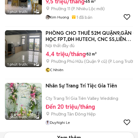
9,5 triệu/tháng
65 m²
Phường 11
(
P. Nhiêu Lộc
mới)
1 phút trước
4
1
đã bán
Kim Huong
PHÒNG CHO THUÊ 52M QUẬN9,GẦN ĐẠ
HỌC FPT,ĐH HUTECH, CNC SS,LIÊN
PHƯỜNG
Nội thất đầy đủ
4,4 triệu/tháng
52 m²
Phường Phú Hữu (Quận 9 cũ)
(
P. Long Trường
1 phút trước
8
C
C Nhiên
Nhân Sự Trang Trí Tiệc Gia Tiên
Cty Trang Trí Gia Tiên Valley Wedding
Đến 20 triệu/tháng
Phường Tân Đông Hiệp
1 phút trước
3
DuyNghi Le
Xem thêm