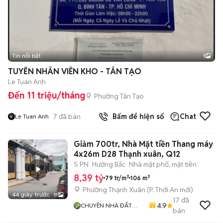
Tin nổi bật
1
TUYỂN NHÂN VIÊN KHO - TÂN TẠO
Le Tuan Anh
Đến 11 triệu/tháng
Phường Tân Tạo
7
đã bán
Bấm để hiện số
Chat
Le Tuan Anh
Giảm 700tr, Nhà Mặt tiền Thang máy
4x26m D28 Thạnh xuân, Q12
5 PN
Hướng Bắc
Nhà mặt phố, mặt tiền
8,39 tỷ
79 tr/m²
106 m²
Phường Thạnh Xuân
(
P. Thới An
mới)
44 giây trước
11
17
đã
4.9
CHUYÊN NHÀ ĐẤT
bán
QUẬN 12