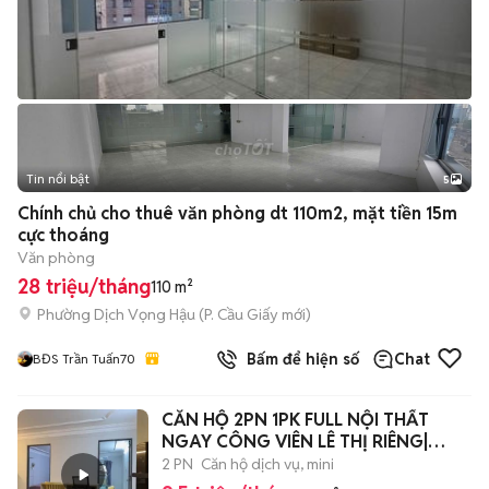
Tin nổi bật
5
Chính chủ cho thuê văn phòng dt 110m2, mặt tiền 15m
cực thoáng
Văn phòng
28 triệu/tháng
110 m²
Phường Dịch Vọng Hậu
(
P. Cầu Giấy
mới)
Bấm để hiện số
Chat
BĐS Trần Tuấn70
CĂN HỘ 2PN 1PK FULL NỘI THẤT
NGAY CÔNG VIÊN LÊ THỊ RIÊNG|
65M2 |
2 PN
Căn hộ dịch vụ, mini