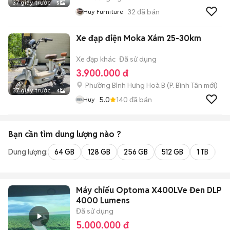
37 giây trước
5
32
đã bán
Huy Furniture
Xe đạp điện Moka Xám 25-30km
Xe đạp khác
Đã sử dụng
3.900.000 đ
Phường Bình Hưng Hoà B
(
P. Bình Tân
mới)
37 giây trước
4
5.0
140
đã bán
Huy
Bạn cần tìm
dung lượng
nào ?
Dung lượng:
64 GB
128 GB
256 GB
512 GB
1 TB
2 
Máy chiếu Optoma X400LVe Đen DLP
4000 Lumens
Đã sử dụng
5.000.000 đ