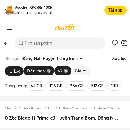
Voucher KFC đến 100k
Tải app
Chỉ có trên app Chợ Tốt
Khu vực:
Đồng Nai, Huyện Trảng Bom
Xoá lọc
Điện thoại
67
Giá
Lọc
Dung lượng:
64 GB
128 GB
256 GB
512 GB
1 TB
2 
Chợ Tốt
Điện thoại
ZTE
ZTE Blade 11 Prime
ZTE Blade 11 Prime Đồng
0 Zte Blade 11 Prime cũ Huyện Trảng Bom, Đồng Nai đẹp