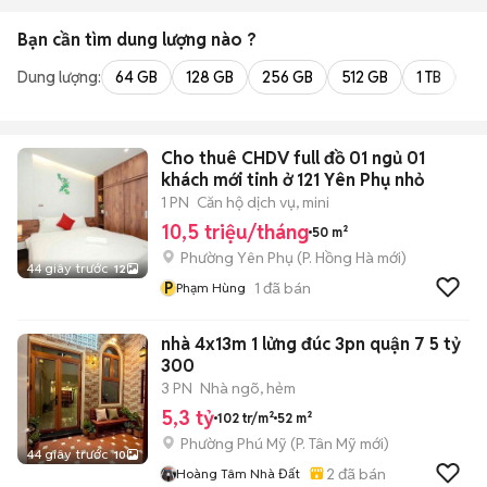
Bạn cần tìm
dung lượng
nào ?
Dung lượng:
64 GB
128 GB
256 GB
512 GB
1 TB
2 
Cho thuê CHDV full đồ 01 ngủ 01
khách mới tinh ở 121 Yên Phụ nhỏ
1 PN
Căn hộ dịch vụ, mini
10,5 triệu/tháng
50 m²
Phường Yên Phụ
(
P. Hồng Hà
mới)
44 giây trước
12
P
1
đã bán
Phạm Hùng
nhà 4x13m 1 lửng đúc 3pn quận 7 5 tỷ
300
3 PN
Nhà ngõ, hẻm
5,3 tỷ
102 tr/m²
52 m²
Phường Phú Mỹ
(
P. Tân Mỹ
mới)
44 giây trước
10
2
đã bán
Hoàng Tâm Nhà Đất