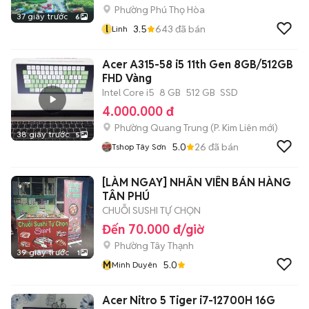
Phường Phú Thọ Hòa
37 giây trước
6
l
3.5
643
đã bán
Linh
Acer A315-58 i5 11th Gen 8GB/512GB
FHD Vàng
Intel Core i5
8 GB
512 GB
SSD
4.000.000 đ
Phường Quang Trung
(
P. Kim Liên
mới)
38 giây trước
5
5.0
26
đã bán
Tshop Tây Sơn
[LÀM NGAY] NHÂN VIÊN BÁN HÀNG
TÂN PHÚ
CHUỖI SUSHI TỰ CHỌN
Đến 70.000 đ/giờ
Phường Tây Thạnh
39 giây trước
1
M
5.0
Minh Duyên
Acer Nitro 5 Tiger i7-12700H 16G