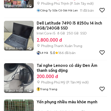
Phường Phú Thịnh
(
P. Sơn Tây
mới)
7 phút trước
6
11
đã bán
Công Ty Sữa Cô Gái Hà Lan
Dell Latitude 7490 i5 8250u 14 inch
8GB/240GB SSD
Intel Core i5
8 GB
250 GB
SSD
2.800.000 đ
Phường Thanh Xuân Trung
8 phút trước
4
5.0
166
đã bán
Lê Hà
Tai nghe Lenovo có dây Đen Âm
thanh sống động
200.000 đ
Phường Phú Mỹ
(
P. Tân Mỹ
mới)
T
Trang Trang
9 phút trước
5
Yến phụng nhiều màu khỏe mạnh