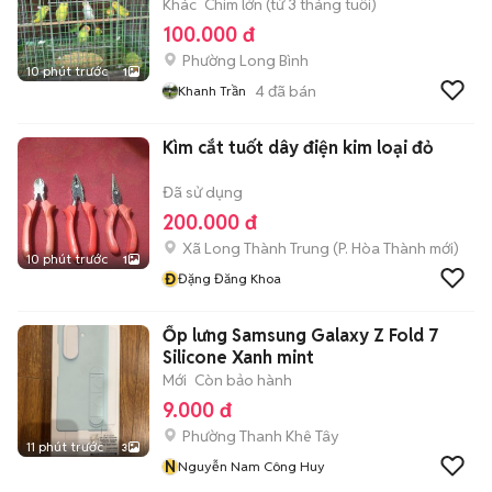
Khác
Chim lớn (từ 3 tháng tuổi)
100.000 đ
Phường Long Bình
10 phút trước
1
4
đã bán
Khanh Trần
Kìm cắt tuốt dây điện kim loại đỏ
Đã sử dụng
200.000 đ
Xã Long Thành Trung
(
P. Hòa Thành
mới)
10 phút trước
1
Đ
Đặng Đăng Khoa
Ốp lưng Samsung Galaxy Z Fold 7
Silicone Xanh mint
Mới
Còn bảo hành
9.000 đ
Phường Thanh Khê Tây
11 phút trước
3
N
Nguyễn Nam Công Huy