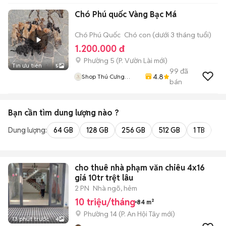
Chó Phú quốc Vàng Bạc Má
Chó Phú Quốc
Chó con (dưới 3 tháng tuổi)
1.200.000 đ
Phường 5
(
P. Vườn Lài
mới)
Tin ưu tiên
5
99
đã
4.8
Shop Thú Cưng
bán
PenTa
Bạn cần tìm
dung lượng
nào ?
Dung lượng:
64 GB
128 GB
256 GB
512 GB
1 TB
2 
cho thuê nhà phạm văn chiêu 4x16
giá 10tr trệt lâu
2 PN
Nhà ngõ, hẻm
10 triệu/tháng
84 m²
Phường 14
(
P. An Hội Tây
mới)
13 phút trước
4