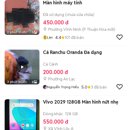
Màn hình máy tính
Đã sử dụng (chưa sửa chữa)
450.000 đ
Phường Vĩnh Ninh
(
P. Thuận Hóa
mới)
2 phút trước
3
l
4.4
101
đã bán
Lân
Cá Ranchu Oranda Đa dạng
Cá Cảnh
200.000 đ
Phường An Lạc
3 phút trước
2
5.0
3
đã bán
Nguyễn Trọng Hiếu
Vivo 2029 128GB Màn hình nứt nhẹ
Dòng khác
128 GB
550.000 đ
Xã Vĩnh Lộc A