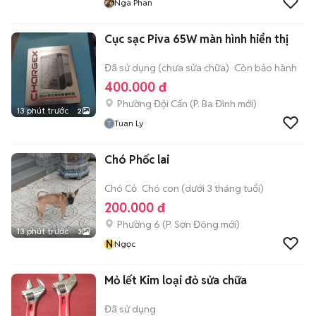
Nga Phan
Cục sạc Piva 65W màn hình hiển thị
Đã sử dụng (chưa sửa chữa)
Còn bảo hành
400.000 đ
Phường Đội Cấn
(
P. Ba Đình
mới)
13 phút trước
2
Tuan Ly
Chó Phốc lai
Chó Cỏ
Chó con (dưới 3 tháng tuổi)
200.000 đ
Phường 6
(
P. Sơn Đông
mới)
13 phút trước
3
N
Ngọc
Mỏ lết Kim loại đỏ sửa chữa
Đã sử dụng