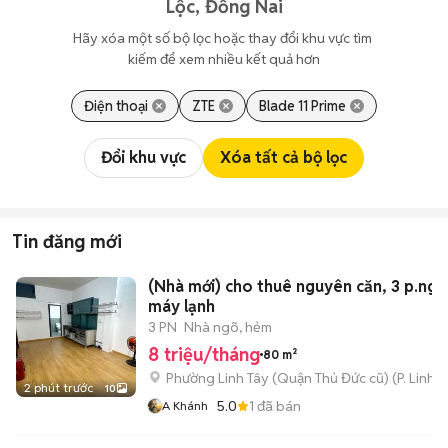
Lộc, Đồng Nai
Hãy xóa một số bộ lọc hoặc thay đổi khu vực tìm 
kiếm để xem nhiều kết quả hơn
Điện thoại
ZTE
Blade 11 Prime
Đổi khu vực
Xóa tất cả bộ lọc
Tin đăng mới
(Nhà mới) cho thuê nguyên căn, 3 p.ngủ
máy lạnh
3 PN
Nhà ngõ, hẻm
8 triệu/tháng
80 m²
Phường Linh Tây (Quận Thủ Đức cũ)
(
P. Linh 
2 phút trước
10
5.0
1
đã bán
A Khánh