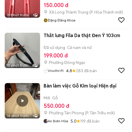
150.000 đ
Xã Long Thành Trung
(
P. Hòa Thành
mới)
15 phút trước
1
Đ
Đặng Đăng Khoa
Thắt lưng Fila Da thật Đen Ý 103cm
Đã sử dụng
Cả nam và nữ
199.000 đ
Phường Đông Ngạc
15 phút trước
5
4.8
283
đã bán
Vivuthrift
Bàn làm việc Gỗ Kim loại Hiện đại
Mới
Gỗ
550.000 đ
Phường Tân Phong
(
P. Tân Triều
mới)
16 phút trước
1
5.0
119
đã bán
An Biên Hòa