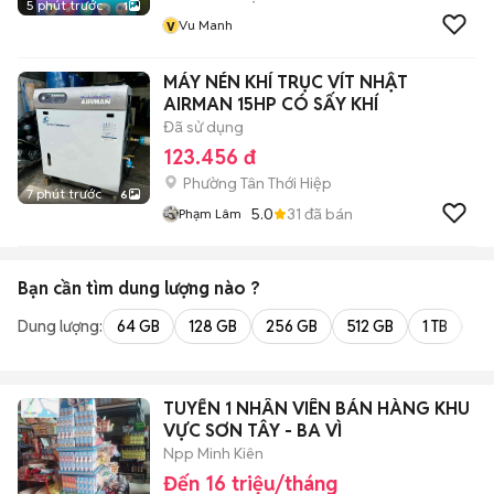
5 phút trước
1
v
Vu Manh
MÁY NÉN KHÍ TRỤC VÍT NHẬT
AIRMAN 15HP CÓ SẤY KHÍ
Đã sử dụng
123.456 đ
Phường Tân Thới Hiệp
7 phút trước
6
5.0
31
đã bán
Phạm Lâm
Bạn cần tìm
dung lượng
nào ?
Dung lượng:
64 GB
128 GB
256 GB
512 GB
1 TB
2 
TUYỂN 1 NHÂN VIÊN BÁN HÀNG KHU
VỰC SƠN TÂY - BA VÌ
Npp Minh Kiên
Đến 16 triệu/tháng