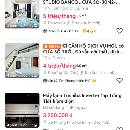
STUDIO BANCOL CỬA SỔ-30M2-
THANG MÁY-CV GIA ĐỊNH
1 PN
Căn hộ dịch vụ, mini
5 triệu/tháng
35 m²
Phường 4
(
P. Đức Nhuận
mới)
3 phút trước
12
4.8
Tâm Hồ APARTMENT
💥 CĂN HỘ DỊCH VỤ MỚI, có
CỬA SỔ TRỜI, Đã sẵn nội thất, dịch
vụ tốt
1 PN
Duplex
4 triệu/tháng
30 m²
Phường Tân Quý
(
P. Tân Sơn Nhì
mới)
4 phút trước
10
Văn Lý Tìm Phòng Miễn Phí
Máy lạnh Toshiba Inverter 1hp Trắng
Tiết kiệm điện
Đã sử dụng
1 HP (ngựa)
3.200.000 đ
Xã Phong Phú
(
Xã Bình Hưng
mới)
4 phút trước
1