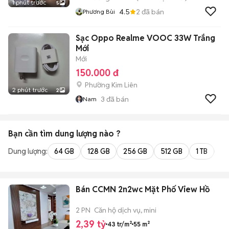
1 phút trước
5
4.5
2
đã bán
Phương Bùi
Sạc Oppo Realme VOOC 33W Trắng
Mới
Mới
150.000 đ
Phường Kim Liên
2 phút trước
2
3
đã bán
Nam
Bạn cần tìm
dung lượng
nào ?
Dung lượng:
64 GB
128 GB
256 GB
512 GB
1 TB
2 
Bán CCMN 2n2wc Mặt Phố View Hồ
2 PN
Căn hộ dịch vụ, mini
2,39 tỷ
43 tr/m²
55 m²