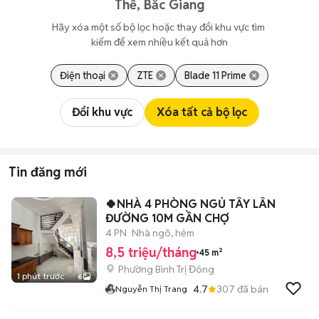
Thế, Bắc Giang
Hãy xóa một số bộ lọc hoặc thay đổi khu vực tìm 
kiếm để xem nhiều kết quả hơn
Điện thoại
ZTE
Blade 11 Prime
Đổi khu vực
Xóa tất cả bộ lọc
Tin đăng mới
🍀NHÀ 4 PHÒNG NGỦ TÂY LÂN
ĐƯỜNG 10M GẦN CHỢ
4 PN
Nhà ngõ, hẻm
8,5 triệu/tháng
45 m²
Phường Bình Trị Đông
1 phút trước
6
4.7
307
đã bán
Nguyễn Thị Trang