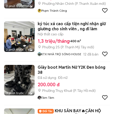
Phường Nhân Chính
(
P. Thanh Xuân
mới)
2 phút trước
10
P
Phạm Thành Công
ký túc xá cao cấp tiện nghi nhận giữ
giường cho sinh viên , ng đi làm
Nội thất cao cấp
1,3 triệu/tháng
400 m²
Phường 25
(
P. Thạnh Mỹ Tây
mới)
2 phút trước
5
12
đã bán
KTX NHÀ TRỌ SÓNG HOUSE
Giày boot Martin Nữ Y2K Đen bóng
38
Đã sử dụng
Đồ nữ
200.000 đ
Phường Thụy Khuê
(
P. Tây Hồ
mới)
3 phút trước
3
Tâm Tâm
KHU SÂN BAY🔥CĂN HỘ