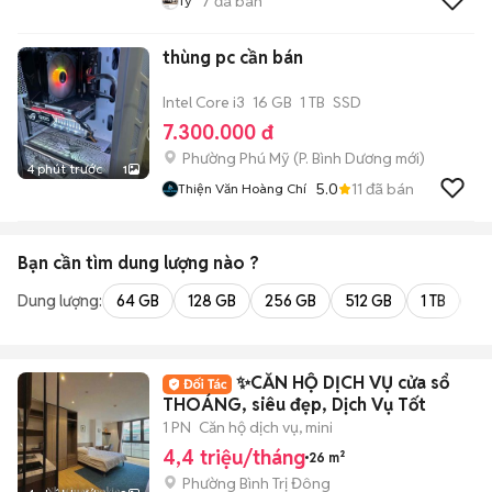
7
đã bán
Ty
thùng pc cần bán
Intel Core i3
16 GB
1 TB
SSD
7.300.000 đ
Phường Phú Mỹ
(
P. Bình Dương
mới)
4 phút trước
1
5.0
11
đã bán
Thiện Văn Hoàng Chí
Bạn cần tìm
dung lượng
nào ?
Dung lượng:
64 GB
128 GB
256 GB
512 GB
1 TB
2 
✨CĂN HỘ DỊCH VỤ cửa sổ
THOÁNG, siêu đẹp, Dịch Vụ Tốt
1 PN
Căn hộ dịch vụ, mini
4,4 triệu/tháng
26 m²
Phường Bình Trị Đông