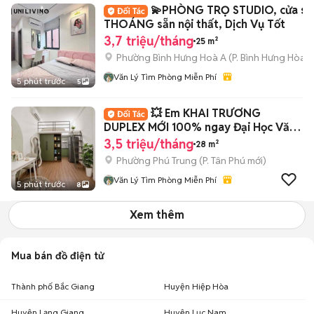
💫PHÒNG TRỌ STUDIO, cửa sổ
THOÁNG sẵn nội thất, Dịch Vụ Tốt
3,7 triệu/tháng
25 m²
Phường Bình Hưng Hoà A
(
P. Bình Hưng Hòa
m
Văn Lý Tìm Phòng Miễn Phí
5 phút trước
5
💥 Em KHAI TRƯƠNG
DUPLEX MỚI 100% ngay Đại Học Văn
Hiến
3,5 triệu/tháng
28 m²
Phường Phú Trung
(
P. Tân Phú
mới)
Văn Lý Tìm Phòng Miễn Phí
5 phút trước
8
Xem thêm
Mua bán đồ điện tử
Thành phố Bắc Giang
Huyện Hiệp Hòa
Huyện Lạng Giang
Huyện Lục Nam