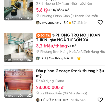
3 PN
Hướng Tây Nam
Nhà ngõ, hẻm
5,6 tỷ
95 tr/m²
59 m²
Phường Chính Gián
(
P. Thanh Khê
mới)
4 phút trước
6
5.0
57
đã bán
Datvuondanang
✨PHÒNG TRỌ MỚI HOÀN
THIỆN, gần NGÃ TƯ BỐN XÃ
3,2 triệu/tháng
28 m²
Phường Bình Hưng Hoà A
(
P. Bình Hưng Hòa
m
Văn Lý Tìm Phòng Miễn Phí
4 phút trước
5
Đàn piano George Steck thương hiệu
mỹ
Đã sử dụng
Piano
23.000.000 đ
Xã Phước Kiển
(
Xã Nhà Bè
mới)
4 phút trước
3
73
đã bán
THẾ GIỚI PIANO HCM