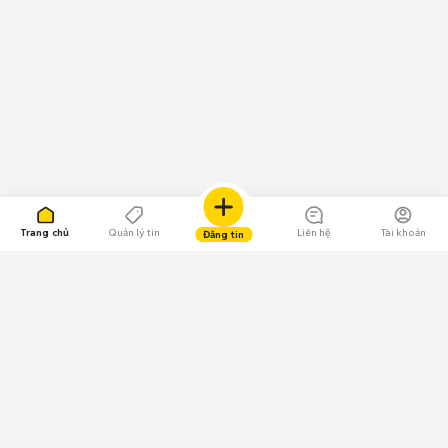
Trang chủ
Quản lý tin
Liên hệ
Tài khoản
Đăng tin
109.000 Bình chọn
Tải ứng dụng Chợ Tốt