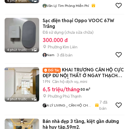
4 phút trước
9
Văn Lý Tìm Phòng Miễn Phí
Sạc điện thoại Oppo VOOC 67W
Trắng
Đã sử dụng (chưa sửa chữa)
300.000 đ
Phường Kim Liên
4 phút trước
2
3
đã bán
Nam
KHAI TRƯƠNG CĂN HỘ CỰC
ĐẸP ĐỦ NỘI THẤT Ở NGAY THẠCH
LAM NGUYỄN SƠN
1 PN
Căn hộ dịch vụ, mini
6,5 triệu/tháng
30 m²
Phường Phú Thạnh
4 phút trước
9
7
đã
A LÝ LIVING _ CĂN HỘ CHO
bán
THUÊ TP.HCM - PHÒNG TRỌ
- MBKD - KIOT - CHDV -
Bán nhà đẹp 3 tầng, kiệt gần đường
CHUNG CƯ - NHÀ Ở
hà huy tập,59m2.