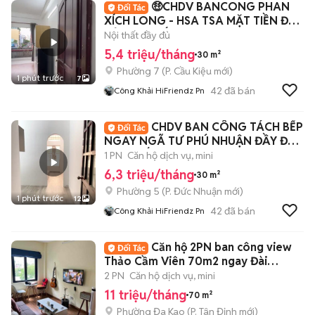
🤑CHDV BANCONG PHAN
XÍCH LONG - HSA TSA MẶT TIỀN ĐẦY
ĐỦ NỘI THẤT
Nội thất đầy đủ
5,4 triệu/tháng
30 m²
Phường 7
(
P. Cầu Kiệu
mới)
1 phút trước
7
42
đã bán
Công Khải HiFriendz Pn
CHDV BAN CÔNG TÁCH BẾP
NGAY NGÃ TƯ PHÚ NHUẬN ĐẦY ĐỦ
NỘI THẤT
1 PN
Căn hộ dịch vụ, mini
6,3 triệu/tháng
30 m²
Phường 5
(
P. Đức Nhuận
mới)
1 phút trước
12
42
đã bán
Công Khải HiFriendz Pn
Căn hộ 2PN ban công view
Thảo Cầm Viên 70m2 ngay Đài
Truyền hình NTMK
2 PN
Căn hộ dịch vụ, mini
11 triệu/tháng
70 m²
Phường Đa Kao
(
P. Tân Định
mới)