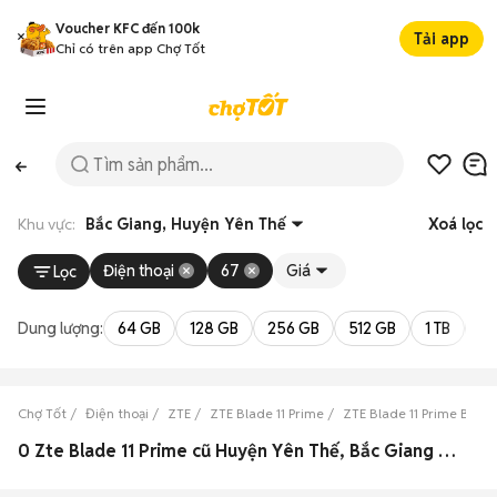
Voucher KFC đến 100k
Tải app
Chỉ có trên app Chợ Tốt
Khu vực:
Bắc Giang, Huyện Yên Thế
Xoá lọc
Điện thoại
67
Giá
Lọc
Dung lượng:
64 GB
128 GB
256 GB
512 GB
1 TB
2 
Chợ Tốt
Điện thoại
ZTE
ZTE Blade 11 Prime
ZTE Blade 11 Prime Bắc 
0 Zte Blade 11 Prime cũ Huyện Yên Thế, Bắc Giang đẹp