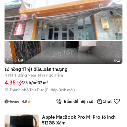
Tin nổi bật
10
+
2
sổ hồng 1Trệt 2lầu,sân thượng
4 PN
Hướng Nam
Nhà ngõ, hẻm
4,35 tỷ
136 tr/m²
32 m²
Thành phố Thủ Đức
(
P. Hiệp Bình
mới)
4.8
Bấm để hiện số
Chat
Huong
Apple MacBook Pro M1 Pro 16 inch
512GB Xám