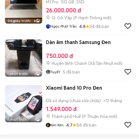
M1 Pro
512 GB
SSD
26.000.000 đ
Q. Gò Vấp
(
P. Hạnh Thông
mới)
34 giây trước
6
4.8
34
đã bán
Ngọc Phát Trần
Dàn âm thanh Samsung Đen
750.000 đ
Huyện Bình Chánh
(
Xã Tân Nhựt
mới)
5
đã bán
Tuyết
1 phút trước
3
Xiaomi Band 10 Pro Đen
Đã sử dụng (chưa sửa chữa)
>12 tháng
1.549.000 đ
Thành phố Huế
(
P. Thuận Hóa
mới)
1 phút trước
1
4.7
88
đã bán
Ken Ken