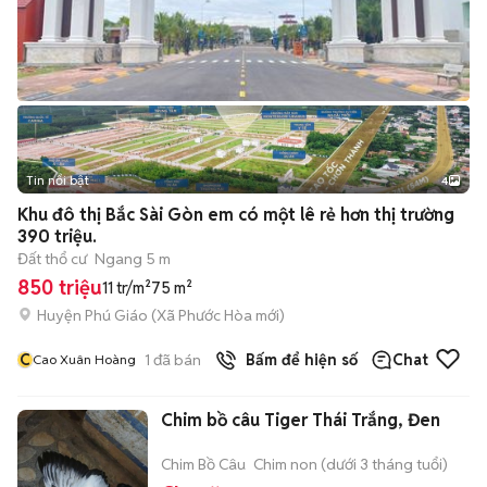
Tin nổi bật
4
Khu đô thị Bắc Sài Gòn em có một lê rẻ hơn thị trường
390 triệu.
Đất thổ cư
Ngang 5 m
850 triệu
11 tr/m²
75 m²
Huyện Phú Giáo
(
Xã Phước Hòa
mới)
C
1
đã bán
Bấm để hiện số
Chat
Cao Xuân Hoàng
Chim bồ câu Tiger Thái Trắng, Đen
Chim Bồ Câu
Chim non (dưới 3 tháng tuổi)