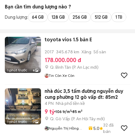
Bạn cần tìm
dung lượng
nào ?
Dung lượng:
64 GB
128 GB
256 GB
512 GB
1 TB
2 
toyota vios 1.5 bản E
2017
345.678 km
Xăng
Số sàn
178.000.000 đ
Q. Bình Tân
(
P. An Lạc
mới)
1 phút trước
6
Tin Còn Xe Còn
nhà đúc 3,5 tấm đường nguyễn duy
cung phường 12 gò vấp dt: 85m2
4 PN
Nhà phố liền kề
9 tỷ
106 tr/m²
85 m²
Q. Gò Vấp
(
P. An Hội Tây
mới)
1 phút trước
7
32
đã
5.0
Nguyễn Thị Hồng
bán
Trang