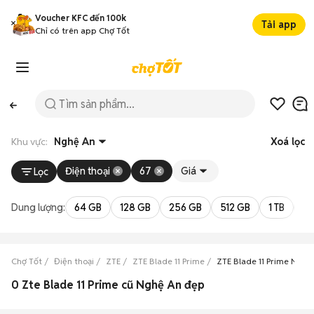
Voucher KFC đến 100k
Tải app
Chỉ có trên app Chợ Tốt
Khu vực:
Nghệ An
Xoá lọc
Điện thoại
67
Giá
Lọc
Dung lượng:
64 GB
128 GB
256 GB
512 GB
1 TB
2 
Chợ Tốt
Điện thoại
ZTE
ZTE Blade 11 Prime
ZTE Blade 11 Prime Nghệ
0 Zte Blade 11 Prime cũ Nghệ An đẹp