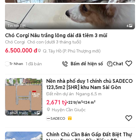
Tin nổi bật
6
+
2
Chó Corgi Nâu trắng lông dài đã tiêm 3 mũi
Chó Corgi
Chó con (dưới 3 tháng tuổi)
6.500.000 đ
Q. Tây Hồ
(
P. Phú Thượng
mới)
1
đã bán
Bấm để hiện số
Chat
Tr Nhan
Nền nhà phố duy 1 chính chủ SADECO
123,5m2 [SHR] khu Nam Sài Gòn
Đất nền dự án
Ngang 6,5 m
2,671 tỷ
22 tr/m²
124 m²
Huyện Cần Giuộc
1 phút trước
5
SADECO
Chính Chủ Cần Bán Gấp Đất Biệt Thự