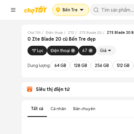
Bến Tre
Chợ Tốt
Điện thoại
ZTE
ZTE Blade 20
ZTE Blade 20 B
0 Zte Blade 20 cũ Bến Tre đẹp
Lọc
Điện thoại
67
Giá
Dung lượng:
64 GB
128 GB
256 GB
512 GB
Siêu thị điện tử
Tất cả
Cá nhân
Bán chuyên