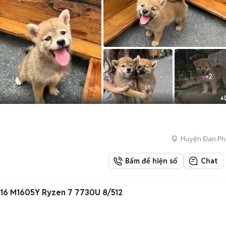
+
2
6
Huyện Đan P
Bấm để hiện số
Chat
16 M1605Y Ryzen 7 7730U 8/512