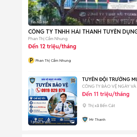
Tin nổi bật
CÔNG TY TNHH HẢI THANH TUYỂN DỤN
Phan Thị Cẩm Nhung
Đến 12 triệu/tháng
P
Phan Thị Cẩm Nhung
TUYỂN ĐỘI TRƯỞNG MỤ
CÔNG TY BẢO VỆ NGÀY VÀ
Đến 11 triệu/tháng
Thị xã Bến Cát
Mr Thanh
1 phút trước
1