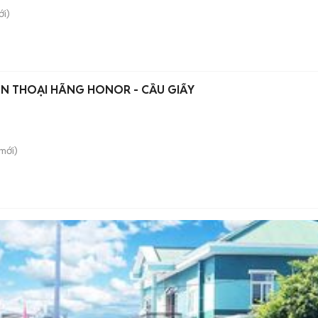
i)
ỆN THOẠI HÃNG HONOR - CẦU GIẤY
mới)