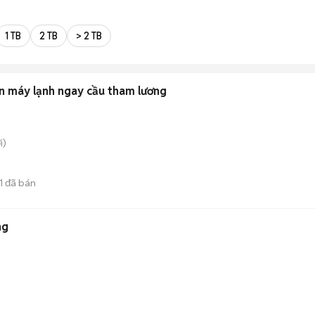
1 TB
2 TB
> 2 TB
n máy lạnh ngay cầu tham lương
i)
1
đã bán
ng