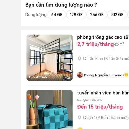
Bạn cần tìm
dung lượng
nào ?
Dung lượng:
64 GB
128 GB
256 GB
512 GB
phòng trống gác cao sẵ
2,7 triệu/tháng
25 m²
Q. Tân Bình
(
P. Tân Sơn
mớ
Phong Nguyễn Hifriendz
1 phút trước
6
tuyển nhân viên bán hà
sai gon Sqare
Đến 15 triệu/tháng
Quận 1
(
P. Bến Thành
mới)