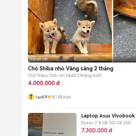
Tin nổi bật
Chó Shiba nhỏ Vàng sáng 2 tháng
Chó Shiba
Chó con (dưới 3 tháng tuổi)
4.000.000 đ
T
4.9
161
đã bán
Tạo
Laptop Asus Vivobook 
Ryzen 7
8 GB
512 GB
SSD
7.300.000 đ