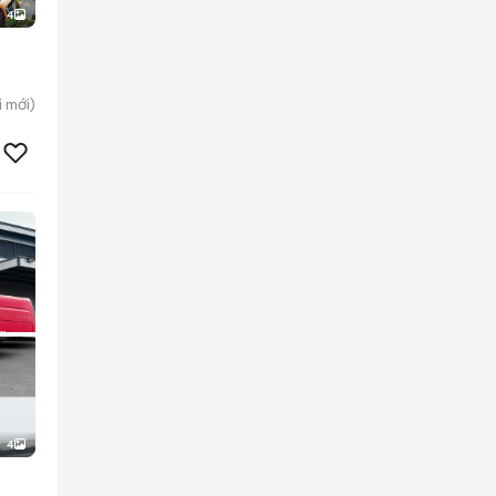
4
i
mới)
4