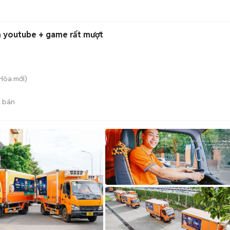
m youtube + game rất mượt
 Hòa
mới)
 bán