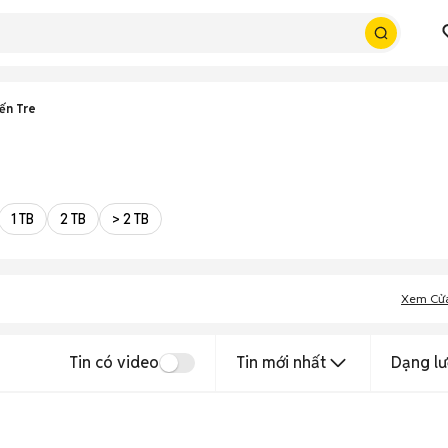
ến Tre
1 TB
2 TB
> 2 TB
Xem Cử
Tin có video
Tin mới nhất
Dạng lư