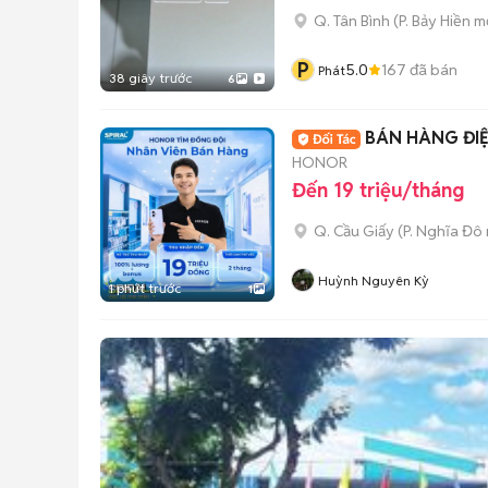
Q. Tân Bình
(
P. Bảy Hiền
mớ
P
5.0
167
đã bán
Phát
38 giây trước
6
BÁN HÀNG ĐI
HONOR
Đến 19 triệu/tháng
Q. Cầu Giấy
(
P. Nghĩa Đô
Huỳnh Nguyên Kỳ
1 phút trước
1