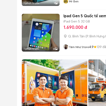
m
Mr Ben
1 phút trước
1
Ipad Gen 5 Quốc tế xe
iPad Gen 5
32 GB
1.690.000 đ
Q. Bình Tân
(
P. Bình Hưng
4.9
139
đã
Tâm Như Store
1 phút trước
6