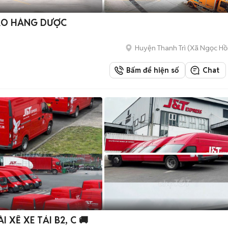
GIAO HÀNG DƯỢC
Huyện Thanh Trì
(
Xã Ngọc Hồ
Bấm để hiện số
Chat
 XẾ XE TẢI B2, C 🚚