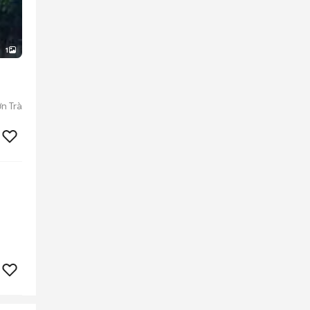
1
n Trà