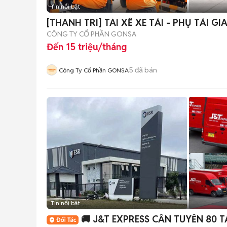
Tin nổi bật
[THANH TRÌ] TÀI XẾ XE TẢI - PHỤ TẢI 
CÔNG TY CỔ PHẦN GONSA
Đến 15 triệu/tháng
5
đã bán
Công Ty Cổ Phần GONSA
Tin nổi bật
🚚 J&T EXPRESS CẦN TUYỂN 80 TÀI