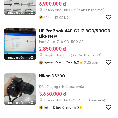
6.900.000 đ
Thành phố Thủ Đức
(
P. An Khánh
mới)
1 phút trước
5
V
10
đã bán
Vương
HP ProBook 440 G2 i7 8GB/500GB
Like New
Intel Core i7
8 GB
500 GB
2.850.000 đ
Huyện Thanh Trì
(
Xã Đại Thanh
mới)
1 phút trước
3
5.0
13
đã bán
Nguyen Quang Tao
Nikon D5200
Đã sử dụng (chưa sửa chữa)
3.650.000 đ
Thành phố Thủ Đức
(
P. Linh Xuân
mới)
1 phút trước
4
H
5.0
Huỳnh Đăng Khang