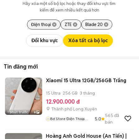
Hãy xóa một số bộ lọc hoặc thay đổi khu vực tìm 
kiếm để xem nhiều kết quả hơn
Điện thoại
ZTE
Blade 20
Đổi khu vực
Xóa tất cả bộ lọc
Tin đăng mới
Xiaomi 15 Ultra 12GB/256GB Trắng
15 Ultra
256 GB
3 tháng
12.900.000 đ
Thành phố Long Xuyên
1 phút trước
6
565
đã
5.0
Bơ Store Điện Thoại
bán
Xách Tay
Hoàng Anh Gold House (An Tiến) |