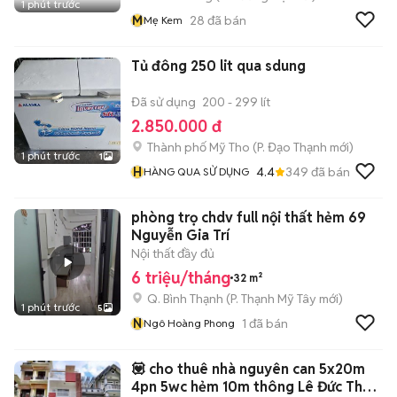
1 phút trước
M
28
đã bán
Mẹ Kem
Tủ đông 250 lit qua sdung
Đã sử dụng
200 - 299 lít
2.850.000 đ
Thành phố Mỹ Tho
(
P. Đạo Thạnh
mới)
1 phút trước
1
H
4.4
349
đã bán
HÀNG QUA SỬ DỤNG
phòng trọ chdv full nội thất hẻm 69
Nguyễn Gia Trí
Nội thất đầy đủ
6 triệu/tháng
32 m²
Q. Bình Thạnh
(
P. Thạnh Mỹ Tây
mới)
1 phút trước
5
N
1
đã bán
Ngô Hoàng Phong
💟 cho thuê nhà nguyên can 5x20m
4pn 5wc hẻm 10m thông Lê Đức Thọ