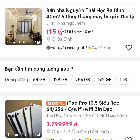
Bán nhà Nguyễn Thái Học Ba Đình
40m2 6 tầng thang máy lô góc 11.5 tỷ
3 PN
Nhà ngõ, hẻm
11,5 tỷ
288 tr/m²
40 m²
Q. Ba Đình
1 phút trước
3
4.3
74
đã bán
Vũ Tuyết Nhung
Bạn cần tìm
dung lượng
nào ?
Dung lượng:
64 GB
128 GB
256 GB
512 GB
1 TB
2 
iPad Pro 10.5 Siêu Ree
64/256 4G/wifi-wifi Zin Đẹp
iPad Pro 10.5 inch
256 GB
Hết bảo hành
3.799.999 đ
Quận 1
(
P. Cầu Ông Lãnh
mới)
Tin ưu tiên
4