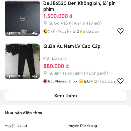
Dell E6530 Đen Không pin, lỗi pin
phím
1.500.000 đ
Q. Gò Vấp
(
P. An Hội Tây
mới)
C
5.0
6
đã bán
Chiến Nguyễn
1 phút trước
4
Quần Âu Nam LV Cao Cấp
Mới
Đồ nam
880.000 đ
Q. Bình Tân
(
P. Bình Trị Đông
mới)
1 phút trước
6
5.0
1271
đã bán
Trúc Phương Shop
Xem thêm
Mua bán điện thoại
Huyện Cư Jút
Huyện Đăk Glong