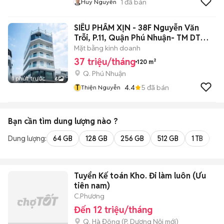
1
đã bán
Huy Nguyễn
SIÊU PHẨM XỊN - 38F Nguyễn Văn
Trỗi, P.11, Quận Phú Nhuận- TM DT
800m2
Mặt bằng kinh doanh
37 triệu/tháng
120 m²
Q. Phú Nhuận
1 phút trước
6
T
4.4
5
đã bán
Thiện Nguyễn
Bạn cần tìm
dung lượng
nào ?
Dung lượng:
64 GB
128 GB
256 GB
512 GB
1 TB
2 
Tuyển Kế toán Kho. Đi làm luôn (Ưu
tiên nam)
C.Phương
Đến 12 triệu/tháng
Q. Hà Đông
(
P. Dương Nội
mới)