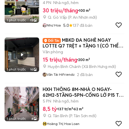
p6
4 PN
Nhà ngõ, hẻm
30 triệu/tháng
100 m²
Q. Gò Vấp
(
P. An Nhơn
mới)
1 phút trước
12
5.0
137
đã bán
Như Hoa
MBKD ĐA NGHỀ NGAY
LOTTE Q7 TRỆT + TẦNG 1 (CÓ THỂ
THUÊ RIÊNG TỪNG TẦNG)
Văn phòng
15 triệu/tháng
200 m²
Huyện Bình Chánh
(
Xã Bình Hưng
mới)
1 phút trước
10
2
đã bán
Văn Tài HiFriendz
HXH THÔNG 8M-NHÀ O NGAY-
62M2-5TẦNG-5PN-CỐNG LỞ P15 TB-
CHỈ 8TỶ5 TL
5 PN
Nhà ngõ, hẻm
8,5 tỷ
137 tr/m²
62 m²
Q. Tân Bình
(
P. Tân Sơn
mới)
1 phút trước
8
H
Hoàng Thị Hoa Loan