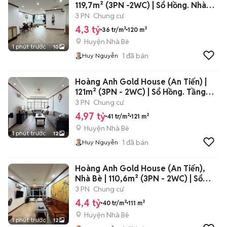
119,7m² (3PN -2WC) | Sổ Hồng. Nhà
đẹp
3 PN
Chung cư
4,3 tỷ
36 tr/m²
120 m²
Huyện Nhà Bè
1 phút trước
10
1
đã bán
Huy Nguyễn
Hoàng Anh Gold House (An Tiến) |
121m² (3PN - 2WC) | Sổ Hồng. Tầng
cao
3 PN
Chung cư
4,97 tỷ
41 tr/m²
121 m²
Huyện Nhà Bè
1 phút trước
12
1
đã bán
Huy Nguyễn
Hoàng Anh Gold House (An Tiến),
Nhà Bè | 110,6m² (3PN - 2WC) | Sổ
Hồng
3 PN
Chung cư
4,4 tỷ
40 tr/m²
111 m²
Huyện Nhà Bè
1 phút trước
12