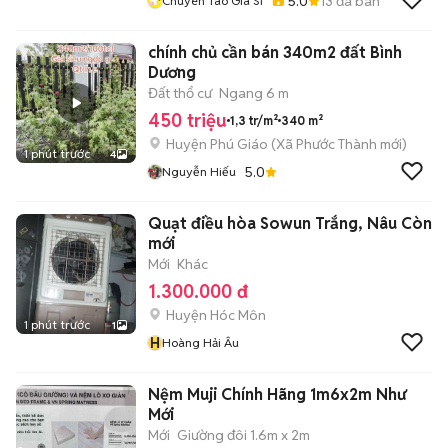
5.0
13
đã bán
Chuyên Táo Giá Sỉ
chính chủ cần bán 340m2 đất Bình
Dương
Đất thổ cư
Ngang 6 m
450 triệu
1,3 tr/m²
340 m²
Huyện Phú Giáo
(
Xã Phước Thành
mới)
1 phút trước
4
5.0
Nguyễn Hiếu
Quạt điều hòa Sowun Trắng, Nâu Còn
mới
Mới
Khác
1.300.000 đ
Huyện Hóc Môn
1 phút trước
1
H
Hoàng Hải Âu
Nệm Muji Chính Hãng 1m6x2m Như
Mới
Mới
Giường đôi 1.6m x 2m