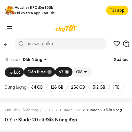
Voucher KFC đến 100k
Tải app
Chỉ có trên app Chợ Tốt
Khu vực:
Đắk Nông
Xoá lọc
Điện thoại
67
Giá
Lọc
Dung lượng:
64 GB
128 GB
256 GB
512 GB
1 TB
2 
Chợ Tốt
Điện thoại
ZTE
ZTE Blade 20
ZTE Blade 20 Đắk Nông
0 Zte Blade 20 cũ Đắk Nông đẹp