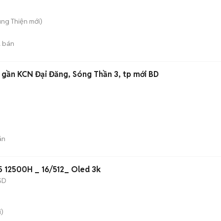
Tùng Thiện
mới)
 bán
y gần KCN Đại Đăng, Sóng Thần 3, tp mới BD
án
 12500H _ 16/512_ Oled 3k
SD
)