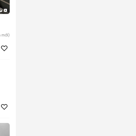
n
mới)