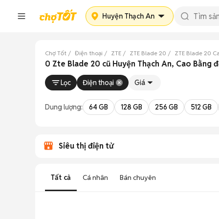
Huyện Thạch An
Chợ Tốt
Điện thoại
ZTE
ZTE Blade 20
ZTE Blade 20 C
0 Zte Blade 20 cũ Huyện Thạch An, Cao Bằng 
Lọc
Điện thoại
Giá
Dung lượng:
64 GB
128 GB
256 GB
512 GB
Siêu thị điện tử
Tất cả
Cá nhân
Bán chuyên