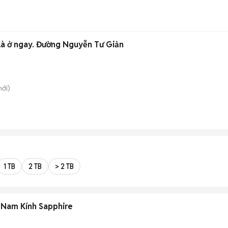
 là ở ngay. Đường Nguyễn Tư Giản
ới)
1 TB
2 TB
> 2 TB
 Nam Kính Sapphire