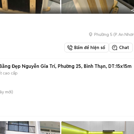
4
Phường 5
(
P. An Nhơ
Bấm để hiện số
Chat
ằng Đẹp Nguyễn Gia Trí, Phường 25, Bình Thạn, DT:15x15m
ất cao cấp
Tây
mới)