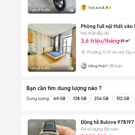
T
4.8
Thế Anh
1 phút trước
5
Phòng Full nội thất vào
Nội thất đầy đủ
3,6 triệu/tháng
25 m²
Phường 12
(
P. An Hội Tây
m
5
đã bán
Hồng Phát
1 phút trước
5
Bạn cần tìm
dung lượng
nào ?
Dung lượng:
64 GB
128 GB
256 GB
512 GB
Đồng hồ Bulova 97B197
Đã sử dụng
Đồ nam