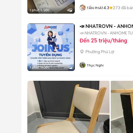
4.3
273
đã bá
TẤN PHÁT
1 phút trước
4
📣 NHATROVN - ANHO
📣 NHATROVN - ANHOME T
Đến 25 triệu/tháng
Phường Phú Lợi
Thục Nghi
1 phút trước
1