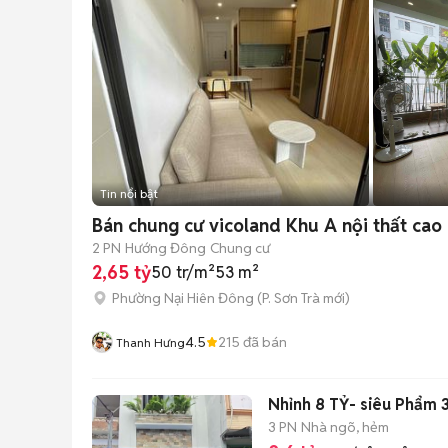
Tin nổi bật
Bán chung cư vicoland Khu A nội thất cao
2 PN
Hướng Đông
Chung cư
2,65 tỷ
50 tr/m²
53 m²
Phường Nại Hiên Đông
(
P. Sơn Trà
mới)
4.5
215
đã bán
Thanh Hưng
3 PN
Nhà ngõ, hẻm