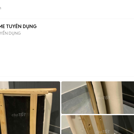
n
ME TUYỂN DỤNG
UYỂN DỤNG