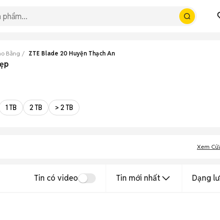
ao Bằng
ZTE Blade 20 Huyện Thạch An
đẹp
1 TB
2 TB
> 2 TB
Xem Cử
Tin có video
Tin mới nhất
Dạng lư