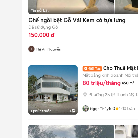
Tin nổi bật
Ghế ngồi bệt Gỗ Vải Kem có tựa lưng
Đã sử dụng
Gỗ
150.000 đ
Thị An Nguyễn
Cho Thuê Mặt B
Mặt bằng kinh doanh
Nội th
80 triệu/tháng
450 m²
Phường 25
(
P. Thạnh Mỹ 
5.0
1
đã bán
Ngọc Thúy
1 phút trước
4