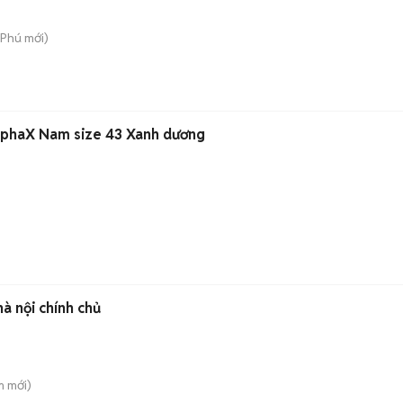
 Phú
mới)
lphaX Nam size 43 Xanh dương
à nội chính chủ
m
mới)