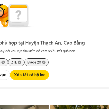
phù hợp tại Huyện Thạch An, Cao Bằng
hay đổi khu vực tìm kiếm để xem nhiều kết quả hơn
i
ZTE
Blade 20
 vực
Xóa tất cả bộ lọc