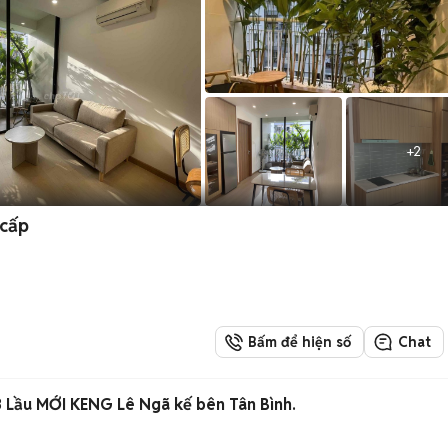
+
2
 cấp
Bấm để hiện số
Chat
Nhỉnh 8 TỶ- siêu Phẩm 3 Lầu MỚI KENG Lê Ngã kế bên Tân Bình.