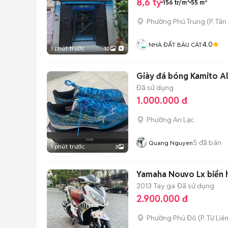
8,6 tỷ
156 tr/m²
55 m²
Phường Phú Trung
(
P. Tân
4.0
NHÀ ĐẤT BÀU CÁT
1 phút trước
10
Giày đá bóng Kamito A
Đã sử dụng
1.000.000 đ
Phường An Lạc
5
đã bán
Quang Nguyen
1 phút trước
3
Yamaha Nouvo Lx biển h
2013
Tay ga
Đã sử dụng
2.900.000 đ
Phường Phú Đô
(
P. Từ Liê