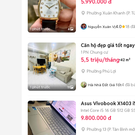
5.990.000 đ
Phường Xuân Khanh
(
P. 
4.0
18
đã
Nguyễn Xuân Vị
1 phút trước
6
Căn hộ đẹp giá tốt nga
1 PN
Chung cư
5,5 triệu/tháng
42 m²
Phường Phú Lợi
4
đã b
Hải Nhà Đất Giá Tốt
1 phút trước
11
Asus Vivobook X1403 i5
Intel Core i5
16 GB
512 GB
S
9.800.000 đ
Phường 13
(
P. Tân Bình
mới