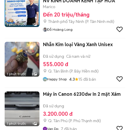
NV KINH DOANH KÊNH TẠP HÓA
Marico
Đến 20 triệu/tháng
Thành phố Tây Ninh
(
P. Tân Ninh
mới)
1 phút trước
1
Đỗ Hoàng Long
Nhẫn Kim loại Vàng Xanh Unisex
Đã sử dụng
Cả nam và nữ
555.000 đ
Q. Tân Bình
(
P. Bảy Hiền
mới)
1 phút trước
2
4.3
15
đã bán
Happy Shop
Máy in Canon 6230dw In 2 mặt Xám
Đã sử dụng
3.200.000 đ
Q. Tân Phú
(
P. Phú Thạnh
mới)
1 phút trước
1
7
đã bán
Van Do