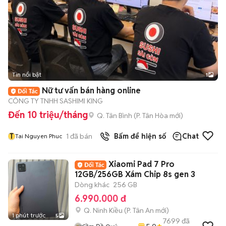
Tin nổi bật
1
Nữ tư vấn bán hàng online
CÔNG TY TNHH SASHIMI KING
Đến 10 triệu/tháng
Q. Tân Bình
(
P. Tân Hòa
mới)
T
1
đã bán
Bấm để hiện số
Chat
Tai Nguyen Phuc
Xiaomi Pad 7 Pro
12GB/256GB Xám Chip 8s gen 3
Dòng khác
256 GB
6.990.000 đ
Q. Ninh Kiều
(
P. Tân An
mới)
1 phút trước
5
7699
đã