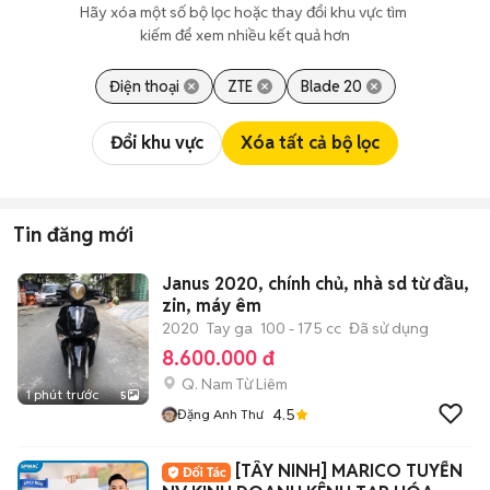
Hãy xóa một số bộ lọc hoặc thay đổi khu vực tìm 
kiếm để xem nhiều kết quả hơn
Điện thoại
ZTE
Blade 20
Đổi khu vực
Xóa tất cả bộ lọc
Tin đăng mới
Janus 2020, chính chủ, nhà sd từ đầu,
zin, máy êm
2020
Tay ga
100 - 175 cc
Đã sử dụng
8.600.000 đ
Q. Nam Từ Liêm
1 phút trước
5
4.5
Đặng Anh Thư
[TÂY NINH] MARICO TUYỂN