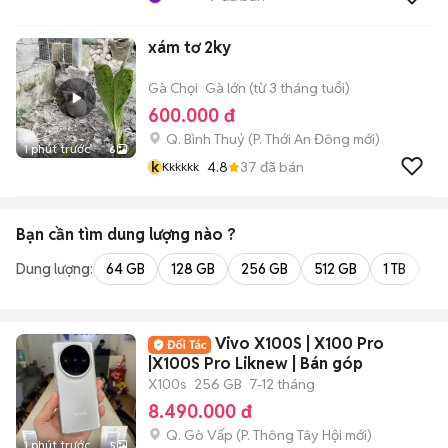
xám tơ 2ky
Gà Chọi
Gà lớn (từ 3 tháng tuổi)
600.000 đ
Q. Bình Thuỷ
(
P. Thới An Đông
mới)
1 phút trước
6
k
4.8
37
đã bán
Kkkkkk
Bạn cần tìm
dung lượng
nào ?
Dung lượng:
64 GB
128 GB
256 GB
512 GB
1 TB
2 
Vivo X100S | X100 Pro
|X100S Pro Liknew | Bán góp
X100s
256 GB
7-12 tháng
8.490.000 đ
Q. Gò Vấp
(
P. Thông Tây Hội
mới)
1 phút trước
5