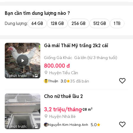
Bạn cần tìm
dung lượng
nào ?
Dung lượng:
64 GB
128 GB
256 GB
512 GB
1 TB
2 
Gà mái Thái Mỹ trắng 2k2 cái
Giống Gà Khác
Gà lớn (từ 3 tháng tuổi)
800.000 đ
Huyện Tiểu Cần
1 phút trước
5
T
3.0
35
đã bán
Thuận
Cho nữ thuê lầu 2
3,2 triệu/tháng
28 m²
Huyện Nhà Bè
5.0
Nguyễn Kim Hoàng Anh
1 phút trước
7