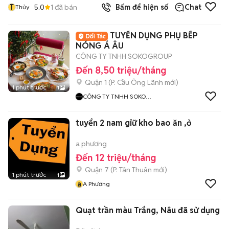
T
5.0
1
đã bán
Bấm để hiện số
Chat
Thủy
TUYỂN DỤNG PHỤ BẾP
NÓNG Á ÂU
CÔNG TY TNHH SOKOGROUP
Đến 8,50 triệu/tháng
Quận 1
(
P. Cầu Ông Lãnh
mới)
1 phút trước
1
CÔNG TY TNHH SOKO
GROUP
tuyển 2 nam giữ kho bao ăn ,ở
a phương
Đến 12 triệu/tháng
Quận 7
(
P. Tân Thuận
mới)
1 phút trước
1
a
A Phương
Quạt trần màu Trắng, Nâu đã sử dụng