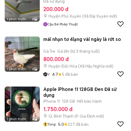
Đã sử dụng
200.000 đ
Huyện Phú Xuyên
(
Xã Đại Xuyên
mới)
1 phút trước
2
Cậu Bé Phép Thuật
mái nhạn tơ 4lạng vài ngày là rớt so
Gà Tre
Gà lớn (từ 3 tháng tuổi)
800.000 đ
Huyện Đức Hòa
(
Xã Hậu Nghĩa
mới)
1 phút trước
2
4.7
5
đã bán
V
Apple iPhone 11 128GB Đen Đã sử
dụng
iPhone 11
128 GB
Hết bảo hành
1.750.000 đ
Q. Bình Thạnh
(
P. Gia Định
mới)
1 phút trước
4
t
5.0
227
đã bán
Tùng