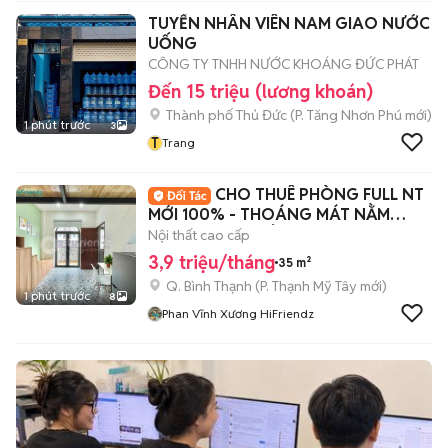
TUYỂN NHÂN VIÊN NAM GIAO NƯỚC
UỐNG
CÔNG TY TNHH NƯỚC KHOÁNG ĐỨC PHÁT
Đến 15 triệu (lương khoán)
Thành phố Thủ Đức
(
P. Tăng Nhơn Phú
mới)
1 phút trước
3
T
Trang
CHO THUÊ PHÒNG FULL NT
MỚI 100% - THOÁNG MÁT NẰM
NGAY TRUNG TÂM
Nội thất cao cấp
3,9 triệu/tháng
35 m²
Q. Bình Thạnh
(
P. Thạnh Mỹ Tây
mới)
1 phút trước
8
Phan Vĩnh Xương HiFriendz