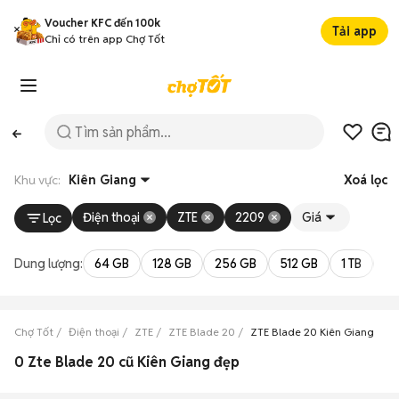
Voucher KFC đến 100k
Tải app
Chỉ có trên app Chợ Tốt
Khu vực:
Kiên Giang
Xoá lọc
Điện thoại
ZTE
2209
Giá
Lọc
Dung lượng:
64 GB
128 GB
256 GB
512 GB
1 TB
2 
Chợ Tốt
Điện thoại
ZTE
ZTE Blade 20
ZTE Blade 20 Kiên Giang
0 Zte Blade 20 cũ Kiên Giang đẹp