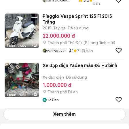
5.0
Cầm Đồ Quý
bán
Mobile
Piaggio Vespa Sprint 125 Fi 2015
Trắng
2015
Tay ga
Đã sử dụng
22.000.000 đ
Thành phố Thủ Đức
(
P. Long Bình
mới)
1 phút trước
7
4.1
7
đã bán
Van Nguyen
Xe đạp điện Yadea màu Đỏ Hư bình
Xe đạp điện
Đã sử dụng
1.000.000 đ
Thành phố Dĩ An
1 phút trước
1
Hô Đen
Xem thêm