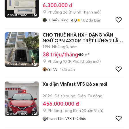
6.300.000 đ
Phường 26
(
P. Bình Thạnh
mới)
2 phút trước
5
4.0
402
đã bán
Lê Tuấn Hưng
CHO THUÊ NHÀ HXH ĐẶNG VĂN
NGỮ QPN 4X20M TRỆT LỬNG 2 LẦU
ST, GIÁ 38TR
1 PN
Nhà ngõ, hẻm
38 triệu/tháng
80 m²
Phường 10
(
P. Phú Nhuận
mới)
2 phút trước
7
1
đã bán
Yen Vy
Xe điện VinFast VF5 Đỏ xe mới
2026
Đã sử dụng
Điện
Tự động
456.000.000 đ
Phường Long Bình (Quận 9 cũ)
2 phút trước
3
Thanh Tâm VFX Thủ Đức