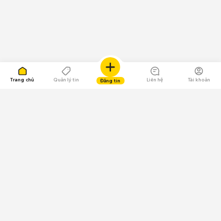
Trang chủ
Quản lý tin
Liên hệ
Tài khoản
Đăng tin
109.000 Bình chọn
Tải ứng dụng Chợ Tốt
Về Chợ Tốt
Quy chế sàn
Chính sách bảo mật
Giải quyết tranh chấp