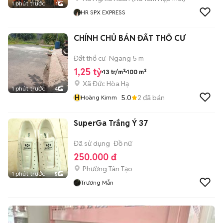
1 phút trước
1
HR SPX EXPRESS
CHÍNH CHỦ BÁN ĐẤT THỔ CƯ
Đất thổ cư
Ngang 5 m
1,25 tỷ
13 tr/m²
100 m²
Xã Đức Hòa Hạ
1 phút trước
4
H
5.0
2
đã bán
Hoàng Kimm
SuperGa Trắng Ý 37
Đã sử dụng
Đồ nữ
250.000 đ
Phường Tân Tạo
1 phút trước
5
Trương Mẫn