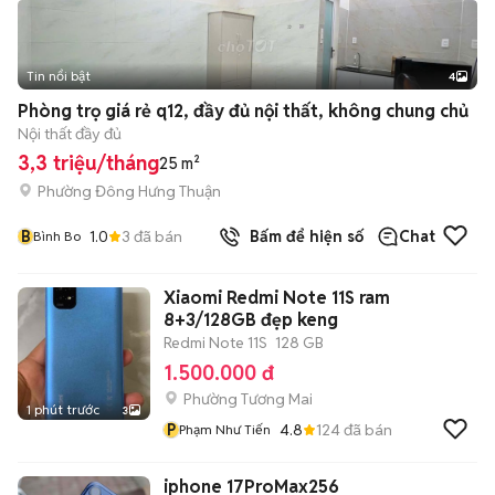
Tin nổi bật
4
Phòng trọ giá rẻ q12, đầy đủ nội thất, không chung chủ
Nội thất đầy đủ
3,3 triệu/tháng
25 m²
Phường Đông Hưng Thuận
B
1.0
3
đã bán
Bấm để hiện số
Chat
Bình Bo
Xiaomi Redmi Note 11S ram
8+3/128GB đẹp keng
Redmi Note 11S
128 GB
1.500.000 đ
Phường Tương Mai
1 phút trước
3
P
4.8
124
đã bán
Phạm Như Tiến
iphone 17ProMax256