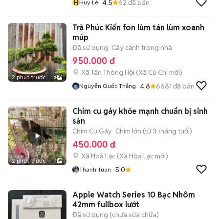
H
4.5
62
đã bán
Huy Lê
Trà Phúc Kiến fon lùm tán lùm xoanh
múp
Đã sử dụng
Cây cảnh trong nhà
950.000 đ
Xã Tân Thông Hội
(
Xã Củ Chi
mới)
2 phút trước
2
4.8
6681
đã bán
Nguyễn Quốc Thắng
Chim cu gáy khỏe mạnh chuẩn bị sinh
sản
Chim Cu Gáy
Chim lớn (từ 3 tháng tuổi)
450.000 đ
Xã Hoà Lạc
(
Xã Hòa Lạc
mới)
2 phút trước
1
5.0
Thanh Tuan
Apple Watch Series 10 Bạc Nhôm
42mm fullbox lướt
Đã sử dụng (chưa sửa chữa)