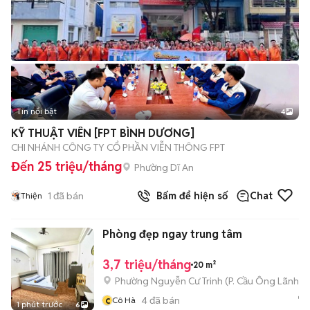
Tin nổi bật
4
KỸ THUẬT VIÊN [FPT BÌNH DƯƠNG]
CHI NHÁNH CÔNG TY CỔ PHẦN VIỄN THÔNG FPT
Đến 25 triệu/tháng
Phường Dĩ An
1
đã bán
Bấm để hiện số
Chat
Thiện
Phòng đẹp ngay trung tâm
3,7 triệu/tháng
20 m²
Phường Nguyễn Cư Trinh
(
P. Cầu Ông Lãnh
mớ
c
4
đã bán
Cô Hà
1 phút trước
6