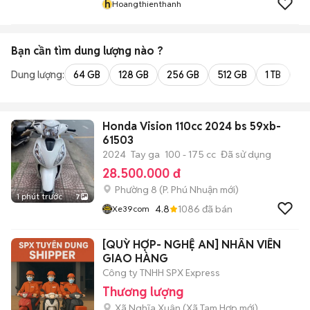
h
Hoangthienthanh
Bạn cần tìm
dung lượng
nào ?
Dung lượng:
64 GB
128 GB
256 GB
512 GB
1 TB
2 
Honda Vision 110cc 2024 bs 59xb-
61503
2024
Tay ga
100 - 175 cc
Đã sử dụng
28.500.000 đ
Phường 8
(
P. Phú Nhuận
mới)
1 phút trước
7
4.8
1086
đã bán
Xe39com
[QUỲ HỢP- NGHỆ AN] NHÂN VIÊN
GIAO HÀNG
Công ty TNHH SPX Express
Thương lượng
Xã Nghĩa Xuân
(
Xã Tam Hợp
mới)