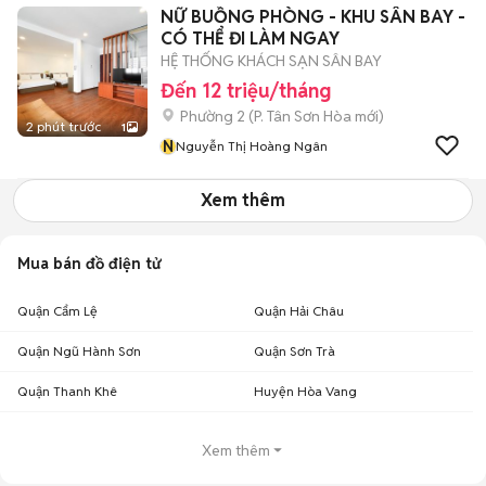
NỮ BUỒNG PHÒNG - KHU SÂN BAY -
CÓ THỂ ĐI LÀM NGAY
HỆ THỐNG KHÁCH SẠN SÂN BAY
Đến 12 triệu/tháng
Phường 2
(
P. Tân Sơn Hòa
mới)
2 phút trước
1
N
Nguyễn Thị Hoàng Ngân
Xem thêm
Mua bán đồ điện tử
Quận Cẩm Lệ
Quận Hải Châu
Quận Ngũ Hành Sơn
Quận Sơn Trà
Quận Thanh Khê
Huyện Hòa Vang
Xem thêm