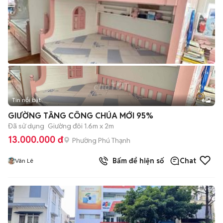
Tin nổi bật
6
+
2
GIƯỜNG TẦNG CÔNG CHÚA MỚI 95%
Đã sử dụng
Giường đôi 1.6m x 2m
13.000.000 đ
Phường Phú Thạnh
Bấm để hiện số
Chat
Vân Lê