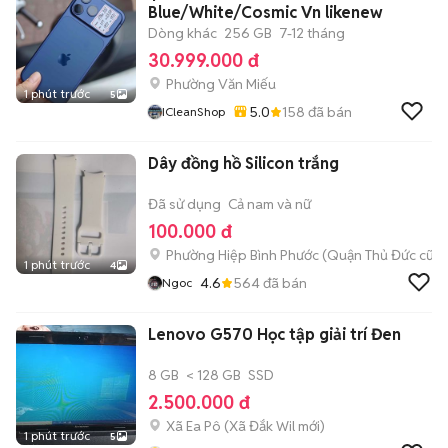
Blue/White/Cosmic Vn likenew
Dòng khác
256 GB
7-12 tháng
30.999.000 đ
Phường Văn Miếu
1 phút trước
5
5.0
158
đã bán
ICleanShop
Dây đồng hồ Silicon trắng
Đã sử dụng
Cả nam và nữ
100.000 đ
Phường Hiệp Bình Phước (Quận Thủ Đức cũ)
1 phút trước
4
4.6
564
đã bán
Ngoc
Lenovo G570 Học tập giải trí Đen
8 GB
< 128 GB
SSD
2.500.000 đ
Xã Ea Pô
(
Xã Đắk Wil
mới)
1 phút trước
5