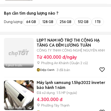
Bạn cần tìm
dung lượng
nào ?
Dung lượng:
64 GB
128 GB
256 GB
512 GB
1 TB
2 
LĐPT NAM HỖ TRỢ THI CÔNG HẠ
TẦNG CA ĐÊM LƯƠNG TUẦN
CÔNG TY TNHH CÔNG NGHỆ NGUYÊN ANH
Từ 400.000 đ/ngày
Phường An Khánh (Quận 2 cũ)
1 phút trước
D
3
đã bán
Diệp Oanh
Máy lạnh samsung 1.5hp2022 inveter
bảo hành 1 năm
Đã sử dụng
1.5 HP (ngựa)
4.300.000 đ
Phường Tây Thạnh
1 phút trước
3