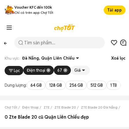
Voucher KFC đến 100k
Tải app
Chỉ có trên app Chợ Tốt
Khu vực:
Đà Nẵng, Quận Liên Chiểu
Xoá lọc
Điện thoại
67
Giá
Lọc
Dung lượng:
64 GB
128 GB
256 GB
512 GB
1 TB
2 
Chợ Tốt
Điện thoại
ZTE
ZTE Blade 20
ZTE Blade 20 Đà Nẵng
ZTE
0 Zte Blade 20 cũ Quận Liên Chiểu đẹp