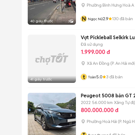
Phường Bình Hưng Hoà A
N
2.9
130
đã bán
Ngọc Nữ
40 giây trước
3
Vợt Pickleball Selkirk L
Đã sử dụng
1.999.000 đ
Xã An Đồng
(
P. An Hải
mới
t
5.0
3
đã bán
Toàn
41 giây trước
2022
56.000 km
Xăng
Tự đ
800.000.000 đ
Phường Hoà Hải
(
P. Ngũ 
4
đã bán