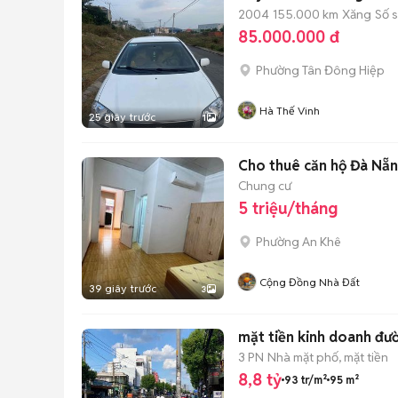
2004
155.000 km
Xăng
Số 
85.000.000 đ
Phường Tân Đông Hiệp
Hà Thế Vinh
25 giây trước
1
Cho thuê căn hộ Đà Nẵn
Chung cư
5 triệu/tháng
Phường An Khê
Cộng Đồng Nhà Đất
39 giây trước
3
mặt tiền kinh doanh đư
3 PN
Nhà mặt phố, mặt tiền
8,8 tỷ
93 tr/m²
95 m²