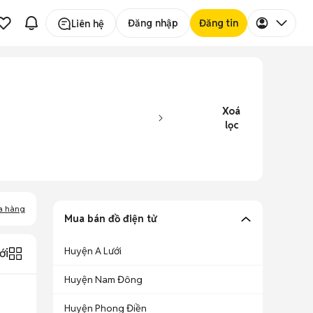
Đăng nhập
Đăng tin
Liên hệ
Xoá
lọc
a hàng
Mua bán đồ điện tử
Huyện A Lưới
ới
Huyện Nam Đông
Huyện Phong Điền