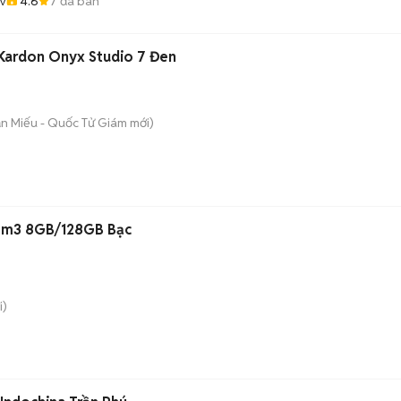
4.6
7
đã bán
v
Kardon Onyx Studio 7 Đen
ăn Miếu - Quốc Tử Giám
mới)
2 m3 8GB/128GB Bạc
i)