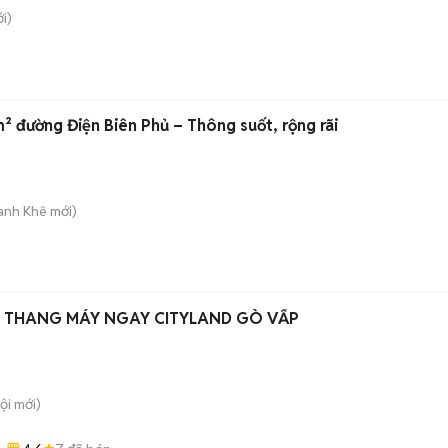
i)
² đường Điện Biên Phủ – Thông suốt, rộng rãi
hanh Khê
mới)
 THANG MÁY NGAY CITYLAND GÒ VẤP
ội
mới)