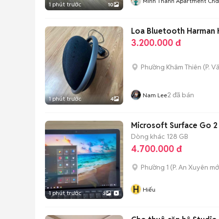
Minh Thành Apartment Chd
1 phút trước
10
Loa Bluetooth Harman 
3.200.000 đ
Phường Khâm Thiên
(
P. V
2
đã bán
Nam Lee
1 phút trước
4
Microsoft Surface Go 
Dòng khác
128 GB
4.700.000 đ
Phường 1
(
P. An Xuyên
mớ
H
Hiếu
1 phút trước
3