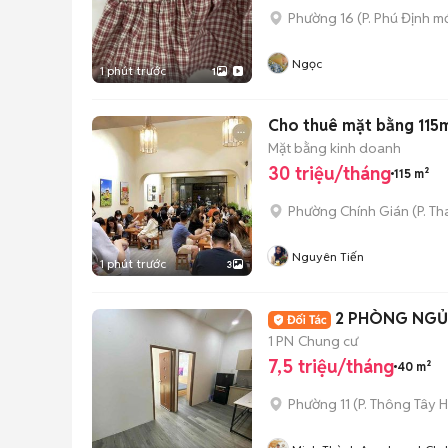
Phường 16
(
P. Phú Định
mớ
Ngọc
1 phút trước
1
Cho thuê mặt bằng 115m
Mặt bằng kinh doanh
30 triệu/tháng
115 m²
Phường Chính Gián
(
P. T
Nguyên Tiến
1 phút trước
3
2 PHÒNG NGỦ
1 PN
Chung cư
7,5 triệu/tháng
40 m²
Phường 11
(
P. Thông Tây H