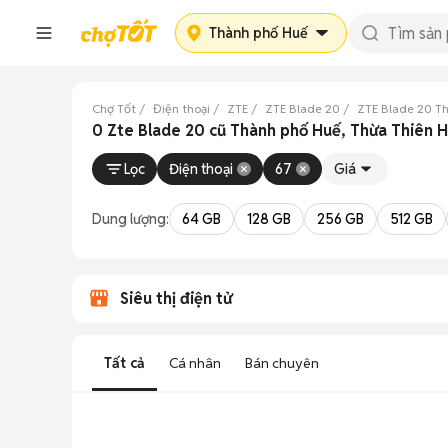
Thành phố Huế
Chợ Tốt
Điện thoại
ZTE
ZTE Blade 20
ZTE Blade 20 T
0 Zte Blade 20 cũ Thành phố Huế, Thừa Thiên 
Lọc
Điện thoại
67
Giá
Dung lượng:
64 GB
128 GB
256 GB
512 GB
Siêu thị điện tử
Tất cả
Cá nhân
Bán chuyên