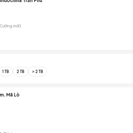
 Indochina Trần Phú
 Cường
mới)
1 TB
2 TB
> 2 TB
🍀XƯỞNG Y HÌNH 15x25m. Mã Lò