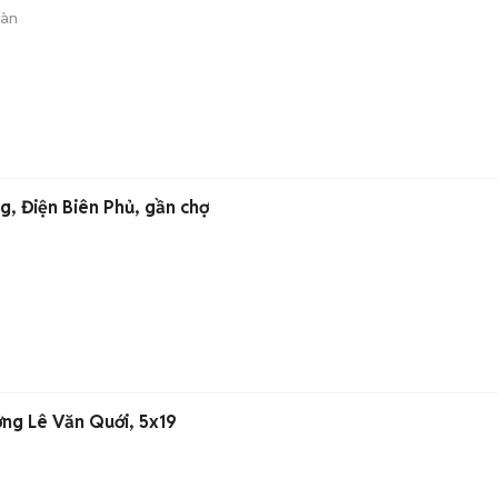
sàn
g, Điện Biên Phủ, gần chợ
ờng Lê Văn Quới, 5x19