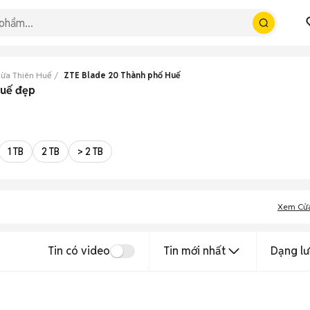
hừa Thiên Huế
ZTE Blade 20 Thành phố Huế
Huế đẹp
1 TB
2 TB
> 2 TB
Xem Cử
Tin có video
Tin mới nhất
Dạng lư