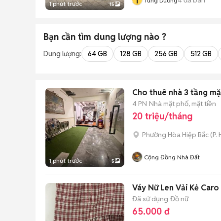
T
Tung Duong
1 phút trước
15
Bạn cần tìm
dung lượng
nào ?
Dung lượng:
64 GB
128 GB
256 GB
512 GB
Cho thuê nhà 3 tầng mặ
4 PN
Nhà mặt phố, mặt tiền
20 triệu/tháng
Phường Hòa Hiệp Bắc
(
P.
Cộng Đồng Nhà Đất
1 phút trước
5
Váy Nữ Len Vải Kẻ Caro
Đã sử dụng
Đồ nữ
65.000 đ