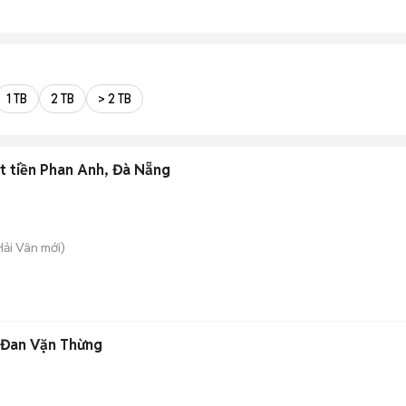
1 TB
2 TB
> 2 TB
t tiền Phan Anh, Đà Nẵng
 Hải Vân
mới)
 Đan Vặn Thừng