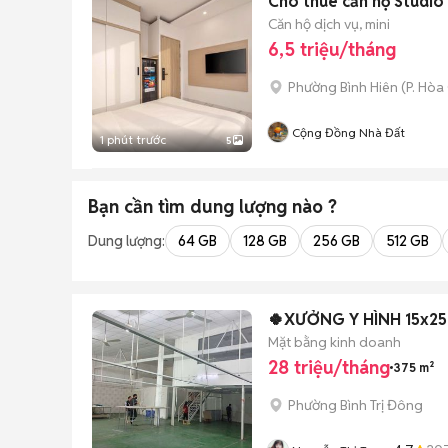
Cho thuê căn hộ Studio
Căn hộ dịch vụ, mini
6,5 triệu/tháng
Phường Bình Hiên
(
P. Hòa
Cộng Đồng Nhà Đất
1 phút trước
5
Bạn cần tìm
dung lượng
nào ?
Dung lượng:
64 GB
128 GB
256 GB
512 GB
Mặt bằng kinh doanh
28 triệu/tháng
375 m²
Phường Bình Trị Đông