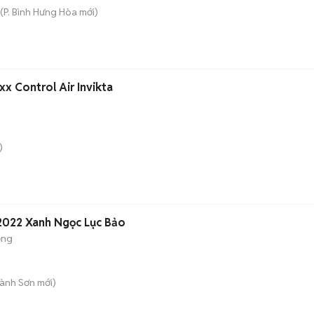
(
P. Bình Hưng Hòa
mới)
uxx Control Air Invikta
)
Peugeot 5008 bản GT 2022 Xanh Ngọc Lục Bảo
ộng
Hành Sơn
mới)