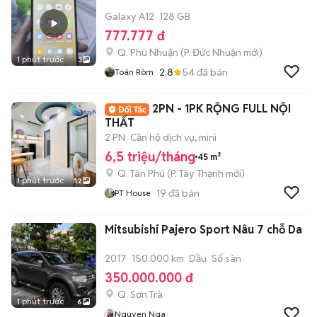
Galaxy A12
128 GB
777.777 đ
Q. Phú Nhuận
(
P. Đức Nhuận
mới)
1 phút trước
3
2.8
54
đã bán
Toán Ròm
2PN - 1PK RỘNG FULL NỘI
THẤT
2 PN
Căn hộ dịch vụ, mini
6,5 triệu/tháng
45 m²
Q. Tân Phú
(
P. Tây Thạnh
mới)
1 phút trước
12
19
đã bán
PT House
Mitsubishi Pajero Sport Nâu 7 chỗ Da
2017
150.000 km
Dầu
Số sàn
350.000.000 đ
Q. Sơn Trà
1 phút trước
6
Nguyen Nga