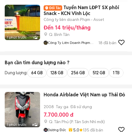
Tuyển Nam LĐPT SX phôi
Snack - KCN Vĩnh Lộc
Công ty liên doanh Phạm - Asset
Đến 14 triệu/tháng
Q. Bình Tân
1 phút trước
1
18
đã bán
Công Ty Liên Doanh Phạm
Asset
Bạn cần tìm
dung lượng
nào ?
Dung lượng:
64 GB
128 GB
256 GB
512 GB
1 TB
2 
Honda Airblade Việt Nam up Thái Đỏ
2008
Tay ga
Đã sử dụng
7.700.000 đ
Q. Tân Phú
(
P. Tân Sơn Nhì
mới)
1 phút trước
8
5.0
135
đã bán
Dương Đức