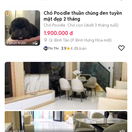
Chó Poodle thuần chủng đen tuyền
mặt đẹp 2 tháng
Chó Poodle
Chó con (dưới 3 tháng tuổi)
1.900.000 đ
Q. Bình Tân
(
P. Bình Hưng Hòa
mới)
1 phút trước
3
3.9
4
đã bán
Thi Thi
Tin nổi bật
9