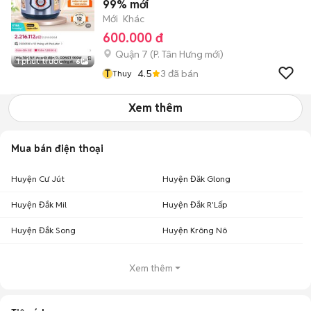
99% mới
Mới
Khác
600.000 đ
Quận 7
(
P. Tân Hưng
mới)
1 phút trước
6
T
4.5
3
đã bán
Thuy
Xem thêm
Mua bán điện thoại
Huyện Cư Jút
Huyện Đăk Glong
Huyện Đắk Mil
Huyện Đắk R'Lấp
Huyện Đắk Song
Huyện Krông Nô
Xem thêm