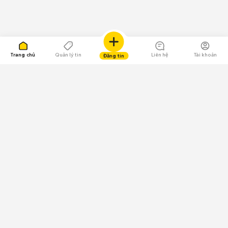
Trang chủ
Quản lý tin
Liên hệ
Tài khoản
Đăng tin
109.000 Bình chọn
Tải ứng dụng Chợ Tốt
Về Chợ Tốt
Quy chế sàn
Chính sách bảo mật
Giải quyết tranh chấp
CÔNG TY TNHH CHỢ TỐT - Người đại diện theo pháp luật:
Nguyễn Trọng Tấn; GPDKKD: 0312120782 do Sở KH & ĐT TP.HCM cấp ngày
11/01/2013;