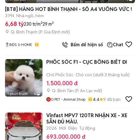
+
2
[BT8] HÀNG HOT BÌNH THẠNH - SỔ A4 VUÔNG VỨC !
3 PN
Nhà ngõ, hẻm
6,68 tỷ
230 tr/m²
29 m²
Q. Bình Thạnh
(
P. Gia Định
mới)
Bấm để hiện số
Chat
BĐS S-HOME
PHỐC SÓC F1 - CỤC BÔNG BIẾT ĐI
Chó Phốc Sóc
Chó con (dưới 3 tháng tuổi)
1.500.000 đ
Q. Bình Tân
(
P. An Lạc
mới)
1 phút trước
6
4.4
9
đã bán
O PET - Animal Shop
Vinfast MPV7 120TR NHẬN XE - XE
SẴN ĐỦ MÀU.
2026
Mới
Điện
Tự động
693.000.000 đ