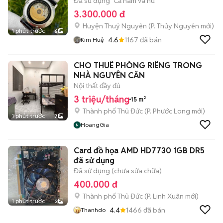
Đã sử dụng
Cả nam và nữ
3.300.000 đ
Huyện Thuỷ Nguyên
(
P. Thủy Nguyên
mới)
1 phút trước
6
4.6
1167
đã bán
Kim Huệ
CHO THUÊ PHÒNG RIÊNG TRONG
NHÀ NGUYÊN CĂN
Nội thất đầy đủ
3 triệu/tháng
15 m²
Thành phố Thủ Đức
(
P. Phước Long
mới)
1 phút trước
7
HoangGia
Card đồ họa AMD HD7730 1GB DR5
đã sử dụng
Đã sử dụng (chưa sửa chữa)
400.000 đ
Thành phố Thủ Đức
(
P. Linh Xuân
mới)
1 phút trước
3
4.4
1466
đã bán
Thanhdo