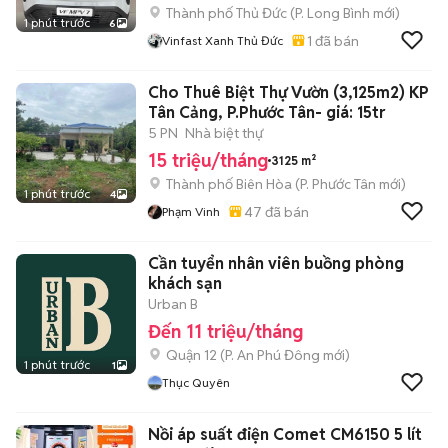
Thành phố Thủ Đức
(
P. Long Bình
mới)
1 phút trước
6
1
đã bán
Vinfast Xanh Thủ Đức
Cho Thuê Biệt Thự Vườn (3,125m2) KP
Tân Cảng, P.Phước Tân- giá: 15tr
5 PN
Nhà biệt thự
15 triệu/tháng
3125 m²
Thành phố Biên Hòa
(
P. Phước Tân
mới)
1 phút trước
4
47
đã bán
Phạm Vinh
Cần tuyển nhân viên buồng phòng
khách sạn
Urban B
Đến 11 triệu/tháng
Quận 12
(
P. An Phú Đông
mới)
1 phút trước
1
Thục Quyên
Nồi áp suất điện Comet CM6150 5 lít