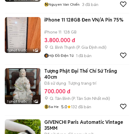
N
3
đã bán
Nguyen Van Chiến
iPhone 11 128GB Đen VN/A Pin 75%
iPhone 11
128 GB
3.800.000 đ
Q. Bình Thạnh
(
P. Gia Định
mới)
1 phút trước
5
1
đã bán
Hội Đồ Điện Tử
Tượng Phật Đại Thế Chí Sứ Trắng
40cm
Đã sử dụng
Tượng trang trí
700.000 đ
Q. Tân Bình
(
P. Tân Sơn Nhất
mới)
1 phút trước
1
B
5.0
132
đã bán
Ba He
GIVENCHI Paris Automatic Vintage
35MM