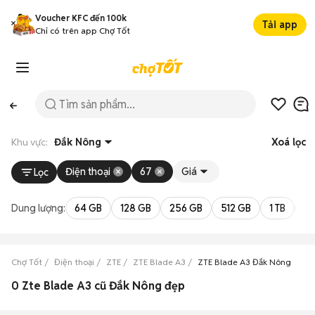
Voucher KFC đến 100k
Tải app
Chỉ có trên app Chợ Tốt
Khu vực:
Đắk Nông
Xoá lọc
Điện thoại
67
Giá
Lọc
Dung lượng:
64 GB
128 GB
256 GB
512 GB
1 TB
2 
Chợ Tốt
Điện thoại
ZTE
ZTE Blade A3
ZTE Blade A3 Đắk Nông
0 Zte Blade A3 cũ Đắk Nông đẹp