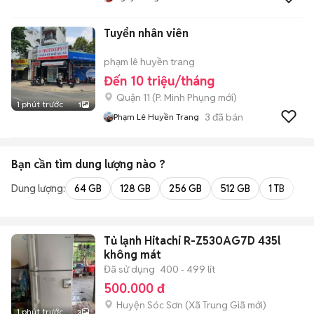
Tuyển nhân viên
phạm lê huyền trang
Đến 10 triệu/tháng
Quận 11
(
P. Minh Phụng
mới)
1 phút trước
1
3
đã bán
Phạm Lê Huyền Trang
Bạn cần tìm
dung lượng
nào ?
Dung lượng:
64 GB
128 GB
256 GB
512 GB
1 TB
2 
Tủ lạnh Hitachi R-Z530AG7D 435l
không mát
Đã sử dụng
400 - 499 lít
500.000 đ
Huyện Sóc Sơn
(
Xã Trung Giã
mới)
1 phút trước
3