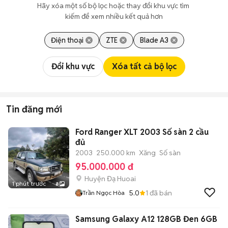
Hãy xóa một số bộ lọc hoặc thay đổi khu vực tìm 
kiếm để xem nhiều kết quả hơn
Điện thoại
ZTE
Blade A3
Đổi khu vực
Xóa tất cả bộ lọc
Tin đăng mới
Ford Ranger XLT 2003 Số sàn 2 cầu
đủ
2003
250.000 km
Xăng
Số sàn
95.000.000 đ
Huyện Đạ Huoai
1 phút trước
8
5.0
1
đã bán
Trần Ngọc Hòa
Samsung Galaxy A12 128GB Đen 6GB