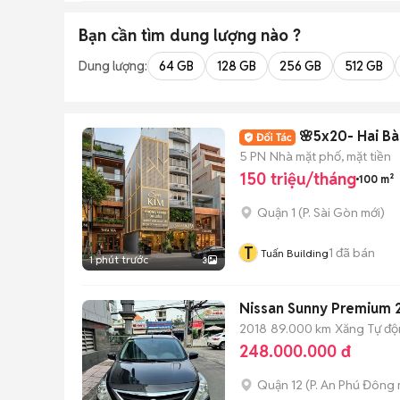
Bạn cần tìm
dung lượng
nào ?
Dung lượng:
64 GB
128 GB
256 GB
512 GB
🌸5x20- Hai Bà
5 PN
Nhà mặt phố, mặt tiền
150 triệu/tháng
100 m²
Quận 1
(
P. Sài Gòn
mới)
T
1
đã bán
Tuấn Building
1 phút trước
3
Nissan Sunny Premium 201
2018
89.000 km
Xăng
Tự đ
248.000.000 đ
Quận 12
(
P. An Phú Đông