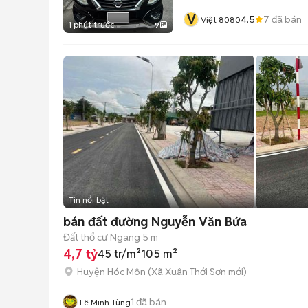
V
4.5
7
đã bán
Việt 8080
1 phút trước
9
Tin nổi bật
bán đất đường Nguyễn Văn Bứa
Đất thổ cư
Ngang 5 m
4,7 tỷ
45 tr/m²
105 m²
Huyện Hóc Môn
(
Xã Xuân Thới Sơn
mới)
1
đã bán
Lê Minh Tùng