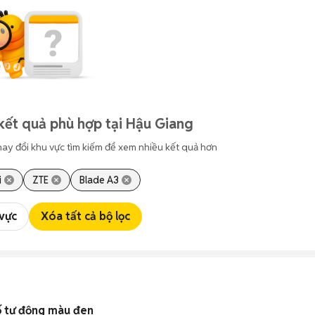
kết quả phù hợp tại Hậu Giang
hay đổi khu vực tìm kiếm để xem nhiều kết quả hơn
i
ZTE
Blade A3
 vực
Xóa tất cả bộ lọc
ố tự động màu đen