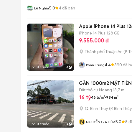
5.0
4
đã bán
Lê Nghĩa
Apple iPhone 14 Plus 
iPhone 14 Plus
128 GB
9.555.000 đ
Thành phố Thuận An
(
P. 
4.4
390
đã b
Phan Trung
1 phút trước
6
GẦN 1000m2 MẶT TIỀ
Đất thổ cư
Ngang 13,7 m
16 tỷ
16 tr/m²
984 m²
Q. Bình Thuỷ
(
P. Bình Thủy
N
5.0
8
đ
NGUYỄN GIA LIÊM
1 phút trước
4