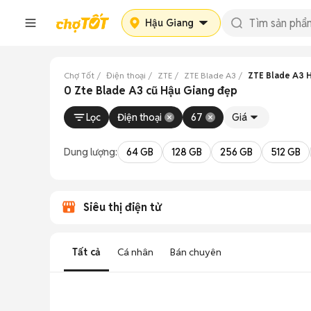
Hậu Giang
Chợ Tốt
Điện thoại
ZTE
ZTE Blade A3
ZTE Blade A3 
0 Zte Blade A3 cũ Hậu Giang đẹp
Lọc
Điện thoại
67
Giá
Dung lượng:
64 GB
128 GB
256 GB
512 GB
Siêu thị điện tử
Tất cả
Cá nhân
Bán chuyên