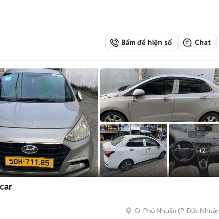
Bấm để hiện số
Chat
+
2
car
Q. Phú Nhuận
(
P. Đức Nhuậ