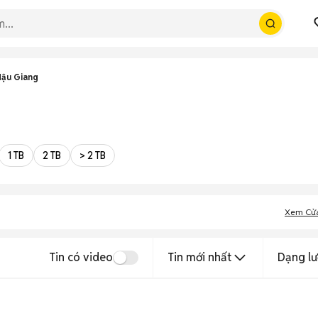
Hậu Giang
1 TB
2 TB
> 2 TB
Xem Cử
Tin có video
Tin mới nhất
Dạng lư