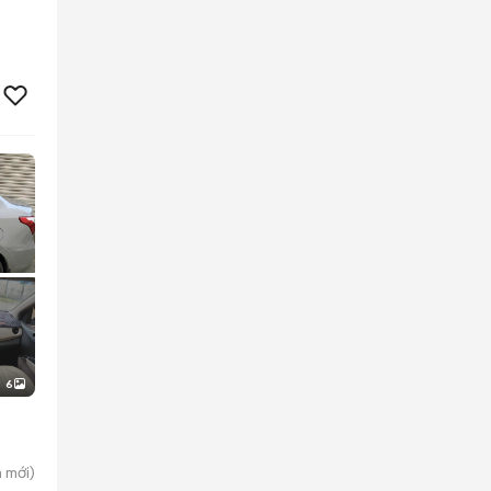
6
n
mới)