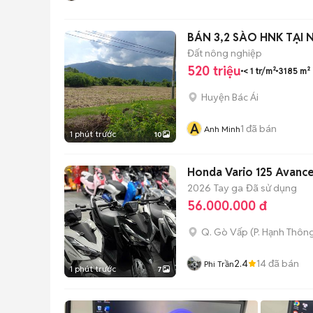
BÁN 3,2 SÀO HNK TẠI
Đất nông nghiệp
520 triệu
< 1 tr/m²
3185 m²
Huyện Bác Ái
A
1
đã bán
Anh Minh
1 phút trước
10
Honda Vario 125 Avanc
2026
Tay ga
Đã sử dụng
56.000.000 đ
Q. Gò Vấp
(
P. Hạnh Thôn
2.4
14
đã bán
Phi Trần
1 phút trước
7