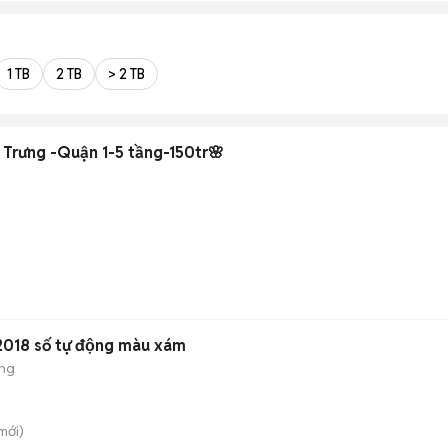
1 TB
2 TB
> 2 TB
 Trưng -Quận 1-5 tầng-150tr🌸
8 số tự động màu xám
ộng
mới)