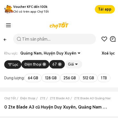
Voucher KFC đến 100k
Tải app
Chỉ có trên app Chợ Tốt
Khu vực:
Quảng Nam, Huyện Duy Xuyên
Xoá lọc
Điện thoại
67
Giá
Lọc
Dung lượng:
64 GB
128 GB
256 GB
512 GB
1 TB
2 
Chợ Tốt
Điện thoại
ZTE
ZTE Blade A3
ZTE Blade A3 Quảng Nam
0 Zte Blade A3 cũ Huyện Duy Xuyên, Quảng Nam đẹp