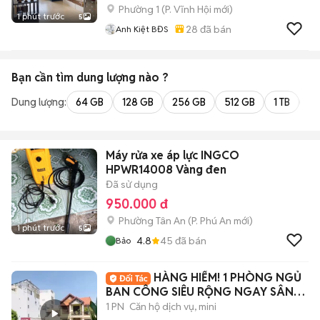
Phường 1
(
P. Vĩnh Hội
mới)
1 phút trước
5
28
đã bán
Anh Kiệt BĐS
Bạn cần tìm
dung lượng
nào ?
Dung lượng:
64 GB
128 GB
256 GB
512 GB
1 TB
2 
Máy rửa xe áp lực INGCO
HPWR14008 Vàng đen
Đã sử dụng
950.000 đ
Phường Tân An
(
P. Phú An
mới)
1 phút trước
5
4.8
45
đã bán
Bảo
HÀNG HIẾM! 1 PHÒNG NGỦ
BAN CÔNG SIÊU RỘNG NGAY SÂN
BAY
1 PN
Căn hộ dịch vụ, mini