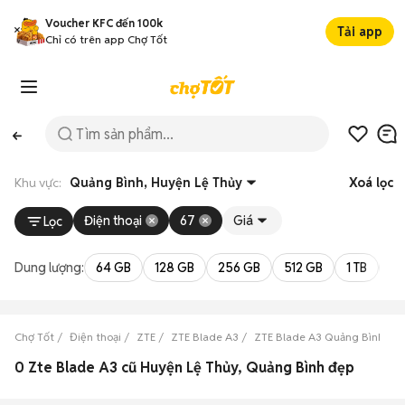
Voucher KFC đến 100k
Tải app
Chỉ có trên app Chợ Tốt
Khu vực:
Quảng Bình, Huyện Lệ Thủy
Xoá lọc
Điện thoại
67
Giá
Lọc
Dung lượng:
64 GB
128 GB
256 GB
512 GB
1 TB
2 
Chợ Tốt
Điện thoại
ZTE
ZTE Blade A3
ZTE Blade A3 Quảng Bình
0 Zte Blade A3 cũ Huyện Lệ Thủy, Quảng Bình đẹp