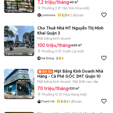
7,2 triệu/tháng
40 m²
Phường 2
(
P. Tân Sơn Hòa
mới)
1 phút trước
8
5.0
2
đã bán
Lynhhome
Cho Thuê Nhà MT Nguyễn Thị Minh
Khai Quận 3
Mặt bằng kinh doanh
100 triệu/tháng
600 m²
Phường 11
(
P. Vườn Lài
mới)
1 phút trước
3
3.0
Hải Đông
Mặt Bằng Kinh Doanh Nhà
Hàng - Cà Phê GÓC 2MT Quận 10
Mặt bằng kinh doanh
Nội thất cao cấp
70 triệu/tháng
220 m²
Phường 12
(
P. Hòa Hưng
mới)
1 phút trước
6
5.0
1
đã bán
Thanh Hà