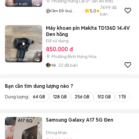
Phường Hưng Lợi
(
P. Tân An
mới)
1 phút trước
5
7699
đã
5.0
Cầm Đồ Quý
bán
Mobile
Máy khoan pin Makita TD136D 14.4V
Đen hồng
Đã sử dụng
850.000 đ
Phường Bình Hưng Hòa
1 phút trước
3
22
đã bán
Hải
Bạn cần tìm
dung lượng
nào ?
Dung lượng:
64 GB
128 GB
256 GB
512 GB
1 TB
2 
Samsung Galaxy A17 5G Đen
Dòng khác