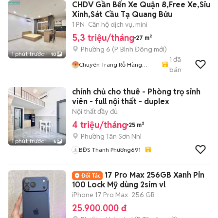
CHDV Gần Bến Xe Quận 8,Free Xe,Siu
Xinh,Sát Cầu Tạ Quang Bửu
1 PN
Căn hộ dịch vụ, mini
5,3 triệu/tháng
27 m²
Phường 6
(
P. Bình Đông
mới)
1 phút trước
10
1
đã
Chuyên Trang Rỗ Hàng
bán
HIFRIENDZ
chính chủ cho thuê - Phòng trọ sinh
viên - full nội thất - duplex
Nội thất đầy đủ
4 triệu/tháng
25 m²
Phường Tân Sơn Nhì
1 phút trước
5
BĐS Thanh Phương691
17 Pro Max 256GB Xanh Pin
100 Lock Mỹ dùng 2sim vl
iPhone 17 Pro Max
256 GB
25.900.000 đ