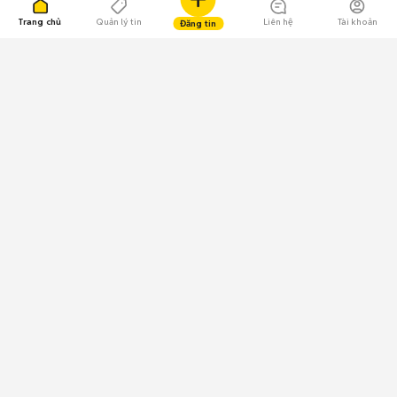
Trang chủ
Quản lý tin
Liên hệ
Tài khoản
Đăng tin
109.000 Bình chọn
Tải ứng dụng Chợ Tốt
Về Chợ Tốt
Quy chế sàn
Chính sách bảo mật
Giải quyết tranh chấp
CÔNG TY TNHH CHỢ TỐT - Người đại diện theo pháp luật:
Nguyễn Trọng Tấn; GPDKKD: 0312120782 do Sở KH & ĐT TP.HCM cấp ngày
11/01/2013;
GPMXH: 185/GP-BTTTT do Bộ Thông tin và Truyền thông
cấp ngày 09/07/2024 - Chịu trách nhiệm
nội dung: Trần Hoàng Ly.
Chính sách sử dụng
Địa chỉ: Tầng 18, Toà nhà UOA, Số 6 đường Tân Trào, Phường Tân Mỹ,
Thành phố Hồ Chí Minh, Việt Nam;