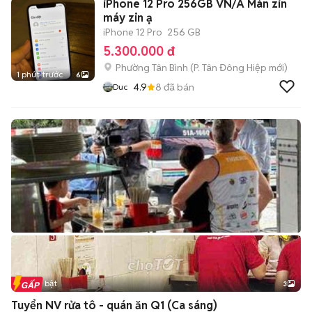
iPhone 12 Pro 256GB VN/A Màn zin
máy zin ạ
iPhone 12 Pro
256 GB
5.300.000 đ
Phường Tân Bình
(
P. Tân Đông Hiệp
mới)
1 phút trước
6
4.9
8
đã bán
Duc
Tin nổi bật
3
Tuyển NV rửa tô - quán ăn Q1 (Ca sáng)