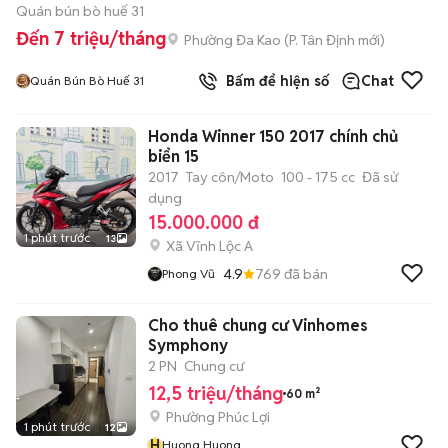
Quán bún bò huế 31
Đến 7 triệu/tháng
Phường Đa Kao
(
P. Tân Định
mới)
Bấm để hiện số
Chat
Quán Bún Bò Huế 31
Honda Winner 150 2017 chính chủ
biển 15
2017
Tay côn/Moto
100 - 175 cc
Đã sử
dụng
15.000.000 đ
1 phút trước
13
Xã Vĩnh Lộc A
4.9
769
đã bán
Phong Vũ
Cho thuê chung cư Vinhomes
Symphony
2 PN
Chung cư
12,5 triệu/tháng
60 m²
Phường Phúc Lợi
1 phút trước
12
H
Huong Huong