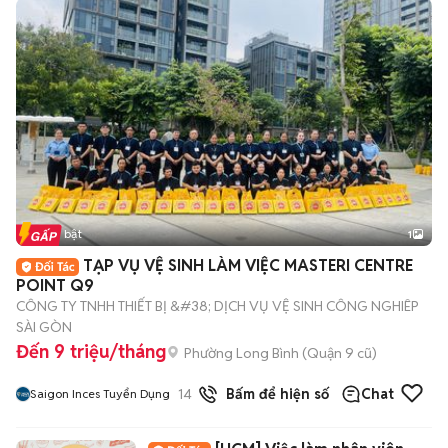
Tin nổi bật
1
TẠP VỤ VỆ SINH LÀM VIỆC MASTERI CENTRE
POINT Q9
CÔNG TY TNHH THIẾT BỊ &#38; DỊCH VỤ VỆ SINH CÔNG NGHIÊP
SÀI GÒN
Đến 9 triệu/tháng
Phường Long Bình (Quận 9 cũ)
14
đã bán
Bấm để hiện số
Chat
Saigon Inces Tuyển Dụng