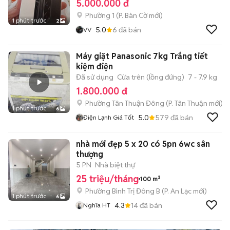
5.000.000 đ
Phường 1
(
P. Bàn Cờ
mới)
1 phút trước
2
5.0
6
đã bán
VV
Máy giặt Panasonic 7kg Trắng tiết
kiệm điện
Đã sử dụng
Cửa trên (lồng đứng)
7 - 7.9 kg
1.800.000 đ
Phường Tân Thuận Đông
(
P. Tân Thuận
mới)
1 phút trước
6
5.0
579
đã bán
Điện Lạnh Giá Tốt
nhà mới đẹp 5 x 20 có 5pn 6wc sân
thượng
5 PN
Nhà biệt thự
25 triệu/tháng
100 m²
Phường Bình Trị Đông B
(
P. An Lạc
mới)
1 phút trước
6
4.3
14
đã bán
Nghĩa HT