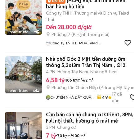
[HCM] Việc làm nhân viên
bán hàng hủ tiếu
Công ty TNHH Thương mại và Dịch vụ Talad
Thai
Đến 28.000 đ/giờ
1 phút trước
2
Phường 7
(
P. Hạnh Thông
mới)
Công Ty TNHH TMDV Talad
Thai
Nhà phố Góc 2 Mặt tiền đường 8m
thông 5,3x13m Trần Thị Năm , Q12
4 PN
Hướng Tây Nam
Nhà ngõ, hẻm
6,58 tỷ
106 tr/m²
62 m²
Phường Tân Chánh Hiệp
(
P. Trung Mỹ Tây
mới
1 phút trước
12
17
đã
4.9
CHUYÊN NHÀ ĐẤT QUẬN
bán
12
Cần bán căn hộ chung cư Orient, 3PN,
Full nội thất, hướng gió mát mẻ
3 PN
Chung cư
7 tỷ
70 tr/m²
100 m²