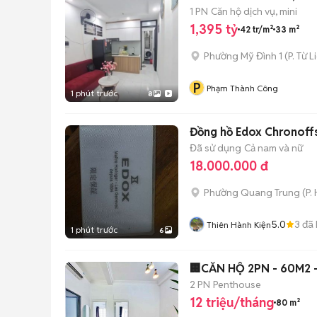
1 PN
Căn hộ dịch vụ, mini
1,395 tỷ
42 tr/m²
33 m²
Phường Mỹ Đình 1
(
P. Từ 
P
Phạm Thành Công
1 phút trước
8
Đồng hồ Edox Chronoff
Đã sử dụng
Cả nam và nữ
18.000.000 đ
Phường Quang Trung
(
P.
5.0
3
đã 
Thiên Hành Kiện
1 phút trước
6
🏢CĂN HỘ 2PN - 60M2 
2 PN
Penthouse
12 triệu/tháng
80 m²