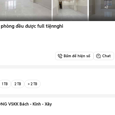
+
2
 phòng đều được full tiệnnghi
Bấm để hiện số
Chat
1 TB
2 TB
> 2 TB
G VSKK Bách - Kinh - Xây