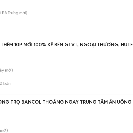
ai Bà Trưng
mới)
THÊM 10P MỚI 100% KẾ BÊN GTVT, NGOẠI THƯƠNG, HUT
Tây
mới)
ã bán
ÒNG TRỌ BANCOL THOÁNG NGAY TRUNG TÂM ĂN UỐNG
mới)