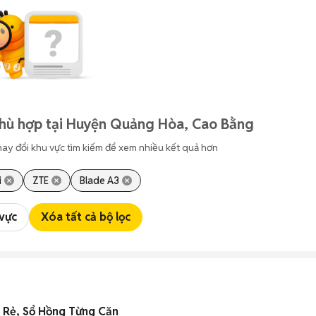
phù hợp tại Huyện Quảng Hòa, Cao Bằng
hay đổi khu vực tìm kiếm để xem nhiều kết quả hơn
i
ZTE
Blade A3
 vực
Xóa tất cả bộ lọc
 Rẻ, Sổ Hồng Từng Căn