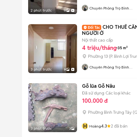
Chuyên Phòng Trọ Bình
2 phút trước
11
Thạnh- TP HCM
CHO THUÊ CĂN
NGƯỜI Ở
Nội thất cao cấp
4 triệu/tháng
35 m²
Phường 13
(
P. Bình Lợi Tr
Chuyên Phòng Trọ Bình
3 phút trước
9
Thạnh- TP HCM
Gỗ lũa Gỗ Nâu
Đã sử dụng
Các loại khác
100.000 đ
Phường Bình Trưng Tây (Q
H
4.3
2
đã bán
Hoàng
3 phút trước
3