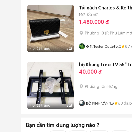
Túi xách Charles & Keit
Mới
Đồ nữ
1.480.000 đ
Phường 13
(
P. Phú Lâm
mớ
5.0
87
Gift Tester Outlet
4 phút trước
6
bộ Khung treo TV 55" trở
40.000 đ
Phường Tân Hưng
4.9
63
đã 
BỘ KINH VÂN
4 phút trước
3
Bạn cần tìm
dung lượng
nào ?