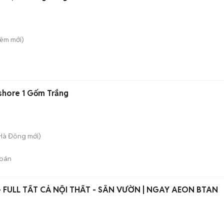
Liêm
mới)
shore 1 Gốm Trắng
 Hà Đông
mới)
bán
- FULL TẤT CẢ NỘI THẤT - SÂN VƯỜN | NGAY AEON BTAN