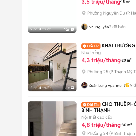
3,5 triệu/tháng
15 m²
Phường Nguyễn Du
(
P. H
2
đã bán
Nhi Nguyễn
2 phút trước
3
KHAI TRƯƠNG 
Nhà trống
4,3 triệu/tháng
20 m²
Phường 25
(
P. Thạnh Mỹ 
9
đ
Xuân Long Aparment
2 phút trước
11
CHO THUÊ PH
BÌNH THẠNH
Nội thất cao cấp
4,8 triệu/tháng
30 m²
Phường 24
(
P. Bình Thạnh