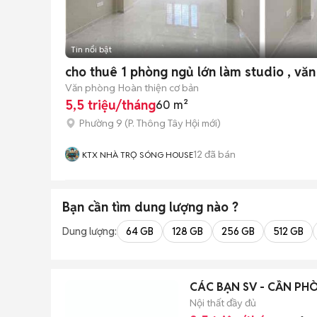
Tin nổi bật
cho thuê 1 phòng ngủ lớn làm studio , văn
Văn phòng
Hoàn thiện cơ bản
5,5 triệu/tháng
60 m²
Phường 9
(
P. Thông Tây Hội
mới)
12
đã bán
KTX NHÀ TRỌ SÓNG HOUSE
Bạn cần tìm
dung lượng
nào ?
Dung lượng:
64 GB
128 GB
256 GB
512 GB
CÁC BẠN SV - CẦN PHÒN
Nội thất đầy đủ