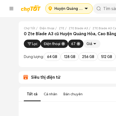
Huyện Quảng Hòa
Chợ Tốt
Điện thoại
ZTE
ZTE Blade A3
ZTE Blade A3 C
0 Zte Blade A3 cũ Huyện Quảng Hòa, Cao Bằn
Lọc
Điện thoại
67
Giá
Dung lượng:
64 GB
128 GB
256 GB
512 GB
Siêu thị điện tử
Tất cả
Cá nhân
Bán chuyên