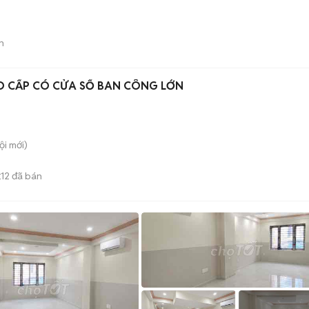
n
O CẤP CÓ CỬA SỐ BAN CÔNG LỚN
ội
mới)
12
đã bán
E