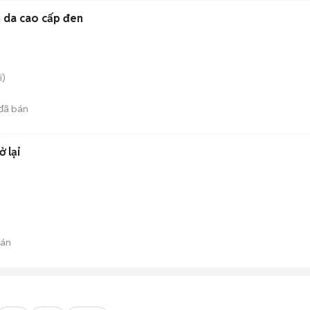
h da cao cấp đen
i)
đã bán
 lại
bán