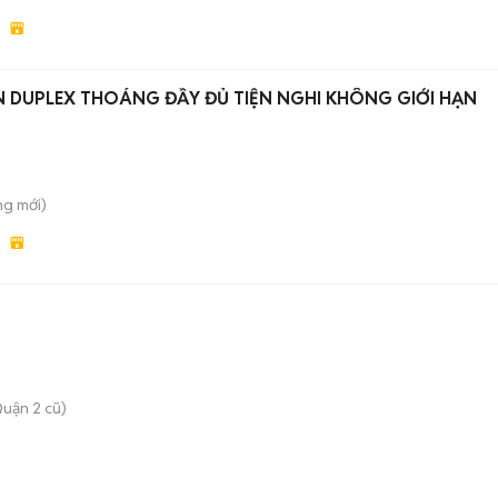
 DUPLEX THOÁNG ĐẦY ĐỦ TIỆN NGHI KHÔNG GIỚI HẠN
ung
mới)
uận 2 cũ)