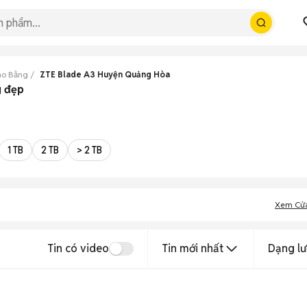
ao Bằng
ZTE Blade A3 Huyện Quảng Hòa
g đẹp
1 TB
2 TB
> 2 TB
Xem Cử
Tin có video
Tin mới nhất
Dạng lư