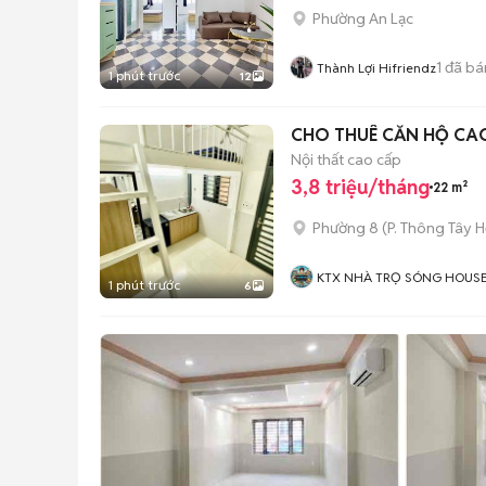
Phường An Lạc
1
đã bá
Thành Lợi Hifriendz
1 phút trước
12
CHO THUÊ CĂN HỘ CA
Nội thất cao cấp
3,8 triệu/tháng
22 m²
Phường 8
(
P. Thông Tây H
KTX NHÀ TRỌ SÓNG HOUS
1 phút trước
6