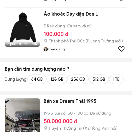
Áo khoác Dày dặn Đen L
Đã sử dụng
Cả nam và nữ
100.000 đ
Thành phố Thủ Đức
(
P. Long Trường
mới)
2 phút trước
2
Thaodang
Bạn cần tìm
dung lượng
nào ?
Dung lượng:
64 GB
128 GB
256 GB
512 GB
1 TB
2 
Bán xe Dream Thái 1995
1995
Xe số
50 - 100 cc
Đã sử dụng
50.000.000 đ
Huyện Thường Tín
(
Xã Hồng Vân
mới)
2 phút trước
4