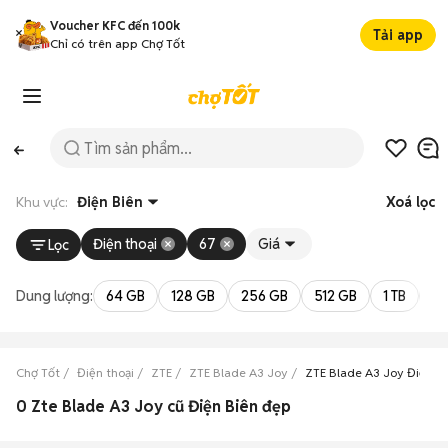
Voucher KFC đến 100k
Tải app
Chỉ có trên app Chợ Tốt
Khu vực:
Điện Biên
Xoá lọc
Điện thoại
67
Giá
Lọc
Dung lượng:
64 GB
128 GB
256 GB
512 GB
1 TB
2 
Chợ Tốt
Điện thoại
ZTE
ZTE Blade A3 Joy
ZTE Blade A3 Joy Điện B
0 Zte Blade A3 Joy cũ Điện Biên đẹp