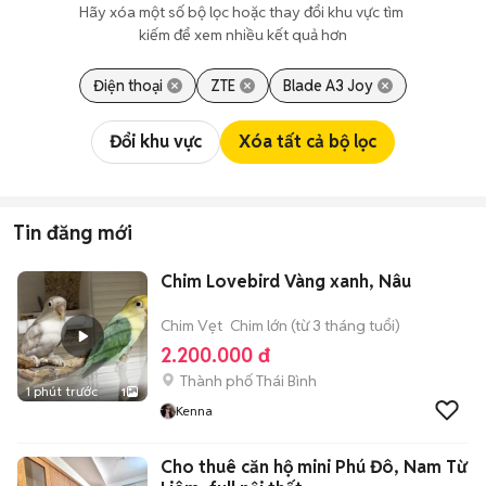
Hãy xóa một số bộ lọc hoặc thay đổi khu vực tìm 
kiếm để xem nhiều kết quả hơn
Điện thoại
ZTE
Blade A3 Joy
Đổi khu vực
Xóa tất cả bộ lọc
Tin đăng mới
Chim Lovebird Vàng xanh, Nâu
Chim Vẹt
Chim lớn (từ 3 tháng tuổi)
2.200.000 đ
Thành phố Thái Bình
1 phút trước
1
Kenna
Cho thuê căn hộ mini Phú Đô, Nam Từ