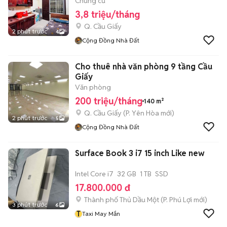
Chung cư
3,8 triệu/tháng
Q. Cầu Giấy
2 phút trước
4
Cộng Đồng Nhà Đất
Cho thuê nhà văn phòng 9 tầng Cầu
Giấy
Văn phòng
200 triệu/tháng
140 m²
Q. Cầu Giấy
(
P. Yên Hòa
mới)
2 phút trước
5
Cộng Đồng Nhà Đất
Surface Book 3 i7 15 inch Like new
Intel Core i7
32 GB
1 TB
SSD
17.800.000 đ
Thành phố Thủ Dầu Một
(
P. Phú Lợi
mới)
3 phút trước
6
T
Taxi May Mắn