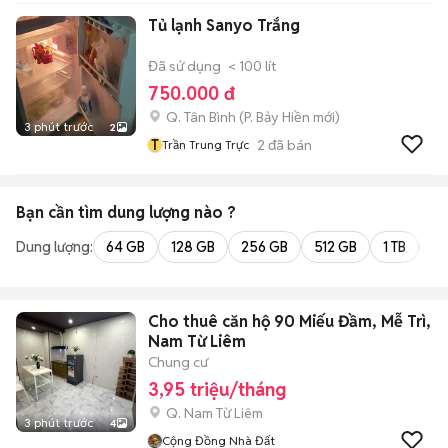
Tủ lạnh Sanyo Trắng
Đã sử dụng
< 100 lít
750.000 đ
Q. Tân Bình
(
P. Bảy Hiền
mới)
3 phút trước
2
T
2
đã bán
Trần Trung Trực
Bạn cần tìm
dung lượng
nào ?
Dung lượng:
64 GB
128 GB
256 GB
512 GB
1 TB
2 
Cho thuê căn hộ 90 Miếu Đầm, Mễ Trì,
Nam Từ Liêm
Chung cư
3,95 triệu/tháng
Q. Nam Từ Liêm
3 phút trước
4
Cộng Đồng Nhà Đất