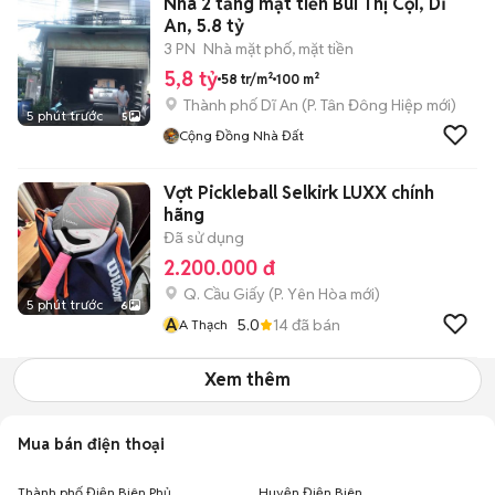
Nhà 2 tầng mặt tiền Bùi Thị Cội, Dĩ
An, 5.8 tỷ
3 PN
Nhà mặt phố, mặt tiền
5,8 tỷ
58 tr/m²
100 m²
Thành phố Dĩ An
(
P. Tân Đông Hiệp
mới)
5 phút trước
5
Cộng Đồng Nhà Đất
Vợt Pickleball Selkirk LUXX chính
hãng
Đã sử dụng
2.200.000 đ
Q. Cầu Giấy
(
P. Yên Hòa
mới)
5 phút trước
6
A
5.0
14
đã bán
A Thạch
Xem thêm
Mua bán điện thoại
Thành phố Điện Biên Phủ
Huyện Điện Biên