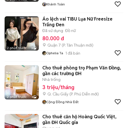
Khánh Toàn
Áo lệch vai TIBU Lụa Nữ Freesize
Trắng Đen
Đã sử dụng
Đồ nữ
80.000 đ
Quận 7
(
P. Tân Thuận
mới)
2 phút trước
2
1
đã bán
Ophelia Ta
Cho thuê phòng trọ Phạm Văn Đồng,
gần các trường ĐH
Nhà trống
3 triệu/tháng
Q. Cầu Giấy
(
P. Phú Diễn
mới)
2 phút trước
3
Cộng Đồng Nhà Đất
Cho thuê căn hộ Hoàng Quốc Việt,
gần ĐH Quốc gia