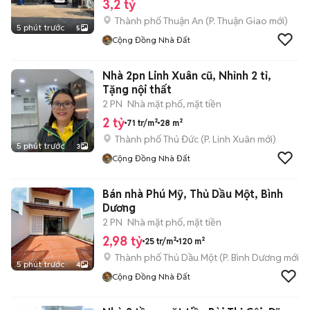
3,2 tỷ
Thành phố Thuận An
(
P. Thuận Giao
mới)
5 phút trước
5
Cộng Đồng Nhà Đất
Nhà 2pn Linh Xuân cũ, Nhỉnh 2 tỉ,
Tặng nội thất
2 PN
Nhà mặt phố, mặt tiền
2 tỷ
71 tr/m²
28 m²
Thành phố Thủ Đức
(
P. Linh Xuân
mới)
5 phút trước
3
Cộng Đồng Nhà Đất
Bán nhà Phú Mỹ, Thủ Dầu Một, Bình
Dương
2 PN
Nhà mặt phố, mặt tiền
2,98 tỷ
25 tr/m²
120 m²
Thành phố Thủ Dầu Một
(
P. Bình Dương
mới)
5 phút trước
4
Cộng Đồng Nhà Đất