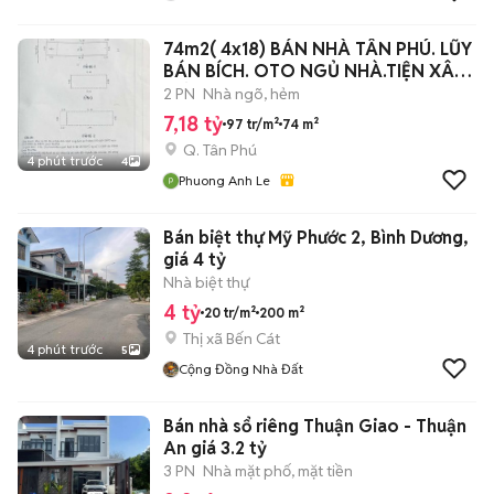
74m2( 4x18) BÁN NHÀ TÂN PHÚ. LŨY
BÁN BÍCH. OTO NGỦ NHÀ.TIỆN XÂY
MỚI.
2 PN
Nhà ngõ, hẻm
7,18 tỷ
97 tr/m²
74 m²
Q. Tân Phú
4 phút trước
4
Phuong Anh Le
Bán biệt thự Mỹ Phước 2, Bình Dương,
giá 4 tỷ
Nhà biệt thự
4 tỷ
20 tr/m²
200 m²
Thị xã Bến Cát
4 phút trước
5
Cộng Đồng Nhà Đất
Bán nhà sổ riêng Thuận Giao - Thuận
An giá 3.2 tỷ
3 PN
Nhà mặt phố, mặt tiền