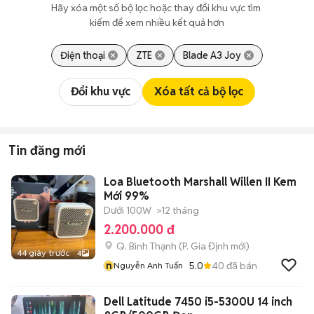
Hãy xóa một số bộ lọc hoặc thay đổi khu vực tìm 
kiếm để xem nhiều kết quả hơn
Điện thoại
ZTE
Blade A3 Joy
Đổi khu vực
Xóa tất cả bộ lọc
Tin đăng mới
Loa Bluetooth Marshall Willen II Kem
Mới 99%
Dưới 100W
>12 tháng
2.200.000 đ
Q. Bình Thạnh
(
P. Gia Định
mới)
44 giây trước
4
n
5.0
40
đã bán
Nguyễn Anh Tuấn
Dell Latitude 7450 i5-5300U 14 inch