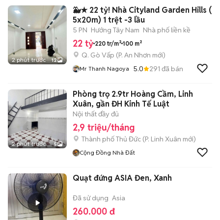
🐳★ 22 tỷ! Nhà Cityland Garden Hills (
5x20m) 1 trệt -3 lầu
5 PN
Hướng Tây Nam
Nhà phố liền kề
22 tỷ
220 tr/m²
100 m²
Q. Gò Vấp
(
P. An Nhơn
mới)
2 phút trước
12
5.0
291
đã bán
Mr Thanh Nagoya
Phòng trọ 2.9tr Hoàng Cầm, Linh
Xuân, gần ĐH Kinh Tế Luật
Nội thất đầy đủ
2,9 triệu/tháng
Thành phố Thủ Đức
(
P. Linh Xuân
mới)
2 phút trước
5
Cộng Đồng Nhà Đất
Quạt đứng ASIA Đen, Xanh
Đã sử dụng
Asia
260.000 đ