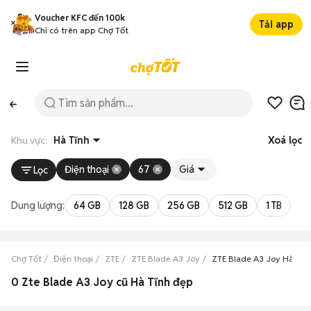
Voucher KFC đến 100k
Tải app
Chỉ có trên app Chợ Tốt
Khu vực:
Hà Tĩnh
Xoá lọc
Điện thoại
67
Giá
Lọc
Dung lượng:
64 GB
128 GB
256 GB
512 GB
1 TB
2 
Chợ Tốt
Điện thoại
ZTE
ZTE Blade A3 Joy
ZTE Blade A3 Joy Hà Tĩn
0 Zte Blade A3 Joy cũ Hà Tĩnh đẹp