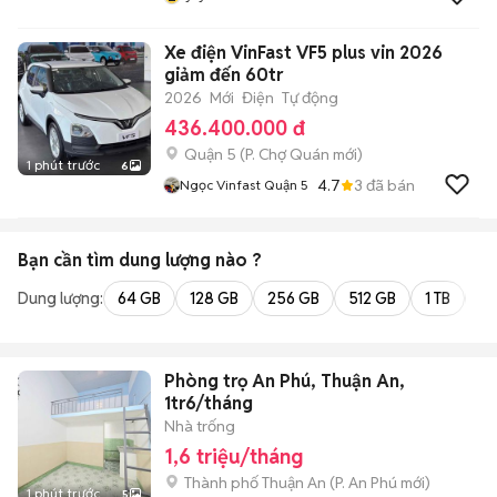
Xe điện VinFast VF5 plus vin 2026
giảm đến 60tr
2026
Mới
Điện
Tự động
436.400.000 đ
Quận 5
(
P. Chợ Quán
mới)
1 phút trước
6
4.7
3
đã bán
Ngọc Vinfast Quận 5
Bạn cần tìm
dung lượng
nào ?
Dung lượng:
64 GB
128 GB
256 GB
512 GB
1 TB
2 
Phòng trọ An Phú, Thuận An,
1tr6/tháng
Nhà trống
1,6 triệu/tháng
Thành phố Thuận An
(
P. An Phú
mới)
1 phút trước
5