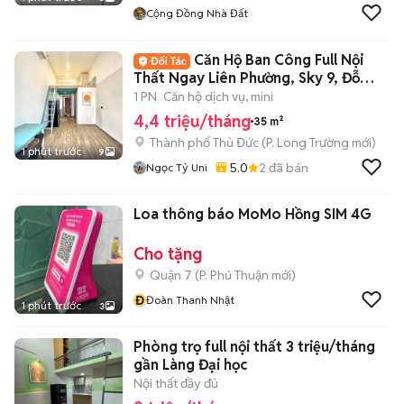
Cộng Đồng Nhà Đất
Căn Hộ Ban Công Full Nội
Thất Ngay Liên Phường, Sky 9, Đỗ
Xuân Hợp
1 PN
Căn hộ dịch vụ, mini
4,4 triệu/tháng
35 m²
Thành phố Thủ Đức
(
P. Long Trường
mới)
1 phút trước
9
5.0
2
đã bán
Ngọc Tỷ Uni
Loa thông báo MoMo Hồng SIM 4G
Cho tặng
Quận 7
(
P. Phú Thuận
mới)
Đ
Đoàn Thanh Nhật
1 phút trước
3
Phòng trọ full nội thất 3 triệu/tháng
gần Làng Đại học
Nội thất đầy đủ