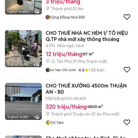
3 triệu/tháng
Thành phố Dĩ An
1 phút trước
4
Cộng Đồng Nhà Đất
CHO THUÊ NHÀ NC HẺM 1/ TÔ HIỆU
Q.TP nhà mới xây thông thoáng
4 PN
Nhà ngõ, hẻm
12 triệu/tháng
57 m²
Q. Tân Phú
(
P. Phú Thạnh
mới)
2 phút trước
6
4.6
1
đã bán
Le Van Chi Linh
CHO THUÊ XƯỞNG 4500m THUẬN
AN - BD
Mặt bằng kinh doanh
320 triệu/tháng
4500 m²
Thành phố Thuận An
(
P. An Phú
mới)
2 phút trước
3
C
Chí Tâm