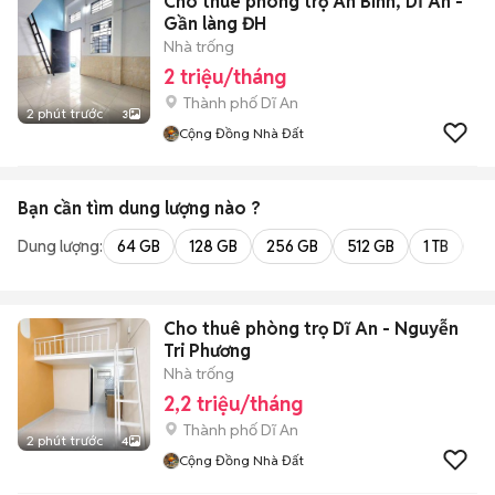
Cho thuê phòng trọ An Bình, Dĩ An -
Gần làng ĐH
Nhà trống
2 triệu/tháng
Thành phố Dĩ An
2 phút trước
3
Cộng Đồng Nhà Đất
Bạn cần tìm
dung lượng
nào ?
Dung lượng:
64 GB
128 GB
256 GB
512 GB
1 TB
2 
Cho thuê phòng trọ Dĩ An - Nguyễn
Tri Phương
Nhà trống
2,2 triệu/tháng
Thành phố Dĩ An
2 phút trước
4
Cộng Đồng Nhà Đất