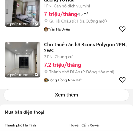
1 PN
Căn hộ dịch vụ, mini
7 triệu/tháng
35 m²
Q. Hải Châu
(
P. Hòa Cường
mới)
2 phút trước
8
Trần Hạ Uyên
Cho thuê căn hộ Bcons Polygon 2PN,
2WC
2 PN
Chung cư
7,2 triệu/tháng
Thành phố Dĩ An
(
P. Đông Hòa
mới)
2 phút trước
5
Cộng Đồng Nhà Đất
Xem thêm
Mua bán điện thoại
Thành phố Hà Tĩnh
Huyện Cẩm Xuyên