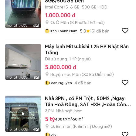
8GB/500GB Đen
Intel Core i5
8 GB
500 GB
HDD
1.000.000 đ
Q. Ô Môn
(
P. Phước Thới
mới)
1 phút trước
6
T
5.0
151
đã bán
Tran Thanh Nam
Máy lạnh Mitsubishi 1.25 HP Nhật Bản
Trắng
Đã sử dụng
1 HP (ngựa)
5.800.000 đ
Huyện Hóc Môn
(
Xã Bà Điểm
mới)
1 phút trước
3
L
4
đã bán
Loan Nguyen
Nhà 3PN , có PN Trệt , 50M2 ,Ngay
Tân Hoà Đông, SÁT HXH ,Hoàn Công
Đủ
3 PN
Nhà ngõ, hẻm
5 tỷ
100 tr/m²
50 m²
Q. Bình Tân
(
P. Bình Trị Đông
mới)
1 phút trước
6
L
LyLy