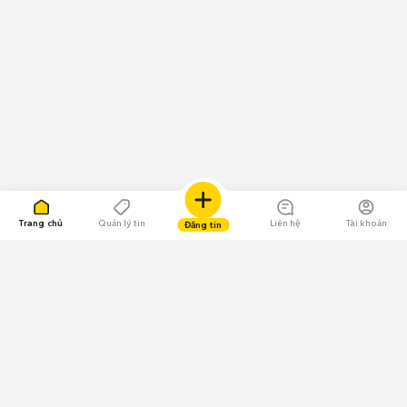
Trang chủ
Quản lý tin
Liên hệ
Tài khoản
Đăng tin
109.000 Bình chọn
Tải ứng dụng Chợ Tốt