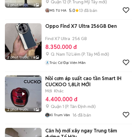
Quận 12
(
P. Trung Mỹ Tây
mới)
2 phút trước
2
5.0
13
đã bán
MS TU HA
Oppo Find X7 Ultra 256GB Đen
Find X7 Ultra
256 GB
8.350.000 đ
Q. Nam Từ Liêm
(
P. Tây Mỗ
mới)
2 phút trước
6
Trúc Cơ Đại Viên Mãn
Nồi cơm áp suất cao tần Smart IH
CUCKOO 1,8Lít MỚI
Mới
Khác
4.400.000 đ
Quận 1
(
P. Tân Định
mới)
2 phút trước
5
16
đã bán
Xì Trum Vân
Căn hộ mới xây ngay Trung tâm
đường Tố Hữu