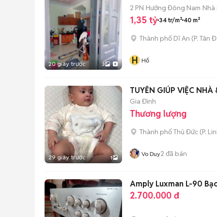
2 PN
Hướng Đông Nam
Nhà 
1,35 tỷ
34 tr/m²
40 m²
Thành phố Dĩ An
(
P. Tân 
H
Hổ
20 giây trước
3
TUYỂN GIÚP VIỆC NHÀ 
Gia Đình
Thương lượng
Thành phố Thủ Đức
(
P. Li
2
đã bán
Vo Duy
29 giây trước
1
Amply Luxman L-90 Bạc
2.700.000 đ