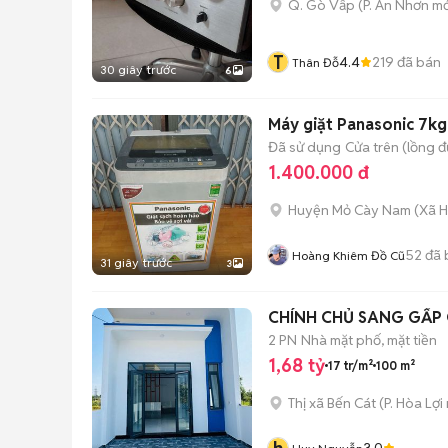
Q. Gò Vấp
(
P. An Nhơn
mớ
T
4.4
219
đã bán
Thân Đỗ
30 giây trước
6
Máy giặt Panasonic 7kg
Đã sử dụng
Cửa trên (lồng 
1.400.000 đ
Huyện Mỏ Cày Nam
(
Xã 
52
đã 
Hoàng Khiêm Đồ Cũ
31 giây trước
3
CHÍNH CHỦ SANG GẤP 
2 PN
Nhà mặt phố, mặt tiền
1,68 tỷ
17 tr/m²
100 m²
Thị xã Bến Cát
(
P. Hòa Lợi
3.0