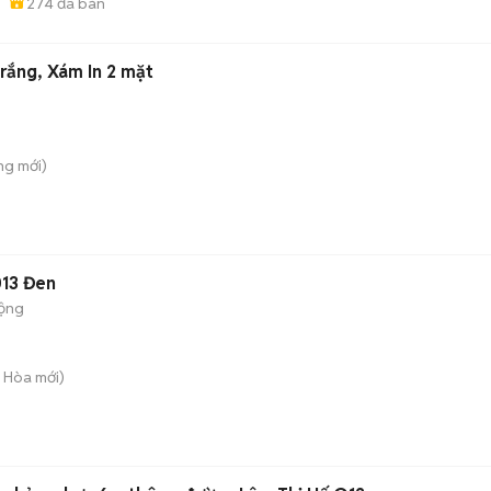
274
đã bán
rắng, Xám In 2 mặt
ông
mới)
013 Đen
động
g Hòa
mới)