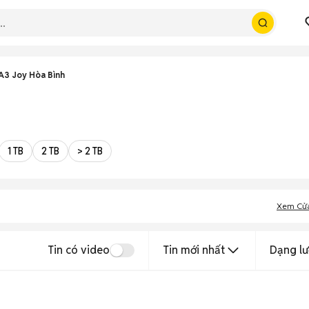
A3 Joy Hòa Bình
1 TB
2 TB
> 2 TB
Xem Cử
Tin có video
Tin mới nhất
Dạng lư