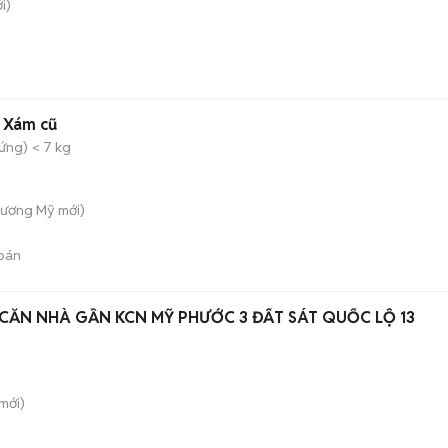
i)
 Xám cũ
đứng)
< 7 kg
Hương Mỹ
mới)
bán
CĂN NHÀ GẦN KCN MỸ PHƯỚC 3 ĐẤT SÁT QUỐC LỘ 13
mới)