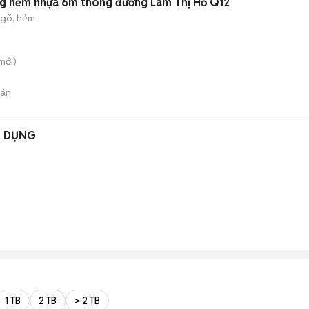
ng hẻm nhựa 6m thông đường Lâm Thị Hố Q12
gõ, hẻm
mới)
bán
N DỤNG
1 TB
2 TB
> 2 TB