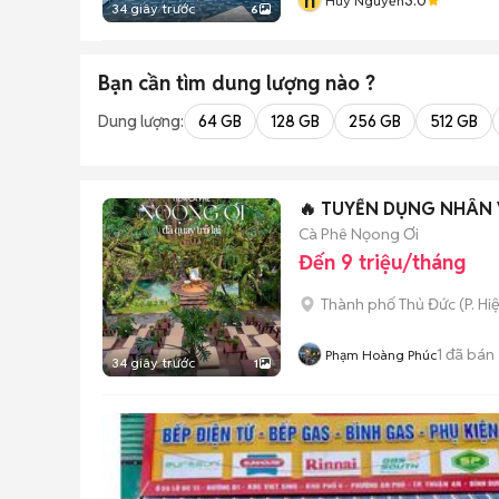
h
Huy Nguyễn
34 giây trước
6
Bạn cần tìm
dung lượng
nào ?
Dung lượng:
64 GB
128 GB
256 GB
512 GB
🔥 TUYỂN DỤNG NHÂN 
Cà Phê Nọong Ơi
Đến 9 triệu/tháng
Thành phố Thủ Đức
(
P. Hi
1
đã bán
Phạm Hoàng Phúc
34 giây trước
1