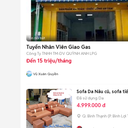
Tin nổi bật
Tuyển Nhân Viên Giao Gas
Công Ty TNHH TM-DV QUỲNH ANH LPG
Đến 15 triệu/tháng
Vũ Xuân Quyền
Sofa Da Nâu cũ, sofa ti
Đã sử dụng
Da
4.999.000 đ
Q. Bình Thạnh
(
P. Bình Lợi