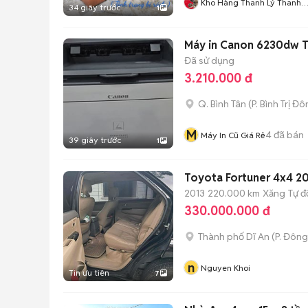
Kho Hàng Thanh Lý Thanh
34 giây trước
1
Bình
Máy in Canon 6230dw T
Đã sử dụng
3.210.000 đ
Q. Bình Tân
(
P. Bình Trị Đ
M
4
đã bán
Máy In Cũ Giá Rẻ
39 giây trước
1
Toyota Fortuner 4x4 2
2013
220.000 km
Xăng
Tự 
330.000.000 đ
Thành phố Dĩ An
(
P. Đôn
n
Nguyen Khoi
Tin ưu tiên
7