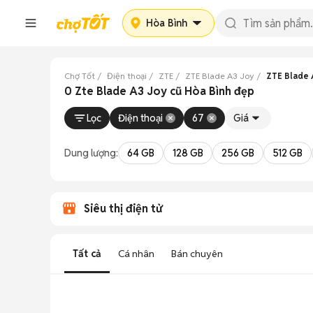
Hòa Bình
Chợ Tốt
Điện thoại
ZTE
ZTE Blade A3 Joy
ZTE Blade 
0 Zte Blade A3 Joy cũ Hòa Bình đẹp
Lọc
Điện thoại
67
Giá
Dung lượng:
64 GB
128 GB
256 GB
512 GB
Siêu thị điện tử
Tất cả
Cá nhân
Bán chuyên