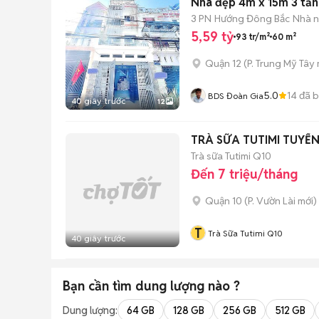
Nhà đẹp 4m x 15m 3 tầ
3 PN
Hướng Đông Bắc
Nhà n
5,59 tỷ
93 tr/m²
60 m²
Quận 12
(
P. Trung Mỹ Tây
5.0
14
đã 
BDS Đoàn Gia
40 giây trước
12
TRÀ SỮA TUTIMI TUYỂ
Trà sữa Tutimi Q10
Đến 7 triệu/tháng
Quận 10
(
P. Vườn Lài
mới)
T
Trà Sữa Tutimi Q10
40 giây trước
Bạn cần tìm
dung lượng
nào ?
Dung lượng:
64 GB
128 GB
256 GB
512 GB