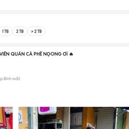
1 TB
2 TB
> 2 TB
VIÊN QUÁN CÀ PHÊ NỌONG Ơi 🔥
ệp Bình
mới)