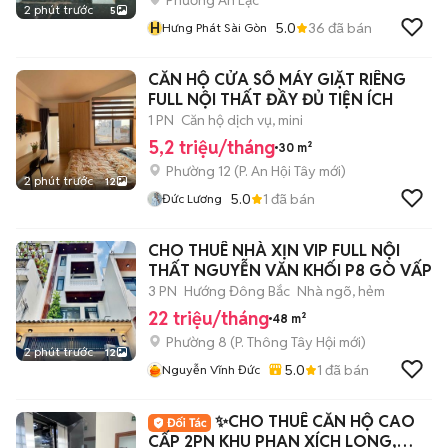
Phường An Lạc
2 phút trước
5
H
5.0
36
đã bán
Hưng Phát Sài Gòn
CĂN HỘ CỬA SỔ MÁY GIẶT RIÊNG
FULL NỘI THẤT ĐẦY ĐỦ TIỆN ÍCH
1 PN
Căn hộ dịch vụ, mini
5,2 triệu/tháng
30 m²
Phường 12
(
P. An Hội Tây
mới)
2 phút trước
12
5.0
1
đã bán
Đức Lương
CHO THUÊ NHÀ XỊN VIP FULL NỘI
THẤT NGUYỄN VĂN KHỐI P8 GÒ VẤP
3 PN
Hướng Đông Bắc
Nhà ngõ, hẻm
22 triệu/tháng
48 m²
Phường 8
(
P. Thông Tây Hội
mới)
2 phút trước
12
5.0
1
đã bán
Nguyễn Vĩnh Đức
✨️CHO THUÊ CĂN HỘ CAO
CẤP 2PN KHU PHAN XÍCH LONG,