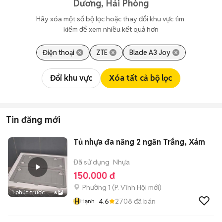
Dương, Hải Phòng
Hãy xóa một số bộ lọc hoặc thay đổi khu vực tìm 
kiếm để xem nhiều kết quả hơn
Điện thoại
ZTE
Blade A3 Joy
Đổi khu vực
Xóa tất cả bộ lọc
Tin đăng mới
Tủ nhựa đa năng 2 ngăn Trắng, Xám
Đã sử dụng
Nhựa
150.000 đ
Phường 1
(
P. Vĩnh Hội
mới)
1 phút trước
6
H
4.6
2708
đã bán
Hạnh