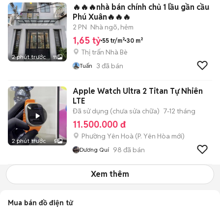
🔥🔥🔥nhà bán chính chủ 1 lầu gần cầu
Phú Xuân🔥🔥🔥
2 PN
Nhà ngõ, hẻm
1,65 tỷ
55 tr/m²
30 m²
Thị trấn Nhà Bè
2 phút trước
11
3
đã bán
Tuấn
Apple Watch Ultra 2 Titan Tự Nhiên
LTE
Đã sử dụng (chưa sửa chữa)
7-12 tháng
11.500.000 đ
Phường Yên Hoà
(
P. Yên Hòa
mới)
2 phút trước
5
98
đã bán
Dương Quí
Xem thêm
Mua bán đồ điện tử