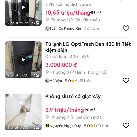
THANG MÁY, HẦM XE✨️
2 PN
Căn hộ dịch vụ, mini
10,65 triệu/tháng
55 m²
Phường 1
(
P. Cầu Kiệu
mới)
2 phút trước
12
2
đã bán
Tuấn Có Phòng Xịn
Tủ lạnh LG OptiFresh Đen 420 lít Tiết
kiệm điện
Đã sử dụng
400 - 499 lít
3.000.000 đ
Phường 3
(
P. Hạnh Thông
mới)
2 phút trước
3
5.0
6
đã bán
Mĩ Diệu
Phòng siu rẻ có giặt xấy
2,9 triệu/tháng
20 m²
Phường 7
(
P. Gia Định
mới)
N
5.0
1
đã bán
Nguyễn Ngọc Duy
2 phút trước
3