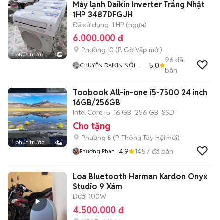
Máy lạnh Daikin Inverter Trắng Nhật
1HP 3487DFGJH
Đã sử dụng
1 HP (ngựa)
6.000.000 đ
Phường 10
(
P. Gò Vấp
mới)
1 phút trước
1
96
đã
5.0
CHUYÊN DAIKIN NỘI
bán
ĐỊA
Toobook All-in-one i5-7500 24 inch
16GB/256GB
Intel Core i5
16 GB
256 GB
SSD
Cho tặng
Phường 8
(
P. Thông Tây Hội
mới)
1 phút trước
3
4.9
1457
đã bán
Phương Phan
Loa Bluetooth Harman Kardon Onyx
Studio 9 Xám
Dưới 100W
4.500.000 đ