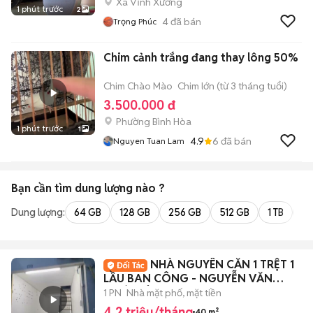
Xã Vĩnh Xương
1 phút trước
2
4
đã bán
Trọng Phúc
Chim cảnh trắng đang thay lông 50%
Chim Chào Mào
Chim lớn (từ 3 tháng tuổi)
3.500.000 đ
Phường Bình Hòa
1 phút trước
1
4.9
6
đã bán
Nguyen Tuan Lam
Bạn cần tìm
dung lượng
nào ?
Dung lượng:
64 GB
128 GB
256 GB
512 GB
1 TB
2 
NHÀ NGUYÊN CĂN 1 TRỆT 1
LẦU BAN CÔNG - NGUYỄN VĂN
QUÁ, ĐÔNG HƯNG THUẬN
1 PN
Nhà mặt phố, mặt tiền
4,2 triệu/tháng
40 m²