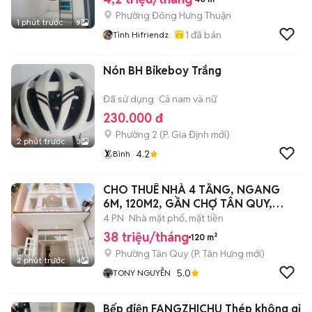
Phường Đông Hưng Thuận
1 phút trước
9
1
đã bán
Tình Hifriendz
Nón BH Bikeboy Trắng
Đã sử dụng
Cả nam và nữ
230.000 đ
Phường 2
(
P. Gia Định
mới)
2 phút trước
3
4.2
Bình
CHO THUÊ NHÀ 4 TẦNG, NGANG
6M, 120M2, GẦN CHỢ TÂN QUY,
QUẬN 7
4 PN
Nhà mặt phố, mặt tiền
38 triệu/tháng
120 m²
Phường Tân Quy
(
P. Tân Hưng
mới)
2 phút trước
4
5.0
TONY NGUYỄN
Bếp điện FANGZHICHU Thép không gỉ