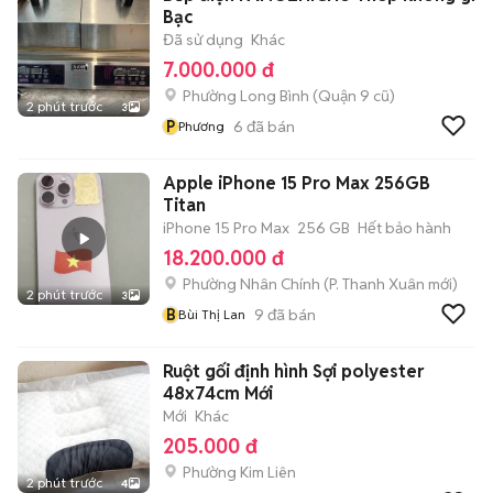
Bạc
Đã sử dụng
Khác
7.000.000 đ
Phường Long Bình (Quận 9 cũ)
2 phút trước
3
P
6
đã bán
Phương
Apple iPhone 15 Pro Max 256GB
Titan
iPhone 15 Pro Max
256 GB
Hết bảo hành
18.200.000 đ
Phường Nhân Chính
(
P. Thanh Xuân
mới)
2 phút trước
3
B
9
đã bán
Bùi Thị Lan
Ruột gối định hình Sợi polyester
48x74cm Mới
Mới
Khác
205.000 đ
Phường Kim Liên
2 phút trước
4