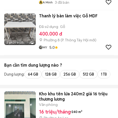
A
3
đã bán
A Minh
Thanh lý bàn làm việc Gỗ MDF
Đã sử dụng
Gỗ
400.000 đ
Phường 8
(
P. Thông Tây Hội
mới)
2 phút trước
3
5.0
MY
Bạn cần tìm
dung lượng
nào ?
Dung lượng:
64 GB
128 GB
256 GB
512 GB
1 TB
2 
Kho khu tên lửa 240m2 giá 16 triệu
thương lương
Văn phòng
16 triệu/tháng
240 m²