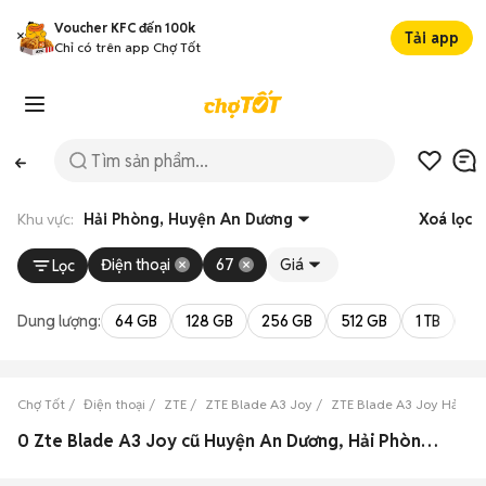
Voucher KFC đến 100k
Tải app
Chỉ có trên app Chợ Tốt
Khu vực:
Hải Phòng, Huyện An Dương
Xoá lọc
Điện thoại
67
Giá
Lọc
Dung lượng:
64 GB
128 GB
256 GB
512 GB
1 TB
2 
Chợ Tốt
Điện thoại
ZTE
ZTE Blade A3 Joy
ZTE Blade A3 Joy Hải Ph
0 Zte Blade A3 Joy cũ Huyện An Dương, Hải Phòng đẹp