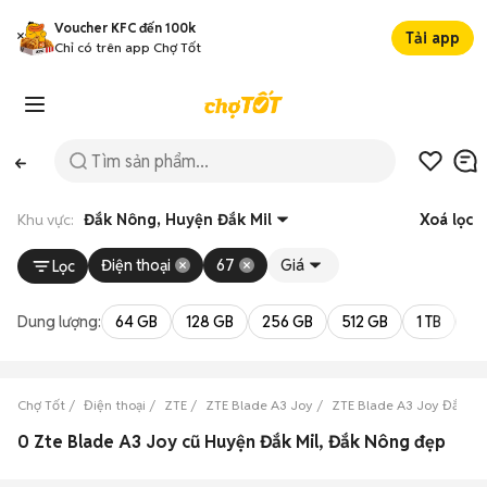
Voucher KFC đến 100k
Tải app
Chỉ có trên app Chợ Tốt
Khu vực:
Đắk Nông, Huyện Đắk Mil
Xoá lọc
Điện thoại
67
Giá
Lọc
Dung lượng:
64 GB
128 GB
256 GB
512 GB
1 TB
2 
Chợ Tốt
Điện thoại
ZTE
ZTE Blade A3 Joy
ZTE Blade A3 Joy Đắk N
0 Zte Blade A3 Joy cũ Huyện Đắk Mil, Đắk Nông đẹp