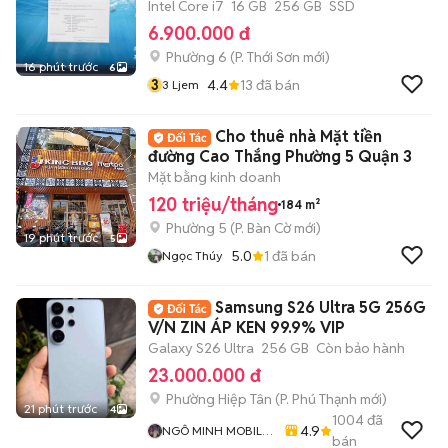
Intel Core i7
16 GB
256 GB
SSD
6.900.000 đ
Phường 6
(
P. Thới Sơn
mới)
16 phút trước
6
3
4.4
13
đã bán
3 Ljem
Cho thuê nhà Mặt tiền
đường Cao Thắng Phường 5 Quận 3
Mặt bằng kinh doanh
120 triệu/tháng
184 m²
Phường 5
(
P. Bàn Cờ
mới)
19 phút trước
5
5.0
1
đã bán
Ngọc Thúy
Samsung S26 Ultra 5G 256G
V/N ZIN ÁP KEN 99.9% VIP
Galaxy S26 Ultra
256 GB
Còn bảo hành
23.000.000 đ
Phường Hiệp Tân
(
P. Phú Thạnh
mới)
21 phút trước
4
1004
đã
4.9
NGÔ MINH MOBILE
bán