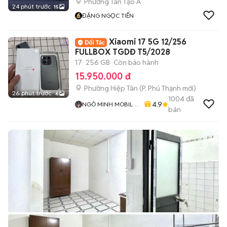
Phường Tân Tạo A
24 phút trước
15
ĐẶNG NGỌC TIẾN
Xiaomi 17 5G 12/256
FULLBOX TGDĐ T5/2028
17
256 GB
Còn bảo hành
15.950.000 đ
Phường Hiệp Tân
(
P. Phú Thạnh
mới)
26 phút trước
6
1004
đã
4.9
NGÔ MINH MOBILE
bán
SHOP