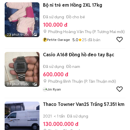
Bộ nỉ trẻ em Hồng 2XL 17kg
Đã sử dụng
Đồ cho bé
100.000 đ
Phường Hoàng Văn Thụ
(
P. Tương Mai
mới)
23 phút trước
3
P
5.0
25
đã bán
Petite Garage
Casio A168 Đồng hồ đeo tay Bạc
Đã sử dụng
Đồ nam
600.000 đ
Phường Bình Thuận
(
P. Tân Thuận
mới)
23 phút trước
1
Jin Ryan
Thaco Towner Van2S Trắng 57.351 km
2021
< 1 tấn
Đã sử dụng
130.000.000 đ