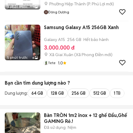
Phường Hiệp Thành
(
P. Phú Lợi
mới)
3 phút trước
1
Đông Dương
Samsung Galaxy A15 256GB Xanh
Galaxy A15
256 GB
Hết bảo hành
3.000.000 đ
Xã Giai Xuân
(
Xã Phong Điền
mới)
5 phút trước
6
1.0
Tete
Bạn cần tìm
dung lượng
nào ?
Dung lượng:
64 GB
128 GB
256 GB
512 GB
1 TB
2 
Bàn TRÒN 1m2 inox + 12 ghế Đẩu,Ghế
GAMING Rẻ.!
Đã sử dụng
Nệm