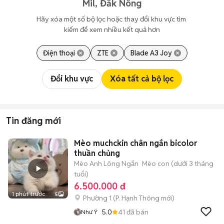
Mil, Đắk Nông
Hãy xóa một số bộ lọc hoặc thay đổi khu vực tìm 
kiếm để xem nhiều kết quả hơn
Điện thoại
ZTE
Blade A3 Joy
Đổi khu vực
Xóa tất cả bộ lọc
Tin đăng mới
Mèo muchckin chân ngắn bicolor
thuần chủng
Mèo Anh Lông Ngắn
Mèo con (dưới 3 tháng
tuổi)
6.500.000 đ
1 phút trước
5
Phường 1
(
P. Hạnh Thông
mới)
5.0
41
đã bán
Như Ý