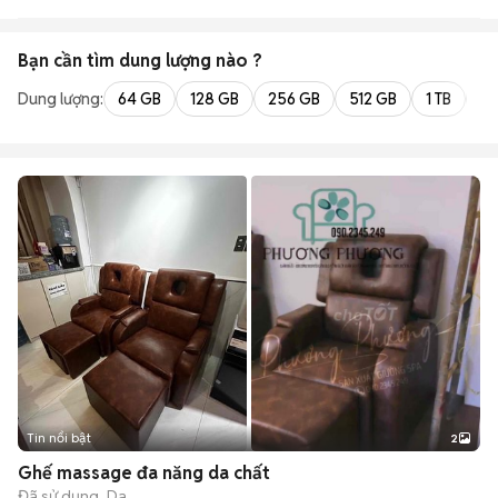
SHOP
Bạn cần tìm
dung lượng
nào ?
Dung lượng:
64 GB
128 GB
256 GB
512 GB
1 TB
2 
Tin nổi bật
2
Ghế massage đa năng da chất
Đã sử dụng
Da