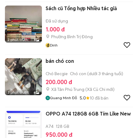
Sách cũ Tổng hợp Nhiều tác giả
Đã sử dụng
1.000 đ
Phường Bình Trị Đông
2 phút trước
5
d
Dinh
bán chó con
Chó Becgie
Chó con (dưới 3 tháng tuổi)
200.000 đ
Xã Tân Phú Trung
(
Xã Củ Chi
mới)
3 phút trước
6
5.0
10
đã bán
Quang Minh Đỗ
OPPO A74 128GB 6GB Tím Like New
A74
128 GB
950.000 đ