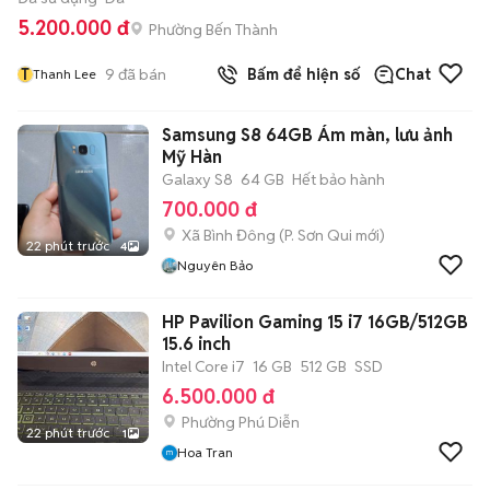
5.200.000 đ
Phường Bến Thành
T
9
đã bán
Bấm để hiện số
Chat
Thanh Lee
Samsung S8 64GB Ám màn, lưu ảnh
Mỹ Hàn
Galaxy S8
64 GB
Hết bảo hành
700.000 đ
Xã Bình Đông
(
P. Sơn Qui
mới)
22 phút trước
4
Nguyên Bảo
HP Pavilion Gaming 15 i7 16GB/512GB
15.6 inch
Intel Core i7
16 GB
512 GB
SSD
6.500.000 đ
Phường Phú Diễn
22 phút trước
1
Hoa Tran