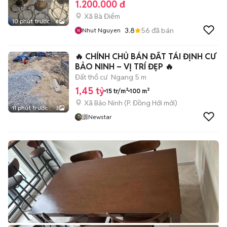
1.200.000 đ
Xã Bà Điểm
10 phút trước
6
3.8
56
đã bán
Nhut Nguyen
🔥 CHÍNH CHỦ BÁN ĐẤT TÁI ĐỊNH CƯ
BẢO NINH – VỊ TRÍ ĐẸP 🔥
Đất thổ cư
Ngang 5 m
1,45 tỷ
15 tr/m²
100 m²
Xã Bảo Ninh
(
P. Đồng Hới
mới)
11 phút trước
3
源Newstar