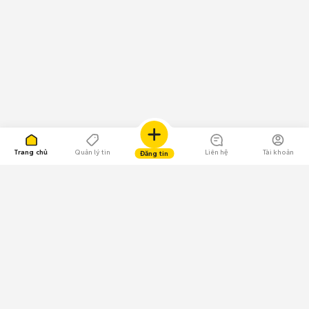
Trang chủ
Quản lý tin
Liên hệ
Tài khoản
Đăng tin
109.000 Bình chọn
Tải ứng dụng Chợ Tốt