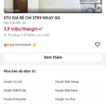
Tin ưu tiên
4
STU GIÁ RẺ CHỈ 3TR9 NGAY Q3
Nội thất đầy đủ
3,9 triệu/tháng
25 m²
Phường 11
(
P. Nhiêu Lộc
mới)
Công Tài Hifriend
Xem thêm
Mua bán đồ điện tử
Huyện Cư Jút
Huyện Đăk Glong
Huyện Đắk R'Lấp
Huyện Đắk Song
Huyện Krông Nô
Huyện Tuy Đức