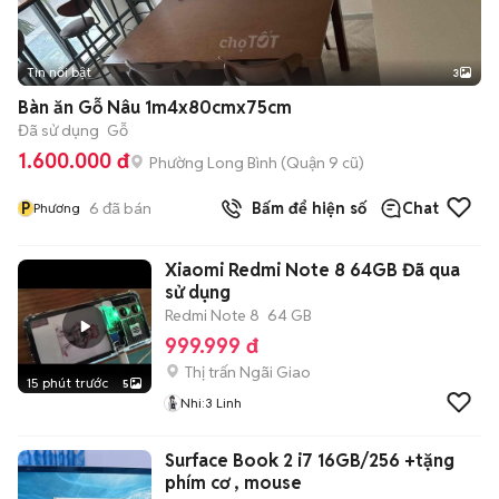
Tin nổi bật
3
Bàn ăn Gỗ Nâu 1m4x80cmx75cm
Đã sử dụng
Gỗ
1.600.000 đ
Phường Long Bình (Quận 9 cũ)
P
6
đã bán
Bấm để hiện số
Chat
Phương
Xiaomi Redmi Note 8 64GB Đã qua
sử dụng
Redmi Note 8
64 GB
999.999 đ
Thị trấn Ngãi Giao
15 phút trước
5
Nhi:3 Linh
Surface Book 2 i7 16GB/256 +tặng
phím cơ , mouse