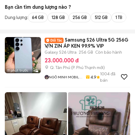
Bạn cần tìm
dung lượng
nào ?
Dung lượng:
64 GB
128 GB
256 GB
512 GB
1 TB
2 
Samsung S26 Ultra 5G 256G
V/N ZIN ÁP KEN 99.9% VIP
Galaxy S26 Ultra
256 GB
Còn bảo hành
23.000.000 đ
Q. Tân Phú
(
P. Phú Thạnh
mới)
11 phút trước
4
1004
đã
4.9
NGÔ MINH MOBILE
bán
SHOP