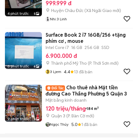
999.999 đ
Huyện Châu Đức
(
Xã Ngãi Giao
mới)
4 phút trước
5
Nhi:3 Linh
Surface Book 2 i7 16GB/256 +tặng
phím cơ , mouse
Intel Core i7
16 GB
256 GB
SSD
6.900.000 đ
Thành phố Mỹ Tho
(
P. Thới Sơn
mới)
6 phút trước
6
3
4.4
13
đã bán
3 Ljem
Cho thuê nhà Mặt tiền
đường Cao Thắng Phường 5 Quận 3
Mặt bằng kinh doanh
120 triệu/tháng
184 m²
Quận 3
(
P. Bàn Cờ
mới)
9 phút trước
5
5.0
1
đã bán
Ngọc Thúy