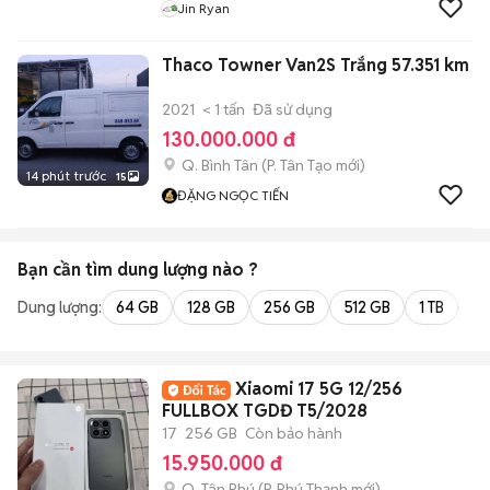
Jin Ryan
Thaco Towner Van2S Trắng 57.351 km
2021
< 1 tấn
Đã sử dụng
130.000.000 đ
Q. Bình Tân
(
P. Tân Tạo
mới)
14 phút trước
15
ĐẶNG NGỌC TIẾN
Bạn cần tìm
dung lượng
nào ?
Dung lượng:
64 GB
128 GB
256 GB
512 GB
1 TB
2 
Xiaomi 17 5G 12/256
FULLBOX TGDĐ T5/2028
17
256 GB
Còn bảo hành
15.950.000 đ
Q. Tân Phú
(
P. Phú Thạnh
mới)