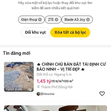
Hãy xóa một số bộ lọc hoặc thay đổi khu vực tìm 
kiếm để xem nhiều kết quả hơn
Điện thoại
ZTE
Blade A3 Joy
Đổi khu vực
Xóa tất cả bộ lọc
Tin đăng mới
🔥 CHÍNH CHỦ BÁN ĐẤT TÁI ĐỊNH CƯ
BẢO NINH – VỊ TRÍ ĐẸP 🔥
Đất thổ cư
Ngang 5 m
1,45 tỷ
15 tr/m²
100 m²
Thành Phố Đồng Hới
1 phút trước
3
源Newstar