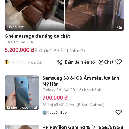
Tin nổi bật
2
Ghế massage đa năng da chất
Đã sử dụng
Da
5.200.000 đ
Quận 1
(
P. Bến Thành
mới)
T
9
đã bán
Bấm để hiện số
Chat
Thanh Lee
Samsung S8 64GB Ám màn, lưu ảnh
Mỹ Hàn
Galaxy S8
64 GB
Hết bảo hành
700.000 đ
Thị xã Gò Công
(
P. Sơn Qui
mới)
12 phút trước
4
Nguyên Bảo
HP Pavilion Gaming 15 i7 16GB/512GB