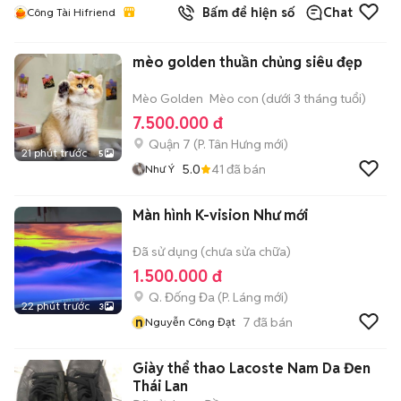
Bấm để hiện số
Chat
Công Tài Hifriend
mèo golden thuần chủng siêu đẹp
Mèo Golden
Mèo con (dưới 3 tháng tuổi)
7.500.000 đ
Quận 7
(
P. Tân Hưng
mới)
21 phút trước
5
5.0
41
đã bán
Như Ý
Màn hình K-vision Như mới
Đã sử dụng (chưa sửa chữa)
1.500.000 đ
Q. Đống Đa
(
P. Láng
mới)
22 phút trước
3
n
7
đã bán
Nguyễn Công Đạt
Giày thể thao Lacoste Nam Da Đen
Thái Lan