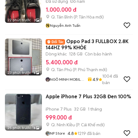
Đã sử dụng
Đồ nam
1.000.000 đ
Q. Tân Bình
(
P. Tân Hòa
mới)
22 phút trước
3
N
Nguyễn Anh Tuấn
Oppo Pad 3 FULLBOX 2.8K
144HZ 99% KHỎE
Dòng khác
128 GB
Còn bảo hành
5.400.000 đ
Q. Tân Phú
(
P. Phú Thạnh
mới)
23 phút trước
6
1004
đã
4.9
NGÔ MINH MOBILE
bán
SHOP
Apple iPhone 7 Plus 32GB Đen 100%
iPhone 7 Plus
32 GB
1 tháng
999.000 đ
Q. Ninh Kiều
(
P. Cái Khế
mới)
25 phút trước
6
4.8
1219
đã bán
NP Store