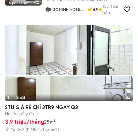
16 phút trước
6
1004
đã
4.9
NGÔ MINH MOBILE
bán
SHOP
Tin nổi bật
4
STU GIÁ RẺ CHỈ 3TR9 NGAY Q3
Nội thất đầy đủ
3,9 triệu/tháng
25 m²
Quận 3
(
P. Nhiêu Lộc
mới)