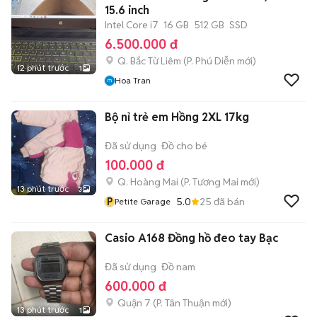
15.6 inch
Intel Core i7
16 GB
512 GB
SSD
6.500.000 đ
Q. Bắc Từ Liêm
(
P. Phú Diễn
mới)
12 phút trước
1
Hoa Tran
Bộ nỉ trẻ em Hồng 2XL 17kg
Đã sử dụng
Đồ cho bé
100.000 đ
Q. Hoàng Mai
(
P. Tương Mai
mới)
13 phút trước
3
P
5.0
25
đã bán
Petite Garage
Casio A168 Đồng hồ đeo tay Bạc
Đã sử dụng
Đồ nam
600.000 đ
Quận 7
(
P. Tân Thuận
mới)
13 phút trước
1