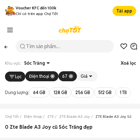
Voucher KFC đến 100k
Tải app
Chỉ có trên app Chợ Tốt
Khu vực:
Sóc Trăng
Xoá lọc
Điện thoại
67
Giá
Lọc
Dung lượng:
64 GB
128 GB
256 GB
512 GB
1 TB
2 
Chợ Tốt
Điện thoại
ZTE
ZTE Blade A3 Joy
ZTE Blade A3 Joy Sóc Tr
0 Zte Blade A3 Joy cũ Sóc Trăng đẹp