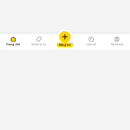
Trang chủ
Quản lý tin
Liên hệ
Tài khoản
Đăng tin
109.000 Bình chọn
Tải ứng dụng Chợ Tốt
Về Chợ Tốt
Quy chế sàn
Chính sách bảo mật
Giải quyết tranh chấp
CÔNG TY TNHH CHỢ TỐT - Người đại diện theo pháp luật: