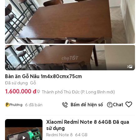
Tin nổi bật
3
Bàn ăn Gỗ Nâu 1m4x80cmx75cm
Đã sử dụng
Gỗ
1.600.000 đ
Thành phố Thủ Đức
(
P. Long Bình
mới)
P
6
đã bán
Bấm để hiện số
Chat
Phương
Xiaomi Redmi Note 8 64GB Đã qua
sử dụng
Redmi Note 8
64 GB