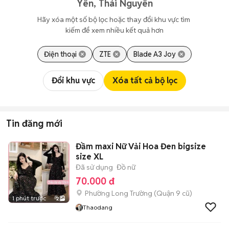
Yên, Thái Nguyên
Hãy xóa một số bộ lọc hoặc thay đổi khu vực tìm 
kiếm để xem nhiều kết quả hơn
Điện thoại
ZTE
Blade A3 Joy
Đổi khu vực
Xóa tất cả bộ lọc
Tin đăng mới
Đầm maxi Nữ Vải Hoa Đen bigsize
size XL
Đã sử dụng
Đồ nữ
70.000 đ
Phường Long Trường (Quận 9 cũ)
1 phút trước
2
Thaodang