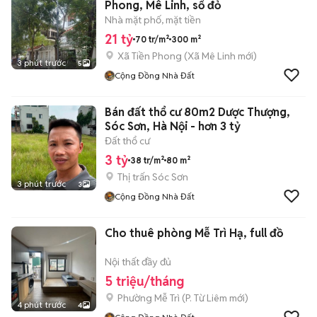
Phong, Mê Linh, sổ đỏ
Nhà mặt phố, mặt tiền
21 tỷ
70 tr/m²
300 m²
Xã Tiền Phong
(
Xã Mê Linh
mới)
3 phút trước
5
Cộng Đồng Nhà Đất
Bán đất thổ cư 80m2 Dược Thượng,
Sóc Sơn, Hà Nội - hơn 3 tỷ
Đất thổ cư
3 tỷ
38 tr/m²
80 m²
Thị trấn Sóc Sơn
3 phút trước
3
Cộng Đồng Nhà Đất
Cho thuê phòng Mễ Trì Hạ, full đồ
Nội thất đầy đủ
5 triệu/tháng
Phường Mễ Trì
(
P. Từ Liêm
mới)
4 phút trước
4