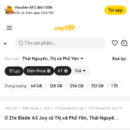
Voucher KFC đến 100k
Tải app
Chỉ có trên app Chợ Tốt
Khu vực:
Thái Nguyên, Thị xã Phổ Yên
Xoá lọc
Điện thoại
67
Giá
Lọc
Dung lượng:
64 GB
128 GB
256 GB
512 GB
1 TB
2 
Chợ Tốt
Điện thoại
ZTE
ZTE Blade A3 Joy
ZTE Blade A3 Joy Thái N
0 Zte Blade A3 Joy cũ Thị xã Phổ Yên, Thái Nguyên đẹp