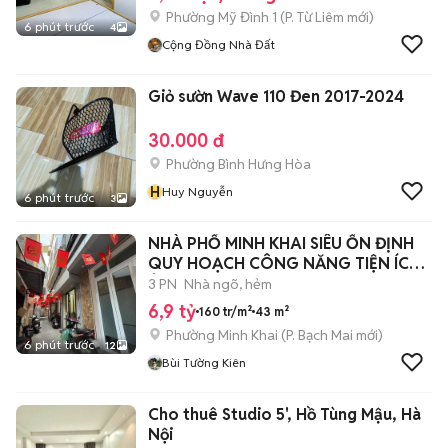
Phường Mỹ Đình 1
(
P. Từ Liêm
mới)
6 phút trước
4
Cộng Đồng Nhà Đất
Giỏ sườn Wave 110 Đen 2017-2024
30.000 đ
Phường Bình Hưng Hòa
H
Huy Nguyễn
6 phút trước
3
NHÀ PHỐ MINH KHAI SIÊU ỔN ĐỊNH
QUY HOẠCH CÔNG NĂNG TIỆN ÍCH
Ở NGAY.
3 PN
Nhà ngõ, hẻm
6,9 tỷ
160 tr/m²
43 m²
Phường Minh Khai
(
P. Bạch Mai
mới)
6 phút trước
12
Bùi Tường Kiên
Cho thuê Studio 5', Hồ Tùng Mậu, Hà
Nội