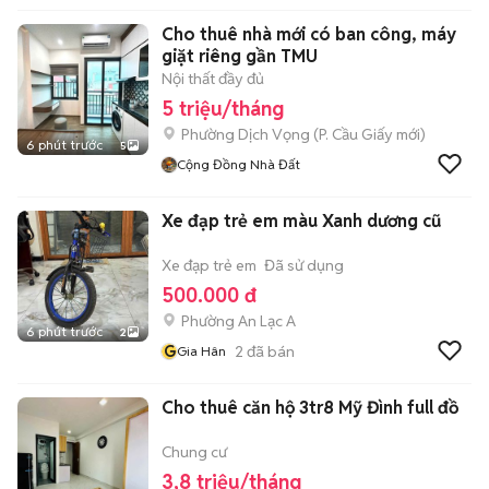
Cho thuê nhà mới có ban công, máy
giặt riêng gần TMU
Nội thất đầy đủ
5 triệu/tháng
Phường Dịch Vọng
(
P. Cầu Giấy
mới)
6 phút trước
5
Cộng Đồng Nhà Đất
Xe đạp trẻ em màu Xanh dương cũ
Xe đạp trẻ em
Đã sử dụng
500.000 đ
Phường An Lạc A
6 phút trước
2
G
2
đã bán
Gia Hân
Cho thuê căn hộ 3tr8 Mỹ Đình full đồ
Chung cư
3,8 triệu/tháng