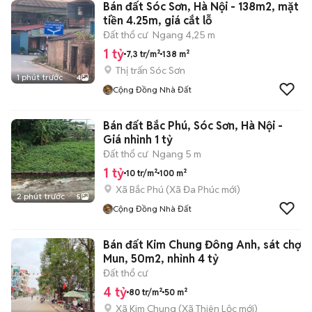
Bán đất Sóc Sơn, Hà Nội - 138m2, mặt
tiền 4.25m, giá cắt lỗ
Đất thổ cư
Ngang 4,25 m
1 tỷ
7,3 tr/m²
138 m²
Thị trấn Sóc Sơn
1 phút trước
4
Cộng Đồng Nhà Đất
Bán đất Bắc Phú, Sóc Sơn, Hà Nội -
Giá nhỉnh 1 tỷ
Đất thổ cư
Ngang 5 m
1 tỷ
10 tr/m²
100 m²
Xã Bắc Phú
(
Xã Đa Phúc
mới)
2 phút trước
5
Cộng Đồng Nhà Đất
Bán đất Kim Chung Đông Anh, sát chợ
Mun, 50m2, nhỉnh 4 tỷ
Đất thổ cư
4 tỷ
80 tr/m²
50 m²
Xã Kim Chung
(
Xã Thiên Lộc
mới)