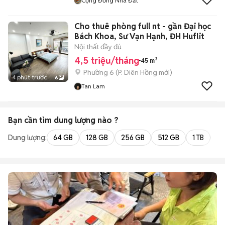
Cộng Đồng Nhà Đất
Cho thuê phòng full nt - gần Đại học
Bách Khoa, Sư Vạn Hạnh, ĐH Huflit
Nội thất đầy đủ
4,5 triệu/tháng
45 m²
Phường 6
(
P. Diên Hồng
mới)
4 phút trước
6
Tan Lam
Bạn cần tìm
dung lượng
nào ?
Dung lượng:
64 GB
128 GB
256 GB
512 GB
1 TB
2 