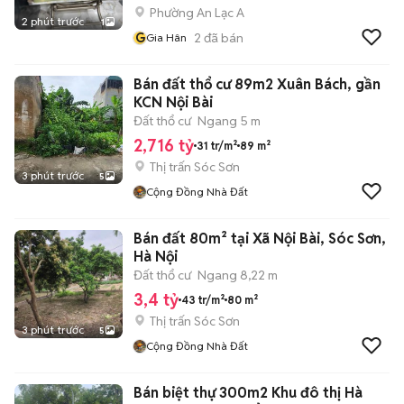
Phường An Lạc A
2 phút trước
1
G
2
đã bán
Gia Hân
Bán đất thổ cư 89m2 Xuân Bách, gần
KCN Nội Bài
Đất thổ cư
Ngang 5 m
2,716 tỷ
31 tr/m²
89 m²
Thị trấn Sóc Sơn
3 phút trước
5
Cộng Đồng Nhà Đất
Bán đất 80m² tại Xã Nội Bài, Sóc Sơn,
Hà Nội
Đất thổ cư
Ngang 8,22 m
3,4 tỷ
43 tr/m²
80 m²
Thị trấn Sóc Sơn
3 phút trước
5
Cộng Đồng Nhà Đất
Bán biệt thự 300m2 Khu đô thị Hà