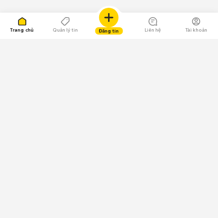
Trang chủ
Quản lý tin
Liên hệ
Tài khoản
Đăng tin
109.000 Bình chọn
Tải ứng dụng Chợ Tốt
Về Chợ Tốt
Quy chế sàn
Chính sách bảo mật
Giải quyết tranh chấp
CÔNG TY TNHH CHỢ TỐT - Người đại diện theo pháp luật:
Nguyễn Trọng Tấn; GPDKKD: 0312120782 do Sở KH & ĐT TP.HCM cấp ngày
11/01/2013;
GPMXH: 185/GP-BTTTT do Bộ Thông tin và Truyền thông
cấp ngày 09/07/2024 - Chịu trách nhiệm
nội dung: Trần Hoàng Ly.
Chính sách sử dụng