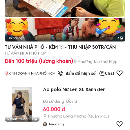
Tin nổi bật
6
+
2
TƯ VẤN NHÀ PHỐ - KÈM 1:1 - THU NHẬP 50TR/CĂN
TƯ VẤN NHÀ PHỐ HCM
Đến 100 triệu (lương khoán)
Phường Tân Thới Hiệp
1
đã bán
Bấm để hiện số
Chat
KINH DOANH NHÀ PHỐ HCM
Áo polo Nữ Len XL Xanh đen
Đã sử dụng
Đồ nữ
60.000 đ
Phường Long Trường (Quận 9 cũ)
5 phút trước
2
Thaodang