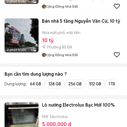
2 phút trước
3
Cộng Đồng Nhà Đất
Bán nhà 5 tầng Nguyễn Văn Cừ, 10 tỷ
Nhà mặt phố, mặt tiền
10 tỷ
Phường Bồ Đề
2 phút trước
5
Cộng Đồng Nhà Đất
Bạn cần tìm
dung lượng
nào ?
Dung lượng:
64 GB
128 GB
256 GB
512 GB
1 TB
2 
Lò nướng Electrolux Bạc Mới 100%
Mới
Electrolux
5.000.000 đ