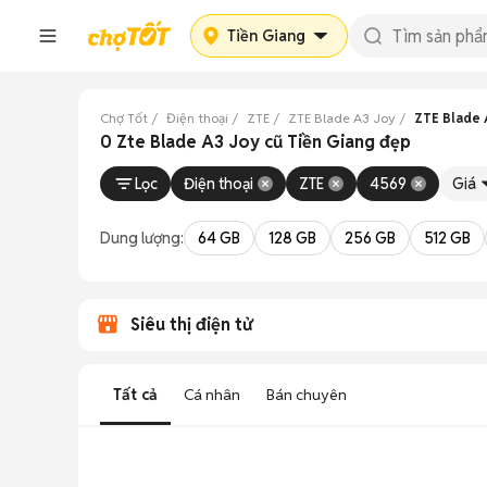
Tiền Giang
Chợ Tốt
Điện thoại
ZTE
ZTE Blade A3 Joy
ZTE Blade 
0 Zte Blade A3 Joy cũ Tiền Giang đẹp
Lọc
Điện thoại
ZTE
4569
Giá
Dung lượng:
64 GB
128 GB
256 GB
512 GB
Siêu thị điện tử
Tất cả
Cá nhân
Bán chuyên