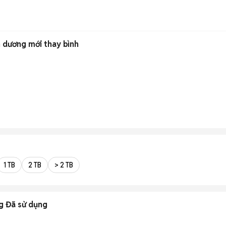
 dương mới thay bình
1 TB
2 TB
> 2 TB
g Đã sử dụng