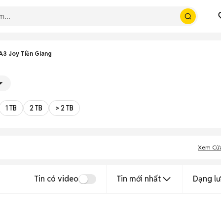
A3 Joy Tiền Giang
1 TB
2 TB
> 2 TB
Xem Cử
Tin có video
Tin mới nhất
Dạng lư