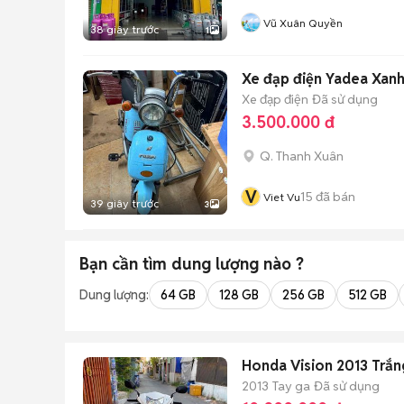
Vũ Xuân Quyền
38 giây trước
1
Xe đạp điện Yadea Xanh
Xe đạp điện
Đã sử dụng
3.500.000 đ
Q. Thanh Xuân
V
15
đã bán
Viet Vu
39 giây trước
3
Bạn cần tìm
dung lượng
nào ?
Dung lượng:
64 GB
128 GB
256 GB
512 GB
Honda Vision 2013 Trắn
2013
Tay ga
Đã sử dụng