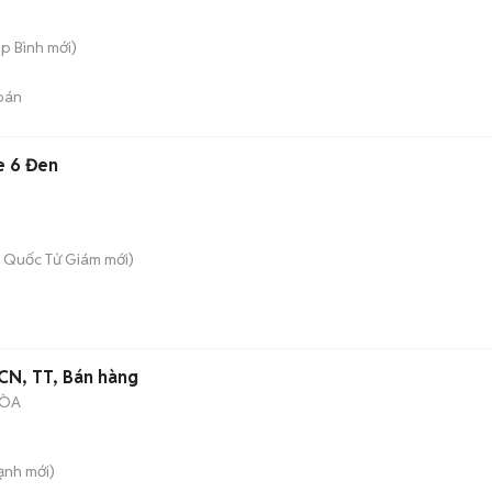
ệp Bình
mới)
bán
e 6 Đen
 - Quốc Tử Giám
mới)
 CN, TT, Bán hàng
HÒA
ạnh
mới)