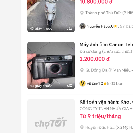
10.800.000 đ
Thành phố Thủ Đức
(
P. Hi
5.0
357
đã 
Nguyễn Hảo
43 giây trước
7
Máy ảnh film Canon Tel
Đã sử dụng (chưa sửa chữa)
2.200.000 đ
Q. Đống Đa
(
P. Văn Miếu
V
1.0
5
đã bán
Vũ Sơn
43 giây trước
5
Kế toán vận hành: Kho,
CÔNG TY TNHH NHỰA GIA 
Từ 9 triệu/tháng
Huyện Đức Hòa
(
Xã Mỹ H