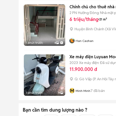
Chính chủ cho thuê nhà
2 PN
Hướng Đông
Nhà mặt p
6 triệu/tháng
21 m²
Huyện Bình Chánh
(
Xã Vĩ
Han Caohan
1 phút trước
4
Xe máy điện Luyuan Mod
2023
Xe máy điện
Đã sử dụ
11.900.000 đ
Q. Gò Vấp
(
P. An Hội Tây
m
M
7
đã bán
Minh Minh
1 phút trước
11
Bạn cần tìm
dung lượng
nào ?