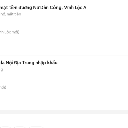
 mặt tiền đuờng Nữ Dân Công, Vĩnh Lộc A
hố, mặt tiền
nh Lộc
mới)
a Nội Địa Trung nhập khẩu
ng
ới)