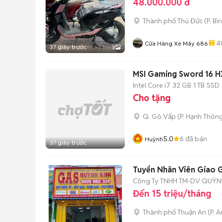
48.000.000 đ
Thành phố Thủ Đức
(
P. Bì
4
Cửa Hàng Xe Máy 686
37 giây trước
3
MSI Gaming Sword 16 
Intel Core i7
32 GB
1 TB
SSD
Cho tặng
Q. Gò Vấp
(
P. Hạnh Thôn
5.0
6
đã bán
Huỳnh
37 giây trước
Tuyển Nhân Viên Giao 
Công Ty TNHH TM-DV QUỲN
Đến 15 triệu/tháng
Thành phố Thuận An
(
P. 