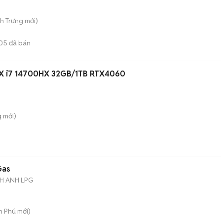
nh Trưng
mới)
05
đã bán
HX i7 14700HX 32GB/1TB RTX4060
g
mới)
Gas
H ANH LPG
An Phú
mới)