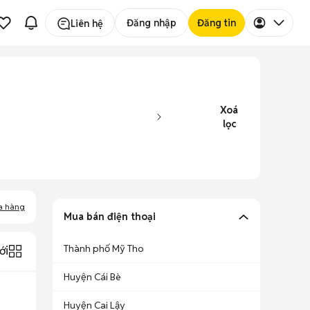
Đăng nhập
Đăng tin
Liên hệ
Xoá
lọc
a hàng
Mua bán điện thoại
Thành phố Mỹ Tho
ới
Huyện Cái Bè
Huyện Cai Lậy