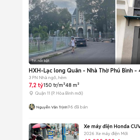
Tin nổi bật
HXH-Lạc long Quân - Nhà Thờ Phú Bình -
3 PN
Nhà ngõ, hẻm
7,2 tỷ
150 tr/m²
48 m²
Quận 11
(
P. Hòa Bình
mới)
96
đã bán
Nguyễn Văn Trịnh
Xe máy điện Honda CUV
2026
Xe máy điện
Mới