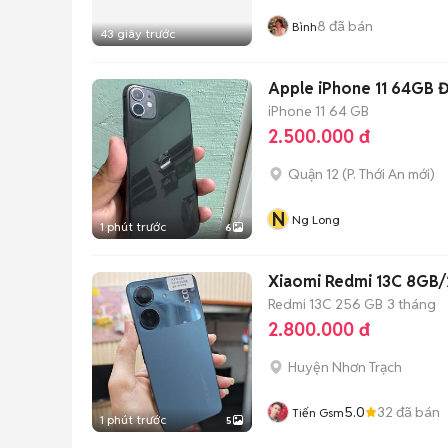
8
đã bán
Bình
43 giây trước
Apple iPhone 11 64GB Đ
iPhone 11
64 GB
2.500.000 đ
Quận 12
(
P. Thới An
mới)
N
Ng Long
1 phút trước
6
Xiaomi Redmi 13C 8GB
Redmi 13C
256 GB
3 tháng
2.800.000 đ
Huyện Nhơn Trạch
5.0
32
đã bán
Tiến Gsm
1 phút trước
5