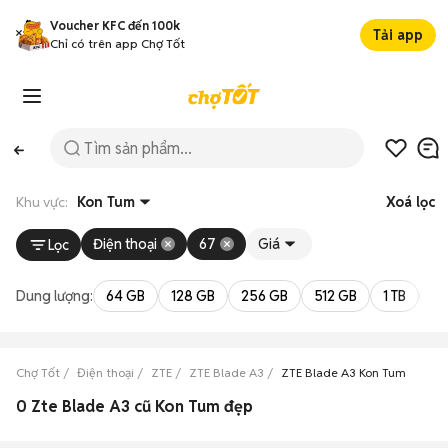
Voucher KFC đến 100k
Tải app
Chỉ có trên app Chợ Tốt
Khu vực:
Kon Tum
Xoá lọc
Điện thoại
67
Giá
Lọc
Dung lượng:
64 GB
128 GB
256 GB
512 GB
1 TB
2 
Chợ Tốt
Điện thoại
ZTE
ZTE Blade A3
ZTE Blade A3 Kon Tum
0 Zte Blade A3 cũ Kon Tum đẹp