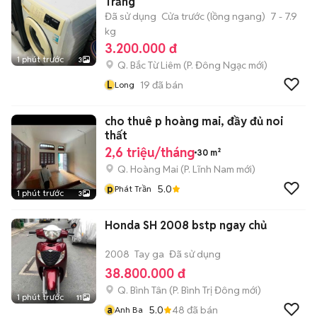
Trắng
Đã sử dụng
Cửa trước (lồng ngang)
7 - 7.9
kg
3.200.000 đ
1 phút trước
3
Q. Bắc Từ Liêm
(
P. Đông Ngạc
mới)
L
19
đã bán
Long
cho thuê p hoàng mai, đầy đủ noi
thất
2,6 triệu/tháng
30 m²
Q. Hoàng Mai
(
P. Lĩnh Nam
mới)
p
5.0
Phát Trần
1 phút trước
3
Honda SH 2008 bstp ngay chủ
2008
Tay ga
Đã sử dụng
38.800.000 đ
Q. Bình Tân
(
P. Bình Trị Đông
mới)
1 phút trước
11
a
5.0
48
đã bán
Anh Ba