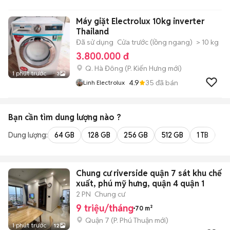
Máy giặt Electrolux 10kg inverter
Thailand
Đã sử dụng
Cửa trước (lồng ngang)
> 10 kg
3.800.000 đ
Q. Hà Đông
(
P. Kiến Hưng
mới)
1 phút trước
3
4.9
35
đã bán
Linh Electrolux
Bạn cần tìm
dung lượng
nào ?
Dung lượng:
64 GB
128 GB
256 GB
512 GB
1 TB
2 
Chung cư riverside quận 7 sát khu chế
xuất, phú mỹ hưng, quận 4 quận 1
2 PN
Chung cư
9 triệu/tháng
70 m²
Quận 7
(
P. Phú Thuận
mới)
1 phút trước
12