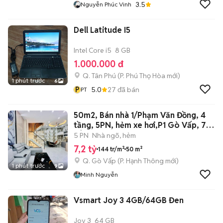
3.5
Nguyễn Phúc Vinh
Dell Latitude I5
Intel Core i5
8 GB
1.000.000 đ
Q. Tân Phú
(
P. Phú Thọ Hòa
mới)
1 phút trước
6
P
5.0
27
đã bán
PT
50m2, Bán nhà 1/Phạm Văn Đồng, 4
tầng, 5PN, hẻm xe hơi,P1 Gò Vấp, 7
TỶ
5 PN
Nhà ngõ, hẻm
7,2 tỷ
144 tr/m²
50 m²
Q. Gò Vấp
(
P. Hạnh Thông
mới)
1 phút trước
9
Minh Nguyễn
Vsmart Joy 3 4GB/64GB Đen
Joy 3
64 GB