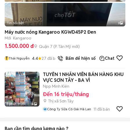
Tin nổi bật
3
Máy nước nóng Kangaroo KGWD45P2 Đen
Mới
Kangaroo
1.500.000 đ
Quận 7
(
P. Tân Mỹ
mới)
T
4.4
27
đã bán
Bấm để hiện số
Chat
Thái Nguyễn
TUYỂN 1 NHÂN VIÊN BÁN HÀNG KHU
VỰC SƠN TÂY - BA VÌ
Npp Minh Kiên
Đến 16 triệu/tháng
Thị xã Sơn Tây
1 phút trước
6
11
đã bán
Công Ty Sữa Cô Gái Hà Lan
Bạn cần tìm
dung lượng
nào ?