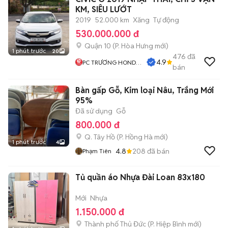
KM, SIÊU LƯỚT
2019
52.000 km
Xăng
Tự động
530.000.000 đ
Quận 10
(
P. Hòa Hưng
mới)
1 phút trước
20
476
đã
4.9
PC TRƯƠNG HONDA
bán
AUTO
Bàn gấp Gỗ, Kim loại Nâu, Trắng Mới
95%
Đã sử dụng
Gỗ
800.000 đ
Q. Tây Hồ
(
P. Hồng Hà
mới)
1 phút trước
4
4.8
208
đã bán
Phạm Tiên
Tủ quần áo Nhựa Đài Loan 83x180
Mới
Nhựa
1.150.000 đ
Thành phố Thủ Đức
(
P. Hiệp Bình
mới)