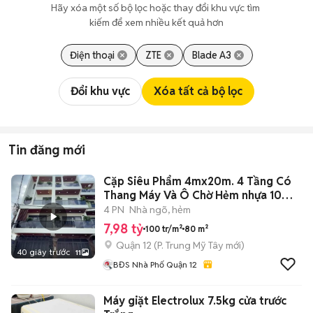
Hãy xóa một số bộ lọc hoặc thay đổi khu vực tìm 
kiếm để xem nhiều kết quả hơn
Điện thoại
ZTE
Blade A3
Đổi khu vực
Xóa tất cả bộ lọc
Tin đăng mới
Cặp Siêu Phẩm 4mx20m. 4 Tầng Có
Thang Máy Và Ô Chờ Hẻm nhựa 10m
TCH 10
4 PN
Nhà ngõ, hẻm
7,98 tỷ
100 tr/m²
80 m²
Quận 12
(
P. Trung Mỹ Tây
mới)
40 giây trước
11
BĐS Nhà Phố Quận 12
Máy giặt Electrolux 7.5kg cửa trước